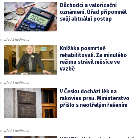
Důchodci a valorizační
oznámení. Úřad připomněl
svůj aktuální postup
před 2 hodinami
Knížáka posmrtně
rehabilitovali. Za minulého
režimu strávil měsíce ve
vazbě
před 3 hodinami
V Česku dochází lék na
rakovinu prsu. Ministerstvo
přišlo s neotřelým řešením
před 3 hodinami