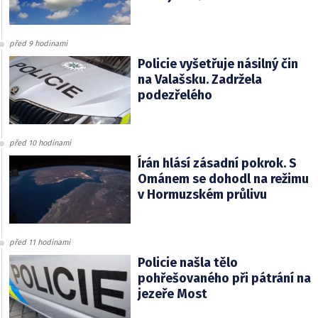
před 9 hodinami
Policie vyšetřuje násilný čin
na Valašsku. Zadržela
podezřelého
před 10 hodinami
Írán hlásí zásadní pokrok. S
Ománem se dohodl na režimu
v Hormuzském průlivu
před 11 hodinami
Policie našla tělo
pohřešovaného při pátrání na
jezeře Most