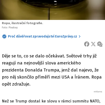
Ropa, ilustrační fotografie.
Foto: Pixabay
Proč důvěřovat zpravodajství EuroZprávy.cz
FACEBOOK
X
ZPR
Děje se to, co se dalo očekávat. Světové trhy již
reagují na nejnovější slova amerického
prezidenta Donalda Trumpa, jenž dal najevo, že
pro něj skončilo příměří mezi USA a Íránem. Ropa
opět zdražuje.
Než se Trump dostal ke slovu v rámci summitu NATO,