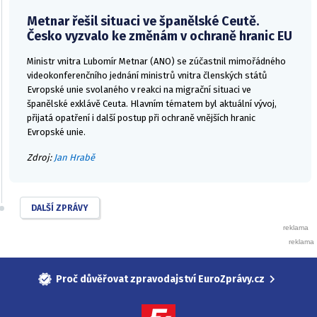
Metnar řešil situaci ve španělské Ceutě.
Česko vyzvalo ke změnám v ochraně hranic EU
Ministr vnitra Lubomír Metnar (ANO) se zúčastnil mimořádného
videokonferenčního jednání ministrů vnitra členských států
Evropské unie svolaného v reakci na migrační situaci ve
španělské exklávě Ceuta. Hlavním tématem byl aktuální vývoj,
přijatá opatření i další postup při ochraně vnějších hranic
Evropské unie.
Zdroj:
Jan Hrabě
DALŠÍ ZPRÁVY
Proč důvěřovat zpravodajství EuroZprávy.cz