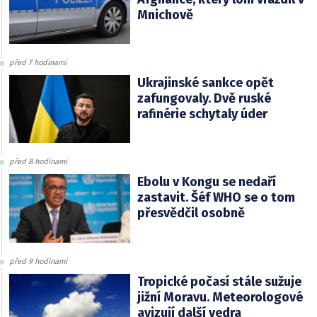
Mnichově
před 7 hodinami
Ukrajinské sankce opět
zafungovaly. Dvě ruské
rafinérie schytaly úder
před 8 hodinami
Ebolu v Kongu se nedaří
zastavit. Šéf WHO se o tom
přesvědčil osobně
před 9 hodinami
Tropické počasí stále sužuje
jižní Moravu. Meteorologové
avizují další vedra