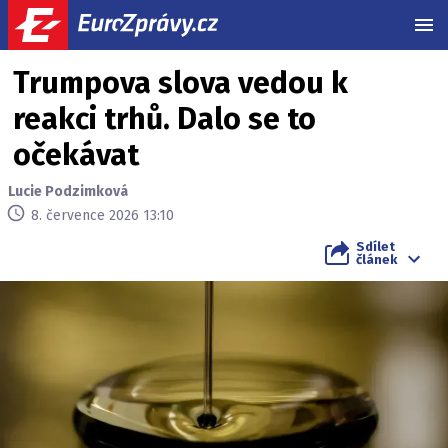
MEN
Trumpova slova vedou k
reakci trhů. Dalo se to
očekávat
Lucie Podzimková
8. července 2026 13:10
Sdílet
článek