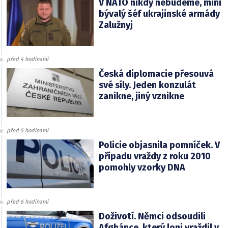
V NATO nikdy nebudeme, míní
bývalý šéf ukrajinské armády
Zalužnyj
před 4 hodinami
Česká diplomacie přesouvá
své síly. Jeden konzulát
zanikne, jiný vznikne
před 5 hodinami
Policie objasnila pomníček. V
případu vraždy z roku 2010
pomohly vzorky DNA
před 6 hodinami
Doživotí. Němci odsoudili
Afghánce, který loni vraždil v