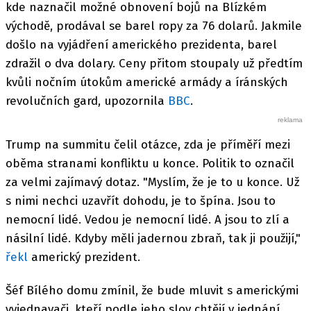
kde naznačil možné obnovení bojů na Blízkém
východě, prodával se barel ropy za 76 dolarů. Jakmile
došlo na vyjádření amerického prezidenta, barel
zdražil o dva dolary. Ceny přitom stoupaly už předtím
kvůli nočním útokům americké armády a íránských
revolučních gard, upozornila
BBC
.
Trump na summitu čelil otázce, zda je příměří mezi
oběma stranami konfliktu u konce. Politik to označil
za velmi zajímavý dotaz. "Myslím, že je to u konce. Už
s nimi nechci uzavřít dohodu, je to špína. Jsou to
nemocní lidé. Vedou je nemocní lidé. A jsou to zlí a
násilní lidé. Kdyby měli jadernou zbraň, tak ji použijí,"
řekl
americký prezident.
Šéf Bílého domu zmínil, že bude mluvit s americkými
vyjednavači, kteří podle jeho slov chtějí v jednání