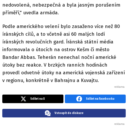
nedovolená, nebezpečná a byla jasným porušením
příměří," uvedla armáda.
Podle amerického velení bylo zasaženo více než 80
íránských cílů, a to včetně asi 60 malých lodí
íránských revolučních gard. Íránská státní média
informovala o útocích na ostrov Kešm či město
Bandar Abbas. Teherán nenechal noční americké
útoky bez reakce. V brzkých ranních hodinách
provedl odvetné útoky na americká vojenská zařízení
v regionu, konkrétně v Bahrajnu a Kuvajtu.
Sdílet na X
Sdílet na Facebooku
Vstoupit do diskuze