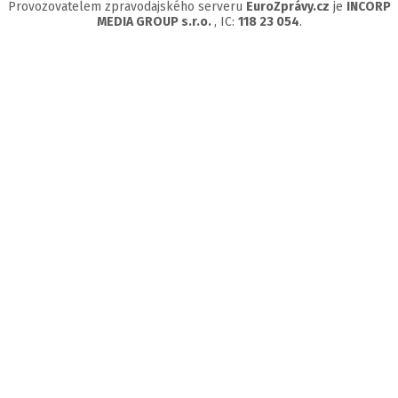
Provozovatelem zpravodajského serveru
EuroZprávy.cz
je
INCORP
MEDIA GROUP s.r.o.
, IC:
118 23 054
.