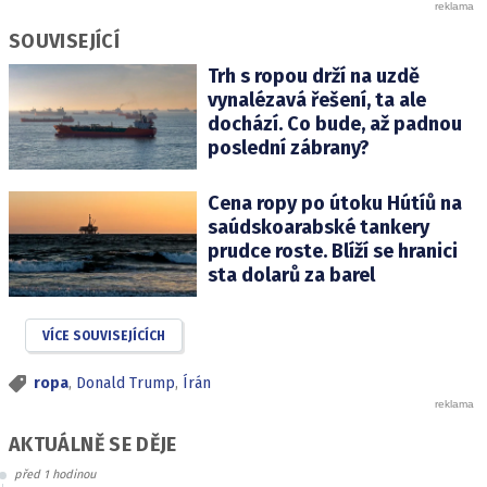
SOUVISEJÍCÍ
Trh s ropou drží na uzdě
vynalézavá řešení, ta ale
dochází. Co bude, až padnou
poslední zábrany?
Cena ropy po útoku Hútíů na
saúdskoarabské tankery
prudce roste. Blíží se hranici
sta dolarů za barel
VÍCE SOUVISEJÍCÍCH
ropa
,
Donald Trump
,
Írán
AKTUÁLNĚ SE DĚJE
před 1 hodinou