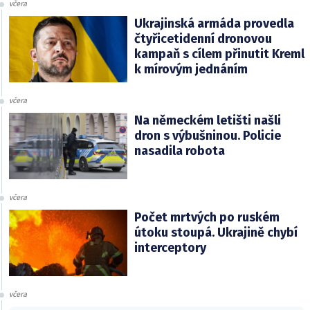
včera
Ukrajinská armáda provedla
čtyřicetidenní dronovou
kampaň s cílem přinutit Kreml
k mírovým jednáním
včera
Na německém letišti našli
dron s výbušninou. Policie
nasadila robota
včera
Počet mrtvých po ruském
útoku stoupá. Ukrajině chybí
interceptory
včera