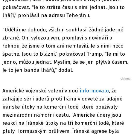
pokračovat. "Je to ztráta času s nimi jednat. Jsou to
lháři," prohlásil na adresu Teheránu.
"Uděláme dohodu, všichni souhlasí, žádné jaderné
zbraně. Oni vylezou ven, promluví s novináři a
řeknou, že jsme o tom ani nemluvili. Je s nimi něco
špatně. Jsou to blázni," pokračoval Trump. "Je mi to
jedno, můžou jednat. Myslím, že se jen plýtvá časem.
Je to jen banda lhářů," dodal.
Americké vojenské velení v noci
informovalo
, že
zahajuje sérii úderů proti Íránu v odvetě za údajné
íránské útoky na komerční lodě, které používaly
mezinárodní námořní cestu. "Americké údery jsou
reakcí na íránské útoky na tři komerční lodě, které
pluly Hormuzským průlivem. Íránská agrese byla