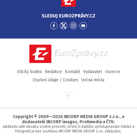
SLEDUJ EUROZPRÁVY.CZ
Přejít
Přejít
Přejít
Přejít
na
na
na
na
Facebook
Twitter
Instagram
YouTube
EuroZprávy.cz
Etický kodex
Redakce
Kontakt
Vydavatel
Inzerce
Osobní údaje / Cookies
Volná místa
Přejít
na
začátek
stránky
Copyright © 2009—2026 INCORP MEDIA GROUP s.r.o., a
dodavatelé INCORP images, Profimedia a ČTK.
Jakékoliv užití obsahu včetně převzetí, šíření či dalšího zpřístupňování článků a
fotografií je bez souhlasu INCORP MEDIA GROUP s.r.o. zakázáno.