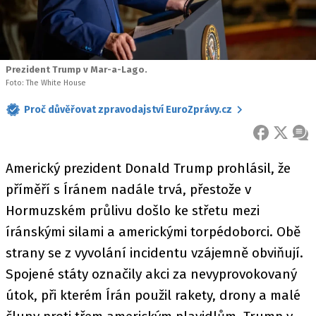
Prezident Trump v Mar-a-Lago.
Foto: The White House
Proč důvěřovat zpravodajství EuroZprávy.cz
FACEBOOK
X
ZPR
Americký prezident Donald Trump prohlásil, že
příměří s Íránem nadále trvá, přestože v
Hormuzském průlivu došlo ke střetu mezi
íránskými silami a americkými torpédoborci. Obě
strany se z vyvolání incidentu vzájemně obviňují.
Spojené státy označily akci za nevyprovokovaný
útok, při kterém Írán použil rakety, drony a malé