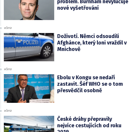
problém. Burnham nevylučuje
nové vyšetřování
včera
Doživotí. Němci odsoudili
Afghánce, který loni vraždil v
Mnichově
včera
Ebolu v Kongu se nedaří
zastavit. Šéf WHO se o tom
přesvědčil osobně
včera
České dráhy přepravily
nejvíce cestujících od roku
2019