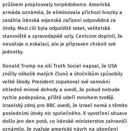
průlivem proplouvaly torpédoborce. Americká
armáda oznámila, že eliminovala příchozí hrozby a
zasáhla íránská vojenská zařízení odpovědná za
útoky. Mezi cíli byla odpaliště raket, velitelská
stanoviště a zpravodajské uzly. Centcom doplnil, že
neusiluje o eskalaci, ale je připraven chránit své
jednotky.
Donald Trump na síti Truth Social napsal, že USA
zničily několik malých člunů a útočníkům způsobily
velké škody. Prezident zopakoval své varování
ohledně mírové dohody a uvedl, že pokud nebude
rychle podepsána, příště udeří mnohem tvrději.
Izraelský zdroj pro BBC uvedl, že Izrael nemá s těmito
posledními útoky nic společného. K vyostření situace
došlo jen den poté, co íránské ministerstvo zahraničí
oznámilo, že zvažuje americký návrh na ukončení