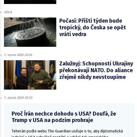
včera
Počasí: Příští týden bude
tropický, do Česka se opět
vrátí vedra
7. srpna 2026 22:04
Zalužnyj: Schopnosti Ukrajiny
překonávají NATO. Do aliance
zřejmě nikdy nevstoupíme
7. srpna 2026 20:55
Proč Írán nechce dohodu s USA? Doufá, že
Trump v USA na podzim prohraje
Teherán podle webu The Guardian usiluje o to, aby diplomatická