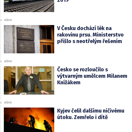
včera
V Česku dochází lék na
rakovinu prsu. Ministerstvo
přišlo s neotřelým řešením
včera
Česko se rozloučilo s
výtvarným umělcem Milanem
Knížákem
včera
Kyjev čelil dalšímu ničivému
útoku. Zemřelo i dítě