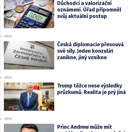
Důchodci a valorizační
oznámení. Úřad připomněl
svůj aktuální postup
včera
Česká diplomacie přesouvá
své síly. Jeden konzulát
zanikne, jiný vznikne
včera
Trump těžce nese výsledky
průzkumů. Realita je prý jiná
včera
Princ Andrew může mít