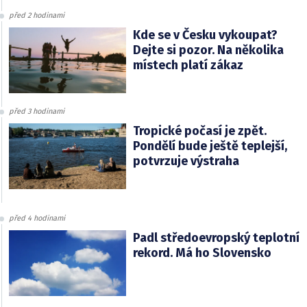
před 2 hodinami
Kde se v Česku vykoupat?
Dejte si pozor. Na několika
místech platí zákaz
před 3 hodinami
Tropické počasí je zpět.
Pondělí bude ještě teplejší,
potvrzuje výstraha
před 4 hodinami
Padl středoevropský teplotní
rekord. Má ho Slovensko