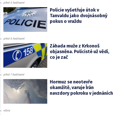
před 5 hodinami
Policie vyšetřuje útok v
Tanvaldu jako dvojnásobný
pokus o vraždu
před 6 hodinami
Záhada muže z Krkonoš
objasněna. Policisté už vědí,
co je zač
před 7 hodinami
Hormuz se neotevře
okamžitě, varuje Írán
navzdory pokroku v jednáních
včera