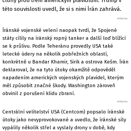
čluny proti třem americkým plavidlům. Trump v
této souvislosti uvedl, že si s nimi Írán zahrává.
Íránské vojenské velení naopak tvrdí, že Spojené
státy cílily na íránský ropný tanker a další loď blížící
se k průlivu. Podle Teheránu provedly USA také
letecké údery na několik pobřežních oblastí,
konkrétně u Bandar Khamir, Sirik a ostrova Kešm. Írán
deklaroval, že na tyto útoky okamžitě odpověděl
napadením amerických vojenských plavidel, kterým
měl způsobit značné škody. Washington zároveň
obvinil z porušení klidu zbraní.
Centrální velitelství USA (Centcom) popsalo íránské
útoky jako nevyprovokované a uvedlo, že íránské síly
vypálily několik střel a vyslaly drony v době, kdy