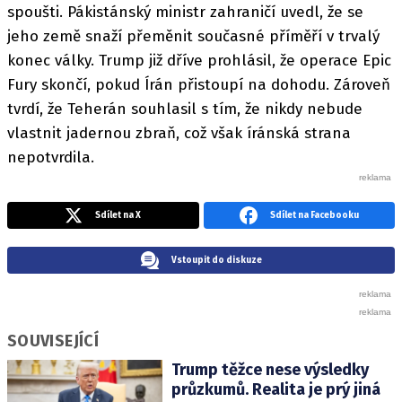
spoušti. Pákistánský ministr zahraničí uvedl, že se
jeho země snaží přeměnit současné příměří v trvalý
konec války. Trump již dříve prohlásil, že operace Epic
Fury skončí, pokud Írán přistoupí na dohodu. Zároveň
tvrdí, že Teherán souhlasil s tím, že nikdy nebude
vlastnit jadernou zbraň, což však íránská strana
nepotvrdila.
Sdílet na X
Sdílet na Facebooku
Vstoupit do diskuze
SOUVISEJÍCÍ
Trump těžce nese výsledky
průzkumů. Realita je prý jiná