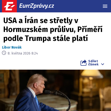
MEN
USA a Írán se střetly v
Hormuzském průlivu, Příměří
podle Trumpa stále platí
Libor Novák
8. května 2026 8:24
Sdílet
článek