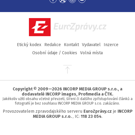
Přejít
Přejít
Přejít
Přejít
na
na
na
na
Facebook
Twitter
Instagram
YouTube
EuroZprávy.cz
Etický kodex
Redakce
Kontakt
Vydavatel
Inzerce
Osobní údaje / Cookies
Volná místa
Přejít
na
začátek
stránky
Copyright © 2009—2026 INCORP MEDIA GROUP s.r.o., a
dodavatelé INCORP images, Profimedia a ČTK.
Jakékoliv užití obsahu včetně převzetí, šíření či dalšího zpřístupňování článků a
fotografií je bez souhlasu INCORP MEDIA GROUP s.r.o. zakázáno.
Provozovatelem zpravodajského serveru
EuroZprávy.cz
je
INCORP
MEDIA GROUP s.r.o.
, IC:
118 23 054
.