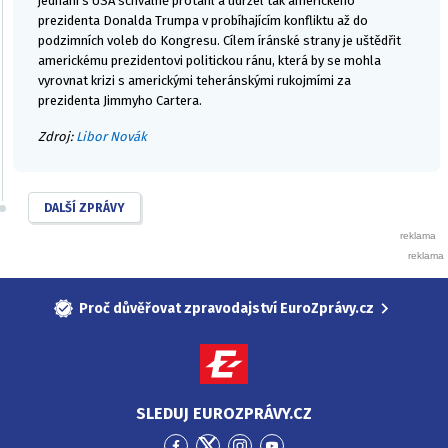
jednání s USA schválně protáhl a udržel tak amerického
prezidenta Donalda Trumpa v probíhajícím konfliktu až do
podzimních voleb do Kongresu. Cílem íránské strany je uštědřit
americkému prezidentovi politickou ránu, která by se mohla
vyrovnat krizi s americkými teheránskými rukojmími za
prezidenta Jimmyho Cartera.
Zdroj:
Libor Novák
DALŠÍ ZPRÁVY
Proč důvěřovat zpravodajství EuroZprávy.cz
SLEDUJ EUROZPRÁVY.CZ