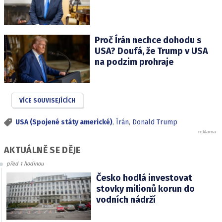
Proč Írán nechce dohodu s
USA? Doufá, že Trump v USA
na podzim prohraje
VÍCE SOUVISEJÍCÍCH
USA (Spojené státy americké)
,
Írán
,
Donald Trump
AKTUÁLNĚ SE DĚJE
před 1 hodinou
Česko hodlá investovat
stovky milionů korun do
vodních nádrží