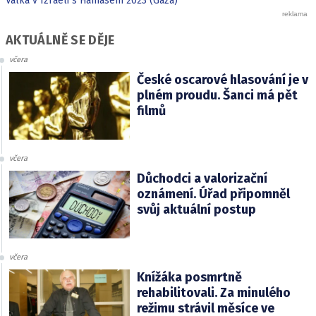
Válka v Izraeli s Hamásem 2023 (Gaza)
AKTUÁLNĚ SE DĚJE
včera
České oscarové hlasování je v
plném proudu. Šanci má pět
filmů
včera
Důchodci a valorizační
oznámení. Úřad připomněl
svůj aktuální postup
včera
Knížáka posmrtně
rehabilitovali. Za minulého
režimu strávil měsíce ve