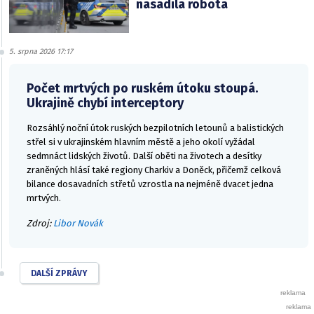
nasadila robota
5. srpna 2026 17:17
Počet mrtvých po ruském útoku stoupá.
Ukrajině chybí interceptory
Rozsáhlý noční útok ruských bezpilotních letounů a balistických
střel si v ukrajinském hlavním městě a jeho okolí vyžádal
sedmnáct lidských životů. Další oběti na životech a desítky
zraněných hlásí také regiony Charkiv a Doněck, přičemž celková
bilance dosavadních střetů vzrostla na nejméně dvacet jedna
mrtvých.
Zdroj:
Libor Novák
DALŠÍ ZPRÁVY