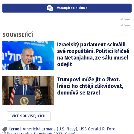
Vstoupit do diskuze
SOUVISEJÍCÍ
Izraelský parlament schválil
své rozpuštění. Politici křičeli
na Netanjahua, ze sálu musel
odejít
Trumpovi může jít o život.
Íránci ho chtějí zlikvidovat,
domnívá se Izrael
VÍCE SOUVISEJÍCÍCH
Izrael
,
Americká armáda (U.S. Navy)
,
USS Gerald R. Ford
,