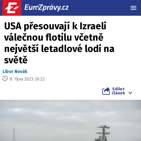
MEN
USA přesouvají k Izraeli
válečnou flotilu včetně
největší letadlové lodi na
světě
Libor Novák
8. října 2023 20:22
Sdílet
článek