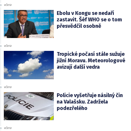
včera
Ebolu v Kongu se nedaří
zastavit. Šéf WHO se o tom
přesvědčil osobně
včera
Tropické počasí stále sužuje
jižní Moravu. Meteorologové
avizují další vedra
včera
Policie vyšetřuje násilný čin
na Valašsku. Zadržela
podezřelého
včera