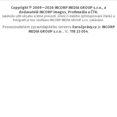
stránky
Copyright © 2009—2026 INCORP MEDIA GROUP s.r.o., a
dodavatelé INCORP images, Profimedia a ČTK.
Jakékoliv užití obsahu včetně převzetí, šíření či dalšího zpřístupňování článků a
fotografií je bez souhlasu INCORP MEDIA GROUP s.r.o. zakázáno.
Provozovatelem zpravodajského serveru
EuroZprávy.cz
je
INCORP
MEDIA GROUP s.r.o.
, IC:
118 23 054
.