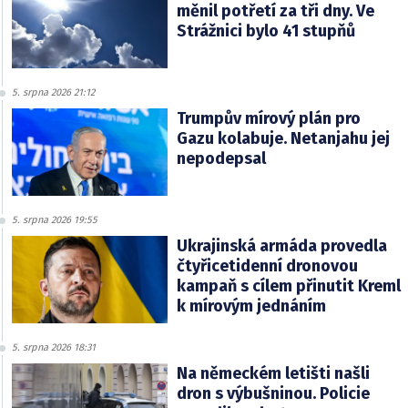
měnil potřetí za tři dny. Ve
Strážnici bylo 41 stupňů
5. srpna 2026 21:12
Trumpův mírový plán pro
Gazu kolabuje. Netanjahu jej
nepodepsal
5. srpna 2026 19:55
Ukrajinská armáda provedla
čtyřicetidenní dronovou
kampaň s cílem přinutit Kreml
k mírovým jednáním
5. srpna 2026 18:31
Na německém letišti našli
dron s výbušninou. Policie