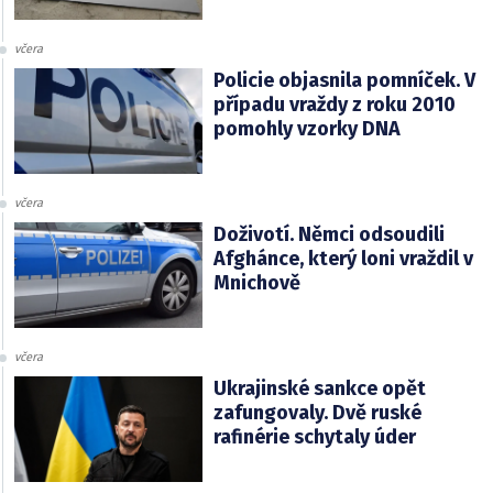
včera
Policie objasnila pomníček. V
případu vraždy z roku 2010
pomohly vzorky DNA
včera
Doživotí. Němci odsoudili
Afghánce, který loni vraždil v
Mnichově
včera
Ukrajinské sankce opět
zafungovaly. Dvě ruské
rafinérie schytaly úder