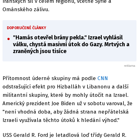
íránských sil v celém regionu, včetně Sýrie a
Ománského zálivu.
DOPORUČENÉ ČLÁNKY
"Hamás otevřel brány pekla." Izrael vyhlásil
válku, chystá masivní útok do Gazy. Mrtvých a
zraněných jsou tisíce
Přítomnost úderné skupiny má podle
CNN
odstrašující efekt pro Hizballáh v Libanonu a další
militantní skupiny, které by mohly útočit na Izrael.
Americký prezident Joe Biden už v sobotu varoval, že
"není vhodná doba, aby žádná strana nepřátelská
Izraeli využívala těchto útoků k hledání výhod."
USS Gerald R. Ford je letadlová loď třídy Gerald R.