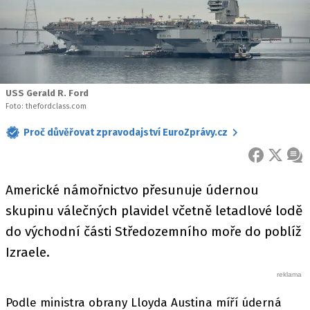
USS Gerald R. Ford
Foto: thefordclass.com
Proč důvěřovat zpravodajství EuroZprávy.cz
FACEBOOK
X
ZPR
Americké námořnictvo přesunuje údernou
skupinu válečných plavidel včetně letadlové lodě
do východní části Středozemního moře do poblíž
Izraele.
Podle ministra obrany Lloyda Austina míří úderná