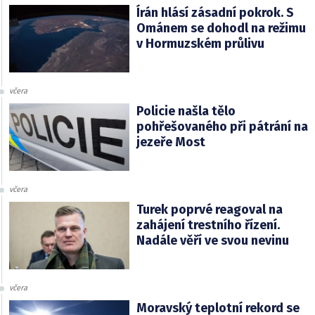
Írán hlásí zásadní pokrok. S
Ománem se dohodl na režimu
v Hormuzském průlivu
včera
Policie našla tělo
pohřešovaného při pátrání na
jezeře Most
včera
Turek poprvé reagoval na
zahájení trestního řízení.
Nadále věří ve svou nevinu
včera
Moravský teplotní rekord se