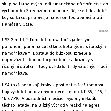
skupina letadlových lodí amerického námořnictva do
východního Středozemního moře. Děje se tak v době,
kdy se Izrael připravuje na rozsáhlou operaci proti
Hamásu v Gaze.
USS Gerald R. Ford, letadlová loď s jaderným
pohonem, plula na začátku tohoto týdne s italským
námořnictvem. Dostala do blízkosti Izraele a
doprovázet ji budou torpédoborce a křižníky s
řízenými střelami, tedy dvě další třídy válečných lodí
námořnictva.
USA také podnikají kroky k posílení své přítomnosti
bojových letounů v regionu, včetně letek F-35, F-15, F-
16 a A-10. V posledních měsících vyslaly několik
těchto letadel na Blízký východ v reakci na agresi