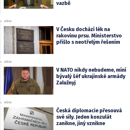
vazbě
včera
V Česku dochází lék na
rakovinu prsu. Ministerstvo
přišlo s neotřelým řešením
včera
V NATO nikdy nebudeme, míní
bývalý šéf ukrajinské armády
Zalužnyj
včera
Česká diplomacie přesouvá
své síly. Jeden konzulát
zanikne, jiný vznikne