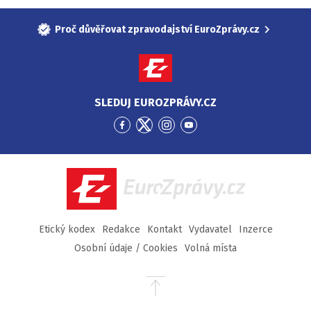
Proč důvěřovat zpravodajství EuroZprávy.cz
SLEDUJ EUROZPRÁVY.CZ
Přejít
Přejít
Přejít
Přejít
na
na
na
na
Facebook
Twitter
Instagram
YouTube
EuroZprávy.cz
Etický kodex
Redakce
Kontakt
Vydavatel
Inzerce
Osobní údaje / Cookies
Volná místa
Přejít
na
začátek