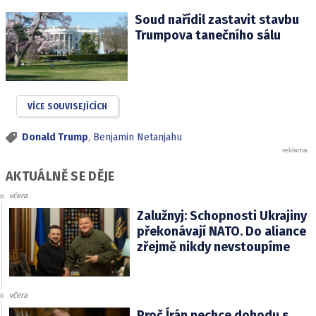
Soud nařídil zastavit stavbu
Trumpova tanečního sálu
VÍCE SOUVISEJÍCÍCH
Donald Trump
,
Benjamin Netanjahu
AKTUÁLNĚ SE DĚJE
včera
Zalužnyj: Schopnosti Ukrajiny
překonávají NATO. Do aliance
zřejmě nikdy nevstoupíme
včera
Proč Írán nechce dohodu s