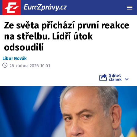
MEN
Ze světa přichází první reakce
na střelbu. Lídři útok
odsoudili
Libor Novák
26. dubna 2026 10:01
Sdílet
článek