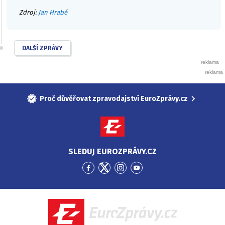
Zdroj:
Jan Hrabě
DALŠÍ ZPRÁVY
Proč důvěřovat zpravodajství EuroZprávy.cz
SLEDUJ EUROZPRÁVY.CZ
Přejít
Přejít
Přejít
Přejít
na
na
na
na
Facebook
Twitter
Instagram
YouTube
EuroZprávy.cz