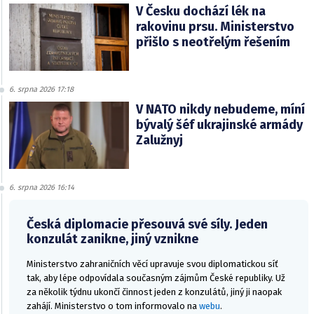
V Česku dochází lék na
rakovinu prsu. Ministerstvo
přišlo s neotřelým řešením
6. srpna 2026 17:18
V NATO nikdy nebudeme, míní
bývalý šéf ukrajinské armády
Zalužnyj
6. srpna 2026 16:14
Česká diplomacie přesouvá své síly. Jeden
konzulát zanikne, jiný vznikne
Ministerstvo zahraničních věcí upravuje svou diplomatickou síť
tak, aby lépe odpovídala současným zájmům České republiky. Už
za několik týdnu ukončí činnost jeden z konzulátů, jiný ji naopak
zahájí. Ministerstvo o tom informovalo na
webu
.