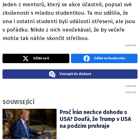
Jeden z mentorů, který se akce účastnil, popsal své
zkušenosti s mladou studentkou. Ta mu sdělila, že
ona i ostatní studenti byli událostí otřeseni, ale jsou
v pořádku. Nikdo z nich neočekával, že by večeře
mohla tak náhle skončit střelbou.
Sdílet na X
Sdílet na Facebooku
Vstoupit do diskuze
SOUVISEJÍCÍ
Proč Írán nechce dohodu s
USA? Doufá, že Trump v USA
na podzim prohraje