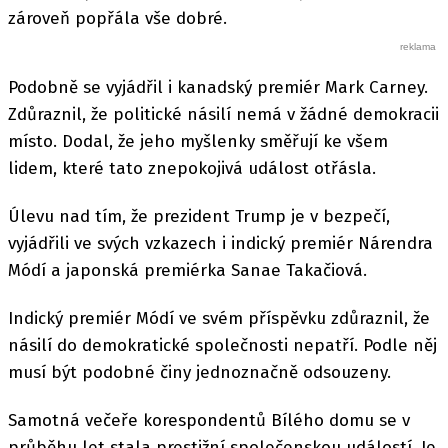
zároveň popřála vše dobré.
Podobně se vyjádřil i kanadský premiér Mark Carney.
Zdůraznil, že politické násilí nemá v žádné demokracii
místo. Dodal, že jeho myšlenky směřují ke všem
lidem, které tato znepokojivá událost otřásla.
Úlevu nad tím, že prezident Trump je v bezpečí,
vyjádřili ve svých vzkazech i indický premiér Nárendra
Módí a japonská premiérka Sanae Takačiová.
Indický premiér Módí ve svém příspěvku zdůraznil, že
násilí do demokratické společnosti nepatří. Podle něj
musí být podobné činy jednoznačně odsouzeny.
Samotná večeře korespondentů Bílého domu se v
průběhu let stala prestižní společenskou událostí. Je