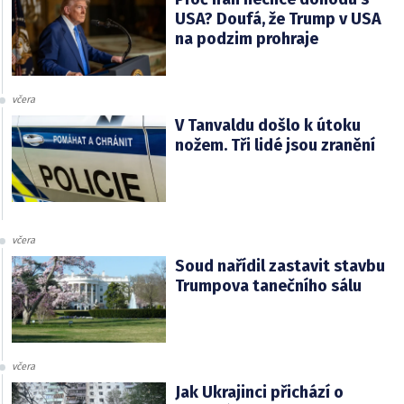
USA? Doufá, že Trump v USA
na podzim prohraje
včera
V Tanvaldu došlo k útoku
nožem. Tři lidé jsou zranění
včera
Soud nařídil zastavit stavbu
Trumpova tanečního sálu
včera
Jak Ukrajinci přichází o