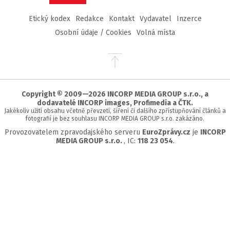
Etický kodex
Redakce
Kontakt
Vydavatel
Inzerce
Osobní údaje / Cookies
Volná místa
Přejít
na
začátek
stránky
Copyright © 2009—2026 INCORP MEDIA GROUP s.r.o., a
dodavatelé INCORP images, Profimedia a ČTK.
Jakékoliv užití obsahu včetně převzetí, šíření či dalšího zpřístupňování článků a
fotografií je bez souhlasu INCORP MEDIA GROUP s.r.o. zakázáno.
Provozovatelem zpravodajského serveru
EuroZprávy.cz
je
INCORP
MEDIA GROUP s.r.o.
, IC:
118 23 054
.