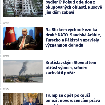
bydlení? Pokud odejdou z
okupovaných oblastí, Rusové
jim dům zabaví
včera
Na Blízkém východě vzniká
druhé NATO. Saudská Arábie,
Turecko a Pákistán uzavřely
významnou dohodu
včera
Bratislavským Slovnaftem
otřásl výbuch, rafinérii
zachvátil požár
včera
Trump se opět pokouší
omezit novorozencům práva