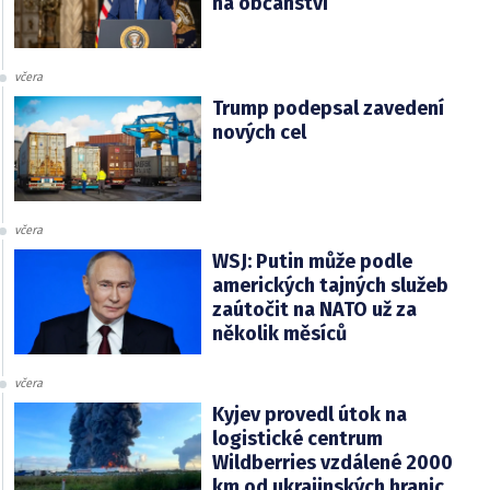
na občanství
včera
Trump podepsal zavedení
nových cel
včera
WSJ: Putin může podle
amerických tajných služeb
zaútočit na NATO už za
několik měsíců
včera
Kyjev provedl útok na
logistické centrum
Wildberries vzdálené 2000
km od ukrajinských hranic