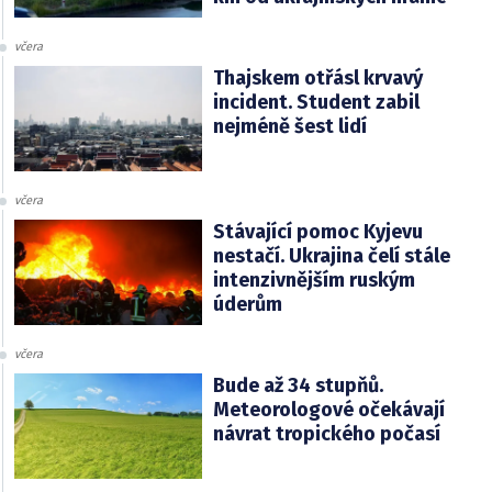
včera
Thajskem otřásl krvavý
incident. Student zabil
nejméně šest lidí
včera
Stávající pomoc Kyjevu
nestačí. Ukrajina čelí stále
intenzivnějším ruským
úderům
včera
Bude až 34 stupňů.
Meteorologové očekávají
návrat tropického počasí