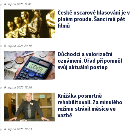
6. srpna 2026 22:01
České oscarové hlasování je v
plném proudu. Šanci má pět
filmů
6. srpna 2026 20:10
Důchodci a valorizační
oznámení. Úřad připomněl
svůj aktuální postup
6. srpna 2026 18:56
Knížáka posmrtně
rehabilitovali. Za minulého
režimu strávil měsíce ve
vazbě
6. srpna 2026 18:03