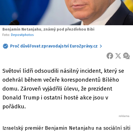
Benjamin Netanjahu, známý pod přezdívkou Bibi
Foto:
Depositphotos
Proč důvěřovat zpravodajství EuroZprávy.cz
FACEBOOK
X
ZPR
Světoví lídři odsoudili násilný incident, který se
odehrál během večeře korespondentů Bílého
domu. Zároveň vyjádřili úlevu, že prezident
Donald Trump i ostatní hosté akce jsou v
pořádku.
Izraelský premiér Benjamin Netanjahu na sociální síti