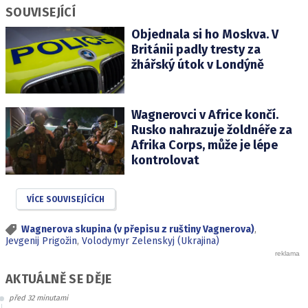
SOUVISEJÍCÍ
Objednala si ho Moskva. V
Británii padly tresty za
žhářský útok v Londýně
Wagnerovci v Africe končí.
Rusko nahrazuje žoldnéře za
Afrika Corps, může je lépe
kontrolovat
VÍCE SOUVISEJÍCÍCH
Wagnerova skupina (v přepisu z ruštiny Vagnerova)
,
Jevgenij Prigožin
,
Volodymyr Zelenskyj (Ukrajina)
AKTUÁLNĚ SE DĚJE
před 32 minutami