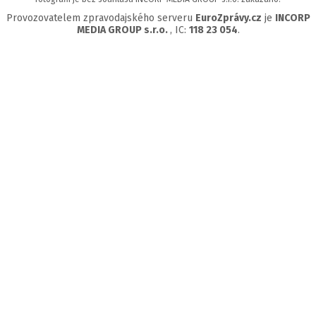
Provozovatelem zpravodajského serveru
EuroZprávy.cz
je
INCORP
MEDIA GROUP s.r.o.
, IC:
118 23 054
.