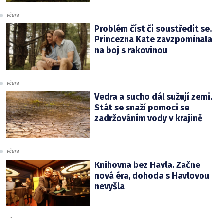
včera
Problém číst či soustředit se.
Princezna Kate zavzpomínala
na boj s rakovinou
včera
Vedra a sucho dál sužují zemi.
Stát se snaží pomoci se
zadržováním vody v krajině
včera
Knihovna bez Havla. Začne
nová éra, dohoda s Havlovou
nevyšla