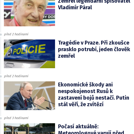
Zemřel legendární spisovatel
Vladimír Páral
před 2 hodinami
Tragédie v Praze. Při zkoušce
prasklo potrubí, jeden člověk
zemřel
před 2 hodinami
Ekonomické škody ani
nespokojenost Rusů k
zastavení bojů nestačí. Putin
stál věří, že zvítězí
před 3 hodinami
Počasí aktuálně:
Meteorologové varují před