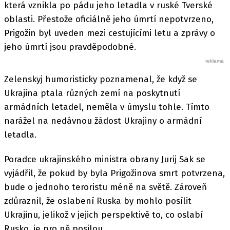
která vznikla po pádu jeho letadla v ruské Tverské
oblasti. Přestože oficiálně jeho úmrtí nepotvrzeno,
Prigožin byl uveden mezi cestujícími letu a zprávy o
jeho úmrtí jsou pravděpodobné.
Zelenskyj humoristicky poznamenal, že když se
Ukrajina ptala různých zemí na poskytnutí
armádních letadel, neměla v úmyslu tohle. Tímto
narážel na nedávnou žádost Ukrajiny o armádní
letadla.
Poradce ukrajinského ministra obrany Jurij Sak se
vyjádřil, že pokud by byla Prigožinova smrt potvrzena,
bude o jednoho teroristu méně na světě. Zároveň
zdůraznil, že oslabení Ruska by mohlo posílit
Ukrajinu, jelikož v jejich perspektivě to, co oslabí
Rusko, je pro ně posilou.