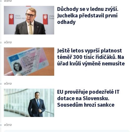
včera
Důchody se v lednu zvýší.
Juchelka představil první
odhady
včera
Ještě letos vyprší platnost
téměř 300 tisíc řidičáků. Na
úřad kvůli výměně nemusíte
včera
EU prověřuje podezřelé IT
dotace na Slovensku.
Sousedům hrozí sankce
včera