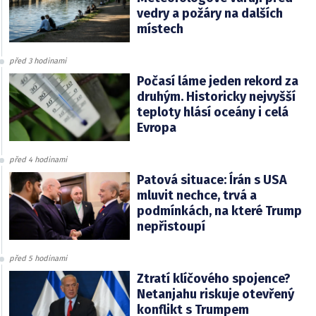
vedry a požáry na dalších
místech
před 3 hodinami
Počasí láme jeden rekord za
druhým. Historicky nejvyšší
teploty hlásí oceány i celá
Evropa
před 4 hodinami
Patová situace: Írán s USA
mluvit nechce, trvá a
podmínkách, na které Trump
nepřistoupí
před 5 hodinami
Ztratí klíčového spojence?
Netanjahu riskuje otevřený
konflikt s Trumpem