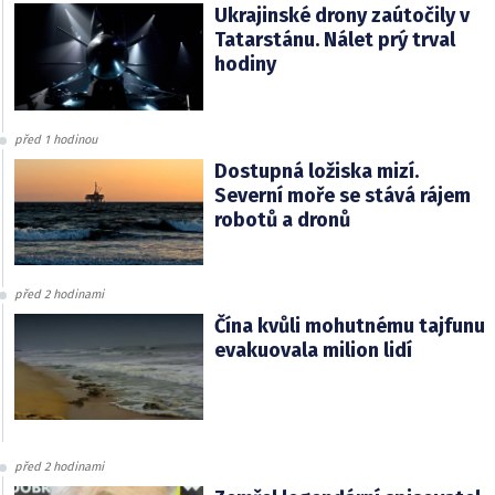
Ukrajinské drony zaútočily v
Tatarstánu. Nálet prý trval
hodiny
před 1 hodinou
Dostupná ložiska mizí.
Severní moře se stává rájem
robotů a dronů
před 2 hodinami
Čína kvůli mohutnému tajfunu
evakuovala milion lidí
před 2 hodinami