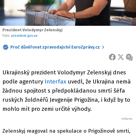
Prezident Volodymyr Zelenskyj
Foto:
president.gov.ua
Proč důvěřovat zpravodajství EuroZprávy.cz
FACEBOOK
X
ZPR
Ukrajinský prezident Volodymyr Zelenskyj dnes
podle agentury
Interfax
uvedl, že Ukrajina nemá
žádnou spojitost s předpokládanou smrtí šéfa
ruských žoldnéřů Jevgenije Prigožina, i když by to
mohlo mít pro zemi určité výhody.
Zelenskyj reagoval na spekulace o Prigožinově smrti,