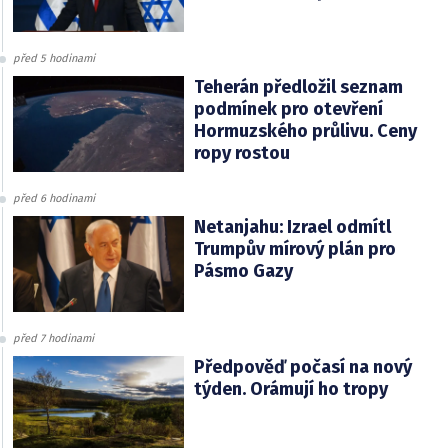
před 5 hodinami
Teherán předložil seznam
podmínek pro otevření
Hormuzského průlivu. Ceny
ropy rostou
před 6 hodinami
Netanjahu: Izrael odmítl
Trumpův mírový plán pro
Pásmo Gazy
před 7 hodinami
Předpověď počasí na nový
týden. Orámují ho tropy