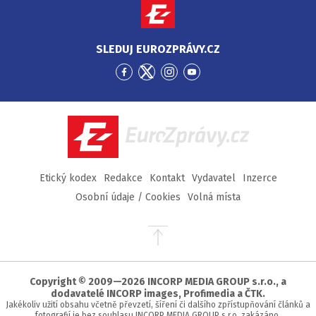
SLEDUJ EUROZPRÁVY.CZ
Přejít
Přejít
Přejít
Přejít
na
na
na
na
Facebook
Twitter
Instagram
YouTube
EuroZprávy.cz
Etický kodex
Redakce
Kontakt
Vydavatel
Inzerce
Osobní údaje / Cookies
Volná místa
Přejít
na
začátek
stránky
Copyright © 2009—2026 INCORP MEDIA GROUP s.r.o., a
dodavatelé INCORP images, Profimedia a ČTK.
Jakékoliv užití obsahu včetně převzetí, šíření či dalšího zpřístupňování článků a
fotografií je bez souhlasu INCORP MEDIA GROUP s.r.o. zakázáno.