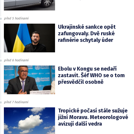
před 5 hodinami
Ukrajinské sankce opět
zafungovaly. Dvě ruské
rafinérie schytaly úder
před 6 hodinami
Ebolu v Kongu se nedaří
zastavit. Šéf WHO se o tom
přesvědčil osobně
před 7 hodinami
Tropické počasí stále sužuje
jižní Moravu. Meteorologové
avizují další vedra