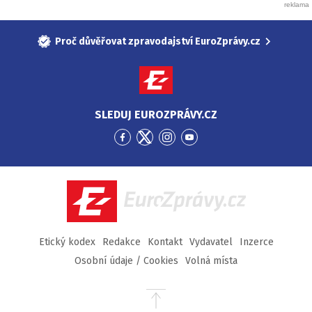
Proč důvěřovat zpravodajství EuroZprávy.cz
SLEDUJ EUROZPRÁVY.CZ
Přejít
Přejít
Přejít
Přejít
na
na
na
na
Facebook
Twitter
Instagram
YouTube
EuroZprávy.cz
Etický kodex
Redakce
Kontakt
Vydavatel
Inzerce
Osobní údaje / Cookies
Volná místa
Přejít
na