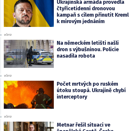
Ukrajinská armáda provedla
čtyřicetidenní dronovou
kampaň s cílem přinutit Kreml
k mírovým jednáním
včera
Na německém letišti našli
dron s výbušninou. Policie
nasadila robota
včera
Počet mrtvých po ruském
útoku stoupá. Ukrajině chybí
interceptory
včera
Metnar řešil situaci ve