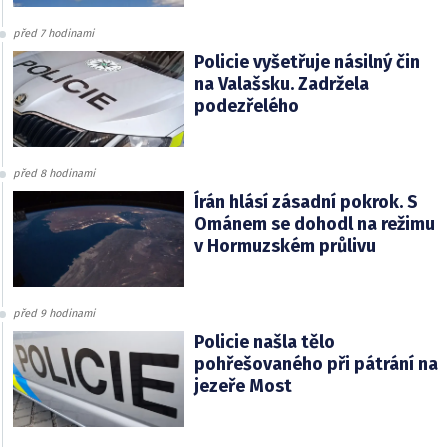
před 7 hodinami
Policie vyšetřuje násilný čin
na Valašsku. Zadržela
podezřelého
před 8 hodinami
Írán hlásí zásadní pokrok. S
Ománem se dohodl na režimu
v Hormuzském průlivu
před 9 hodinami
Policie našla tělo
pohřešovaného při pátrání na
jezeře Most