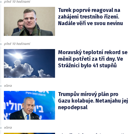
před 10 hodinami
Turek poprvé reagoval na
zahájení trestního řízení.
Nadále věří ve svou nevinu
před 10 hodinami
Moravský teplotní rekord se
měnil potřetí za tři dny. Ve
Strážnici bylo 41 stupňů
včera
Trumpův mírový plán pro
Gazu kolabuje. Netanjahu jej
nepodepsal
včera