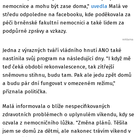
nemocnice a mohu být zase doma,"
uvedla
Malá ve
středu odpoledne na facebooku, kde poděkovala za
péči brněnské fakultní nemocnici a také lidem za
podpůrné zprávy a vzkazy.
Jedna z výrazných tváří vládního hnutí ANO také
nastínila svůj program na následující dny. "I když mě
teď čeká období rekonvalescence, tak zítřejší
sněmovnu stihnu, budu tam. Pak ale jedu zpět domů
a budu pár dní fungovat v omezeném režimu,"
přiznala politička.
Malá informovala o blíže nespecifikovaných
zdravotních problémech o uplynulém víkendu, kdy se
ozvala z nemocničního lůžka. "Změna plánů. Těšila
jsem se domů za dětmi, ale nakonec trávím víkend v