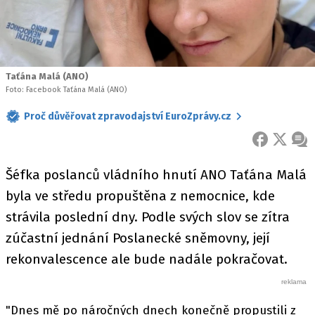
Taťána Malá (ANO)
Foto: Facebook Taťána Malá (ANO)
Proč důvěřovat zpravodajství EuroZprávy.cz
FACEBOOK
X
ZPR
Šéfka poslanců vládního hnutí ANO Taťána Malá
byla ve středu propuštěna z nemocnice, kde
strávila poslední dny. Podle svých slov se zítra
zúčastní jednání Poslanecké sněmovny, její
rekonvalescence ale bude nadále pokračovat.
"Dnes mě po náročných dnech konečně propustili z