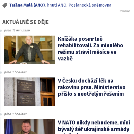
Taťána Malá (ANO)
,
hnutí ANO
,
Poslanecká sněmovna
AKTUÁLNĚ SE DĚJE
před 13 minutami
Knížáka posmrtně
rehabilitovali. Za minulého
režimu strávil měsíce ve
vazbě
před 1 hodinou
V Česku dochází lék na
rakovinu prsu. Ministerstvo
přišlo s neotřelým řešením
před 1 hodinou
V NATO nikdy nebudeme, míní
bývalý šéf ukrajinské armády