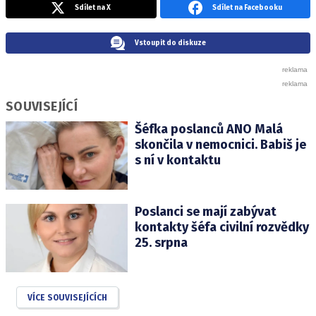
Sdílet na X
Sdílet na Facebooku
Vstoupit do diskuze
SOUVISEJÍCÍ
Šéfka poslanců ANO Malá
skončila v nemocnici. Babiš je
s ní v kontaktu
Poslanci se mají zabývat
kontakty šéfa civilní rozvědky
25. srpna
VÍCE SOUVISEJÍCÍCH