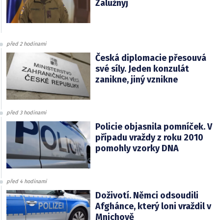
Zalužnyj
před 2 hodinami
Česká diplomacie přesouvá
své síly. Jeden konzulát
zanikne, jiný vznikne
před 3 hodinami
Policie objasnila pomníček. V
případu vraždy z roku 2010
pomohly vzorky DNA
před 4 hodinami
Doživotí. Němci odsoudili
Afghánce, který loni vraždil v
Mnichově