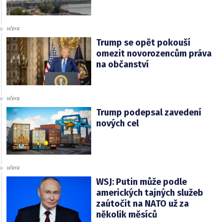
včera
Trump se opět pokouší
omezit novorozencům práva
na občanství
včera
Trump podepsal zavedení
nových cel
včera
WSJ: Putin může podle
amerických tajných služeb
zaútočit na NATO už za
několik měsíců