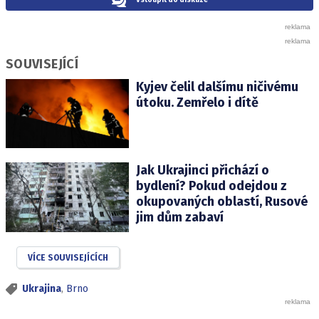
Vstoupit do diskuze
SOUVISEJÍCÍ
Kyjev čelil dalšímu ničivému
útoku. Zemřelo i dítě
Jak Ukrajinci přichází o
bydlení? Pokud odejdou z
okupovaných oblastí, Rusové
jim dům zabaví
VÍCE SOUVISEJÍCÍCH
Ukrajina
,
Brno