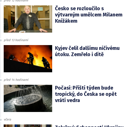
před 12 hodinami
Česko se rozloučilo s
výtvarným umělcem Milanem
Knížákem
před 13 hodinami
Kyjev čelil dalšímu ničivému
útoku. Zemřelo i dítě
před 14 hodinami
Počasí: Příští týden bude
tropický, do Česka se opět
vrátí vedra
včera