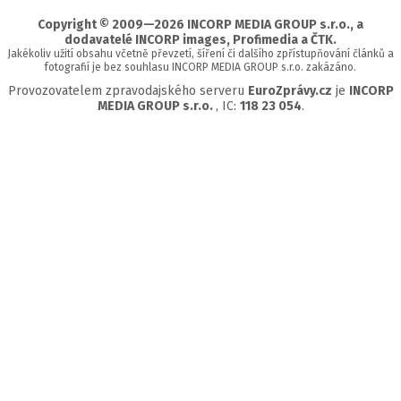
stránky
Copyright © 2009—2026 INCORP MEDIA GROUP s.r.o., a
dodavatelé INCORP images, Profimedia a ČTK.
Jakékoliv užití obsahu včetně převzetí, šíření či dalšího zpřístupňování článků a
fotografií je bez souhlasu INCORP MEDIA GROUP s.r.o. zakázáno.
Provozovatelem zpravodajského serveru
EuroZprávy.cz
je
INCORP
MEDIA GROUP s.r.o.
, IC:
118 23 054
.