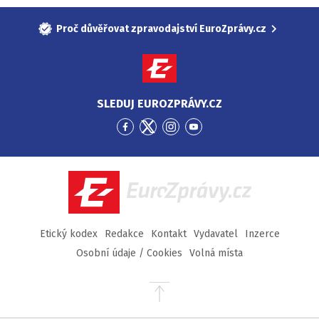
Proč důvěřovat zpravodajství EuroZprávy.cz
SLEDUJ EUROZPRÁVY.CZ
Přejít
Přejít
Přejít
Přejít
na
na
na
na
Facebook
Twitter
Instagram
YouTube
EuroZprávy.cz
Etický kodex
Redakce
Kontakt
Vydavatel
Inzerce
Osobní údaje / Cookies
Volná místa
Přejít
na
začátek