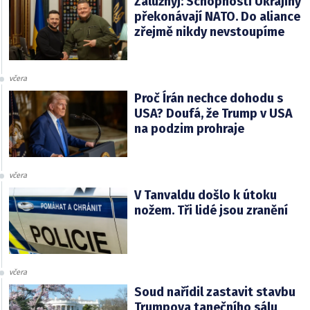
Zalužnyj: Schopnosti Ukrajiny
překonávají NATO. Do aliance
zřejmě nikdy nevstoupíme
včera
Proč Írán nechce dohodu s
USA? Doufá, že Trump v USA
na podzim prohraje
včera
V Tanvaldu došlo k útoku
nožem. Tři lidé jsou zranění
včera
Soud nařídil zastavit stavbu
Trumpova tanečního sálu