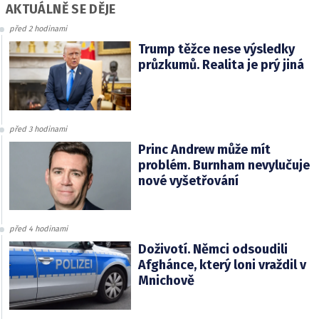
AKTUÁLNĚ SE DĚJE
před 2 hodinami
Trump těžce nese výsledky
průzkumů. Realita je prý jiná
před 3 hodinami
Princ Andrew může mít
problém. Burnham nevylučuje
nové vyšetřování
před 4 hodinami
Doživotí. Němci odsoudili
Afghánce, který loni vraždil v
Mnichově