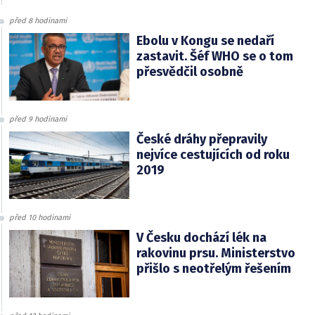
před 8 hodinami
Ebolu v Kongu se nedaří
zastavit. Šéf WHO se o tom
přesvědčil osobně
před 9 hodinami
České dráhy přepravily
nejvíce cestujících od roku
2019
před 10 hodinami
V Česku dochází lék na
rakovinu prsu. Ministerstvo
přišlo s neotřelým řešením