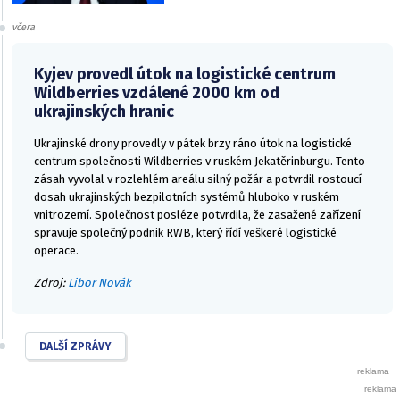
včera
Kyjev provedl útok na logistické centrum
Wildberries vzdálené 2000 km od
ukrajinských hranic
Ukrajinské drony provedly v pátek brzy ráno útok na logistické
centrum společnosti Wildberries v ruském Jekatěrinburgu. Tento
zásah vyvolal v rozlehlém areálu silný požár a potvrdil rostoucí
dosah ukrajinských bezpilotních systémů hluboko v ruském
vnitrozemí. Společnost posléze potvrdila, že zasažené zařízení
spravuje společný podnik RWB, který řídí veškeré logistické
operace.
Zdroj:
Libor Novák
DALŠÍ ZPRÁVY