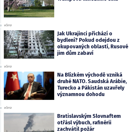
včera
Jak Ukrajinci přichází o
bydlení? Pokud odejdou z
okupovaných oblastí, Rusové
jim dům zabaví
včera
Na Blízkém východě vzniká
druhé NATO. Saudská Arábie,
Turecko a Pákistán uzavřely
významnou dohodu
včera
Bratislavským Slovnaftem
otřásl výbuch, rafinérii
zachvátil požár