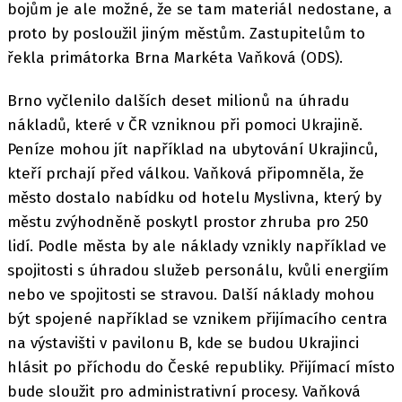
bojům je ale možné, že se tam materiál nedostane, a
proto by posloužil jiným městům. Zastupitelům to
řekla primátorka Brna Markéta Vaňková (ODS).
Brno vyčlenilo dalších deset milionů na úhradu
nákladů, které v ČR vzniknou při pomoci Ukrajině.
Peníze mohou jít například na ubytování Ukrajinců,
kteří prchají před válkou. Vaňková připomněla, že
město dostalo nabídku od hotelu Myslivna, který by
městu zvýhodněně poskytl prostor zhruba pro 250
lidí. Podle města by ale náklady vznikly například ve
spojitosti s úhradou služeb personálu, kvůli energiím
nebo ve spojitosti se stravou. Další náklady mohou
být spojené například se vznikem přijímacího centra
na výstavišti v pavilonu B, kde se budou Ukrajinci
hlásit po příchodu do České republiky. Přijímací místo
bude sloužit pro administrativní procesy. Vaňková