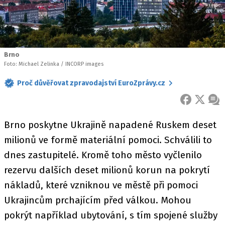
Brno
Foto: Michael Zelinka / INCORP images
Proč důvěřovat zpravodajství EuroZprávy.cz
FACEBOOK
X
ZPR
Brno poskytne Ukrajině napadené Ruskem deset
milionů ve formě materiální pomoci. Schválili to
dnes zastupitelé. Kromě toho město vyčlenilo
rezervu dalších deset milionů korun na pokrytí
nákladů, které vzniknou ve městě při pomoci
Ukrajincům prchajícím před válkou. Mohou
pokrýt například ubytování, s tím spojené služby