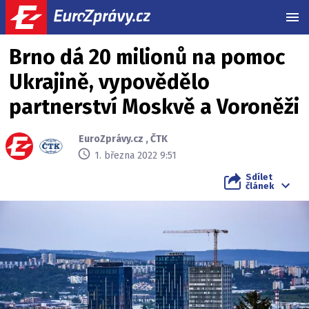
MEN
Brno dá 20 milionů na pomoc
Ukrajině, vypovědělo
partnerství Moskvě a Voroněži
EuroZprávy.cz
,
ČTK
1. března 2022 9:51
Sdílet
článek