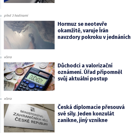
před 3 hodinami
Hormuz se neotevře
okamžitě, varuje Írán
navzdory pokroku v jednáních
včera
Důchodci a valorizační
oznámení. Úřad připomněl
svůj aktuální postup
včera
Česká diplomacie přesouvá
své síly. Jeden konzulát
zanikne, jiný vznikne