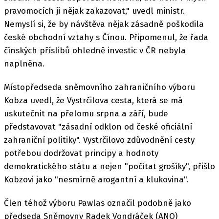
pravomocích ji nějak zakazovat," uvedl ministr.
Nemyslí si, že by návštěva nějak zásadně poškodila
české obchodní vztahy s Čínou. Připomenul, že řada
čínských příslibů ohledně investic v ČR nebyla
naplněna.
Místopředseda sněmovního zahraničního výboru
Kobza uvedl, že Vystrčilova cesta, která se má
uskutečnit na přelomu srpna a září, bude
představovat "zásadní odklon od české oficiální
zahraniční politiky". Vystrčilovo zdůvodnění cesty
potřebou dodržovat principy a hodnoty
demokratického státu a nejen "počítat grošíky", přišlo
Kobzovi jako "nesmírně arogantní a klukovina".
Člen téhož výboru Pawlas označil podobně jako
předseda Sněmovny Radek Vondráček (ANO)