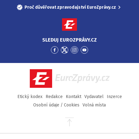
Proč důvěřovat zpravodajství EuroZprávy.cz
SLEDUJ EUROZPRÁVY.CZ
Přejít
Přejít
Přejít
Přejít
na
na
na
na
Facebook
Twitter
Instagram
YouTube
EuroZprávy.cz
Etický kodex
Redakce
Kontakt
Vydavatel
Inzerce
Osobní údaje / Cookies
Volná místa
Přejít
na
začátek
stránky