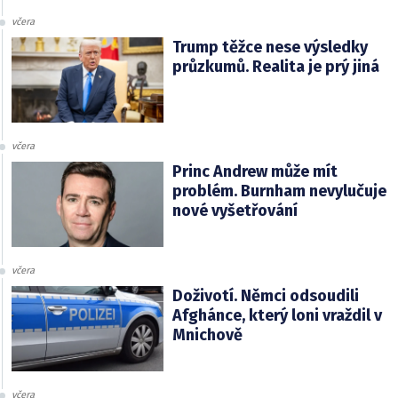
včera
Trump těžce nese výsledky
průzkumů. Realita je prý jiná
včera
Princ Andrew může mít
problém. Burnham nevylučuje
nové vyšetřování
včera
Doživotí. Němci odsoudili
Afghánce, který loni vraždil v
Mnichově
včera