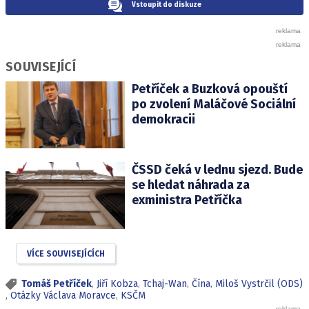
Vstoupit do diskuze
SOUVISEJÍCÍ
Petříček a Buzková opouští
po zvolení Maláčové Sociální
demokracii
ČSSD čeká v lednu sjezd. Bude
se hledat náhrada za
exministra Petříčka
VÍCE SOUVISEJÍCÍCH
Tomáš Petříček
,
Jiří Kobza
,
Tchaj-Wan
,
Čína
,
Miloš Vystrčil (ODS)
,
Otázky Václava Moravce
,
KSČM