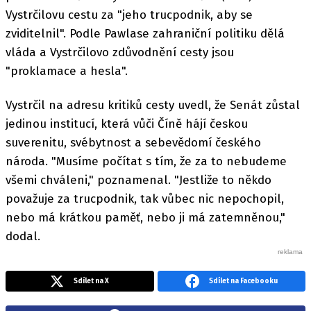
Vystrčilovu cestu za "jeho trucpodnik, aby se
zviditelnil". Podle Pawlase zahraniční politiku dělá
vláda a Vystrčilovo zdůvodnění cesty jsou
"proklamace a hesla".
Vystrčil na adresu kritiků cesty uvedl, že Senát zůstal
jedinou institucí, která vůči Číně hájí českou
suverenitu, svébytnost a sebevědomí českého
národa. "Musíme počítat s tím, že za to nebudeme
všemi chváleni," poznamenal. "Jestliže to někdo
považuje za trucpodnik, tak vůbec nic nepochopil,
nebo má krátkou paměť, nebo ji má zatemněnou,"
dodal.
Sdílet na X
Sdílet na Facebooku