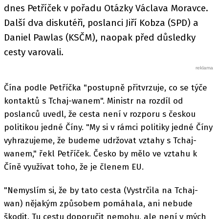
dnes Petříček v pořadu Otázky Václava Moravce.
Další dva diskutéři, poslanci Jiří Kobza (SPD) a
Daniel Pawlas (KSČM), naopak před důsledky
cesty varovali.
Čína podle Petříčka "postupně přitvrzuje, co se týče
kontaktů s Tchaj-wanem". Ministr na rozdíl od
poslanců uvedl, že cesta není v rozporu s českou
politikou jedné Číny. "My si v rámci politiky jedné Číny
vyhrazujeme, že budeme udržovat vztahy s Tchaj-
wanem," řekl Petříček. Česko by mělo ve vztahu k
Číně využívat toho, že je členem EU.
"Nemyslím si, že by tato cesta (Vystrčila na Tchaj-
wan) nějakým způsobem pomáhala, ani nebude
škodit. Tu cestu doporučit nemohu, ale není v mých