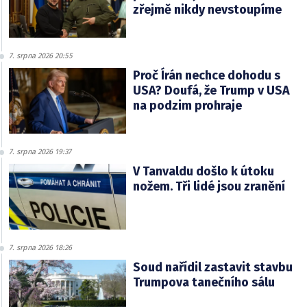
zřejmě nikdy nevstoupíme
7. srpna 2026 20:55
Proč Írán nechce dohodu s
USA? Doufá, že Trump v USA
na podzim prohraje
7. srpna 2026 19:37
V Tanvaldu došlo k útoku
nožem. Tři lidé jsou zranění
7. srpna 2026 18:26
Soud nařídil zastavit stavbu
Trumpova tanečního sálu