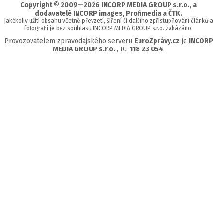
Copyright © 2009—2026 INCORP MEDIA GROUP s.r.o., a
dodavatelé INCORP images, Profimedia a ČTK.
Jakékoliv užití obsahu včetně převzetí, šíření či dalšího zpřístupňování článků a
fotografií je bez souhlasu INCORP MEDIA GROUP s.r.o. zakázáno.
Provozovatelem zpravodajského serveru
EuroZprávy.cz
je
INCORP
MEDIA GROUP s.r.o.
, IC:
118 23 054
.