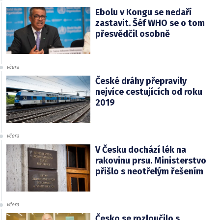
Ebolu v Kongu se nedaří
zastavit. Šéf WHO se o tom
přesvědčil osobně
včera
České dráhy přepravily
nejvíce cestujících od roku
2019
včera
V Česku dochází lék na
rakovinu prsu. Ministerstvo
přišlo s neotřelým řešením
včera
Česko se rozloučilo s