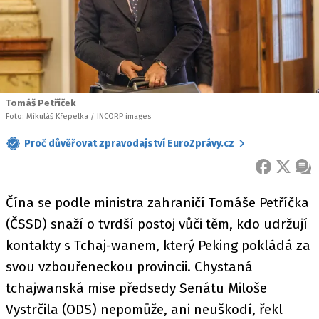
Tomáš Petříček
Foto: Mikuláš Křepelka / INCORP images
Proč důvěřovat zpravodajství EuroZprávy.cz
FACEBOOK
X
ZPR
Čína se podle ministra zahraničí Tomáše Petříčka
(ČSSD) snaží o tvrdší postoj vůči těm, kdo udržují
kontakty s Tchaj-wanem, který Peking pokládá za
svou vzbouřeneckou provincii. Chystaná
tchajwanská mise předsedy Senátu Miloše
Vystrčila (ODS) nepomůže, ani neuškodí, řekl