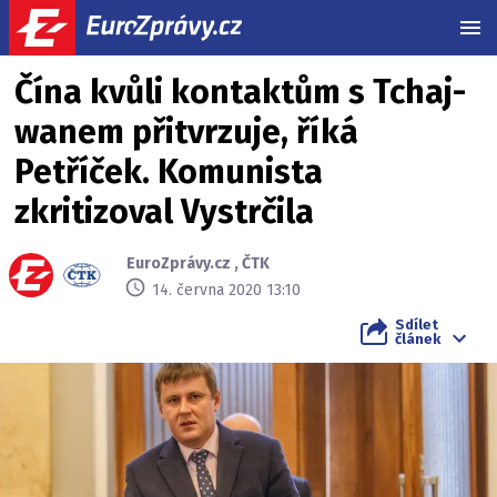
MEN
Čína kvůli kontaktům s Tchaj-
wanem přitvrzuje, říká
Petříček. Komunista
zkritizoval Vystrčila
EuroZprávy.cz
,
ČTK
14. června 2020 13:10
Sdílet
článek