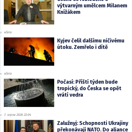
výtvarným umělcem Milanem
Knížákem
včera
Kyjev čelil dalšímu ničivému
útoku. Zemřelo i dítě
včera
Počasí: Příští týden bude
tropický, do Česka se opět
vrátí vedra
7. srpna 2026 22:04
Zalužnyj: Schopnosti Ukrajiny
překonávají NATO. Do aliance