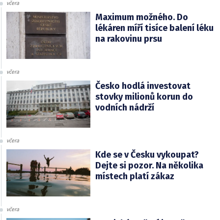
včera
Maximum možného. Do
lékáren míří tisíce balení léku
na rakovinu prsu
včera
Česko hodlá investovat
stovky milionů korun do
vodních nádrží
včera
Kde se v Česku vykoupat?
Dejte si pozor. Na několika
místech platí zákaz
včera