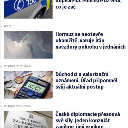
objasněna. Policisté už vědí,
co je zač
včera
Hormuz se neotevře
okamžitě, varuje Írán
navzdory pokroku v jednáních
8. srpna 2026 21:49
Důchodci a valorizační
oznámení. Úřad připomněl
svůj aktuální postup
8. srpna 2026 20:05
Česká diplomacie přesouvá
své síly. Jeden konzulát
zanikne, jiný vznikne