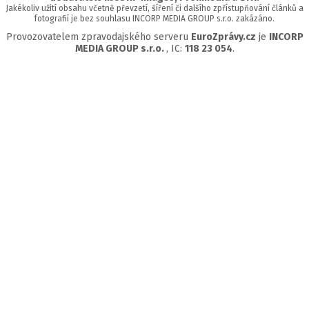
Jakékoliv užití obsahu včetně převzetí, šíření či dalšího zpřístupňování článků a
fotografií je bez souhlasu INCORP MEDIA GROUP s.r.o. zakázáno.
Provozovatelem zpravodajského serveru
EuroZprávy.cz
je
INCORP
MEDIA GROUP s.r.o.
, IC:
118 23 054
.