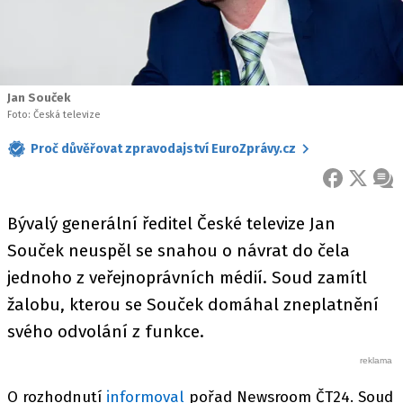
Jan Souček
Foto: Česká televize
Proč důvěřovat zpravodajství EuroZprávy.cz
FACEBOOK
X
ZPR
Bývalý generální ředitel České televize Jan
Souček neuspěl se snahou o návrat do čela
jednoho z veřejnoprávních médií. Soud zamítl
žalobu, kterou se Souček domáhal zneplatnění
svého odvolání z funkce.
O rozhodnutí
informoval
pořad Newsroom ČT24. Soud