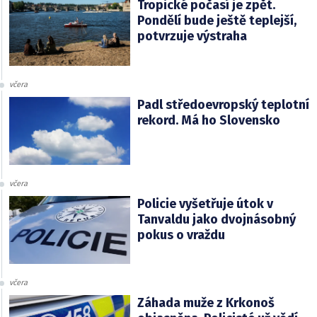
Tropické počasí je zpět.
Pondělí bude ještě teplejší,
potvrzuje výstraha
včera
Padl středoevropský teplotní
rekord. Má ho Slovensko
včera
Policie vyšetřuje útok v
Tanvaldu jako dvojnásobný
pokus o vraždu
včera
Záhada muže z Krkonoš