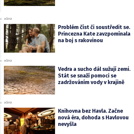
včera
Problém číst či soustředit se.
Princezna Kate zavzpomínala
na boj s rakovinou
včera
Vedra a sucho dál sužují zemi.
Stát se snaží pomoci se
zadržováním vody v krajině
včera
Knihovna bez Havla. Začne
nová éra, dohoda s Havlovou
nevyšla