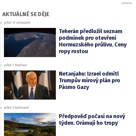
AKTUÁLNĚ SE DĚJE
před 31 minutami
Teherán předložil seznam
podmínek pro otevření
Hormuzského průlivu. Ceny
ropy rostou
před 1 hodinou
Netanjahu: Izrael odmítl
Trumpův mírový plán pro
Pásmo Gazy
před 2 hodinami
Předpověď počasí na nový
týden. Orámují ho tropy