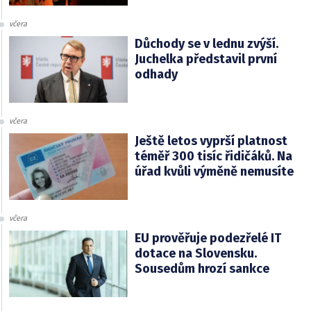
včera
Důchody se v lednu zvýší.
Juchelka představil první
odhady
včera
Ještě letos vyprší platnost
téměř 300 tisíc řidičáků. Na
úřad kvůli výměně nemusíte
včera
EU prověřuje podezřelé IT
dotace na Slovensku.
Sousedům hrozí sankce