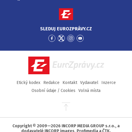
SLEDUJ EUROZPRÁVY.CZ
Přejít
Přejít
Přejít
Přejít
na
na
na
na
Facebook
Twitter
Instagram
YouTube
EuroZprávy.cz
Etický kodex
Redakce
Kontakt
Vydavatel
Inzerce
Osobní údaje / Cookies
Volná místa
Přejít
na
začátek
stránky
Copyright © 2009—2026 INCORP MEDIA GROUP s.r.o., a
dodavatelé INCORP images, Profimedia a ČTK.