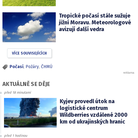
Tropické počasí stále sužuje
jižní Moravu. Meteorologové
avizují další vedra
VÍCE SOUVISEJÍCÍCH
Počasí
,
Požáry
,
ČHMÚ
AKTUÁLNĚ SE DĚJE
před 18 minutami
Kyjev provedl útok na
logistické centrum
Wildberries vzdálené 2000
km od ukrajinských hranic
před 1 hodinou