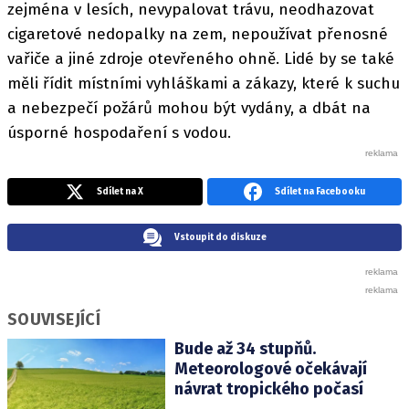
zejména v lesích, nevypalovat trávu, neodhazovat
cigaretové nedopalky na zem, nepoužívat přenosné
vařiče a jiné zdroje otevřeného ohně. Lidé by se také
měli řídit místními vyhláškami a zákazy, které k suchu
a nebezpečí požárů mohou být vydány, a dbát na
úsporné hospodaření s vodou.
Sdílet na X
Sdílet na Facebooku
Vstoupit do diskuze
SOUVISEJÍCÍ
Bude až 34 stupňů.
Meteorologové očekávají
návrat tropického počasí