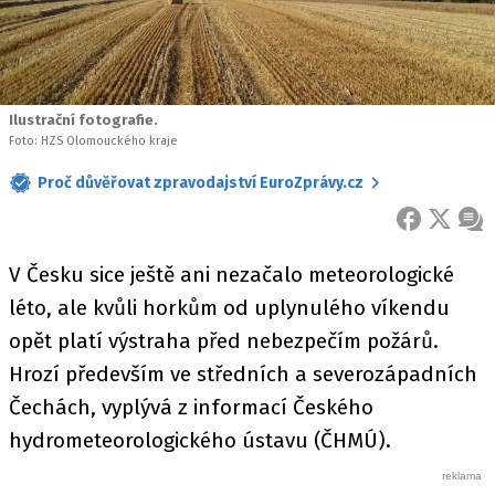
Ilustrační fotografie.
Foto: HZS Olomouckého kraje
Proč důvěřovat zpravodajství EuroZprávy.cz
FACEBOOK
X
ZPR
V Česku sice ještě ani nezačalo meteorologické
léto, ale kvůli horkům od uplynulého víkendu
opět platí výstraha před nebezpečím požárů.
Hrozí především ve středních a severozápadních
Čechách, vyplývá z informací Českého
hydrometeorologického ústavu (ČHMÚ).