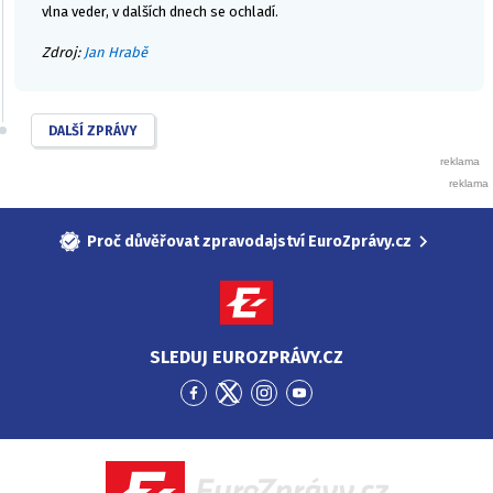
vlna veder, v dalších dnech se ochladí.
Zdroj:
Jan Hrabě
DALŠÍ ZPRÁVY
Proč důvěřovat zpravodajství EuroZprávy.cz
SLEDUJ EUROZPRÁVY.CZ
Přejít
Přejít
Přejít
Přejít
na
na
na
na
Facebook
Twitter
Instagram
YouTube
EuroZprávy.cz