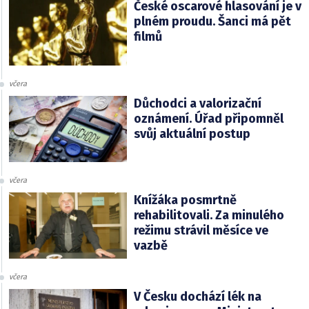
České oscarové hlasování je v
plném proudu. Šanci má pět
filmů
včera
Důchodci a valorizační
oznámení. Úřad připomněl
svůj aktuální postup
včera
Knížáka posmrtně
rehabilitovali. Za minulého
režimu strávil měsíce ve
vazbě
včera
V Česku dochází lék na