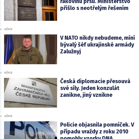
rakovinu prsu. Ministerstvo
přišlo s neotřelým řešením
včera
V NATO nikdy nebudeme, míní
bývalý šéf ukrajinské armády
Zalužnyj
včera
Česká diplomacie přesouvá
své síly. Jeden konzulát
zanikne, jiný vznikne
včera
Policie objasnila pomníček. V
případu vraždy z roku 2010
pomohly vzorky DNA