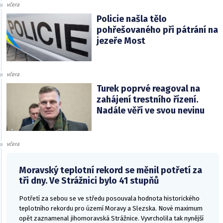
včera
Policie našla tělo
pohřešovaného při pátrání na
jezeře Most
včera
Turek poprvé reagoval na
zahájení trestního řízení.
Nadále věří ve svou nevinu
včera
Moravský teplotní rekord se měnil potřetí za
tři dny. Ve Strážnici bylo 41 stupňů
Potřetí za sebou se ve středu posouvala hodnota historického
teplotního rekordu pro území Moravy a Slezska. Nové maximum
opět zaznamenal jihomoravská Strážnice. Vyvrcholila tak nynější