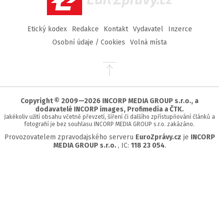
Etický kodex
Redakce
Kontakt
Vydavatel
Inzerce
Osobní údaje / Cookies
Volná místa
Přejít
na
začátek
stránky
Copyright © 2009—2026 INCORP MEDIA GROUP s.r.o., a
dodavatelé INCORP images, Profimedia a ČTK.
Jakékoliv užití obsahu včetně převzetí, šíření či dalšího zpřístupňování článků a
fotografií je bez souhlasu INCORP MEDIA GROUP s.r.o. zakázáno.
Provozovatelem zpravodajského serveru
EuroZprávy.cz
je
INCORP
MEDIA GROUP s.r.o.
, IC:
118 23 054
.