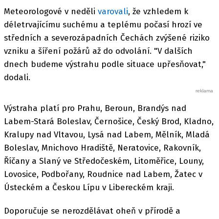
Meteorologové v neděli
varovali
, že vzhledem k
déletrvajícímu suchému a teplému počasí hrozí ve
středních a severozápadních Čechách zvýšené riziko
vzniku a šíření požárů až do odvolání. "V dalších
dnech budeme výstrahu podle situace upřesňovat,"
dodali.
Výstraha platí pro Prahu, Beroun, Brandýs nad
Labem-Stará Boleslav, Černošice, Český Brod, Kladno,
Kralupy nad Vltavou, Lysá nad Labem, Mělník, Mladá
Boleslav, Mnichovo Hradiště, Neratovice, Rakovník,
Říčany a Slaný ve Středočeském, Litoměřice, Louny,
Lovosice, Podbořany, Roudnice nad Labem, Žatec v
Ústeckém a Českou Lípu v Libereckém kraji.
Doporučuje se nerozdělávat oheň v přírodě a