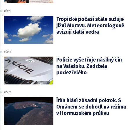
včera
Tropické počasí stále sužuje
jižní Moravu. Meteorologové
avizují další vedra
včera
Policie vyšetřuje násilný čin
na Valašsku. Zadržela
podezřelého
včera
Írán hlásí zásadní pokrok. S
Ománem se dohodl na režimu
v Hormuzském průlivu