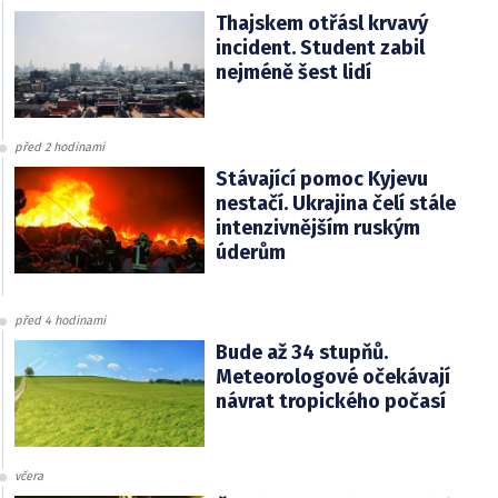
Thajskem otřásl krvavý
incident. Student zabil
nejméně šest lidí
před 2 hodinami
Stávající pomoc Kyjevu
nestačí. Ukrajina čelí stále
intenzivnějším ruským
úderům
před 4 hodinami
Bude až 34 stupňů.
Meteorologové očekávají
návrat tropického počasí
včera