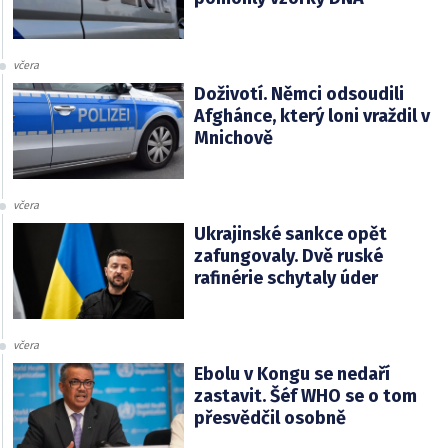
včera
Doživotí. Němci odsoudili
Afghánce, který loni vraždil v
Mnichově
včera
Ukrajinské sankce opět
zafungovaly. Dvě ruské
rafinérie schytaly úder
včera
Ebolu v Kongu se nedaří
zastavit. Šéf WHO se o tom
přesvědčil osobně