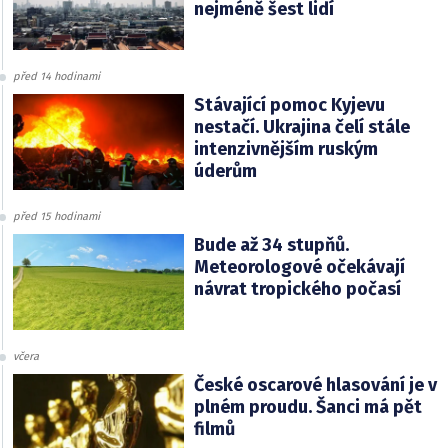
nejméně šest lidí
před 14 hodinami
Stávající pomoc Kyjevu
nestačí. Ukrajina čelí stále
intenzivnějším ruským
úderům
před 15 hodinami
Bude až 34 stupňů.
Meteorologové očekávají
návrat tropického počasí
včera
České oscarové hlasování je v
plném proudu. Šanci má pět
filmů