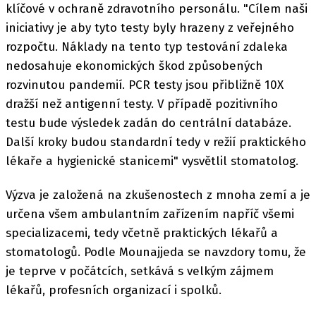
klíčové v ochraně zdravotního personálu. "Cílem naši
iniciativy je aby tyto testy byly hrazeny z veřejného
rozpočtu. Náklady na tento typ testování zdaleka
nedosahuje ekonomických škod způsobených
rozvinutou pandemií. PCR testy jsou přibližně 10X
dražší než antigenní testy. V případě pozitivního
testu bude výsledek zadán do centrální databáze.
Další kroky budou standardní tedy v režií praktického
lékaře a hygienické stanicemi" vysvětlil stomatolog.
Výzva je založená na zkušenostech z mnoha zemí a je
určena všem ambulantním zařízením napříč všemi
specializacemi, tedy včetně praktických lékařů a
stomatologů. Podle Mounajjeda se navzdory tomu, že
je teprve v počátcích, setkává s velkým zájmem
lékařů, profesních organizací i spolků.