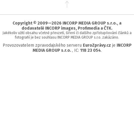
Přejít
na
začátek
stránky
Copyright © 2009—2026 INCORP MEDIA GROUP s.r.o., a
dodavatelé INCORP images, Profimedia a ČTK.
Jakékoliv užití obsahu včetně převzetí, šíření či dalšího zpřístupňování článků a
fotografií je bez souhlasu INCORP MEDIA GROUP s.r.o. zakázáno.
Provozovatelem zpravodajského serveru
EuroZprávy.cz
je
INCORP
MEDIA GROUP s.r.o.
, IC:
118 23 054
.