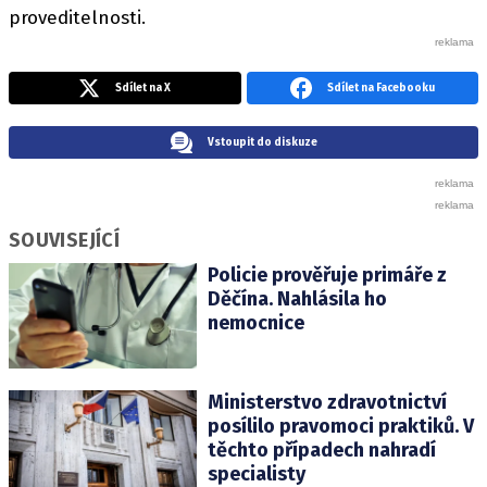
proveditelnosti.
Sdílet na X
Sdílet na Facebooku
Vstoupit do diskuze
SOUVISEJÍCÍ
Policie prověřuje primáře z
Děčína. Nahlásila ho
nemocnice
Ministerstvo zdravotnictví
posílilo pravomoci praktiků. V
těchto případech nahradí
specialisty