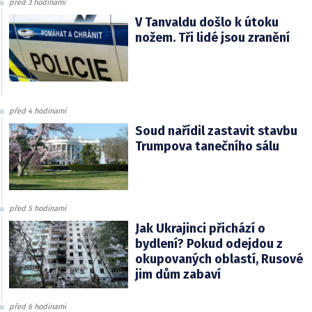
před 3 hodinami
V Tanvaldu došlo k útoku
nožem. Tři lidé jsou zranění
před 4 hodinami
Soud nařídil zastavit stavbu
Trumpova tanečního sálu
před 5 hodinami
Jak Ukrajinci přichází o
bydlení? Pokud odejdou z
okupovaných oblastí, Rusové
jim dům zabaví
před 6 hodinami