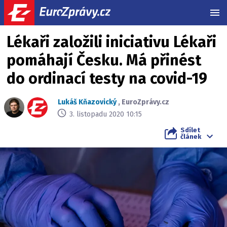
MEN
Lékaři založili iniciativu Lékaři
pomáhají Česku. Má přinést
do ordinací testy na covid-19
Lukáš Kňazovický
,
EuroZprávy.cz
3. listopadu 2020 10:15
Sdílet
článek