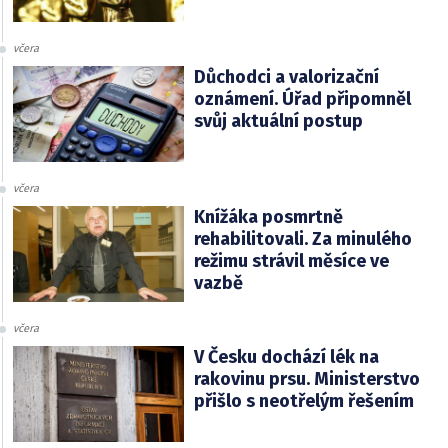
včera
Důchodci a valorizační
oznámení. Úřad připomněl
svůj aktuální postup
včera
Knížáka posmrtně
rehabilitovali. Za minulého
režimu strávil měsíce ve
vazbě
včera
V Česku dochází lék na
rakovinu prsu. Ministerstvo
přišlo s neotřelým řešením