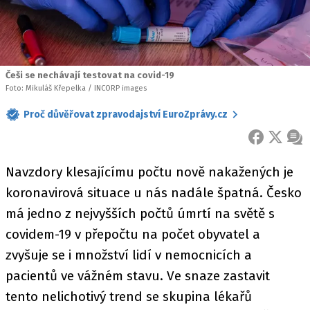
Češi se nechávají testovat na covid-19
Foto: Mikuláš Křepelka / INCORP images
Proč důvěřovat zpravodajství EuroZprávy.cz
FACEBOOK
X
ZPR
Navzdory klesajícímu počtu nově nakažených je
koronavirová situace u nás nadále špatná. Česko
má jedno z nejvyšších počtů úmrtí na světě s
covidem-19 v přepočtu na počet obyvatel a
zvyšuje se i množství lidí v nemocnicích a
pacientů ve vážném stavu. Ve snaze zastavit
tento nelichotivý trend se skupina lékařů