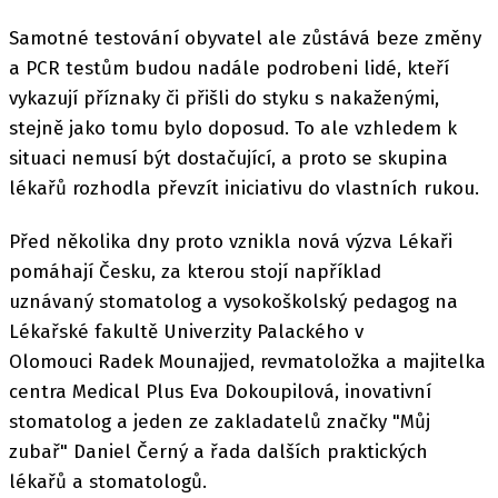
Samotné testování obyvatel ale zůstává beze změny
a PCR testům budou nadále podrobeni lidé, kteří
vykazují příznaky či přišli do styku s nakaženými,
stejně jako tomu bylo doposud. To ale vzhledem k
situaci nemusí být dostačující, a proto se skupina
lékařů rozhodla převzít iniciativu do vlastních rukou.
Před několika dny proto vznikla nová výzva Lékaři
pomáhají Česku, za kterou stojí například
uznávaný stomatolog a vysokoškolský pedagog na
Lékařské fakultě Univerzity Palackého v
Olomouci Radek Mounajjed, revmatoložka a majitelka
centra Medical Plus Eva Dokoupilová, inovativní
stomatolog a jeden ze zakladatelů značky "Můj
zubař" Daniel Černý a řada dalších praktických
lékařů a stomatologů.