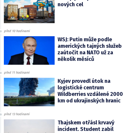
nových cel
před 10 hodinami
WSJ: Putin může podle
amerických tajných služeb
zaútočit na NATO už za
několik měsíců
před 11 hodinami
Kyjev provedl útok na
logistické centrum
Wildberries vzdálené 2000
km od ukrajinských hranic
před 13 hodinami
Thajskem otřásl krvavý
incident. Student zabil