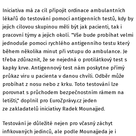
Iniciativa má za cíl připojit ordinace ambulantních
lékařů do testování pomocí antigenních testů, kdy by
jejich cílovou skupinou měli být jak pacienti, tak i
pracovní týmy a jejich okolí. "Vše bude probíhat velmi
jednoduše pomoci rychlého antigenního testu který
během několika minut při vstupu do ambulance. Je
třeba zdůraznit, že se nejedná o protilátkový test s
kapky krve. Antigennový test nám poskytne přímý
průkaz viru u pacienta v danou chvíli. Odběr může
probíhat z nosu nebo z krku. Toto testování lze
porovnat s průchodem bezpečnostním rámem na
letišti," doplnil pro EuroZprávy.cz jeden
ze zakladatelů iniciativy Radek Mounajjed.
Testování je důležité nejen pro včasný záchyt
infikovaných jedinců, ale podle Mounajjeda je i