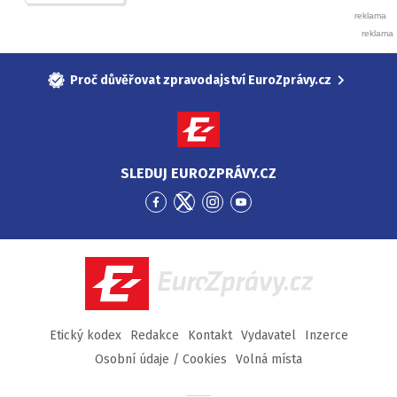
Proč důvěřovat zpravodajství EuroZprávy.cz
SLEDUJ EUROZPRÁVY.CZ
Přejít
Přejít
Přejít
Přejít
na
na
na
na
Facebook
Twitter
Instagram
YouTube
EuroZprávy.cz
Etický kodex
Redakce
Kontakt
Vydavatel
Inzerce
Osobní údaje / Cookies
Volná místa