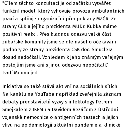
"Cílem těchto konzultací je od začátku vytvářet
funkční model, který vyhovuje provozu ambulantních
praxí a splňuje organizační předpoklady MZČR. Ze
strany ČLK a jejího prezidenta MUDr. Kubka máme
pozitivní reakci. Přes kladnou odezvu velké části
zubařské komunity jsme se dle našeho očekávání
podpory ze strany prezidenta ČSK doc. Šmuclera
dosud nedočkali. Vzhledem k jeho známým veřejným
postojům jsme ani s jinou odezvou nepočítali,"
tvrdí Mounajjed.
Iniciativa se také stává aktivní na sociálních sítích.
Na kanálu na YouTube například zveřejnila záznam
debaty představitelů výzvy s infektology Petrem
Smejkalem z IKEMu a Davidem Řezáčem z Ústřední
vojenské nemocnice o antigenních testech a jejich
vlivu na epidemiologii aktuální pandemie a klinické