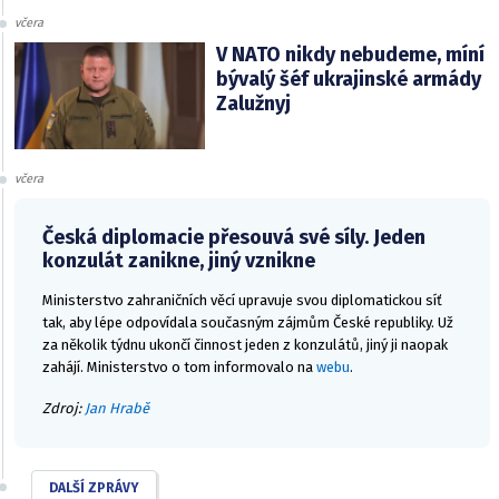
včera
V NATO nikdy nebudeme, míní
bývalý šéf ukrajinské armády
Zalužnyj
včera
Česká diplomacie přesouvá své síly. Jeden
konzulát zanikne, jiný vznikne
Ministerstvo zahraničních věcí upravuje svou diplomatickou síť
tak, aby lépe odpovídala současným zájmům České republiky. Už
za několik týdnu ukončí činnost jeden z konzulátů, jiný ji naopak
zahájí. Ministerstvo o tom informovalo na
webu
.
Zdroj:
Jan Hrabě
DALŠÍ ZPRÁVY