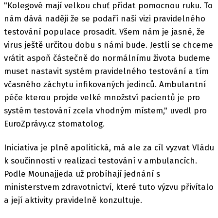
"Kolegové mají velkou chuť přidat pomocnou ruku. To
nám dává naději že se podaří naši vizi pravidelného
testování populace prosadit. Všem nám je jasné, že
virus ještě určitou dobu s námi bude. Jestli se chceme
vrátit aspoň částečně do normálnímu života budeme
muset nastavit systém pravidelného testování a tím
včasného záchytu infikovaných jedinců. Ambulantní
péče kterou projde velké množství pacientů je pro
systém testování zcela vhodným místem," uvedl pro
EuroZprávy.cz stomatolog.
Iniciativa je plně apolitická, má ale za cíl vyzvat Vládu
k součinnosti v realizaci testování v ambulancích.
Podle Mounajjeda už probíhají jednání s
ministerstvem zdravotnictví, které tuto výzvu přivítalo
a její aktivity pravidelně konzultuje.