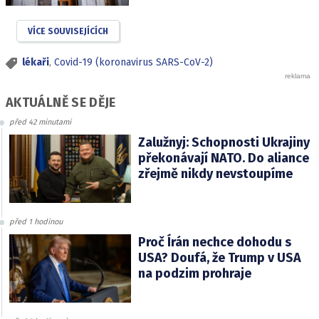
VÍCE SOUVISEJÍCÍCH
lékaři
,
Covid-19 (koronavirus SARS-CoV-2)
AKTUÁLNĚ SE DĚJE
před 42 minutami
Zalužnyj: Schopnosti Ukrajiny
překonávají NATO. Do aliance
zřejmě nikdy nevstoupíme
před 1 hodinou
Proč Írán nechce dohodu s
USA? Doufá, že Trump v USA
na podzim prohraje