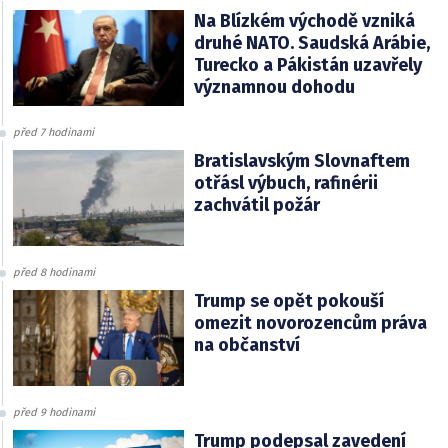
Na Blízkém východě vzniká
druhé NATO. Saudská Arábie,
Turecko a Pákistán uzavřely
významnou dohodu
před 7 hodinami
Bratislavským Slovnaftem
otřásl výbuch, rafinérii
zachvátil požár
před 8 hodinami
Trump se opět pokouší
omezit novorozencům práva
na občanství
před 9 hodinami
Trump podepsal zavedení