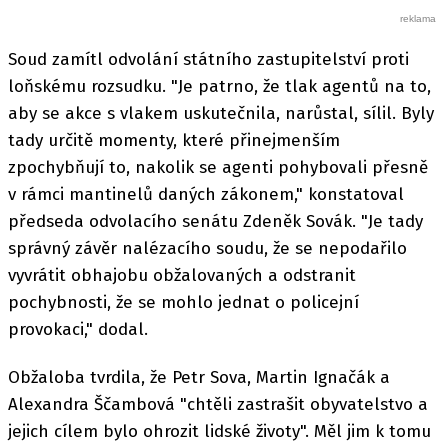
Soud zamítl odvolání státního zastupitelství proti
loňskému rozsudku. "Je patrno, že tlak agentů na to,
aby se akce s vlakem uskutečnila, narůstal, sílil. Byly
tady určitě momenty, které přinejmenším
zpochybňují to, nakolik se agenti pohybovali přesně
v rámci mantinelů daných zákonem," konstatoval
předseda odvolacího senátu Zdeněk Sovák. "Je tady
správný závěr nalézacího soudu, že se nepodařilo
vyvrátit obhajobu obžalovaných a odstranit
pochybnosti, že se mohlo jednat o policejní
provokaci," dodal.
Obžaloba tvrdila, že Petr Sova, Martin Ignačák a
Alexandra Ščambová "chtěli zastrašit obyvatelstvo a
jejich cílem bylo ohrozit lidské životy". Měl jim k tomu