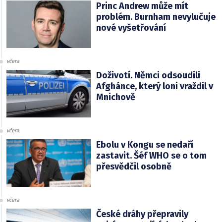
Princ Andrew může mít
problém. Burnham nevylučuje
nové vyšetřování
včera
Doživotí. Němci odsoudili
Afghánce, který loni vraždil v
Mnichově
včera
Ebolu v Kongu se nedaří
zastavit. Šéf WHO se o tom
přesvědčil osobně
včera
České dráhy přepravily