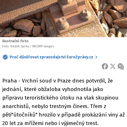
Ilustrační foto
Foto: Radek Sycha / INCORP images
Proč důvěřovat zpravodajství EuroZprávy.cz
FACEBOOK
X
ZPR
Praha - Vrchní soud v Praze dnes potvrdil, že
jednání, které obžaloba vyhodnotila jako
přípravu teroristického útoku na vlak skupinou
anarchistů, nebylo trestným činem. Třem z
pěti"útočníků" hrozilo v případě prokázání viny až
20 let za mřížemi nebo i výjimečný trest.