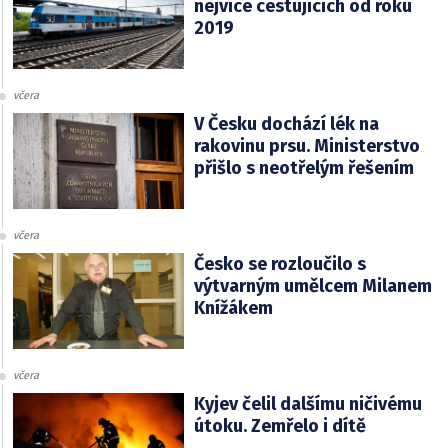
nejvíce cestujících od roku
2019
včera
V Česku dochází lék na
rakovinu prsu. Ministerstvo
přišlo s neotřelým řešením
včera
Česko se rozloučilo s
výtvarným umělcem Milanem
Knížákem
včera
Kyjev čelil dalšímu ničivému
útoku. Zemřelo i dítě