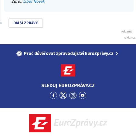
Zdroj:
Libor Novák
DALŠÍ ZPRÁVY
Proč důvěřovat zpravodajství EuroZprávy.cz
SLEDUJ EUROZPRÁVY.CZ
Přejít
Přejít
Přejít
Přejít
na
na
na
na
Facebook
Twitter
Instagram
YouTube
EuroZprávy.cz