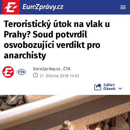
MEN
Teroristický útok na vlak u
Prahy? Soud potvrdil
osvobozující verdikt pro
anarchisty
EuroZprávy.cz
,
ČTK
27. března 2018 14:03
Sdílet
článek