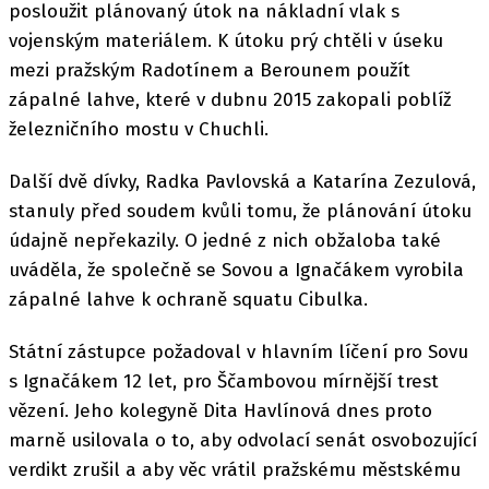
posloužit plánovaný útok na nákladní vlak s
vojenským materiálem. K útoku prý chtěli v úseku
mezi pražským Radotínem a Berounem použít
zápalné lahve, které v dubnu 2015 zakopali poblíž
železničního mostu v Chuchli.
Další dvě dívky, Radka Pavlovská a Katarína Zezulová,
stanuly před soudem kvůli tomu, že plánování útoku
údajně nepřekazily. O jedné z nich obžaloba také
uváděla, že společně se Sovou a Ignačákem vyrobila
zápalné lahve k ochraně squatu Cibulka.
Státní zástupce požadoval v hlavním líčení pro Sovu
s Ignačákem 12 let, pro Ščambovou mírnější trest
vězení. Jeho kolegyně Dita Havlínová dnes proto
marně usilovala o to, aby odvolací senát osvobozující
verdikt zrušil a aby věc vrátil pražskému městskému