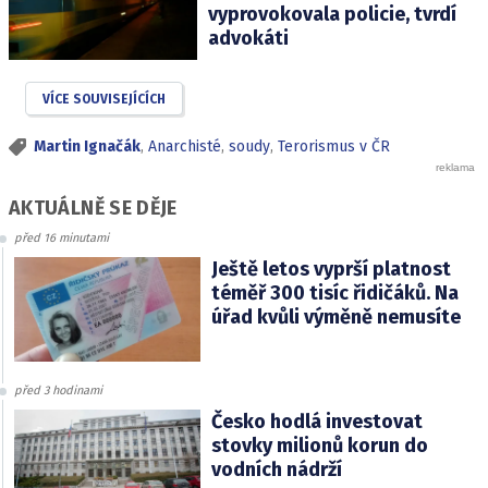
vyprovokovala policie, tvrdí
advokáti
VÍCE SOUVISEJÍCÍCH
Martin Ignačák
,
Anarchisté
,
soudy
,
Terorismus v ČR
AKTUÁLNĚ SE DĚJE
před 16 minutami
Ještě letos vyprší platnost
téměř 300 tisíc řidičáků. Na
úřad kvůli výměně nemusíte
před 3 hodinami
Česko hodlá investovat
stovky milionů korun do
vodních nádrží