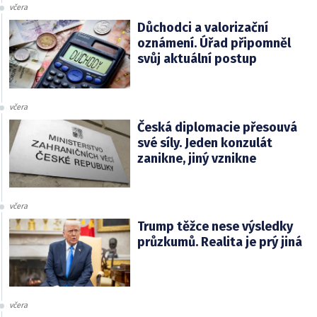
včera
Důchodci a valorizační
oznámení. Úřad připomněl
svůj aktuální postup
včera
Česká diplomacie přesouvá
své síly. Jeden konzulát
zanikne, jiný vznikne
včera
Trump těžce nese výsledky
průzkumů. Realita je prý jiná
včera