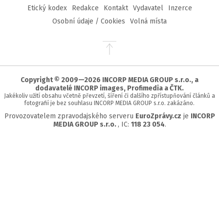
Etický kodex
Redakce
Kontakt
Vydavatel
Inzerce
Osobní údaje / Cookies
Volná místa
Přejít
na
začátek
stránky
Copyright © 2009—2026 INCORP MEDIA GROUP s.r.o., a
dodavatelé INCORP images, Profimedia a ČTK.
Jakékoliv užití obsahu včetně převzetí, šíření či dalšího zpřístupňování článků a
fotografií je bez souhlasu INCORP MEDIA GROUP s.r.o. zakázáno.
Provozovatelem zpravodajského serveru
EuroZprávy.cz
je
INCORP
MEDIA GROUP s.r.o.
, IC:
118 23 054
.