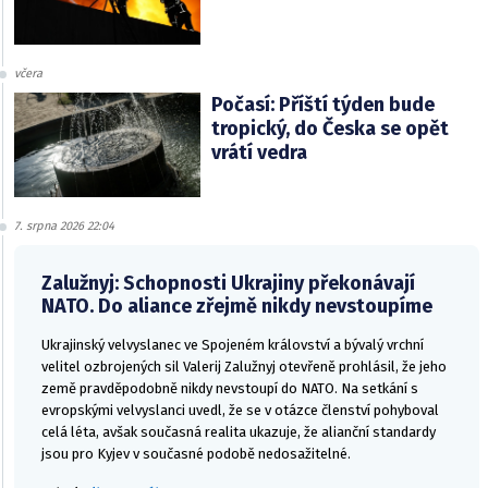
včera
Počasí: Příští týden bude
tropický, do Česka se opět
vrátí vedra
7. srpna 2026 22:04
Zalužnyj: Schopnosti Ukrajiny překonávají
NATO. Do aliance zřejmě nikdy nevstoupíme
Ukrajinský velvyslanec ve Spojeném království a bývalý vrchní
velitel ozbrojených sil Valerij Zalužnyj otevřeně prohlásil, že jeho
země pravděpodobně nikdy nevstoupí do NATO. Na setkání s
evropskými velvyslanci uvedl, že se v otázce členství pohyboval
celá léta, avšak současná realita ukazuje, že alianční standardy
jsou pro Kyjev v současné podobě nedosažitelné.