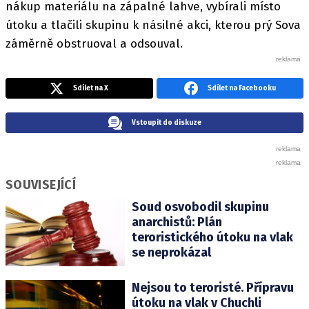
nákup materiálu na zápalné lahve, vybírali místo
útoku a tlačili skupinu k násilné akci, kterou prý Sova
záměrně obstruoval a odsouval.
Sdílet na X
Sdílet na Facebooku
Vstoupit do diskuze
SOUVISEJÍCÍ
Soud osvobodil skupinu
anarchistů: Plán
teroristického útoku na vlak
se neprokázal
Nejsou to teroristé. Přípravu
útoku na vlak v Chuchli