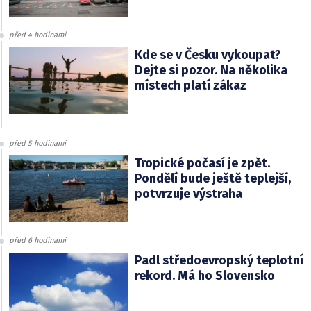
před 4 hodinami
Kde se v Česku vykoupat?
Dejte si pozor. Na několika
místech platí zákaz
před 5 hodinami
Tropické počasí je zpět.
Pondělí bude ještě teplejší,
potvrzuje výstraha
před 6 hodinami
Padl středoevropský teplotní
rekord. Má ho Slovensko