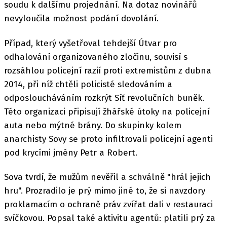
soudu k dalšímu projednání. Na dotaz novinářů
nevyloučila možnost podání dovolání.
Případ, který vyšetřoval tehdejší Útvar pro
odhalování organizovaného zločinu, souvisí s
rozsáhlou policejní razií proti extremistům z dubna
2014, při níž chtěli policisté sledováním a
odposloucháváním rozkrýt Síť revolučních buněk.
Této organizaci připisují žhářské útoky na policejní
auta nebo mýtné brány. Do skupinky kolem
anarchisty Sovy se proto infiltrovali policejní agenti
pod krycími jmény Petr a Robert.
Sova tvrdí, že mužům nevěřil a schválně "hrál jejich
hru". Prozradilo je prý mimo jiné to, že si navzdory
proklamacím o ochraně práv zvířat dali v restauraci
svíčkovou. Popsal také aktivitu agentů: platili prý za