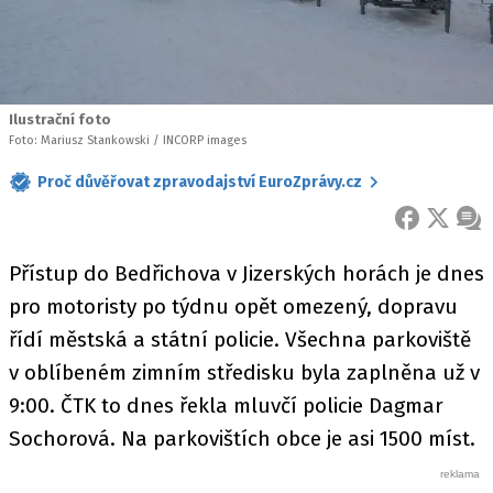
Ilustrační foto
Foto: Mariusz Stankowski / INCORP images
Proč důvěřovat zpravodajství EuroZprávy.cz
FACEBOOK
X
ZPR
Přístup do Bedřichova v Jizerských horách je dnes
pro motoristy po týdnu opět omezený, dopravu
řídí městská a státní policie. Všechna parkoviště
v oblíbeném zimním středisku byla zaplněna už v
9:00. ČTK to dnes řekla mluvčí policie Dagmar
Sochorová. Na parkovištích obce je asi 1500 míst.