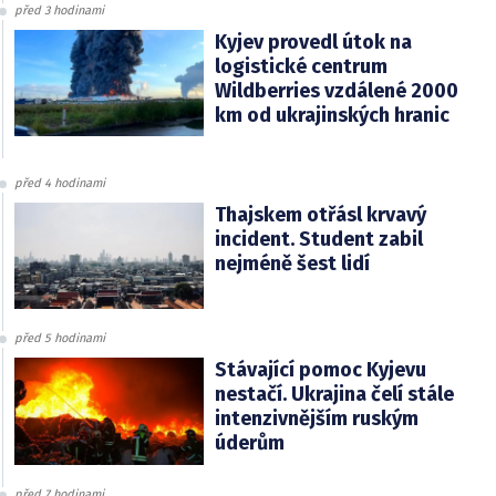
před 3 hodinami
Kyjev provedl útok na
logistické centrum
Wildberries vzdálené 2000
km od ukrajinských hranic
před 4 hodinami
Thajskem otřásl krvavý
incident. Student zabil
nejméně šest lidí
před 5 hodinami
Stávající pomoc Kyjevu
nestačí. Ukrajina čelí stále
intenzivnějším ruským
úderům
před 7 hodinami