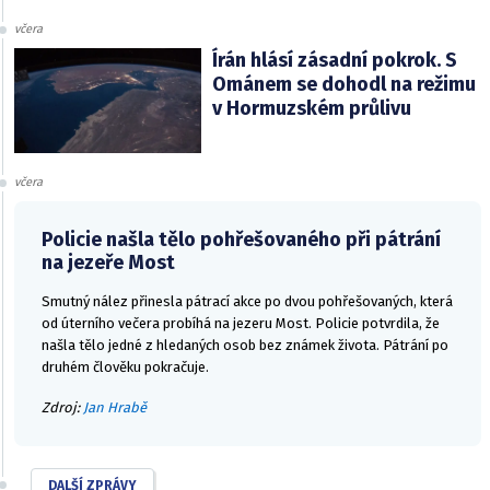
včera
Írán hlásí zásadní pokrok. S
Ománem se dohodl na režimu
v Hormuzském průlivu
včera
Policie našla tělo pohřešovaného při pátrání
na jezeře Most
Smutný nález přinesla pátrací akce po dvou pohřešovaných, která
od úterního večera probíhá na jezeru Most. Policie potvrdila, že
našla tělo jedné z hledaných osob bez známek života. Pátrání po
druhém člověku pokračuje.
Zdroj:
Jan Hrabě
DALŠÍ ZPRÁVY