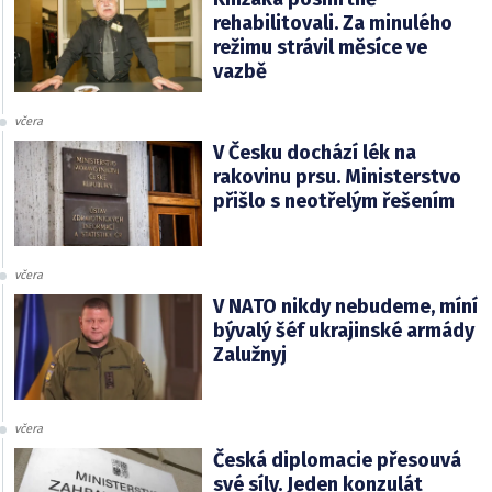
rehabilitovali. Za minulého
režimu strávil měsíce ve
vazbě
včera
V Česku dochází lék na
rakovinu prsu. Ministerstvo
přišlo s neotřelým řešením
včera
V NATO nikdy nebudeme, míní
bývalý šéf ukrajinské armády
Zalužnyj
včera
Česká diplomacie přesouvá
své síly. Jeden konzulát