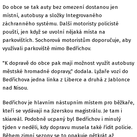
Do obce se tak auty bez omezení dostanou jen
místní, autobusy a složky Integrovaného
záchranného systému. Další motoristy policisté
pouští, jen když se uvolní nějaká místa na
parkovištích. Sochorová motoristům doporučuje, aby
využívali parkoviště mimo Bedřichov.
"K dopravě do obce pak mají možnost využít autobusy
městské hromadné dopravy," dodala. Lyžaře vozí do
Bedřichova jedna linka z Liberce a druhá z Jablonce
nad Nisou.
Bedřichov je hlavním nástupním místem pro běžkaře,
kteří se vydávají na Jizerskou magistrálu. Je tam i
skiareál. Podobně ucpaný byl Bedřichov i minulý
týden v neděli, kdy dopravu musela také řídit policie.
Během zimní sezony se to opakuje pětkrát až