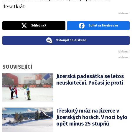
desetkrát.
Sdílet na X
Sdílet na Facebooku
Vstoupit do diskuze
SOUVISEJÍCÍ
Jizerská padesátka se letos
neuskuteční. Počasí je proti
Třeskutý mráz na Jizerce v
Jizerských horách. V noci bylo
opět minus 25 stupňů