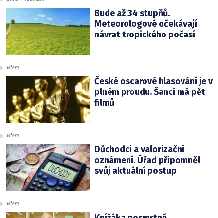
Bude až 34 stupňů.
Meteorologové očekávají
návrat tropického počasí
včera
České oscarové hlasování je v
plném proudu. Šanci má pět
filmů
včera
Důchodci a valorizační
oznámení. Úřad připomněl
svůj aktuální postup
včera
Knížáka posmrtně