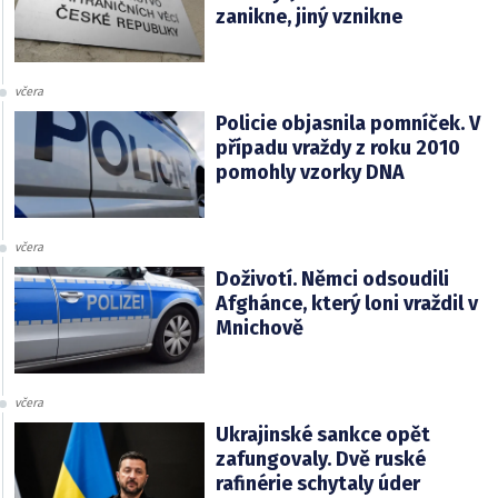
zanikne, jiný vznikne
včera
Policie objasnila pomníček. V
případu vraždy z roku 2010
pomohly vzorky DNA
včera
Doživotí. Němci odsoudili
Afghánce, který loni vraždil v
Mnichově
včera
Ukrajinské sankce opět
zafungovaly. Dvě ruské
rafinérie schytaly úder