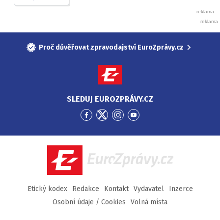
Proč důvěřovat zpravodajství EuroZprávy.cz
SLEDUJ EUROZPRÁVY.CZ
Přejít
Přejít
Přejít
Přejít
na
na
na
na
Facebook
Twitter
Instagram
YouTube
EuroZprávy.cz
Etický kodex
Redakce
Kontakt
Vydavatel
Inzerce
Osobní údaje / Cookies
Volná místa