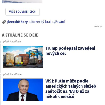
VÍCE SOUVISEJÍCÍCH
Jizerské hory
,
Liberecký kraj
,
Lyžování
AKTUÁLNĚ SE DĚJE
před 1 hodinou
Trump podepsal zavedení
nových cel
před 2 hodinami
WSJ: Putin může podle
amerických tajných služeb
zaútočit na NATO už za
několik měsíců