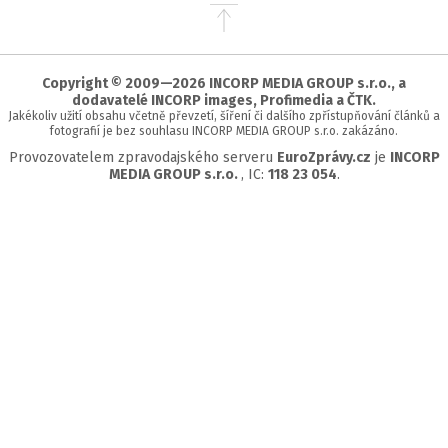
Přejít
na
začátek
stránky
Copyright © 2009—2026 INCORP MEDIA GROUP s.r.o., a
dodavatelé INCORP images, Profimedia a ČTK.
Jakékoliv užití obsahu včetně převzetí, šíření či dalšího zpřístupňování článků a
fotografií je bez souhlasu INCORP MEDIA GROUP s.r.o. zakázáno.
Provozovatelem zpravodajského serveru
EuroZprávy.cz
je
INCORP
MEDIA GROUP s.r.o.
, IC:
118 23 054
.