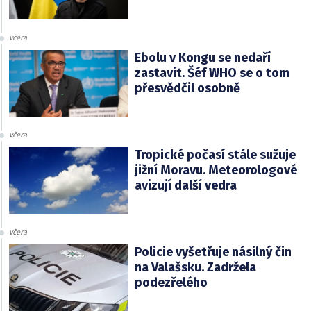
včera
Ebolu v Kongu se nedaří
zastavit. Šéf WHO se o tom
přesvědčil osobně
včera
Tropické počasí stále sužuje
jižní Moravu. Meteorologové
avizují další vedra
včera
Policie vyšetřuje násilný čin
na Valašsku. Zadržela
podezřelého