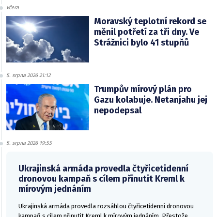
včera
Moravský teplotní rekord se
měnil potřetí za tři dny. Ve
Strážnici bylo 41 stupňů
5. srpna 2026 21:12
Trumpův mírový plán pro
Gazu kolabuje. Netanjahu jej
nepodepsal
5. srpna 2026 19:55
Ukrajinská armáda provedla čtyřicetidenní
dronovou kampaň s cílem přinutit Kreml k
mírovým jednáním
Ukrajinská armáda provedla rozsáhlou čtyřicetidenní dronovou
kampaň s cílem přinutit Kreml k mírovým jednáním. Přestože