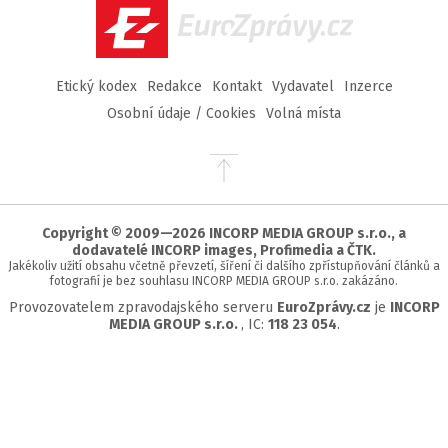
EuroZprávy.cz
Etický kodex
Redakce
Kontakt
Vydavatel
Inzerce
Osobní údaje / Cookies
Volná místa
Přejít
na
začátek
stránky
Copyright © 2009—2026 INCORP MEDIA GROUP s.r.o., a
dodavatelé INCORP images, Profimedia a ČTK.
Jakékoliv užití obsahu včetně převzetí, šíření či dalšího zpřístupňování článků a
fotografií je bez souhlasu INCORP MEDIA GROUP s.r.o. zakázáno.
Provozovatelem zpravodajského serveru
EuroZprávy.cz
je
INCORP
MEDIA GROUP s.r.o.
, IC:
118 23 054
.