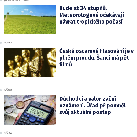
Bude až 34 stupňů.
Meteorologové očekávají
návrat tropického počasí
včera
České oscarové hlasování je v
plném proudu. Šanci má pět
filmů
včera
Důchodci a valorizační
oznámení. Úřad připomněl
svůj aktuální postup
včera