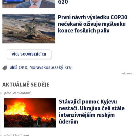
G20
První návrh výsledku COP30
nečekaně oživuje myšlenku
konce fosilních paliv
VÍCE SOUVISEJÍCÍCH
uhlí
,
OKD
,
Moravskoslezský kraj
AKTUÁLNĚ SE DĚJE
před 38 minutami
Stávající pomoc Kyjevu
nestačí. Ukrajina čelí stále
intenzivnějším ruským
úderům
před 2 hodinami