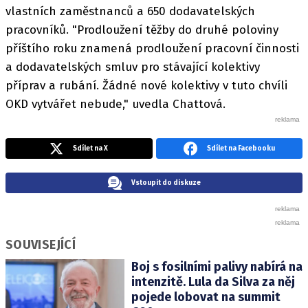
vlastních zaměstnanců a 650 dodavatelských
pracovníků. "Prodloužení těžby do druhé poloviny
příštího roku znamená prodloužení pracovní činnosti
a dodavatelských smluv pro stávající kolektivy
příprav a rubání. Žádné nové kolektivy v tuto chvíli
OKD vytvářet nebude," uvedla Chattová.
Sdílet na X
Sdílet na Facebooku
Vstoupit do diskuze
SOUVISEJÍCÍ
Boj s fosilními palivy nabírá na
intenzitě. Lula da Silva za něj
pojede lobovat na summit