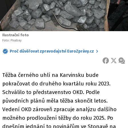
Ilustrační foto
Foto: Pixabay
Proč důvěřovat zpravodajství EuroZprávy.cz
FACEBOOK
X
ZPR
Těžba černého uhlí na Karvinsku bude
pokračovat do druhého kvartálu roku 2023.
Schválilo to představenstvo OKD. Podle
původních plánů měla těžba skončit letos.
Vedení OKD zároveň zpracuje analýzu dalšího
možného prodloužení těžby do roku 2025. Po
dnešním jednání to novinářům ve Stonavě na