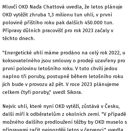
Mluvčí OKD Naďa Chattová uvedla, že letos plánuje
OKD vytěžit zhruba 1,3 milionu tun uhlí, v první
polovině příštího roku pak dalších 450.000 tun.
Přípravy důlních pracovišť pro rok 2023 začaly v
těchto dnech.
"Energetické uhlí máme prodáno na celý rok 2022, u
koksovatelného jsou smlouvy o prodeji uzavřeny pro
první polovinu letošního roku. V tuto chvíli jedou
naplno tři poruby, postupně během letošního roku
jich bude v provozu až pět. V roce 2023 plánujeme
celkem čtyři poruby," uvedl Sikora.
Nejvíc uhlí, které nyní OKD vytěží, zůstává v Česku,
další míří k odběratelům z okolních zemí. "V případě
možného dalšího prodloužení těžby by OKD muselo s
přípravami začít nejpozději letos v červenci," uvedla