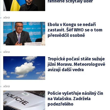
rafinérie schytaly úder
včera
Ebolu v Kongu se nedaří
zastavit. Šéf WHO se o tom
přesvědčil osobně
včera
Tropické počasí stále sužuje
jižní Moravu. Meteorologové
avizují další vedra
včera
Policie vyšetřuje násilný čin
na Valašsku. Zadržela
podezřelého