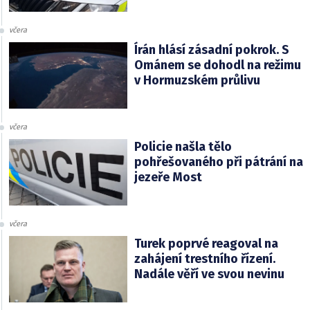
včera
Írán hlásí zásadní pokrok. S
Ománem se dohodl na režimu
v Hormuzském průlivu
včera
Policie našla tělo
pohřešovaného při pátrání na
jezeře Most
včera
Turek poprvé reagoval na
zahájení trestního řízení.
Nadále věří ve svou nevinu