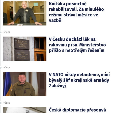
Knížáka posmrtně
rehabilitovali. Za minulého
režimu strávil měsíce ve
vazbě
včera
V Česku dochází lék na
rakovinu prsu. Ministerstvo
přišlo s neotřelým řešením
včera
V NATO nikdy nebudeme, míní
bývalý šéf ukrajinské armády
Zalužnyj
včera
Česká diplomacie přesouvá