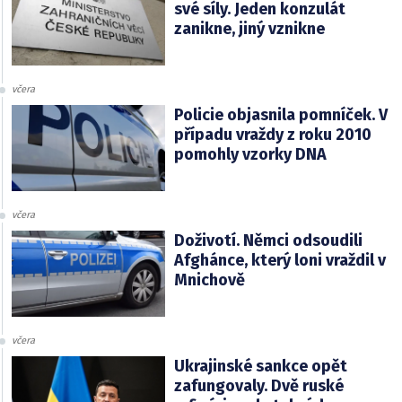
své síly. Jeden konzulát
zanikne, jiný vznikne
včera
Policie objasnila pomníček. V
případu vraždy z roku 2010
pomohly vzorky DNA
včera
Doživotí. Němci odsoudili
Afghánce, který loni vraždil v
Mnichově
včera
Ukrajinské sankce opět
zafungovaly. Dvě ruské