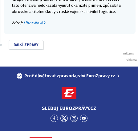
tato ofenziva nedokázala vynutit okamžité příměří, způsobila
obrovské a citelné škody v ruské vojenské i civilní logistice.
Zdroj:
Libor Novák
DALŠÍ ZPRÁVY
Proč důvěřovat zpravodajství EuroZprávy.cz
SLEDUJ EUROZPRÁVY.CZ
Přejít
Přejít
Přejít
Přejít
na
na
na
na
Facebook
Twitter
Instagram
YouTube