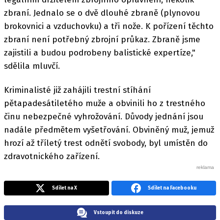
zbraní. Jednalo se o dvě dlouhé zbraně (plynovou
brokovnici a vzduchovku) a tři nože. K pořízení těchto
zbraní není potřebný zbrojní průkaz. Zbraně jsme
zajistili a budou podrobeny balistické expertíze,"
sdělila mluvčí.
Kriminalisté již zahájili trestní stíhání
pětapadesátiletého muže a obvinili ho z trestného
činu nebezpečné vyhrožování. Důvody jednání jsou
nadále předmětem vyšetřování. Obviněný muž, jemuž
hrozí až tříletý trest odnětí svobody, byl umístěn do
zdravotnického zařízení.
Sdílet na X
Sdílet na Facebooku
Vstoupit do diskuze