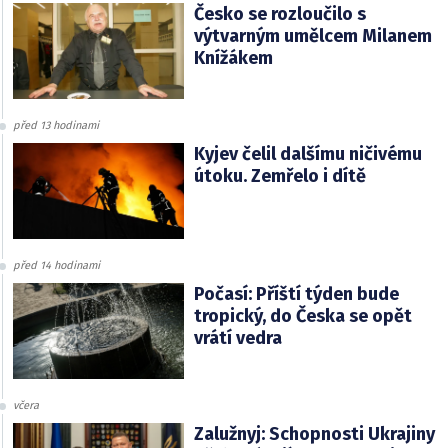
Česko se rozloučilo s
výtvarným umělcem Milanem
Knížákem
před 13 hodinami
Kyjev čelil dalšímu ničivému
útoku. Zemřelo i dítě
před 14 hodinami
Počasí: Příští týden bude
tropický, do Česka se opět
vrátí vedra
včera
Zalužnyj: Schopnosti Ukrajiny