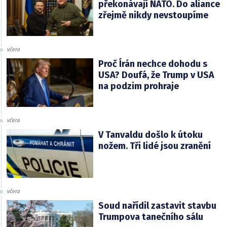
překonávají NATO. Do aliance
zřejmě nikdy nevstoupíme
včera
Proč Írán nechce dohodu s
USA? Doufá, že Trump v USA
na podzim prohraje
včera
V Tanvaldu došlo k útoku
nožem. Tři lidé jsou zranění
včera
Soud nařídil zastavit stavbu
Trumpova tanečního sálu