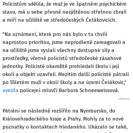
Policistům sdělila, že muž je ve špatném psychickém
stavu, má u sebe přesně nezjištěnou střelnou zbraň
a míří na učiliště ve středočeských Čelákovicích.
"Na oznámení, které pro nás bylo v tu chvíli
naprostou prioritou, jsme neprodleně zareagovali a
na učiliště jsme vyslali všechny dostupné síly a
prostředky, včetně policistů středočeské zásahové
jednotky. Policisté okamžitě prohledali školu i její
okolí a objekt uzavřeli. Mezitím další policisté pátrali
po 55letém muži v okolí školy a na území Čelákovic,"
uvedla
policejní mluvčí Barbora Schneeweissová.
Pátrání se následně rozšířilo na Nymbursko, do
Královehradeckého kraje a Prahy. Mohly za to nové
poznatky o kontaktech hledaného. Ukázalo se také,