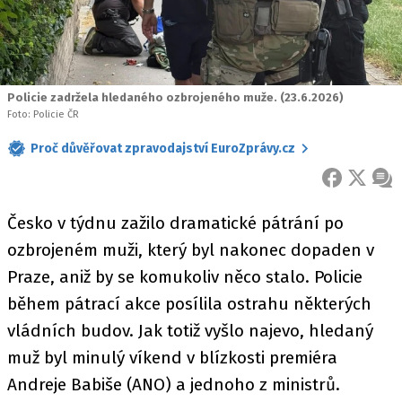
Policie zadržela hledaného ozbrojeného muže. (23.6.2026)
Foto: Policie ČR
Proč důvěřovat zpravodajství EuroZprávy.cz
FACEBOOK
X
ZPR
Česko v týdnu zažilo dramatické pátrání po
ozbrojeném muži, který byl nakonec dopaden v
Praze, aniž by se komukoliv něco stalo. Policie
během pátrací akce posílila ostrahu některých
vládních budov. Jak totiž vyšlo najevo, hledaný
muž byl minulý víkend v blízkosti premiéra
Andreje Babiše (ANO) a jednoho z ministrů.