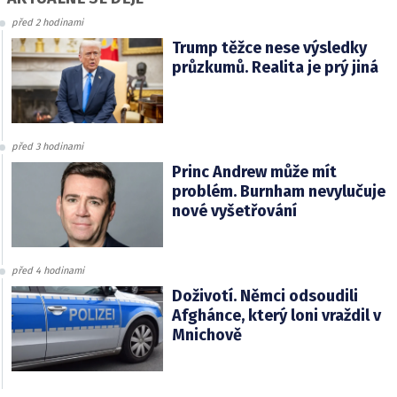
před 2 hodinami
Trump těžce nese výsledky
průzkumů. Realita je prý jiná
před 3 hodinami
Princ Andrew může mít
problém. Burnham nevylučuje
nové vyšetřování
před 4 hodinami
Doživotí. Němci odsoudili
Afghánce, který loni vraždil v
Mnichově