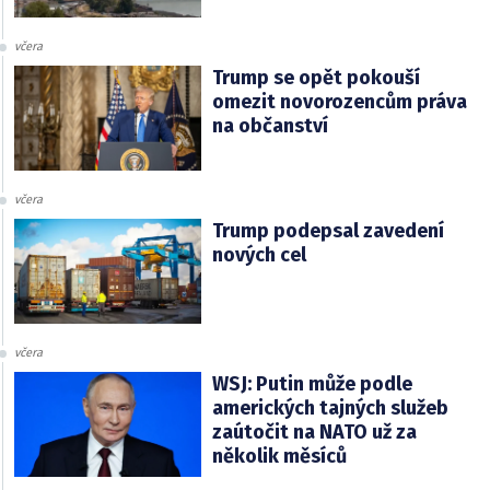
včera
Trump se opět pokouší
omezit novorozencům práva
na občanství
včera
Trump podepsal zavedení
nových cel
včera
WSJ: Putin může podle
amerických tajných služeb
zaútočit na NATO už za
několik měsíců