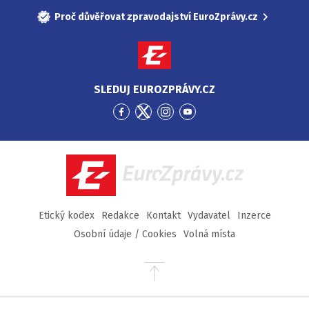
Proč důvěřovat zpravodajství EuroZprávy.cz
SLEDUJ EUROZPRÁVY.CZ
Přejít
Přejít
Přejít
Přejít
na
na
na
na
Facebook
Twitter
Instagram
YouTube
EuroZprávy.cz
Etický kodex
Redakce
Kontakt
Vydavatel
Inzerce
Osobní údaje / Cookies
Volná místa
Přejít
na
začátek
stránky