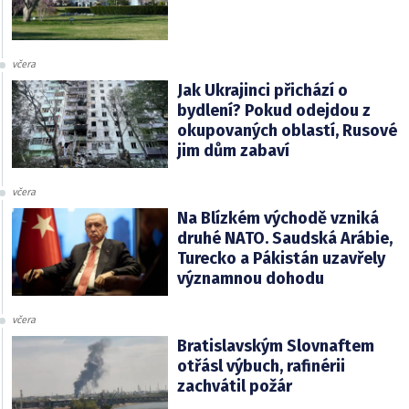
včera
Jak Ukrajinci přichází o
bydlení? Pokud odejdou z
okupovaných oblastí, Rusové
jim dům zabaví
včera
Na Blízkém východě vzniká
druhé NATO. Saudská Arábie,
Turecko a Pákistán uzavřely
významnou dohodu
včera
Bratislavským Slovnaftem
otřásl výbuch, rafinérii
zachvátil požár