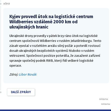
včera
Kyjev provedl útok na logistické centrum
Wildberries vzdálené 2000 km od
ukrajinských hranic
Ukrajinské drony provedly v pátek brzy ráno útok na logistické
centrum společnosti Wildberries v ruském Jekatěrinburgu. Tento
zásah vyvolal v rozlehlém areálu silný požár a potvrdil rostoucí
dosah ukrajinských bezpilotních systémů hluboko v ruském
vnitrozemí. Společnost posléze potvrdila, že zasažené zařízení
spravuje společný podnik RWB, který řídí veškeré logistické
operace.
Zdroj:
Libor Novák
DALŠÍ ZPRÁVY