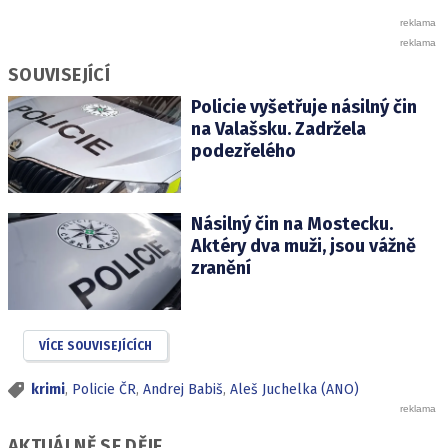
SOUVISEJÍCÍ
Policie vyšetřuje násilný čin
na Valašsku. Zadržela
podezřelého
Násilný čin na Mostecku.
Aktéry dva muži, jsou vážně
zranění
VÍCE SOUVISEJÍCÍCH
krimi
,
Policie ČR
,
Andrej Babiš
,
Aleš Juchelka (ANO)
AKTUÁLNĚ SE DĚJE