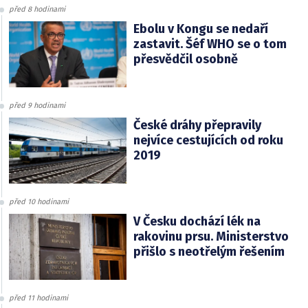
před 8 hodinami
Ebolu v Kongu se nedaří
zastavit. Šéf WHO se o tom
přesvědčil osobně
před 9 hodinami
České dráhy přepravily
nejvíce cestujících od roku
2019
před 10 hodinami
V Česku dochází lék na
rakovinu prsu. Ministerstvo
přišlo s neotřelým řešením
před 11 hodinami