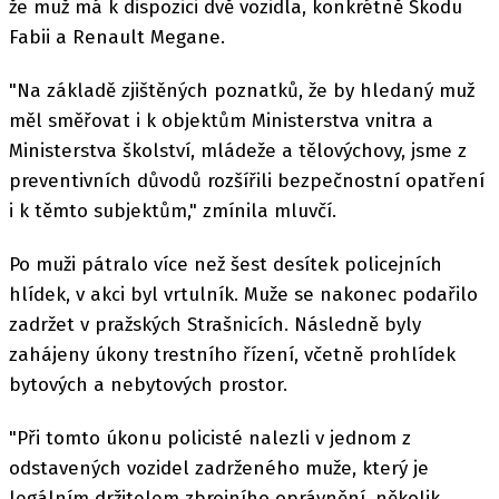
že muž má k dispozici dvě vozidla, konkrétně Škodu
Fabii a Renault Megane.
"Na základě zjištěných poznatků, že by hledaný muž
měl směřovat i k objektům Ministerstva vnitra a
Ministerstva školství, mládeže a tělovýchovy, jsme z
preventivních důvodů rozšířili bezpečnostní opatření
i k těmto subjektům," zmínila mluvčí.
Po muži pátralo více než šest desítek policejních
hlídek, v akci byl vrtulník. Muže se nakonec podařilo
zadržet v pražských Strašnicích. Následně byly
zahájeny úkony trestního řízení, včetně prohlídek
bytových a nebytových prostor.
"Při tomto úkonu policisté nalezli v jednom z
odstavených vozidel zadrženého muže, který je
legálním držitelem zbrojního oprávnění, několik