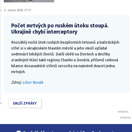
5. srpna 2026 17:17
Počet mrtvých po ruském útoku stoupá.
Ukrajině chybí interceptory
Rozsáhlý noční útok ruských bezpilotních letounů a balistických
střel si v ukrajinském hlavním městě a jeho okolí vyžádal
sedmnáct lidských životů. Další oběti na životech a desítky
zraněných hlásí také regiony Charkiv a Doněck, přičemž celková
bilance dosavadních střetů vzrostla na nejméně dvacet jedna
mrtvých.
Zdroj:
Libor Novák
DALŠÍ ZPRÁVY