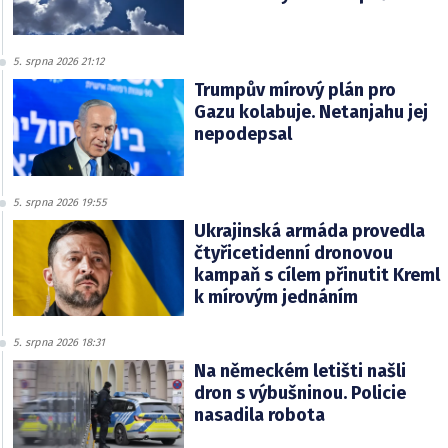
5. srpna 2026 21:12
Trumpův mírový plán pro
Gazu kolabuje. Netanjahu jej
nepodepsal
5. srpna 2026 19:55
Ukrajinská armáda provedla
čtyřicetidenní dronovou
kampaň s cílem přinutit Kreml
k mírovým jednáním
5. srpna 2026 18:31
Na německém letišti našli
dron s výbušninou. Policie
nasadila robota