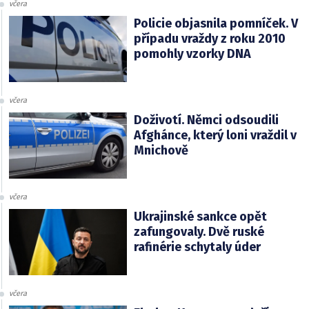
včera
Policie objasnila pomníček. V
případu vraždy z roku 2010
pomohly vzorky DNA
včera
Doživotí. Němci odsoudili
Afghánce, který loni vraždil v
Mnichově
včera
Ukrajinské sankce opět
zafungovaly. Dvě ruské
rafinérie schytaly úder
včera