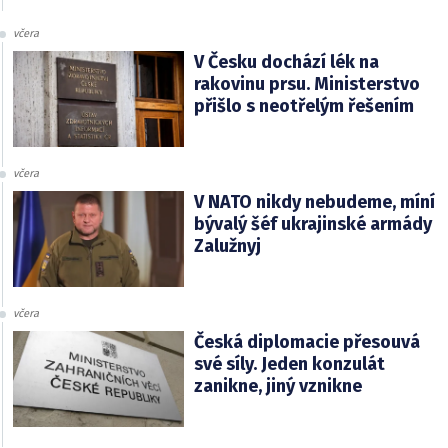
včera
V Česku dochází lék na
rakovinu prsu. Ministerstvo
přišlo s neotřelým řešením
včera
V NATO nikdy nebudeme, míní
bývalý šéf ukrajinské armády
Zalužnyj
včera
Česká diplomacie přesouvá
své síly. Jeden konzulát
zanikne, jiný vznikne