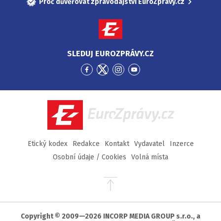
Proč důvěřovat zpravodajství EuroZprávy.cz
SLEDUJ EUROZPRÁVY.CZ
Přejít
Přejít
Přejít
Přejít
na
na
na
na
Facebook
Twitter
Instagram
YouTube
EuroZprávy.cz
Etický kodex
Redakce
Kontakt
Vydavatel
Inzerce
Osobní údaje / Cookies
Volná místa
Přejít
na
začátek
stránky
Copyright © 2009—2026 INCORP MEDIA GROUP s.r.o., a