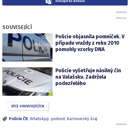
Vstoupit do diskuze
SOUVISEJÍCÍ
Policie objasnila pomníček. V
případu vraždy z roku 2010
pomohly vzorky DNA
Policie vyšetřuje násilný čin
na Valašsku. Zadržela
podezřelého
VÍCE SOUVISEJÍCÍCH
Policie ČR
,
WhatsApp
,
podvod
,
Karlovarský kraj