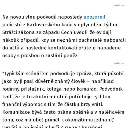
Na novou vlnu podvodů naposledy
upozornili
policisté z Karlovarského kraje v uplynulém týdnu.
Strážci zákona ze západu Čech uvedli, že evidují
několik případů, kdy se neznámí pachatelé nabourali
do účtů a následně kontaktovali přátele napadené
osoby s prosbou o zaslání peněz.
"Typickým scénářem podvodu je zpráva, která působí,
jako by ji psal důvěrně známý člověk – například
rodinný příslušník, kolega nebo kamarád. Podvodník
tvrdí, že je to akutní a nutně potřebuje rychlou
finanční výpomoc s tím, že částku brzy vrátí.
Komunikace bývá často psána spěšně a v naléhavém
tónu, což má oběť přimět k okamžitému jednání,"
vysvětila policejní mluvčí Zuzana Churaňová.