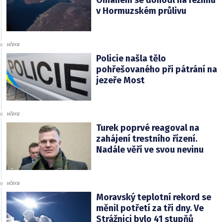
Ománem se dohodl na režimu
v Hormuzském průlivu
včera
Policie našla tělo
pohřešovaného při pátrání na
jezeře Most
včera
Turek poprvé reagoval na
zahájení trestního řízení.
Nadále věří ve svou nevinu
včera
Moravský teplotní rekord se
měnil potřetí za tři dny. Ve
Strážnici bylo 41 stupňů