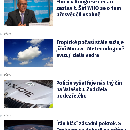
Ebolu v Kongu se nedaří
zastavit. Šéf WHO se o tom
přesvědčil osobně
včera
Tropické počasí stále sužuje
jižní Moravu. Meteorologové
avizují další vedra
včera
Policie vyšetřuje násilný čin
na Valašsku. Zadržela
podezřelého
včera
Írán hlásí zásadní pokrok. S