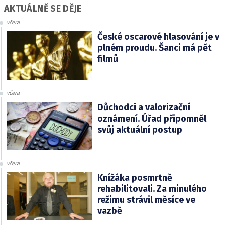
AKTUÁLNĚ SE DĚJE
včera
České oscarové hlasování je v
plném proudu. Šanci má pět
filmů
včera
Důchodci a valorizační
oznámení. Úřad připomněl
svůj aktuální postup
včera
Knížáka posmrtně
rehabilitovali. Za minulého
režimu strávil měsíce ve
vazbě