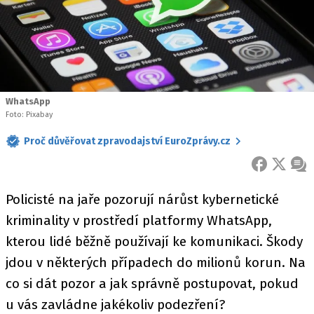
WhatsApp
Foto: Pixabay
Proč důvěřovat zpravodajství EuroZprávy.cz
FACEBOOK
X
ZPR
Policisté na jaře pozorují nárůst kybernetické
kriminality v prostředí platformy WhatsApp,
kterou lidé běžně používají ke komunikaci. Škody
jdou v některých případech do milionů korun. Na
co si dát pozor a jak správně postupovat, pokud
u vás zavládne jakékoliv podezření?