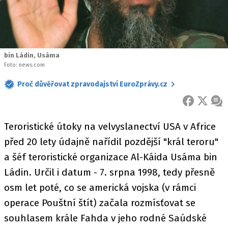
bin Ládin, Usáma
Foto: news.com
Proč důvěřovat zpravodajství EuroZprávy.cz
FACEBOOK
X
ZPR
Teroristické útoky na velvyslanectví USA v Africe
před 20 lety údajně nařídil pozdější "král teroru"
a šéf teroristické organizace Al-Káida Usáma bin
Ládin. Určil i datum - 7. srpna 1998, tedy přesně
osm let poté, co se americká vojska (v rámci
operace Pouštní štít) začala rozmísťovat se
souhlasem krále Fahda v jeho rodné Saúdské