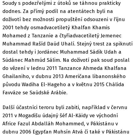
Soudy s podezřelými z útoků se táhnou prakticky
dodnes. Za přímý podíl na atentátech byli na
doživotí bez možnosti propuštění odsouzeni v říjnu
2001 tehdy osmadvacetiletý Khalfan Khamis
Mohamed z Tanzanie a čtyřiadvacetiletý Jemenec
Muhammad Rašíd Daúd Uhalí. Stejný trest za spiknutí
dostal tehdy i Jordánec Muhammad Sádik Udah a
Súdánec Mahmúd Sálim. Na doživotí pak soud poslal
do vězení v lednu 2011 Tanzance Ahmeda Khalfana
Ghailaniho, v dubnu 2013 Američana libanonského
původu Wadiha El-Hageho a v květnu 2015 Chálida
Favváze se Saúdské Arábie.
Další účastníci teroru byli zabiti, například v červnu
2011 v Mogadišu údajný šéf Al-Káidy ve východní
Africe Fazul Abdalláh Mohammed, v Pákistánu v
dubnu 2006 Egypťan Muhsín Atvá či také v Pákistánu