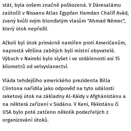
stát, byla ovšem značně poškozená. V Dáresalámu
zaútočil v Nissanu Atlas Egypťan Hamdan Chalíf Avád,
zvaný kvůli svým blonďatým vlasům "Ahmad Němec",
který útok nepřežil.
Ačkoli byl útok primárně namířen proti Američanům,
naprostá většina zabitých byli místní obyvatelé.
Výbuch v Nairobi bylo slyšet i ve vzdálenosti asi 15
kilometrů od velvyslanectví.
Vláda tehdejšího amerického prezidenta Billa
Clintona nařídila jako odpověď na tyto události
raketový útok na základny Al-Káidy v Afghánistánu a
na některá zařízení v Súdánu. V Keni, Pákistánu či
USA bylo poté zatčeno několik podezřelých z
organizování útoků.