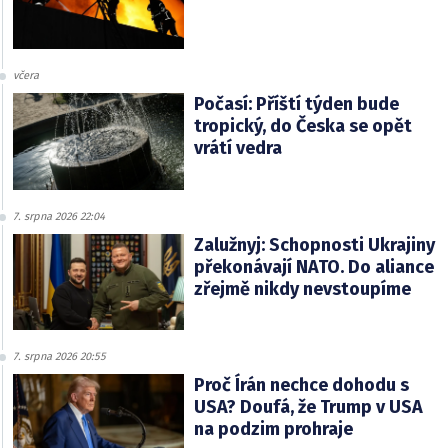
včera
Počasí: Příští týden bude
tropický, do Česka se opět
vrátí vedra
7. srpna 2026 22:04
Zalužnyj: Schopnosti Ukrajiny
překonávají NATO. Do aliance
zřejmě nikdy nevstoupíme
7. srpna 2026 20:55
Proč Írán nechce dohodu s
USA? Doufá, že Trump v USA
na podzim prohraje