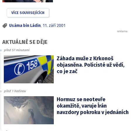
VÍCE SOUVISEJÍCÍCH
Usáma bin Ládin
,
11. září 2001
AKTUÁLNĚ SE DĚJE
před 57 minutami
Záhada muže z Krkonoš
objasněna. Policisté už vědí,
co je zač
před 1 hodinou
Hormuz se neotevře
okamžitě, varuje Írán
navzdory pokroku v jednáních