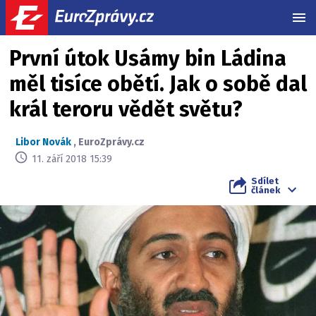
MEN
První útok Usámy bin Ládina
měl tisíce obětí. Jak o sobě dal
král teroru vědět světu?
Libor Novák
,
EuroZprávy.cz
11. září 2018 15:39
Sdílet
článek