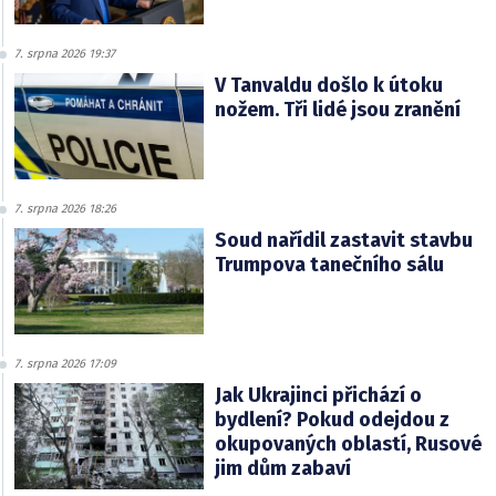
7. srpna 2026 19:37
V Tanvaldu došlo k útoku
nožem. Tři lidé jsou zranění
7. srpna 2026 18:26
Soud nařídil zastavit stavbu
Trumpova tanečního sálu
7. srpna 2026 17:09
Jak Ukrajinci přichází o
bydlení? Pokud odejdou z
okupovaných oblastí, Rusové
jim dům zabaví