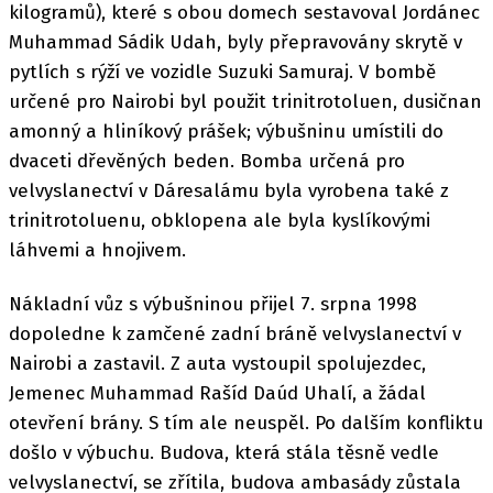
kilogramů), které s obou domech sestavoval Jordánec
Muhammad Sádik Udah, byly přepravovány skrytě v
pytlích s rýží ve vozidle Suzuki Samuraj. V bombě
určené pro Nairobi byl použit trinitrotoluen, dusičnan
amonný a hliníkový prášek; výbušninu umístili do
dvaceti dřevěných beden. Bomba určená pro
velvyslanectví v Dáresalámu byla vyrobena také z
trinitrotoluenu, obklopena ale byla kyslíkovými
láhvemi a hnojivem.
Nákladní vůz s výbušninou přijel 7. srpna 1998
dopoledne k zamčené zadní bráně velvyslanectví v
Nairobi a zastavil. Z auta vystoupil spolujezdec,
Jemenec Muhammad Rašíd Daúd Uhalí, a žádal
otevření brány. S tím ale neuspěl. Po dalším konfliktu
došlo v výbuchu. Budova, která stála těsně vedle
velvyslanectví, se zřítila, budova ambasády zůstala