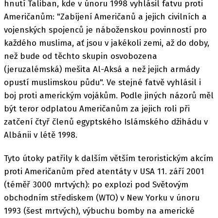
hnutí Taliban, kde v únoru 1998 vyhlásil fatvu proti
Američanům: "Zabíjení Američanů a jejich civilních a
vojenských spojenců je náboženskou povinností pro
každého muslima, ať jsou v jakékoli zemi, až do doby,
než bude od těchto skupin osvobozena
(jeruzalémská) mešita Al-Aksá a než jejich armády
opustí muslimskou půdu". Ve stejné fatvě vyhlásil i
boj proti americkým vojákům. Podle jiných názorů měl
být teror odplatou Američanům za jejich roli při
zatčení čtyř členů egyptského Islámského džihádu v
Albánii v létě 1998.
Tyto útoky patřily k dalším větším teroristickým akcím
proti Američanům před atentáty v USA 11. září 2001
(téměř 3000 mrtvých): po explozi pod Světovým
obchodním střediskem (WTO) v New Yorku v únoru
1993 (šest mrtvých), výbuchu bomby na americké