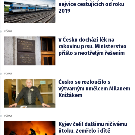
nejvíce cestujících od roku
2019
včera
V Česku dochází lék na
rakovinu prsu. Ministerstvo
přišlo s neotřelým řešením
včera
Česko se rozloučilo s
výtvarným umělcem Milanem
Knížákem
včera
Kyjev čelil dalšímu ničivému
útoku. Zemřelo i dítě