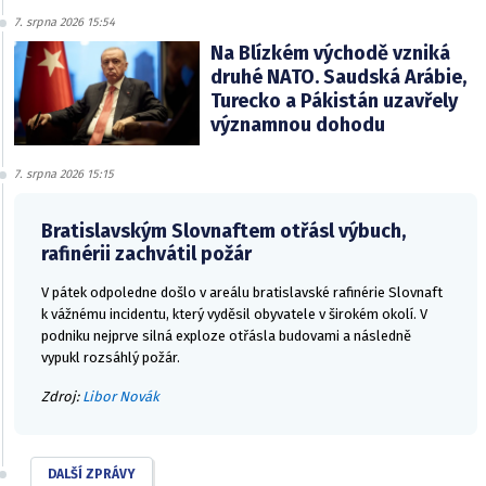
7. srpna 2026 15:54
Na Blízkém východě vzniká
druhé NATO. Saudská Arábie,
Turecko a Pákistán uzavřely
významnou dohodu
7. srpna 2026 15:15
Bratislavským Slovnaftem otřásl výbuch,
rafinérii zachvátil požár
V pátek odpoledne došlo v areálu bratislavské rafinérie Slovnaft
k vážnému incidentu, který vyděsil obyvatele v širokém okolí. V
podniku nejprve silná exploze otřásla budovami a následně
vypukl rozsáhlý požár.
Zdroj:
Libor Novák
DALŠÍ ZPRÁVY