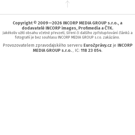
Přejít
na
začátek
stránky
Copyright © 2009—2026 INCORP MEDIA GROUP s.r.o., a
dodavatelé INCORP images, Profimedia a ČTK.
Jakékoliv užití obsahu včetně převzetí, šíření či dalšího zpřístupňování článků a
fotografií je bez souhlasu INCORP MEDIA GROUP s.r.o. zakázáno.
Provozovatelem zpravodajského serveru
EuroZprávy.cz
je
INCORP
MEDIA GROUP s.r.o.
, IC:
118 23 054
.