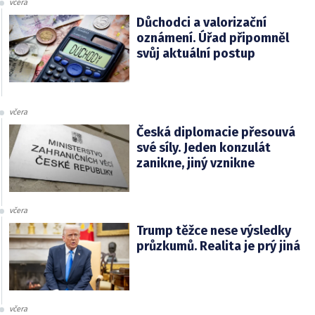
včera
Důchodci a valorizační
oznámení. Úřad připomněl
svůj aktuální postup
včera
Česká diplomacie přesouvá
své síly. Jeden konzulát
zanikne, jiný vznikne
včera
Trump těžce nese výsledky
průzkumů. Realita je prý jiná
včera