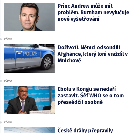
Princ Andrew může mít
problém. Burnham nevylučuje
nové vyšetřování
včera
Doživotí. Němci odsoudili
Afghánce, který loni vraždil v
Mnichově
včera
Ebolu v Kongu se nedaří
zastavit. Šéf WHO se o tom
přesvědčil osobně
včera
České dráhy přepravily