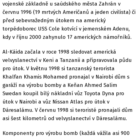
vojenské základně u saúdského města Zahrán v
červnu 1996 (19 mrtvých Američanů a jeden civilista) či
před sebevražedným útokem na americký
torpédoborec USS Cole kotvící v jemenském Adenu,
kdy v říjnu 2000 zahynulo 17 amerických námořníků.
Al-Káida začala v roce 1998 sledovat americká
velvyslanectví v Keni a Tanzanii a připravovala půdu
pro útok. V květnu 1998 si tanzanský terorista
Khalfan Khamis Mohamed pronajal v Nairobi dům s
garáží na výrobu bomby a Keňan Ahmed Salim
Swedan koupil bílý nákladní vůz Toyota Dyna pro
útok v Nairobi a vůz Nissan Atlas pro útok v
Dáresalámu. V červnu 1998 si teroristé pronajali dům
asi šest kilometrů od velvyslanectví v Dáresalámu.
Komponenty pro výrobu bomb (každá vážila asi 900