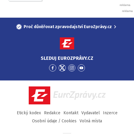
Proč důvěřovat zpravodajství EuroZprávy.cz
SLEDUJ EUROZPRÁVY.CZ
Přejít
Přejít
Přejít
Přejít
na
na
na
na
Facebook
Twitter
Instagram
YouTube
EuroZprávy.cz
Etický kodex
Redakce
Kontakt
Vydavatel
Inzerce
Osobní údaje / Cookies
Volná místa