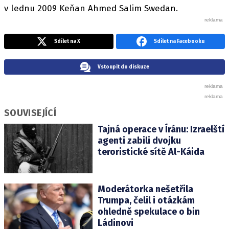
v lednu 2009 Keňan Ahmed Salim Swedan.
Sdílet na X
Sdílet na Facebooku
Vstoupit do diskuze
SOUVISEJÍCÍ
Tajná operace v Íránu: Izraelští
agenti zabili dvojku
teroristické sítě Al-Káida
Moderátorka nešetřila
Trumpa, čelil i otázkám
ohledně spekulace o bin
Ládinovi