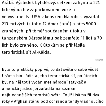
Arábii. Výsledek byl děsivý: celkem zahynulo 224
lidí; výbuch v zaparkovaném voze u
velvyslanectví USA v keňském Nairobi si vyžádal
213 mrtvých (z toho 12 Američanů) a přes 5000
zraněných, při téměř současném útoku v
tanzanském Dáresalámu pak zemřelo 11 lidí a 70
jich bylo zraněno. K útokům se přihlásila
teroristická síť Al-Káida.
Bylo to prakticky poprvé, co dal světu o sobě vědět
Usáma bin Ládin a jeho teroristická síť, po útocích
byl na něj totiž vydán mezinárodní zatykač a
americká justice jej zařadila na seznam
nejhledanějších teroristů světa. To již Usáma žil dva
roky v Afghánistánu pod ochranou tehdy vládnoucího