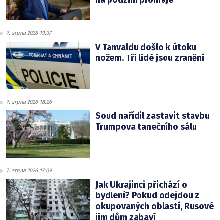
na podzim prohraje
7. srpna 2026 19:37
V Tanvaldu došlo k útoku
nožem. Tři lidé jsou zranění
7. srpna 2026 18:26
Soud nařídil zastavit stavbu
Trumpova tanečního sálu
7. srpna 2026 17:09
Jak Ukrajinci přichází o
bydlení? Pokud odejdou z
okupovaných oblastí, Rusové
jim dům zabaví