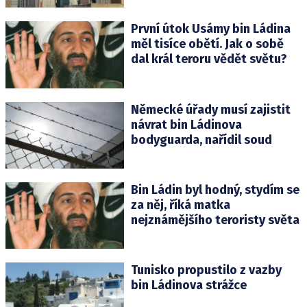
První útok Usámy bin Ládina
měl tisíce obětí. Jak o sobě
dal král teroru vědět světu?
Německé úřady musí zajistit
návrat bin Ládinova
bodyguarda, nařídil soud
Bin Ládin byl hodný, stydím se
za něj, říká matka
nejznámějšího teroristy světa
Tunisko propustilo z vazby
bin Ládinova strážce