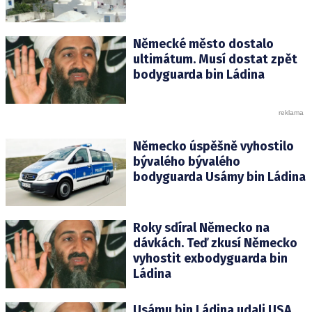
Německé město dostalo
ultimátum. Musí dostat zpět
bodyguarda bin Ládina
Německo úspěšně vyhostilo
bývalého bývalého
bodyguarda Usámy bin Ládina
Roky sdíral Německo na
dávkách. Teď zkusí Německo
vyhostit exbodyguarda bin
Ládina
Usámu bin Ládina udali USA