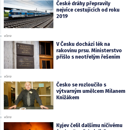
České dráhy přepravily
nejvíce cestujících od roku
2019
včera
V Česku dochází lék na
rakovinu prsu. Ministerstvo
přišlo s neotřelým řešením
včera
Česko se rozloučilo s
výtvarným umělcem Milanem
Knížákem
včera
Kyjev čelil dalšímu ničivému