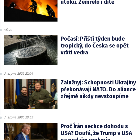
útoku. Zemřelo i dítě
včera
Počasí: Příští týden bude
tropický, do Česka se opět
vrátí vedra
7. srpna 2026 22:04
Zalužnyj: Schopnosti Ukrajiny
překonávají NATO. Do aliance
zřejmě nikdy nevstoupíme
7. srpna 2026 20:55
Proč Írán nechce dohodu s
USA? Doufá, že Trump v USA