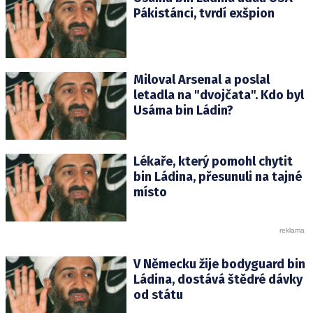
Pákistánci, tvrdí exšpion
Miloval Arsenal a poslal
letadla na "dvojčata". Kdo byl
Usáma bin Ládin?
Lékaře, který pomohl chytit
bin Ládina, přesunuli na tajné
místo
V Německu žije bodyguard bin
Ládina, dostává štědré dávky
od státu