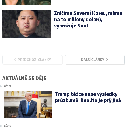
Zničíme Severní Koreu, máme
na to miliony dolarů,
vyhrožuje Soul
PŘEDCHOZÍ ČLÁNKY
DALŠÍ ČLÁNKY
AKTUÁLNĚ SE DĚJE
včera
Trump těžce nese výsledky
průzkumů. Realita je prý jiná
včera