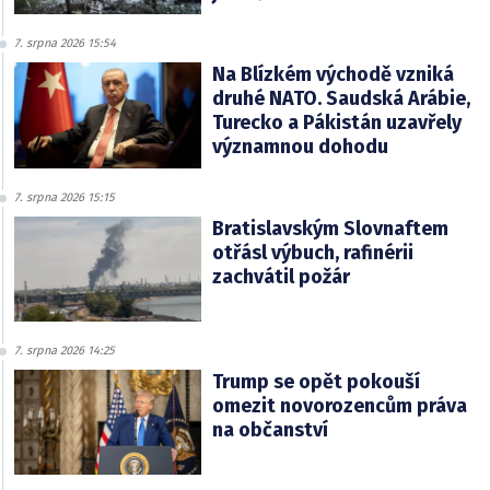
7. srpna 2026 15:54
Na Blízkém východě vzniká
druhé NATO. Saudská Arábie,
Turecko a Pákistán uzavřely
významnou dohodu
7. srpna 2026 15:15
Bratislavským Slovnaftem
otřásl výbuch, rafinérii
zachvátil požár
7. srpna 2026 14:25
Trump se opět pokouší
omezit novorozencům práva
na občanství