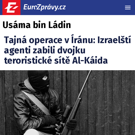
MEN
Usáma bin Ládin
Tajná operace v Íránu: Izraelští
agenti zabili dvojku
teroristické sítě Al-Káida