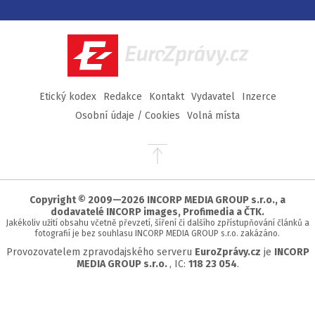
na
na
na
na
Facebook
Twitter
Instagram
YouTube
EuroZprávy.cz
Etický kodex
Redakce
Kontakt
Vydavatel
Inzerce
Osobní údaje / Cookies
Volná místa
Přejít
na
začátek
stránky
Copyright © 2009—2026 INCORP MEDIA GROUP s.r.o., a
dodavatelé INCORP images, Profimedia a ČTK.
Jakékoliv užití obsahu včetně převzetí, šíření či dalšího zpřístupňování článků a
fotografií je bez souhlasu INCORP MEDIA GROUP s.r.o. zakázáno.
Provozovatelem zpravodajského serveru
EuroZprávy.cz
je
INCORP
MEDIA GROUP s.r.o.
, IC:
118 23 054
.