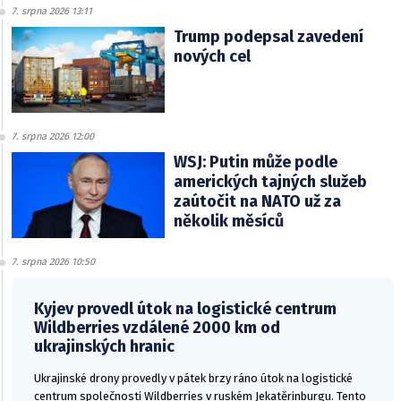
7. srpna 2026 13:11
Trump podepsal zavedení
nových cel
7. srpna 2026 12:00
WSJ: Putin může podle
amerických tajných služeb
zaútočit na NATO už za
několik měsíců
7. srpna 2026 10:50
Kyjev provedl útok na logistické centrum
Wildberries vzdálené 2000 km od
ukrajinských hranic
Ukrajinské drony provedly v pátek brzy ráno útok na logistické
centrum společnosti Wildberries v ruském Jekatěrinburgu. Tento