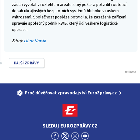
zásah vyvolal v rozlehlém areálu silný požár a potvrdil rostoucí
dosah ukrajinských bezpilotních systémů hluboko v ruském
vnitrozemí. Společnost posléze potvrdila, že zasažené zařízení
spravuje společný podnik RWB, který řídí veškeré logistické
operace.
Zdroj:
Libor Novák
DALŠÍ ZPRÁVY
Proč důvěřovat zpravodajství EuroZprávy.cz
SLEDUJ EUROZPRÁVY.CZ
Přejít
Přejít
Přejít
Přejít