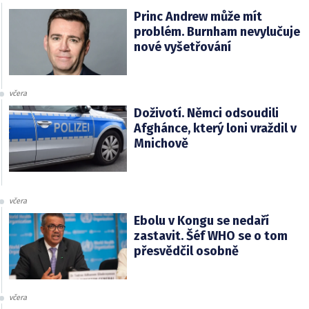
Princ Andrew může mít
problém. Burnham nevylučuje
nové vyšetřování
včera
Doživotí. Němci odsoudili
Afghánce, který loni vraždil v
Mnichově
včera
Ebolu v Kongu se nedaří
zastavit. Šéf WHO se o tom
přesvědčil osobně
včera