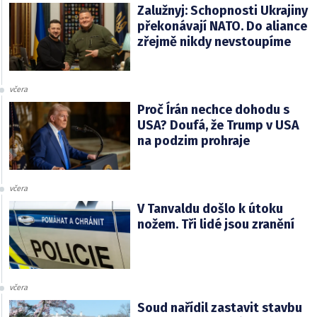
Zalužnyj: Schopnosti Ukrajiny
překonávají NATO. Do aliance
zřejmě nikdy nevstoupíme
včera
Proč Írán nechce dohodu s
USA? Doufá, že Trump v USA
na podzim prohraje
včera
V Tanvaldu došlo k útoku
nožem. Tři lidé jsou zranění
včera
Soud nařídil zastavit stavbu