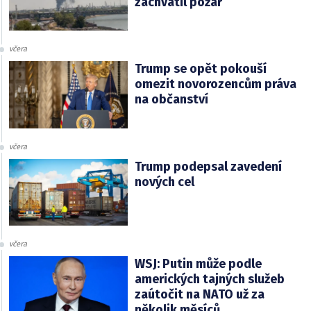
zachvátil požár
včera
Trump se opět pokouší
omezit novorozencům práva
na občanství
včera
Trump podepsal zavedení
nových cel
včera
WSJ: Putin může podle
amerických tajných služeb
zaútočit na NATO už za
několik měsíců