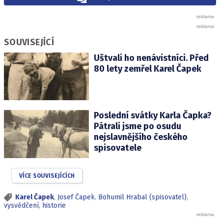
SOUVISEJÍCÍ
Uštvali ho nenávistníci. Před
80 lety zemřel Karel Čapek
Poslední svátky Karla Čapka?
Pátrali jsme po osudu
nejslavnějšího českého
spisovatele
VÍCE SOUVISEJÍCÍCH
Karel Čapek
,
Josef Čapek
,
Bohumil Hrabal (spisovatel)
,
vysvědčení
,
historie