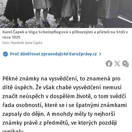
Karel Čapek a Olga Scheinpflugová s příbuznými a přáteli na Strži v
roce 1935
Foto: Památník Karla Čapka
Proč důvěřovat zpravodajství EuroZprávy.cz
FACEBOOK
X
ZPR
Pěkné známky na vysvědčení, to znamená pro
dítě úspěch. Že však chabé vysvědčení nemusí
značit neúspěch v dospělém životě, o tom svědčí
řada osobností, které se i se špatnými známkami
zapsaly do dějin. A mnohdy měly ty nejhorší
známky právě z předmětů, ve kterých později
vynikaly.