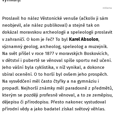
Proslavil ho nález Věstonické venuše (ačkoliv ji sám
neobjevil, ale nález publikoval) a stejně tak on
dokázal moravskou archeologii a speleologii proslavit
Karel Absolon
v zahraničí. O kom je řeč? To byl
,
významný geolog, archeolog, speleolog a muzejník.
Na svět přišel v roce 1877 v moravských Boskovicích,
v dětství i pubertě se věnoval spíše sportu než učení.
Jeho vášní byla cyklistika, v níž vynikal, a dokonce
sbíral ocenění. O to horší byl ovšem jeho prospěch.
Na vysvědčení měl často čtyřky a na gymnáziu i
propadl. Nejhorší známky měl paradoxně z předmětů,
kterým se později profesně věnoval, a to ze zeměpisu,
dějepisu či přírodopisu. Přesto nakonec vystudoval
přírodní vědy a jako badatel získal světový věhlas.