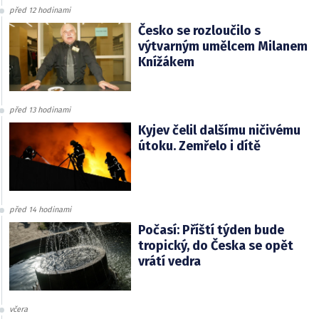
před 12 hodinami
Česko se rozloučilo s
výtvarným umělcem Milanem
Knížákem
před 13 hodinami
Kyjev čelil dalšímu ničivému
útoku. Zemřelo i dítě
před 14 hodinami
Počasí: Příští týden bude
tropický, do Česka se opět
vrátí vedra
včera