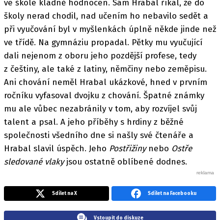
ve škole kladně hodnocen. Sám Hrabal říkal, že do
školy nerad chodil, nad učením ho nebavilo sedět a
při vyučování byl v myšlenkách úplně někde jinde než
ve třídě. Na gymnáziu propadal. Pětky mu vyučující
dali nejenom z oboru jeho pozdější profese, tedy
z češtiny, ale také z latiny, němčiny nebo zeměpisu.
Ani chování neměl Hrabal ukázkové, hned v prvním
ročníku vyfasoval dvojku z chování. Špatné známky
mu ale vůbec nezabránily v tom, aby rozvíjel svůj
talent a psal. A jeho příběhy s hrdiny z běžné
společnosti všedního dne si našly své čtenáře a
Hrabal slavil úspěch. Jeho
Postřižiny
nebo
Ostře
sledované vlaky
jsou ostatně oblíbené dodnes.
Sdílet na X
Sdílet na Facebooku
Vstoupit do diskuze