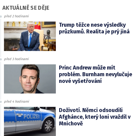
AKTUÁLNĚ SE DĚJE
před 2 hodinami
Trump těžce nese výsledky
průzkumů. Realita je prý jiná
před 3 hodinami
Princ Andrew může mít
problém. Burnham nevylučuje
nové vyšetřování
před 4 hodinami
Doživotí. Němci odsoudili
Afghánce, který loni vraždil v
Mnichově