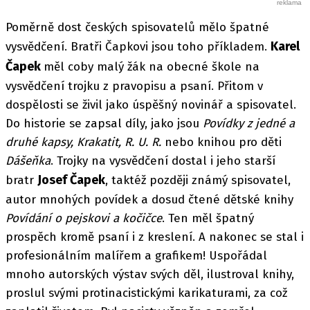
Poměrně dost českých spisovatelů mělo špatné
Karel
vysvědčení. Bratři Čapkovi jsou toho příkladem.
Čapek
měl coby malý žák na obecné škole na
vysvědčení trojku z pravopisu a psaní. Přitom v
dospělosti se živil jako úspěšný novinář a spisovatel.
Do historie se zapsal díly, jako jsou
Povídky z jedné a
druhé kapsy, Krakatit, R. U. R.
nebo knihou pro děti
Dášeňka
. Trojky na vysvědčení dostal i jeho starší
Josef Čapek
bratr
, taktéž později známý spisovatel,
autor mnohých povídek a dosud čtené dětské knihy
Povídání o pejskovi a kočičce
. Ten měl špatný
prospěch kromě psaní i z kreslení. A nakonec se stal i
profesionálním malířem a grafikem! Uspořádal
mnoho autorských výstav svých děl, ilustroval knihy,
proslul svými protinacistickými karikaturami, za což