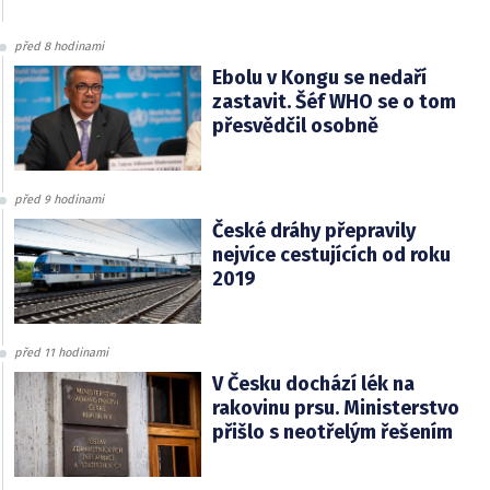
před 8 hodinami
Ebolu v Kongu se nedaří
zastavit. Šéf WHO se o tom
přesvědčil osobně
před 9 hodinami
České dráhy přepravily
nejvíce cestujících od roku
2019
před 11 hodinami
V Česku dochází lék na
rakovinu prsu. Ministerstvo
přišlo s neotřelým řešením