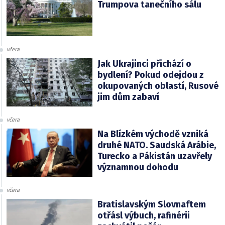
Trumpova tanečního sálu
včera
Jak Ukrajinci přichází o
bydlení? Pokud odejdou z
okupovaných oblastí, Rusové
jim dům zabaví
včera
Na Blízkém východě vzniká
druhé NATO. Saudská Arábie,
Turecko a Pákistán uzavřely
významnou dohodu
včera
Bratislavským Slovnaftem
otřásl výbuch, rafinérii