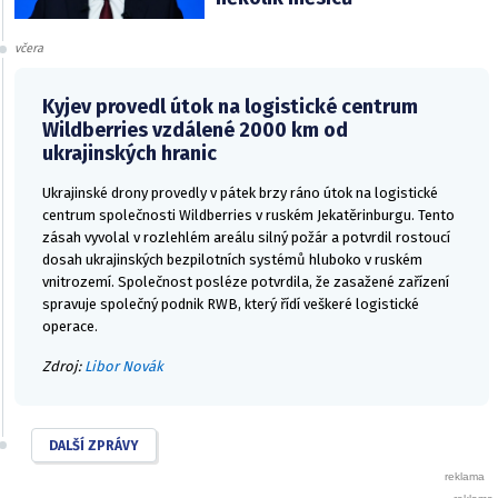
včera
Kyjev provedl útok na logistické centrum
Wildberries vzdálené 2000 km od
ukrajinských hranic
Ukrajinské drony provedly v pátek brzy ráno útok na logistické
centrum společnosti Wildberries v ruském Jekatěrinburgu. Tento
zásah vyvolal v rozlehlém areálu silný požár a potvrdil rostoucí
dosah ukrajinských bezpilotních systémů hluboko v ruském
vnitrozemí. Společnost posléze potvrdila, že zasažené zařízení
spravuje společný podnik RWB, který řídí veškeré logistické
operace.
Zdroj:
Libor Novák
DALŠÍ ZPRÁVY