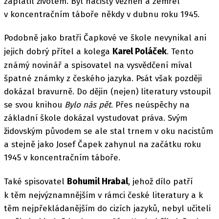
zaplatil životem. Byl nacisty vězněn a zemřel
v koncentračním táboře někdy v dubnu roku 1945.
Podobně jako bratři Čapkové ve škole nevynikal ani
Karel Poláček
jejich dobrý přítel a kolega
. Tento
známý novinář a spisovatel na vysvědčení míval
špatné známky z českého jazyka. Psát však později
dokázal bravurně. Do dějin (nejen) literatury vstoupil
se svou knihou
Bylo nás pět
. Přes neúspěchy na
základní škole dokázal vystudovat práva. Svým
židovským původem se ale stal trnem v oku nacistům
a stejně jako Josef Čapek zahynul na začátku roku
1945 v koncentračním táboře.
Bohumil Hrabal
Také spisovatel
, jehož dílo patří
k těm nejvýznamnějším v rámci české literatury a k
těm nejpřekládanějším do cizích jazyků, nebyl učiteli