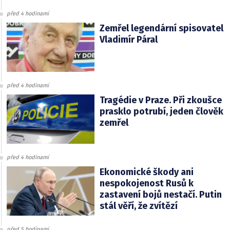
před 4 hodinami
Zemřel legendární spisovatel
Vladimír Páral
před 4 hodinami
Tragédie v Praze. Při zkoušce
prasklo potrubí, jeden člověk
zemřel
před 4 hodinami
Ekonomické škody ani
nespokojenost Rusů k
zastavení bojů nestačí. Putin
stál věří, že zvítězí
před 5 hodinami