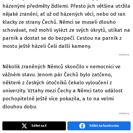
házenými předměty židlemi. Přesto jich většina utržila
nějaké zranění, ať už od házených věcí, nebo od ran
klacky ze strany Čechů. Němci se museli dlouho
schovávat, než mohli vylézt ze svých úkrytů, utíkat na
parník a dostat se do bezpečí. Cestou na parník z
mostu ještě házeli Češi další kameny.
Několik zraněných Němců skončilo v nemocnici ve
vážném stavu. Jenom pár Čechů bylo zatčeno,
některé z českých útočníků čekalo vyloučení z
univerzity. Vztahy mezi Čechy a Němci tato událost
pochopitelně ještě více pokazila, a to na velmi
dlouhou dobu.
Sdílet na X
Sdílet na Facebooku