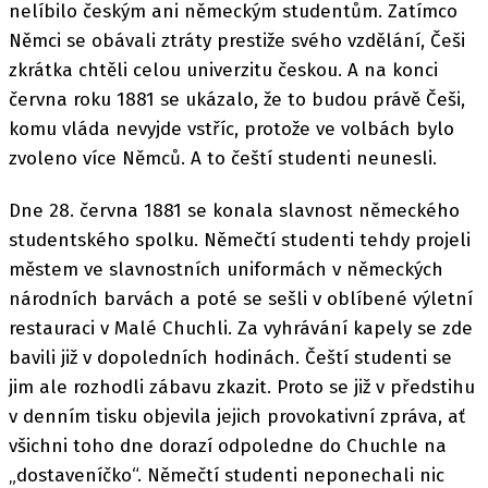
nelíbilo českým ani německým studentům. Zatímco
Němci se obávali ztráty prestiže svého vzdělání, Češi
zkrátka chtěli celou univerzitu českou. A na konci
června roku 1881 se ukázalo, že to budou právě Češi,
komu vláda nevyjde vstříc, protože ve volbách bylo
zvoleno více Němců. A to čeští studenti neunesli.
Dne 28. června 1881 se konala slavnost německého
studentského spolku. Němečtí studenti tehdy projeli
městem ve slavnostních uniformách v německých
národních barvách a poté se sešli v oblíbené výletní
restauraci v Malé Chuchli. Za vyhrávání kapely se zde
bavili již v dopoledních hodinách. Čeští studenti se
jim ale rozhodli zábavu zkazit. Proto se již v předstihu
v denním tisku objevila jejich provokativní zpráva, ať
všichni toho dne dorazí odpoledne do Chuchle na
„dostaveníčko“. Němečtí studenti neponechali nic