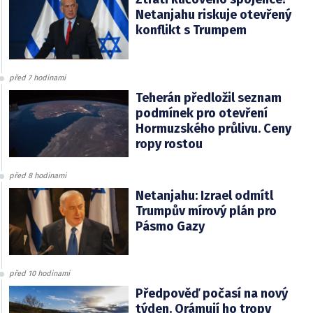
Netanjahu riskuje otevřený
konflikt s Trumpem
před 7 hodinami
Teherán předložil seznam
podmínek pro otevření
Hormuzského průlivu. Ceny
ropy rostou
před 8 hodinami
Netanjahu: Izrael odmítl
Trumpův mírový plán pro
Pásmo Gazy
před 10 hodinami
Předpověď počasí na nový
týden. Orámují ho tropy