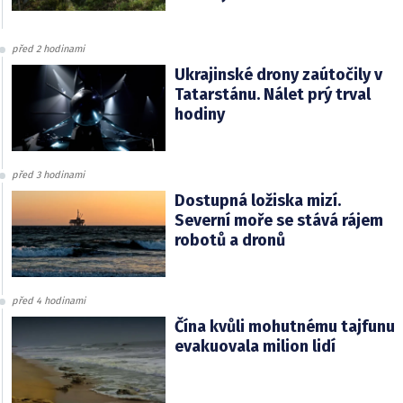
před 2 hodinami
Ukrajinské drony zaútočily v
Tatarstánu. Nálet prý trval
hodiny
před 3 hodinami
Dostupná ložiska mizí.
Severní moře se stává rájem
robotů a dronů
před 4 hodinami
Čína kvůli mohutnému tajfunu
evakuovala milion lidí