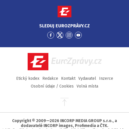
SLEDUJ EUROZPRÁVY.CZ
Přejít
Přejít
Přejít
Přejít
na
na
na
na
Facebook
Twitter
Instagram
YouTube
EuroZprávy.cz
Etický kodex
Redakce
Kontakt
Vydavatel
Inzerce
Osobní údaje / Cookies
Volná místa
Přejít
na
začátek
stránky
Copyright © 2009—2026 INCORP MEDIA GROUP s.r.o., a
dodavatelé INCORP images, Profimedia a ČTK.