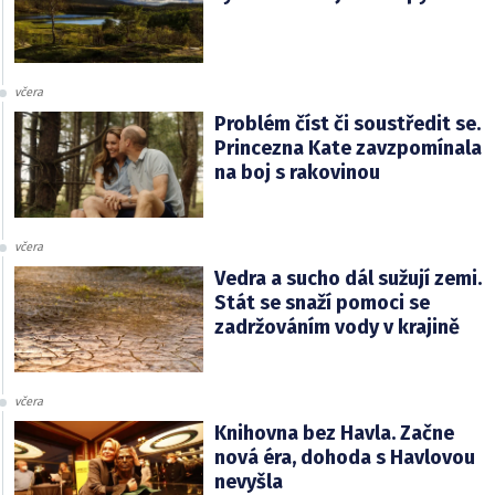
včera
Problém číst či soustředit se.
Princezna Kate zavzpomínala
na boj s rakovinou
včera
Vedra a sucho dál sužují zemi.
Stát se snaží pomoci se
zadržováním vody v krajině
včera
Knihovna bez Havla. Začne
nová éra, dohoda s Havlovou
nevyšla