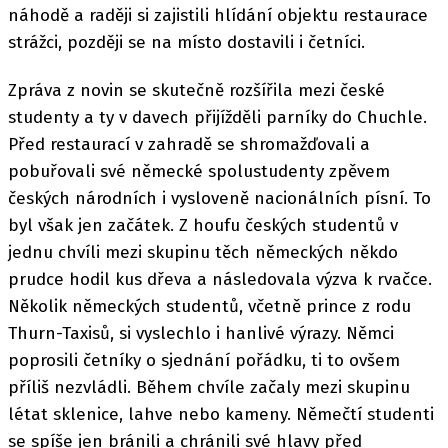
náhodě a raději si zajistili hlídání objektu restaurace
strážci, později se na místo dostavili i četníci.
Zpráva z novin se skutečně rozšířila mezi české
studenty a ty v davech přijížděli parníky do Chuchle.
Před restaurací v zahradě se shromažďovali a
pobuřovali své německé spolustudenty zpěvem
českých národních i vysloveně nacionálních písní. To
byl však jen začátek. Z houfu českých studentů v
jednu chvíli mezi skupinu těch německých někdo
prudce hodil kus dřeva a následovala výzva k rvačce.
Několik německých studentů, včetně prince z rodu
Thurn-Taxisů, si vyslechlo i hanlivé výrazy. Němci
poprosili četníky o sjednání pořádku, ti to ovšem
příliš nezvládli. Během chvíle začaly mezi skupinu
létat sklenice, lahve nebo kameny. Němečtí studenti
se spíše jen bránili a chránili své hlavy před