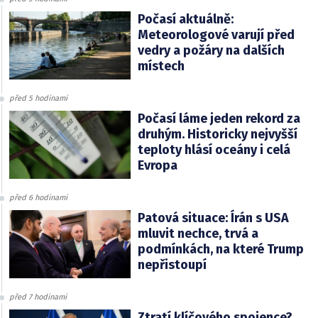
Počasí aktuálně:
Meteorologové varují před
vedry a požáry na dalších
místech
před 5 hodinami
Počasí láme jeden rekord za
druhým. Historicky nejvyšší
teploty hlásí oceány i celá
Evropa
před 6 hodinami
Patová situace: Írán s USA
mluvit nechce, trvá a
podmínkách, na které Trump
nepřistoupí
před 7 hodinami
Ztratí klíčového spojence?