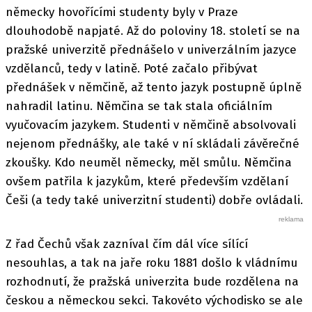
německy hovořícími studenty byly v Praze
dlouhodobě napjaté. Až do poloviny 18. století se na
pražské univerzitě přednášelo v univerzálním jazyce
vzdělanců, tedy v latině. Poté začalo přibývat
přednášek v němčině, až tento jazyk postupně úplně
nahradil latinu. Němčina se tak stala oficiálním
vyučovacím jazykem. Studenti v němčině absolvovali
nejenom přednášky, ale také v ní skládali závěrečné
zkoušky. Kdo neuměl německy, měl smůlu. Němčina
ovšem patřila k jazykům, které především vzdělaní
Češi (a tedy také univerzitní studenti) dobře ovládali.
Z řad Čechů však zazníval čím dál více sílící
nesouhlas, a tak na jaře roku 1881 došlo k vládnímu
rozhodnutí, že pražská univerzita bude rozdělena na
českou a německou sekci. Takovéto východisko se ale