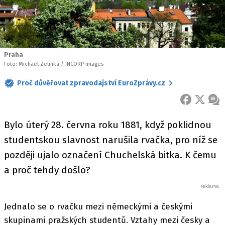
Praha
Foto: Michael Zelinka / INCORP images
Proč důvěřovat zpravodajství EuroZprávy.cz
FACEBOOK
X
ZPR
Bylo úterý 28. června roku 1881, když poklidnou
studentskou slavnost narušila rvačka, pro níž se
později ujalo označení Chuchelská bitka. K čemu
a proč tehdy došlo?
Jednalo se o rvačku mezi německými a českými
skupinami pražských studentů. Vztahy mezi česky a