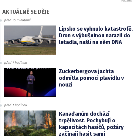
AKTUÁLNĚ SE DĚJE
před 25 minutami
Lipsko se vyhnulo katastrofě.
Dron s výbušninou narazil do
letadla, našli na něm DNA
před 1 hodinou
Zuckerbergova jachta
odmítla pomoci plavidlu v
nouzi
před 1 hodinou
Kanaďanům dochází
trpělivost. Pochybují o
kapacitách hasičů, požáry
začínají hasit sami