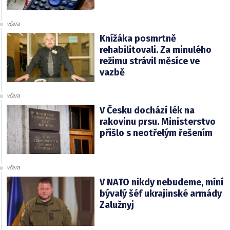
včera
Knížáka posmrtně
rehabilitovali. Za minulého
režimu strávil měsíce ve
vazbě
včera
V Česku dochází lék na
rakovinu prsu. Ministerstvo
přišlo s neotřelým řešením
včera
V NATO nikdy nebudeme, míní
bývalý šéf ukrajinské armády
Zalužnyj