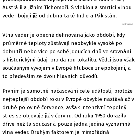
Austrálii a jižním Tichomoří. S vleklou a smrtící vlnou
veder bojují již od dubna také Indie a Pákistán.
Vlna veder je obecně definována jako období, kdy
průměrné teploty zůstávají neobvykle vysoké po
dobu tří nebo více po sobě jdoucích dnů ve srovnání
s historickými údaji pro danou lokalitu. Vědci jsou však
současným vývojem v Evropě hluboce znepokojeni, a
to především ze dvou hlavních důvodů.
Prvním je samotné načasování celé události, protože
nejteplejší období roku v Evropě obvykle nastává až v
druhé polovině července, avšak intenzivní tepelný
stres se objevuje již v červnu. Od roku 1950 dorazila
dříve než ta současná pouze jedna jediná významná
vlna veder. Druhým faktorem je mimořádná