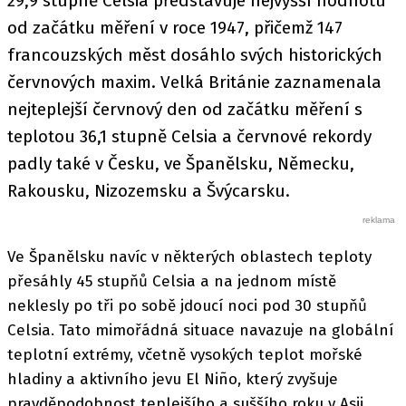
29,9 stupně Celsia představuje nejvyšší hodnotu
od začátku měření v roce 1947, přičemž 147
francouzských měst dosáhlo svých historických
červnových maxim. Velká Británie zaznamenala
nejteplejší červnový den od začátku měření s
teplotou 36,1 stupně Celsia a červnové rekordy
padly také v Česku, ve Španělsku, Německu,
Rakousku, Nizozemsku a Švýcarsku.
Ve Španělsku navíc v některých oblastech teploty
přesáhly 45 stupňů Celsia a na jednom místě
neklesly po tři po sobě jdoucí noci pod 30 stupňů
Celsia. Tato mimořádná situace navazuje na globální
teplotní extrémy, včetně vysokých teplot mořské
hladiny a aktivního jevu El Niño, který zvyšuje
pravděpodobnost teplejšího a suššího roku v Asii,