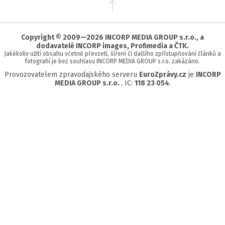
Přejít
na
začátek
stránky
Copyright © 2009—2026 INCORP MEDIA GROUP s.r.o., a
dodavatelé INCORP images, Profimedia a ČTK.
Jakékoliv užití obsahu včetně převzetí, šíření či dalšího zpřístupňování článků a
fotografií je bez souhlasu INCORP MEDIA GROUP s.r.o. zakázáno.
Provozovatelem zpravodajského serveru
EuroZprávy.cz
je
INCORP
MEDIA GROUP s.r.o.
, IC:
118 23 054
.