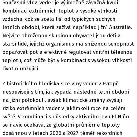
Současná vlna veder je výjimečně závažná kvůli
kombinaci extrémních teplot a vysoké vlhkosti
vzduchu, což se zcela liší od typických suchých
letních období, která zažívá například jižní Austrálie.
Nejvíce ohroženou skupinou obyvatel jsou děti a
starší lidé, jejichž organismus má sníženou schopnost
odpařovat pot a efektivně regulovat vnitřní tělesnou
teplotu, což může být v kombinaci s vysokou vlhkostí
život ohrožující.
Z historického hlediska sice vlny veder v Evropě
nesouvisejí s tím, jak vypadá následné letní období
na jižní polokouli, avšak klimatické změny zvyšují
riziko extrémních veder v jakémkoli roce na celém
světě. V kombinaci s důsledky aktivního jevu El Niño
se navíc očekává, že globální průměrné teploty
dosáhnou v letech 2026 a 2027 téměř rekordních