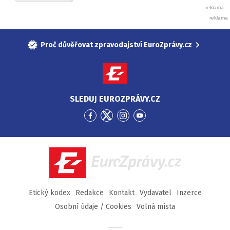
Proč důvěřovat zpravodajství EuroZprávy.cz
SLEDUJ EUROZPRÁVY.CZ
Přejít
Přejít
Přejít
Přejít
na
na
na
na
Facebook
Twitter
Instagram
YouTube
EuroZprávy.cz
Etický kodex
Redakce
Kontakt
Vydavatel
Inzerce
Osobní údaje / Cookies
Volná místa