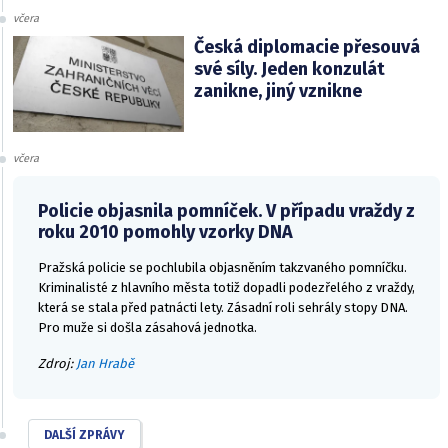
včera
Česká diplomacie přesouvá
své síly. Jeden konzulát
zanikne, jiný vznikne
včera
Policie objasnila pomníček. V případu vraždy z
roku 2010 pomohly vzorky DNA
Pražská policie se pochlubila objasněním takzvaného pomníčku.
Kriminalisté z hlavního města totiž dopadli podezřelého z vraždy,
která se stala před patnácti lety. Zásadní roli sehrály stopy DNA.
Pro muže si došla zásahová jednotka.
Zdroj:
Jan Hrabě
DALŠÍ ZPRÁVY