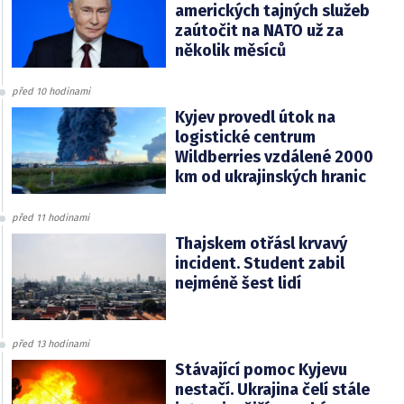
amerických tajných služeb
zaútočit na NATO už za
několik měsíců
před 10 hodinami
Kyjev provedl útok na
logistické centrum
Wildberries vzdálené 2000
km od ukrajinských hranic
před 11 hodinami
Thajskem otřásl krvavý
incident. Student zabil
nejméně šest lidí
před 13 hodinami
Stávající pomoc Kyjevu
nestačí. Ukrajina čelí stále