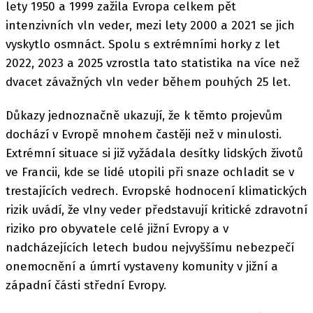
lety 1950 a 1999 zažila Evropa celkem pět
intenzivních vln veder, mezi lety 2000 a 2021 se jich
vyskytlo osmnáct. Spolu s extrémními horky z let
2022, 2023 a 2025 vzrostla tato statistika na více než
dvacet závažných vln veder během pouhých 25 let.
Důkazy jednoznačně ukazují, že k těmto projevům
dochází v Evropě mnohem častěji než v minulosti.
Extrémní situace si již vyžádala desítky lidských životů
ve Francii, kde se lidé utopili při snaze ochladit se v
trestajících vedrech. Evropské hodnocení klimatických
rizik uvádí, že vlny veder představují kritické zdravotní
riziko pro obyvatele celé jižní Evropy a v
nadcházejících letech budou nejvyššímu nebezpečí
onemocnění a úmrtí vystaveny komunity v jižní a
západní části střední Evropy.