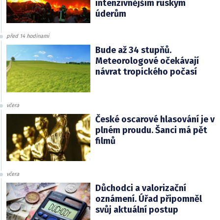
intenzivnějším ruským
úderům
před 14 hodinami
Bude až 34 stupňů.
Meteorologové očekávají
návrat tropického počasí
včera
České oscarové hlasování je v
plném proudu. Šanci má pět
filmů
včera
Důchodci a valorizační
oznámení. Úřad připomněl
svůj aktuální postup