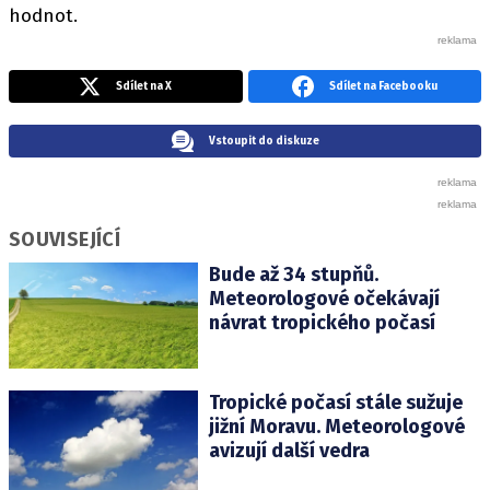
hodnot.
Sdílet na X
Sdílet na Facebooku
Vstoupit do diskuze
SOUVISEJÍCÍ
Bude až 34 stupňů.
Meteorologové očekávají
návrat tropického počasí
Tropické počasí stále sužuje
jižní Moravu. Meteorologové
avizují další vedra