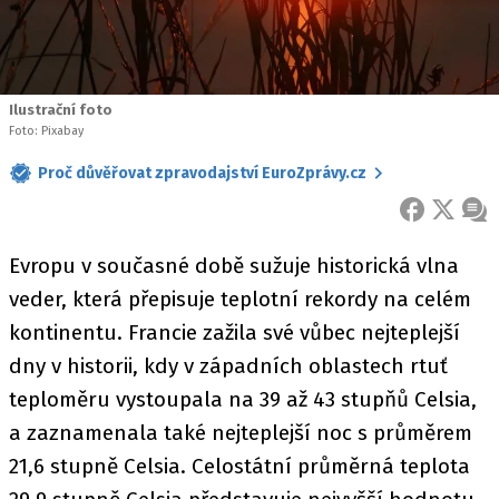
Ilustrační foto
Foto: Pixabay
Proč důvěřovat zpravodajství EuroZprávy.cz
FACEBOOK
X
ZPR
Evropu v současné době sužuje historická vlna
veder, která přepisuje teplotní rekordy na celém
kontinentu. Francie zažila své vůbec nejteplejší
dny v historii, kdy v západních oblastech rtuť
teploměru vystoupala na 39 až 43 stupňů Celsia,
a zaznamenala také nejteplejší noc s průměrem
21,6 stupně Celsia. Celostátní průměrná teplota