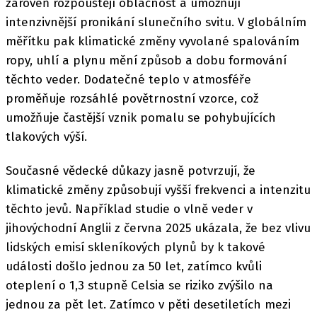
zároveň rozpouštějí oblačnost a umožňují
intenzivnější pronikání slunečního svitu. V globálním
měřítku pak klimatické změny vyvolané spalováním
ropy, uhlí a plynu mění způsob a dobu formování
těchto veder. Dodatečné teplo v atmosféře
proměňuje rozsáhlé povětrnostní vzorce, což
umožňuje častější vznik pomalu se pohybujících
tlakových výší.
Současné vědecké důkazy jasně potvrzují, že
klimatické změny způsobují vyšší frekvenci a intenzitu
těchto jevů. Například studie o vlně veder v
jihovýchodní Anglii z června 2025 ukázala, že bez vlivu
lidských emisí skleníkových plynů by k takové
události došlo jednou za 50 let, zatímco kvůli
oteplení o 1,3 stupně Celsia se riziko zvýšilo na
jednou za pět let. Zatímco v pěti desetiletích mezi