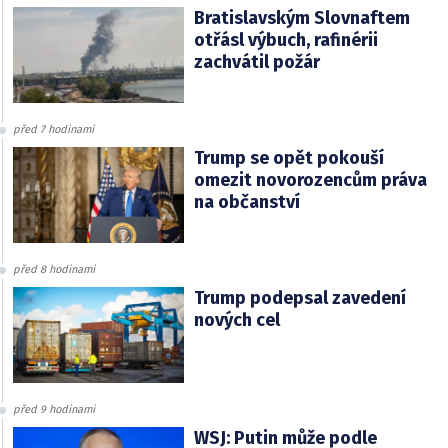
Bratislavským Slovnaftem
otřásl výbuch, rafinérii
zachvátil požár
před 7 hodinami
Trump se opět pokouší
omezit novorozencům práva
na občanství
před 8 hodinami
Trump podepsal zavedení
nových cel
před 9 hodinami
WSJ: Putin může podle