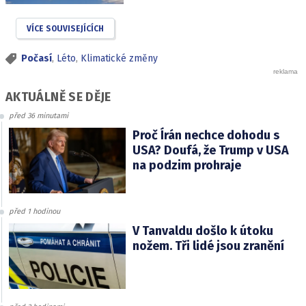
VÍCE SOUVISEJÍCÍCH
Počasí
,
Léto
,
Klimatické změny
AKTUÁLNĚ SE DĚJE
před 36 minutami
Proč Írán nechce dohodu s
USA? Doufá, že Trump v USA
na podzim prohraje
před 1 hodinou
V Tanvaldu došlo k útoku
nožem. Tři lidé jsou zranění