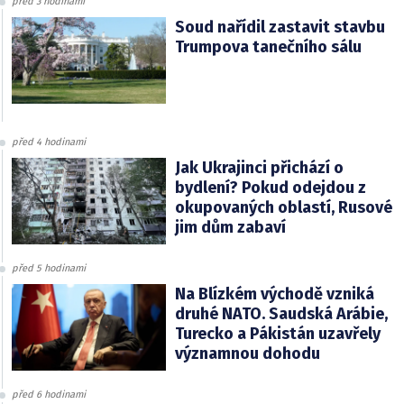
před 3 hodinami
Soud nařídil zastavit stavbu
Trumpova tanečního sálu
před 4 hodinami
Jak Ukrajinci přichází o
bydlení? Pokud odejdou z
okupovaných oblastí, Rusové
jim dům zabaví
před 5 hodinami
Na Blízkém východě vzniká
druhé NATO. Saudská Arábie,
Turecko a Pákistán uzavřely
významnou dohodu
před 6 hodinami