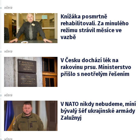
včera
Knížáka posmrtně
rehabilitovali. Za minulého
režimu strávil měsíce ve
vazbě
včera
V Česku dochází lék na
rakovinu prsu. Ministerstvo
přišlo s neotřelým řešením
včera
V NATO nikdy nebudeme, míní
bývalý šéf ukrajinské armády
Zalužnyj
včera