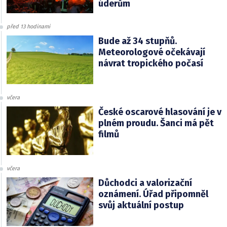
úderům
před 13 hodinami
Bude až 34 stupňů.
Meteorologové očekávají
návrat tropického počasí
včera
České oscarové hlasování je v
plném proudu. Šanci má pět
filmů
včera
Důchodci a valorizační
oznámení. Úřad připomněl
svůj aktuální postup