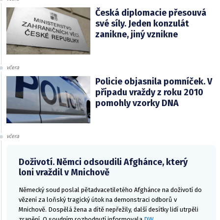
Česká diplomacie přesouvá
své síly. Jeden konzulát
zanikne, jiný vznikne
včera
Policie objasnila pomníček. V
případu vraždy z roku 2010
pomohly vzorky DNA
včera
Doživotí. Němci odsoudili Afghánce, který
loni vraždil v Mnichově
Německý soud poslal pětadvacetiletého Afghánce na doživotí do
vězení za loňský tragický útok na demonstraci odborů v
Mnichově. Dospělá žena a dítě nepřežily, další desítky lidí utrpěli
zranění. O soudním rozhodnutí informovala
DW
.