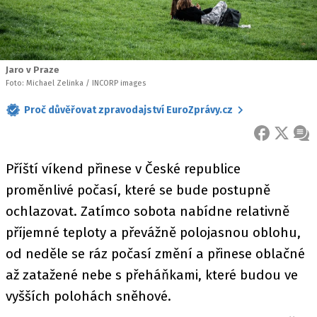
Jaro v Praze
Foto: Michael Zelinka / INCORP images
Proč důvěřovat zpravodajství EuroZprávy.cz
FACEBOOK
X
ZPR
Příští víkend přinese v České republice
proměnlivé počasí, které se bude postupně
ochlazovat. Zatímco sobota nabídne relativně
příjemné teploty a převážně polojasnou oblohu,
od neděle se ráz počasí změní a přinese oblačné
až zatažené nebe s přeháňkami, které budou ve
vyšších polohách sněhové.