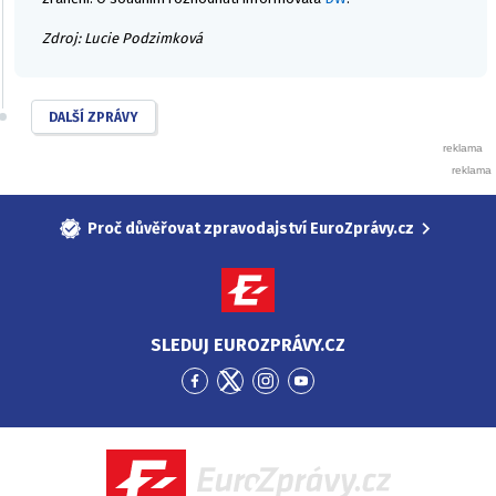
Zdroj: Lucie Podzimková
DALŠÍ ZPRÁVY
Proč důvěřovat zpravodajství EuroZprávy.cz
SLEDUJ EUROZPRÁVY.CZ
Přejít
Přejít
Přejít
Přejít
na
na
na
na
Facebook
Twitter
Instagram
YouTube
EuroZprávy.cz