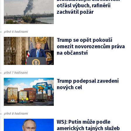
otřásl výbuch, rafinérii
zachvátil požár
před 6 hodinami
Trump se opět pokouší
omezit novorozencům práva
na občanství
před 7 hodinami
Trump podepsal zavedení
nových cel
před 8 hodinami
WSJ: Putin může podle
amerických tajných služeb