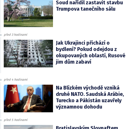
Soud nařídil zastavit stavbu
Trumpova tanečního sálu
před 3 hodinami
Jak Ukrajinci přichází o
bydlení? Pokud odejdou z
okupovaných oblastí, Rusové
jim dům zabaví
před 4 hodinami
Na Blízkém východě vzniká
druhé NATO. Saudská Arábie,
Turecko a Pákistán uzavřely
významnou dohodu
před 5 hodinami
Bratislavským Slovnaftem