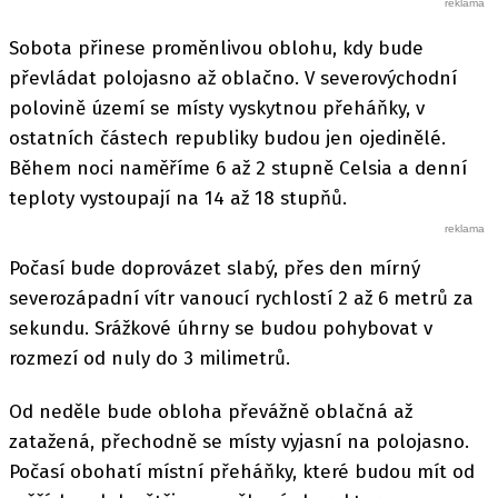
Sobota přinese proměnlivou oblohu, kdy bude
převládat polojasno až oblačno. V severovýchodní
polovině území se místy vyskytnou přeháňky, v
ostatních částech republiky budou jen ojedinělé.
Během noci naměříme 6 až 2 stupně Celsia a denní
teploty vystoupají na 14 až 18 stupňů.
Počasí bude doprovázet slabý, přes den mírný
severozápadní vítr vanoucí rychlostí 2 až 6 metrů za
sekundu. Srážkové úhrny se budou pohybovat v
rozmezí od nuly do 3 milimetrů.
Od neděle bude obloha převážně oblačná až
zatažená, přechodně se místy vyjasní na polojasno.
Počasí obohatí místní přeháňky, které budou mít od