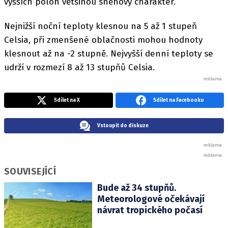
vyšších poloh většinou sněhový charakter.
Nejnižší noční teploty klesnou na 5 až 1 stupeň
Celsia, při zmenšené oblačnosti mohou hodnoty
klesnout až na -2 stupně. Nejvyšší denní teploty se
udrží v rozmezí 8 až 13 stupňů Celsia.
Sdílet na X
Sdílet na Facebooku
Vstoupit do diskuze
SOUVISEJÍCÍ
Bude až 34 stupňů.
Meteorologové očekávají
návrat tropického počasí