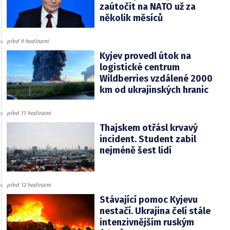
zaútočit na NATO už za
několik měsíců
před 9 hodinami
Kyjev provedl útok na
logistické centrum
Wildberries vzdálené 2000
km od ukrajinských hranic
před 11 hodinami
Thajskem otřásl krvavý
incident. Student zabil
nejméně šest lidí
před 12 hodinami
Stávající pomoc Kyjevu
nestačí. Ukrajina čelí stále
intenzivnějším ruským