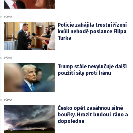
včera
Policie zahájila trestní řízení
kvůli nehodě poslance Filipa
Turka
včera
Trump stále nevylučuje další
použití síly proti Íránu
včera
Česko opět zasáhnou silné
bouřky. Hrozit budou i ráno a
dopoledne