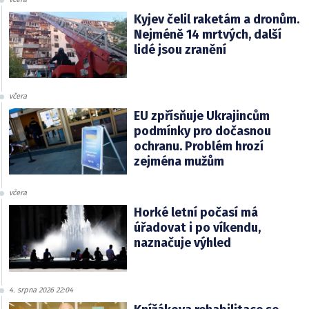
Kyjev čelil raketám a dronům.
Nejméně 14 mrtvých, další
lidé jsou zranění
včera
EU zpřísňuje Ukrajincům
podmínky pro dočasnou
ochranu. Problém hrozí
zejména mužům
včera
Horké letní počasí má
úřadovat i po víkendu,
naznačuje výhled
4. srpna 2026 22:04