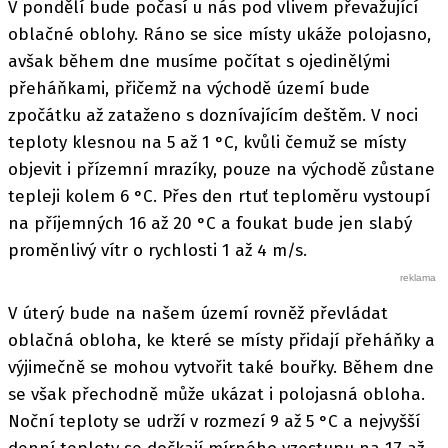
V pondělí bude počasí u nás pod vlivem převažující
oblačné oblohy. Ráno se sice místy ukáže polojasno,
avšak během dne musíme počítat s ojedinělými
přeháňkami, přičemž na východě území bude
zpočátku až zataženo s doznívajícím deštěm. V noci
teploty klesnou na 5 až 1 °C, kvůli čemuž se místy
objevit i přízemní mrazíky, pouze na východě zůstane
tepleji kolem 6 °C. Přes den rtuť teploměru vystoupí
na příjemných 16 až 20 °C a foukat bude jen slabý
proměnlivý vítr o rychlosti 1 až 4 m/s.
V úterý bude na našem území rovněž převládat
oblačná obloha, ke které se místy přidají přeháňky a
výjimečně se mohou vytvořit také bouřky. Během dne
se však přechodně může ukázat i polojasná obloha.
Noční teploty se udrží v rozmezí 9 až 5 °C a nejvyšší