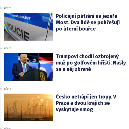
včera
Policejní pátrání na jezeře
Most. Dva lidé se pohřešují
po úterní bouřce
včera
Trumpovi chodil ozbrojený
muž po golfovém hřišti. Našly
se u něj zbraně
včera
Česko netrápí jen tropy. V
Praze a dvou krajích se
vyskytuje smog
včera