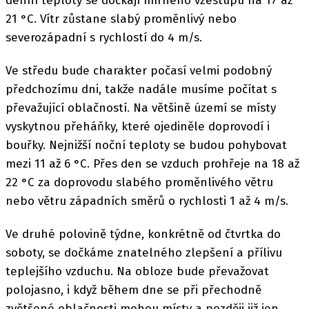
denní teploty se dočkají mírného vzestupu na 17 až
21 °C. Vítr zůstane slabý proměnlivý nebo
severozápadní s rychlostí do 4 m/s.
Ve středu bude charakter počasí velmi podobný
předchozímu dni, takže nadále musíme počítat s
převažující oblačností. Na většině území se místy
vyskytnou přeháňky, které ojediněle doprovodí i
bouřky. Nejnižší noční teploty se budou pohybovat
mezi 11 až 6 °C. Přes den se vzduch prohřeje na 18 až
22 °C za doprovodu slabého proměnlivého větru
nebo větru západních směrů o rychlosti 1 až 4 m/s.
Ve druhé polovině týdne, konkrétně od čtvrtka do
soboty, se dočkáme znatelného zlepšení a přílivu
teplejšího vzduchu. Na obloze bude převažovat
polojasno, i když během dne se při přechodně
zvětšené oblačnosti mohou místy a později již jen