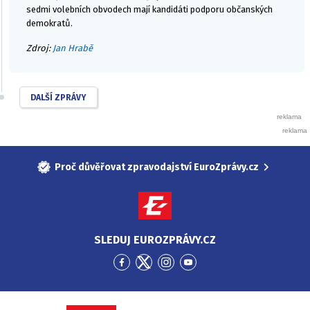
sedmi volebních obvodech mají kandidáti podporu občanských
demokratů.
Zdroj:
Jan Hrabě
DALŠÍ ZPRÁVY
Proč důvěřovat zpravodajství EuroZprávy.cz
SLEDUJ EUROZPRÁVY.CZ
Přejít
Přejít
Přejít
Přejít
na
na
na
na
Facebook
Twitter
Instagram
YouTube