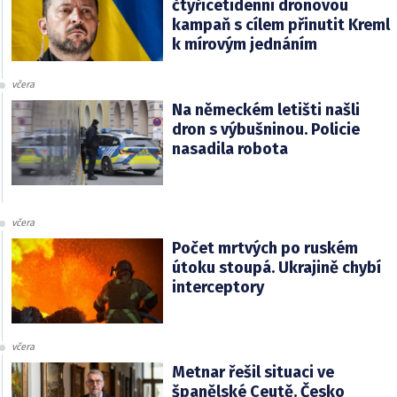
čtyřicetidenní dronovou
kampaň s cílem přinutit Kreml
k mírovým jednáním
včera
Na německém letišti našli
dron s výbušninou. Policie
nasadila robota
včera
Počet mrtvých po ruském
útoku stoupá. Ukrajině chybí
interceptory
včera
Metnar řešil situaci ve
španělské Ceutě. Česko