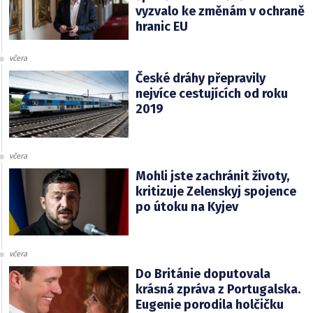
vyzvalo ke změnám v ochraně
hranic EU
včera
České dráhy přepravily
nejvíce cestujících od roku
2019
včera
Mohli jste zachránit životy,
kritizuje Zelenskyj spojence
po útoku na Kyjev
včera
Do Británie doputovala
krásná zpráva z Portugalska.
Eugenie porodila holčičku