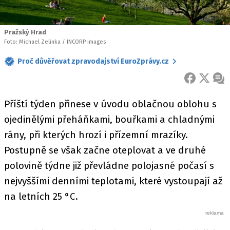
Pražský Hrad
Foto: Michael Zelinka / INCORP images
Proč důvěřovat zpravodajství EuroZprávy.cz
FACEBOOK
X
ZPR
Příští týden přinese v úvodu oblačnou oblohu s
ojedinělými přeháňkami, bouřkami a chladnými
rány, při kterých hrozí i přízemní mrazíky.
Postupně se však začne oteplovat a ve druhé
polovině týdne již převládne polojasné počasí s
nejvyššími denními teplotami, které vystoupají až
na letních 25 °C.