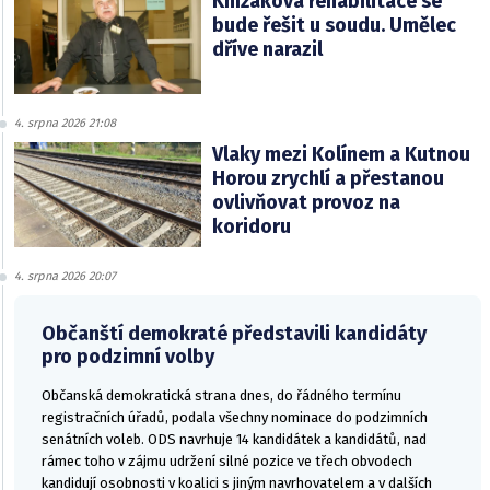
Knížákova rehabilitace se
bude řešit u soudu. Umělec
dříve narazil
4. srpna 2026 21:08
Vlaky mezi Kolínem a Kutnou
Horou zrychlí a přestanou
ovlivňovat provoz na
koridoru
4. srpna 2026 20:07
Občanští demokraté představili kandidáty
pro podzimní volby
Občanská demokratická strana dnes, do řádného termínu
registračních úřadů, podala všechny nominace do podzimních
senátních voleb. ODS navrhuje 14 kandidátek a kandidátů, nad
rámec toho v zájmu udržení silné pozice ve třech obvodech
kandidují osobnosti v koalici s jiným navrhovatelem a v dalších