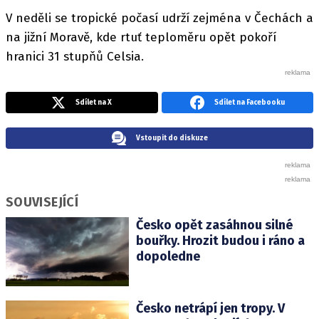
V neděli se tropické počasí udrží zejména v Čechách a
na jižní Moravě, kde rtuť teploměru opět pokoří
hranici 31 stupňů Celsia.
Sdílet na X
Sdílet na Facebooku
Vstoupit do diskuze
SOUVISEJÍCÍ
Česko opět zasáhnou silné
bouřky. Hrozit budou i ráno a
dopoledne
Česko netrápí jen tropy. V