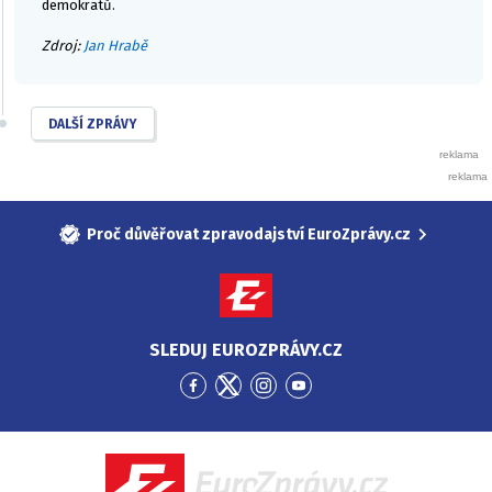
demokratů.
Zdroj:
Jan Hrabě
DALŠÍ ZPRÁVY
Proč důvěřovat zpravodajství EuroZprávy.cz
SLEDUJ EUROZPRÁVY.CZ
Přejít
Přejít
Přejít
Přejít
na
na
na
na
Facebook
Twitter
Instagram
YouTube
EuroZprávy.cz