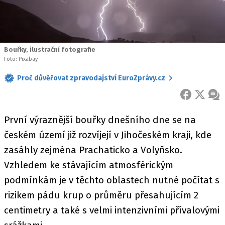
Bouřky, ilustrační fotografie
Foto: Pixabay
Proč důvěřovat zpravodajství EuroZprávy.cz
FACEBOOK
X
ZPR
První výraznější bouřky dnešního dne se na
českém území již rozvíjejí v Jihočeském kraji, kde
zasáhly zejména Prachaticko a Volyňsko.
Vzhledem ke stávajícím atmosférickým
podmínkám je v těchto oblastech nutné počítat s
rizikem pádu krup o průměru přesahujícím 2
centimetry a také s velmi intenzivními přívalovými