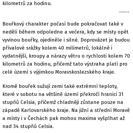
kilometrů za hodinu.
Bouřkový charakter počasí bude pokračovat také v
neděli během odpoledne a večera, kdy se místy opět
vyvinou bouřky, ojediněle i silné. Doprovázet je budou
přívalové srážky kolem 40 milimetrů, lokálně i
vydatnější, kroupy a nárazy větru o rychlosti kolem 70
kilometrů za hodinu, přičemž tato výstraha platí pro
celé území s výjimkou Moravskoslezského kraje.
Kromě bouřek sužují zemi také extrémní teploty,
které v sobotu na většině území překročí hranici 31
stupňů Celsia, přičemž chladněji zůstane pouze na
západě Karlovarského kraje. Na jižní a střední Moravě
a místy i v Čechách pak mohou maxima vyšplhat až
nad 34 stupňů Celsia.