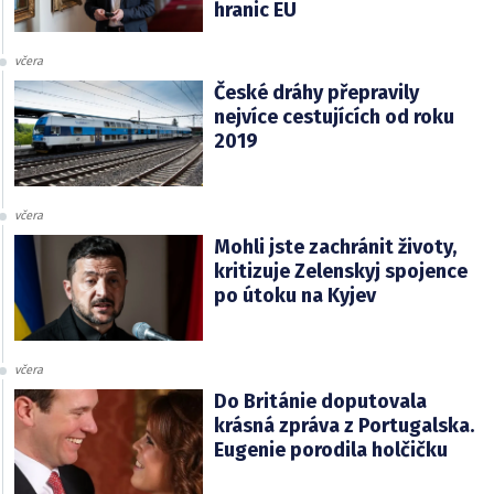
hranic EU
včera
České dráhy přepravily
nejvíce cestujících od roku
2019
včera
Mohli jste zachránit životy,
kritizuje Zelenskyj spojence
po útoku na Kyjev
včera
Do Británie doputovala
krásná zpráva z Portugalska.
Eugenie porodila holčičku