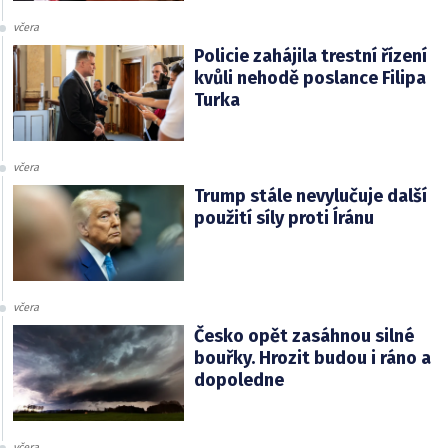
včera
Policie zahájila trestní řízení
kvůli nehodě poslance Filipa
Turka
včera
Trump stále nevylučuje další
použití síly proti Íránu
včera
Česko opět zasáhnou silné
bouřky. Hrozit budou i ráno a
dopoledne
včera