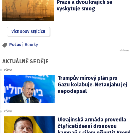
Praze a dvou krajích se
vyskytuje smog
VÍCE SOUVISEJÍCÍCH
Počasí
,
Bouřky
AKTUÁLNĚ SE DĚJE
včera
Trumpův mírový plán pro
Gazu kolabuje. Netanjahu jej
nepodepsal
včera
Ukrajinská armáda provedla
čtyřicetidenní dronovou
kampaň s cílem přinutit Kreml