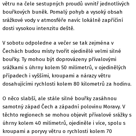
větru na čele sestupných proudů uvnitř jednotlivých
bouřkových buněk. Pomalý pohyb a vysoký obsah
srážkové vody v atmosféře navíc lokálně zapříčiní
dosti vysokou intenzitu deště.
V sobotu odpoledne a večer se tak zejména v
Čechách budou místy tvořit ojedinělé velmi silné
bouřky. Ty mohou být doprovázeny přívalovými
srážkami s úhrny kolem 50 milimetrů, v ojedinělých
případech i vyššími, kroupami a nárazy větru
dosahujícími rychlosti kolem 80 kilometrů za hodinu.
O něco slabší, ale stále silné bouřky zasáhnou
samotný západ Čech a západní polovinu Moravy. V
těchto regionech se mohou objevit přívalové srážky s
úhrny kolem 40 milimetrů, ojediněle i více, spolu s
kroupami a poryvy větru o rychlosti kolem 70