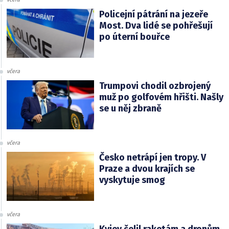
Policejní pátrání na jezeře
Most. Dva lidé se pohřešují
po úterní bouřce
včera
Trumpovi chodil ozbrojený
muž po golfovém hřišti. Našly
se u něj zbraně
včera
Česko netrápí jen tropy. V
Praze a dvou krajích se
vyskytuje smog
včera