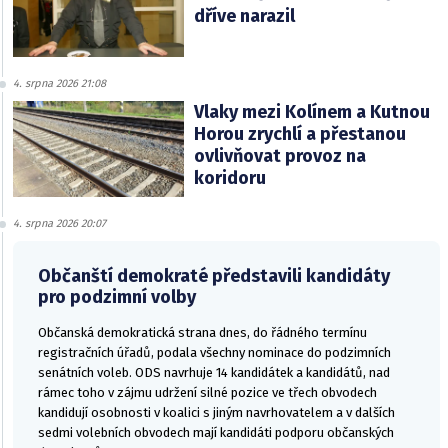
dříve narazil
4. srpna 2026 21:08
Vlaky mezi Kolínem a Kutnou
Horou zrychlí a přestanou
ovlivňovat provoz na
koridoru
4. srpna 2026 20:07
Občanští demokraté představili kandidáty
pro podzimní volby
Občanská demokratická strana dnes, do řádného termínu
registračních úřadů, podala všechny nominace do podzimních
senátních voleb. ODS navrhuje 14 kandidátek a kandidátů, nad
rámec toho v zájmu udržení silné pozice ve třech obvodech
kandidují osobnosti v koalici s jiným navrhovatelem a v dalších
sedmi volebních obvodech mají kandidáti podporu občanských