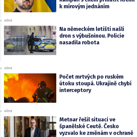
k mírovým jednáním
včera
Na německém letišti našli
dron s výbušninou. Policie
nasadila robota
včera
Počet mrtvých po ruském
útoku stoupá. Ukrajině chybí
interceptory
včera
Metnar řešil situaci ve
španělské Ceutě. Česko
vyzvalo ke změnám v ochraně