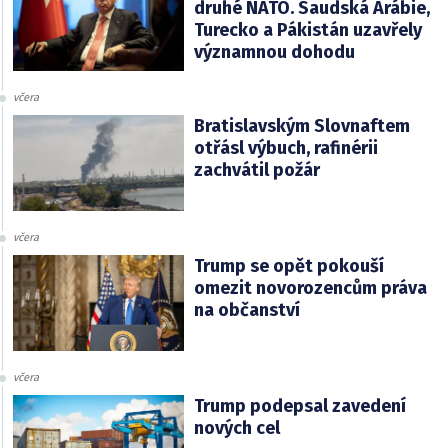
druhé NATO. Saudská Arábie,
Turecko a Pákistán uzavřely
významnou dohodu
včera
Bratislavským Slovnaftem
otřásl výbuch, rafinérii
zachvátil požár
včera
Trump se opět pokouší
omezit novorozencům práva
na občanství
včera
Trump podepsal zavedení
nových cel