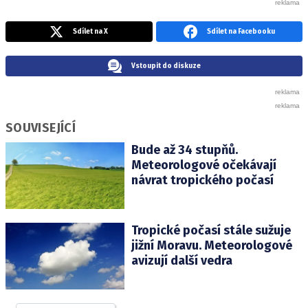
Sdílet na X
Sdílet na Facebooku
Vstoupit do diskuze
SOUVISEJÍCÍ
Bude až 34 stupňů.
Meteorologové očekávají
návrat tropického počasí
Tropické počasí stále sužuje
jižní Moravu. Meteorologové
avizují další vedra