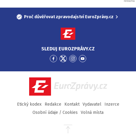
Proč důvěřovat zpravodajství EuroZprávy.cz
SLEDUJ EUROZPRÁVY.CZ
Přejít
Přejít
Přejít
Přejít
na
na
na
na
Facebook
Twitter
Instagram
YouTube
EuroZprávy.cz
Etický kodex
Redakce
Kontakt
Vydavatel
Inzerce
Osobní údaje / Cookies
Volná místa
Přejít
na
začátek