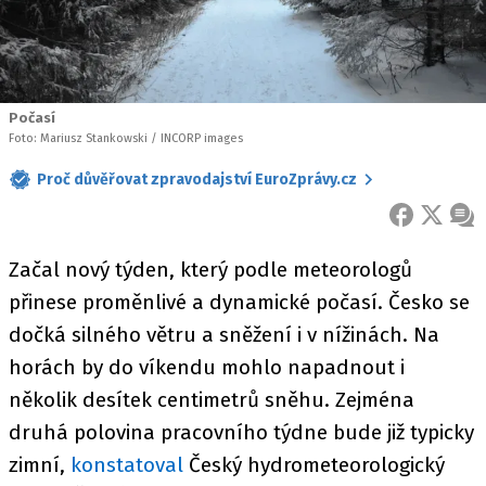
Počasí
Foto: Mariusz Stankowski / INCORP images
Proč důvěřovat zpravodajství EuroZprávy.cz
FACEBOOK
X
ZPR
Začal nový týden, který podle meteorologů
přinese proměnlivé a dynamické počasí. Česko se
dočká silného větru a sněžení i v nížinách. Na
horách by do víkendu mohlo napadnout i
několik desítek centimetrů sněhu. Zejména
druhá polovina pracovního týdne bude již typicky
zimní,
konstatoval
Český hydrometeorologický