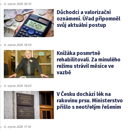
6. srpna 2026 20:10
Důchodci a valorizační
oznámení. Úřad připomněl
svůj aktuální postup
6. srpna 2026 18:56
Knížáka posmrtně
rehabilitovali. Za minulého
režimu strávil měsíce ve
vazbě
6. srpna 2026 18:03
V Česku dochází lék na
rakovinu prsu. Ministerstvo
přišlo s neotřelým řešením
6. srpna 2026 17:18