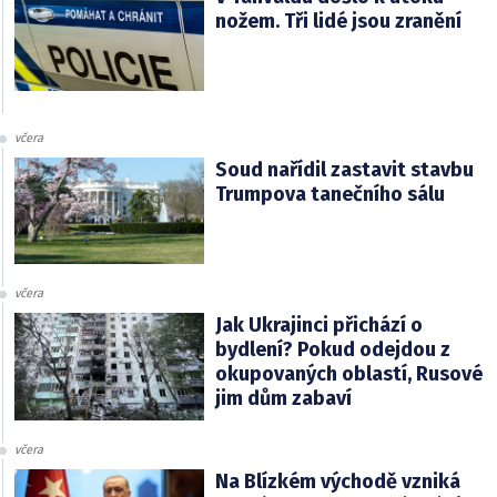
nožem. Tři lidé jsou zranění
včera
Soud nařídil zastavit stavbu
Trumpova tanečního sálu
včera
Jak Ukrajinci přichází o
bydlení? Pokud odejdou z
okupovaných oblastí, Rusové
jim dům zabaví
včera
Na Blízkém východě vzniká