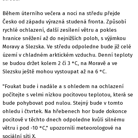
Během úterního večera a noci na středu přejde
Česko od západu výrazná studená fronta. Způsobí
rychlé ochlazení, další zesílení větru a pokles
hranice sněžení až do nejnižších poloh, s výjimkou
Moravy a Slezska. Ve středu odpoledne bude již celé
území v chladném arktickém vzduchu. Denní teploty
se budou držet kolem 2 či 3 °C, na Moravě a ve
Slezsku ještě mohou vystoupat až na 6 °C.
"Foukat bude i nadále a s ohledem na ochlazení
počítejte s velmi nízkou pocitovou teplotou, která se
bude pohybovat pod nulou. Stejný bude v tomto
ohledu i čtvrtek. Na hřebenech hor bude dokonce
pocitově v těchto dnech odpoledne kvůli silnému
větru i pod -10 °C," upozornili meteorologové na
sociální síti X.