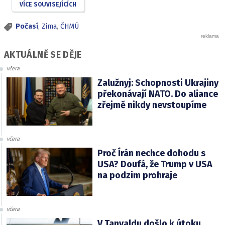
VÍCE SOUVISEJÍCÍCH
Počasí
,
Zima
,
ČHMÚ
AKTUÁLNĚ SE DĚJE
včera
Zalužnyj: Schopnosti Ukrajiny
překonávají NATO. Do aliance
zřejmě nikdy nevstoupíme
včera
Proč Írán nechce dohodu s
USA? Doufá, že Trump v USA
na podzim prohraje
včera
V Tanvaldu došlo k útoku