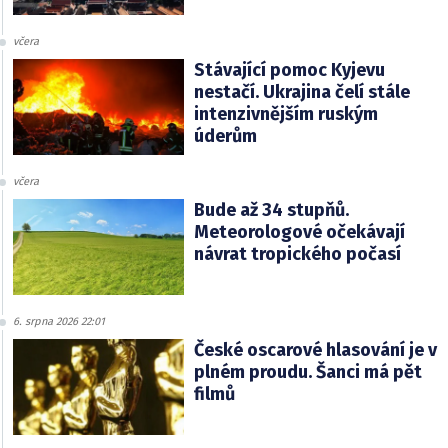
včera
Stávající pomoc Kyjevu
nestačí. Ukrajina čelí stále
intenzivnějším ruským
úderům
včera
Bude až 34 stupňů.
Meteorologové očekávají
návrat tropického počasí
6. srpna 2026 22:01
České oscarové hlasování je v
plném proudu. Šanci má pět
filmů