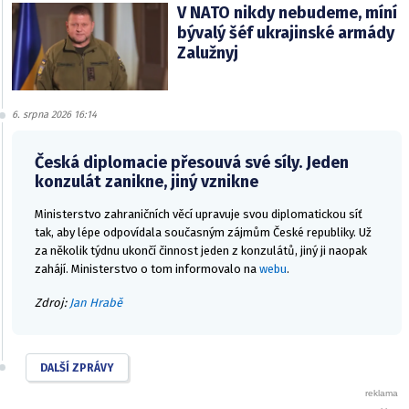
V NATO nikdy nebudeme, míní
bývalý šéf ukrajinské armády
Zalužnyj
6. srpna 2026 16:14
Česká diplomacie přesouvá své síly. Jeden
konzulát zanikne, jiný vznikne
Ministerstvo zahraničních věcí upravuje svou diplomatickou síť
tak, aby lépe odpovídala současným zájmům České republiky. Už
za několik týdnu ukončí činnost jeden z konzulátů, jiný ji naopak
zahájí. Ministerstvo o tom informovalo na
webu
.
Zdroj:
Jan Hrabě
DALŠÍ ZPRÁVY