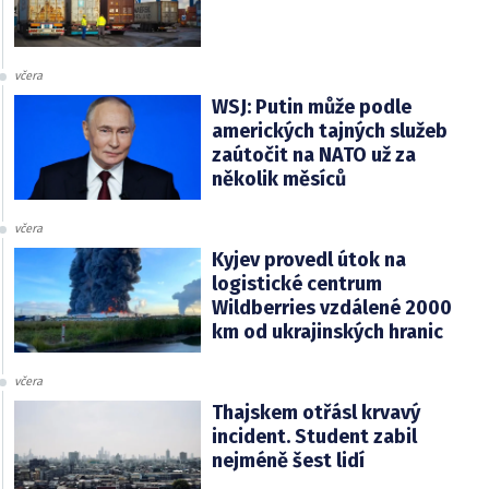
včera
WSJ: Putin může podle
amerických tajných služeb
zaútočit na NATO už za
několik měsíců
včera
Kyjev provedl útok na
logistické centrum
Wildberries vzdálené 2000
km od ukrajinských hranic
včera
Thajskem otřásl krvavý
incident. Student zabil
nejméně šest lidí