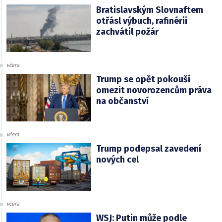
Bratislavským Slovnaftem
otřásl výbuch, rafinérii
zachvátil požár
včera
Trump se opět pokouší
omezit novorozencům práva
na občanství
včera
Trump podepsal zavedení
nových cel
včera
WSJ: Putin může podle