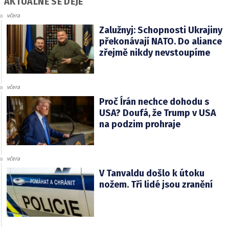
AKTUÁLNĚ SE DĚJE
včera
Zalužnyj: Schopnosti Ukrajiny
překonávají NATO. Do aliance
zřejmě nikdy nevstoupíme
včera
Proč Írán nechce dohodu s
USA? Doufá, že Trump v USA
na podzim prohraje
včera
V Tanvaldu došlo k útoku
nožem. Tři lidé jsou zranění