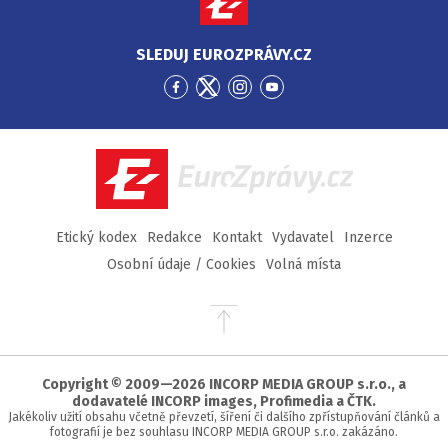
SLEDUJ EUROZPRÁVY.CZ
Přejít
Přejít
Přejít
Přejít
na
na
na
na
Facebook
Twitter
Instagram
YouTube
EuroZprávy.cz
Etický kodex
Redakce
Kontakt
Vydavatel
Inzerce
Osobní údaje / Cookies
Volná místa
Přejít
na
začátek
stránky
Copyright © 2009—2026 INCORP MEDIA GROUP s.r.o., a
dodavatelé INCORP images, Profimedia a ČTK.
Jakékoliv užití obsahu včetně převzetí, šíření či dalšího zpřístupňování článků a
fotografií je bez souhlasu INCORP MEDIA GROUP s.r.o. zakázáno.