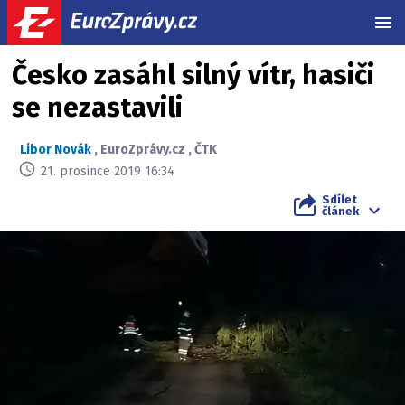
MEN
Česko zasáhl silný vítr, hasiči
se nezastavili
Libor Novák
,
EuroZprávy.cz
,
ČTK
21. prosince 2019 16:34
Sdílet
článek