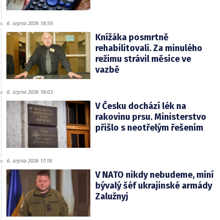
6. srpna 2026 18:56
Knížáka posmrtně
rehabilitovali. Za minulého
režimu strávil měsíce ve
vazbě
6. srpna 2026 18:03
V Česku dochází lék na
rakovinu prsu. Ministerstvo
přišlo s neotřelým řešením
6. srpna 2026 17:18
V NATO nikdy nebudeme, míní
bývalý šéf ukrajinské armády
Zalužnyj