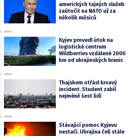
amerických tajných služeb
zaútočit na NATO už za
několik měsíců
včera
Kyjev provedl útok na
logistické centrum
Wildberries vzdálené 2000
km od ukrajinských hranic
včera
Thajskem otřásl krvavý
incident. Student zabil
nejméně šest lidí
včera
Stávající pomoc Kyjevu
nestačí. Ukrajina čelí stále