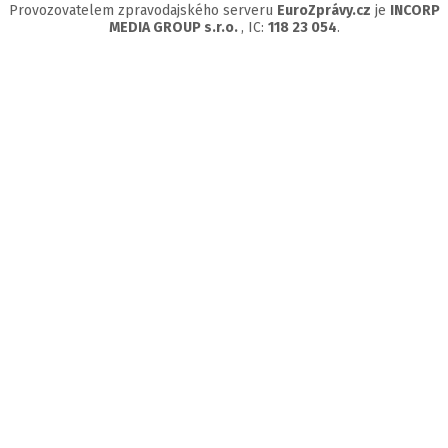
Provozovatelem zpravodajského serveru
EuroZprávy.cz
je
INCORP
MEDIA GROUP s.r.o.
, IC:
118 23 054
.