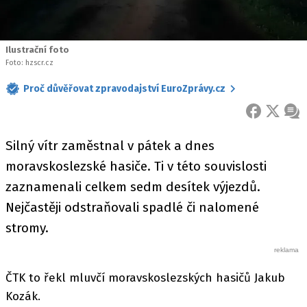
Ilustrační foto
Foto: hzscr.cz
Proč důvěřovat zpravodajství EuroZprávy.cz
FACEBOOK
X
ZPR
Silný vítr zaměstnal v pátek a dnes
moravskoslezské hasiče. Ti v této souvislosti
zaznamenali celkem sedm desítek výjezdů.
Nejčastěji odstraňovali spadlé či nalomené
stromy.
ČTK to řekl mluvčí moravskoslezských hasičů Jakub
Kozák.