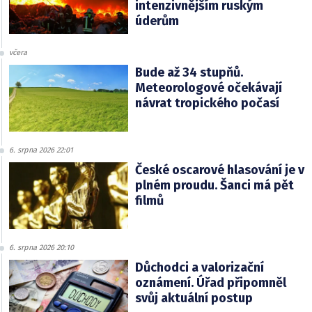
intenzivnějším ruským
úderům
včera
Bude až 34 stupňů.
Meteorologové očekávají
návrat tropického počasí
6. srpna 2026 22:01
České oscarové hlasování je v
plném proudu. Šanci má pět
filmů
6. srpna 2026 20:10
Důchodci a valorizační
oznámení. Úřad připomněl
svůj aktuální postup