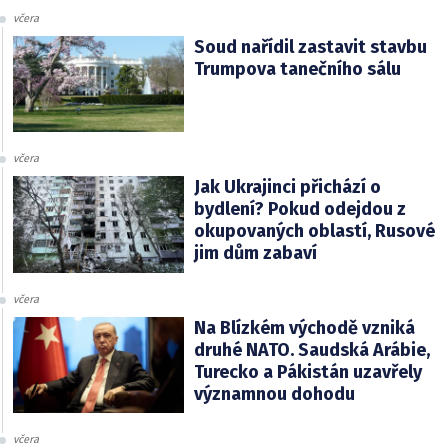
včera
Soud nařídil zastavit stavbu
Trumpova tanečního sálu
včera
Jak Ukrajinci přichází o
bydlení? Pokud odejdou z
okupovaných oblastí, Rusové
jim dům zabaví
včera
Na Blízkém východě vzniká
druhé NATO. Saudská Arábie,
Turecko a Pákistán uzavřely
významnou dohodu
včera