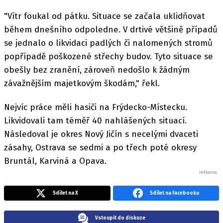
"Vítr foukal od pátku. Situace se začala uklidňovat
během dnešního odpoledne. V drtivé většině případů
se jednalo o likvidaci padlých či nalomených stromů
popřípadě poškozené střechy budov. Tyto situace se
obešly bez zranění, zároveň nedošlo k žádným
závažnějším majetkovým škodám," řekl.
Nejvíc práce měli hasiči na Frýdecko-Místecku.
Likvidovali tam téměř 40 nahlášených situací.
Následoval je okres Nový Jičín s necelými dvaceti
zásahy, Ostrava se sedmi a po třech poté okresy
Bruntál, Karviná a Opava.
Sdílet na X
Sdílet na Facebooku
Vstoupit do diskuze