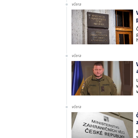
včera
včera
včera