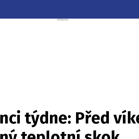
onci týdne: Před v
ný teplotní skok