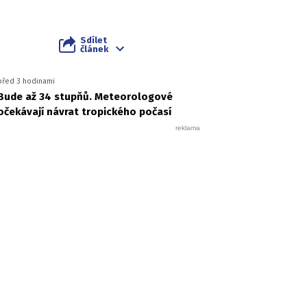
Sdílet
článek
před 3 hodinami
Bude až 34 stupňů. Meteorologové
očekávají návrat tropického počasí