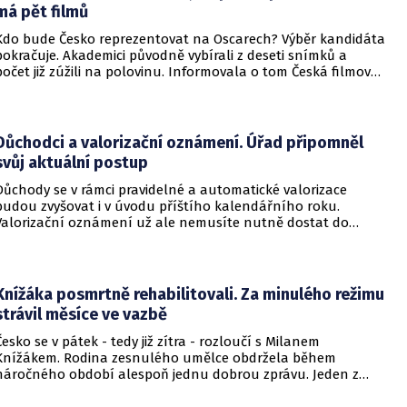
má pět filmů
Kdo bude Česko reprezentovat na Oscarech? Výběr kandidáta
pokračuje. Akademici původně vybírali z deseti snímků a
počet již zúžili na polovinu. Informovala o tom Česká filmová
a televizní akademie.
Důchodci a valorizační oznámení. Úřad připomněl
svůj aktuální postup
Důchody se v rámci pravidelné a automatické valorizace
budou zvyšovat i v úvodu příštího kalendářního roku.
Valorizační oznámení už ale nemusíte nutně dostat do
schránky. Pokud ho člověk chce mít na papíře, může si o něj
požádat.
Knížáka posmrtně rehabilitovali. Za minulého režimu
strávil měsíce ve vazbě
Česko se v pátek - tedy již zítra - rozloučí s Milanem
Knížákem. Rodina zesnulého umělce obdržela během
náročného období alespoň jednu dobrou zprávu. Jeden z
pražských obvodních soudů Knížáka definitivně rehabilitoval
za vazební stíhání v dobách komunistického režimu.