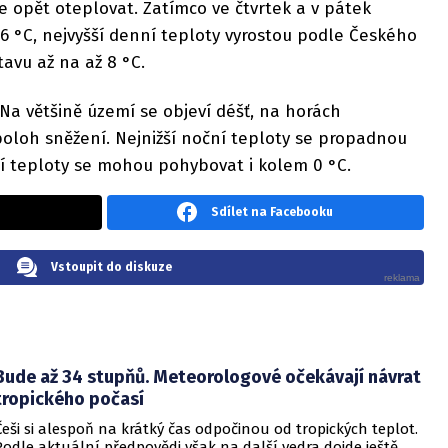
e opět oteplovat. Zatímco ve čtvrtek a v pátek
6 °C, nejvyšší denní teploty vyrostou podle Českého
avu až na až 8 °C.
 Na většině území se objeví déšť, na horách
oloh sněžení. Nejnižší noční teploty se propadnou
ní teploty se mohou pohybovat i kolem 0 °C.
Sdílet na Facebooku
Vstoupit do diskuze
Bude až 34 stupňů. Meteorologové očekávají návrat
tropického počasí
Češi si alespoň na krátký čas odpočinou od tropických teplot.
Podle aktuální předpovědi však na další vedra dojde ještě