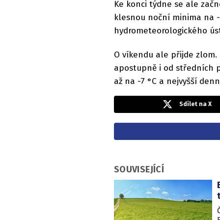
Ke konci týdne se ale začn
klesnou noční minima na -
hydrometeorologického úst
O víkendu ale přijde zlom.
apostupně i od středních p
až na -7 °C a nejvyšší den
Sdílet na X
SOUVISEJÍCÍ