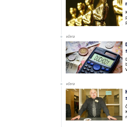
včera
včera