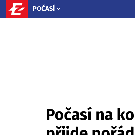
POČASÍ
Počasí na k
přijde pořád