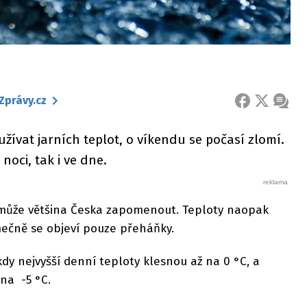
Zprávy.cz
FACEBOOK
X
ZPRÁ
žívat jarních teplot, o víkendu se počasí zlomí.
noci, tak i ve dne.
 může většina Česka zapomenout. Teploty naopak
mečně se objeví pouze přeháňky.
kdy nejvyšší denní teploty klesnou až na 0 °C, a
na -5 °C.