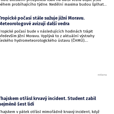
během probíhajícího týdne. Nedělní maxima budou šplhat
výrazně přes 30 stupňů.
Tropické počasí stále sužuje jižní Moravu.
Meteorologové avizují další vedra
Tropické počasí bude v následujících hodinách trápit
především jižní Moravu. Vyplývá to z aktuální výstrahy
Českého hydrometeorologického ústavu (ČHMÚ).
Meteorologové zároveň avizují, že již o víkendu by se horké
počasí mělo vrátit i na další místa v republice.
Thajskem otřásl krvavý incident. Student zabil
nejméně šest lidí
Thajskem v pátek otřásl mimořádně krvavý incident, když