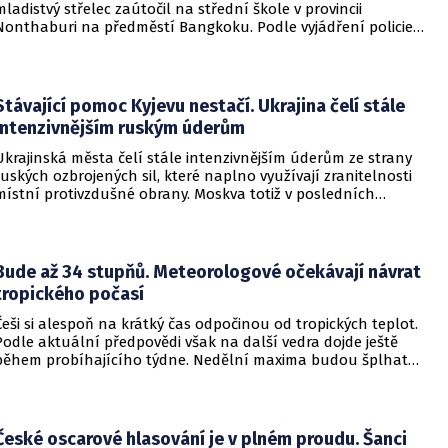
mladistvý střelec zaútočil na střední škole v provincii
Nonthaburi na předměstí Bangkoku. Podle vyjádření policie
začalo násilné řádění poté, co podezřelý čtrnáctiletý chlapec
údajně usmrtil své prarodiče v jejich domě a následně zamířil
do vzdělávací instituce.
Stávající pomoc Kyjevu nestačí. Ukrajina čelí stále
intenzivnějším ruským úderům
Ukrajinská města čelí stále intenzivnějším úderům ze strany
ruských ozbrojených sil, které naplno využívají zranitelnosti
místní protivzdušné obrany. Moskva totiž v posledních
měsících masivně sází na balistické rakety. Tyto zbraně
dopadají na hustě obydlené oblasti s minimálním nebo
dokonce žádným varováním předem, což civilnímu
obyvatelstvu dává jen pramalou šanci se včas ukrýt.
Bude až 34 stupňů. Meteorologové očekávají návrat
tropického počasí
Češi si alespoň na krátký čas odpočinou od tropických teplot.
Podle aktuální předpovědi však na další vedra dojde ještě
během probíhajícího týdne. Nedělní maxima budou šplhat
výrazně přes 30 stupňů.
České oscarové hlasování je v plném proudu. Šanci