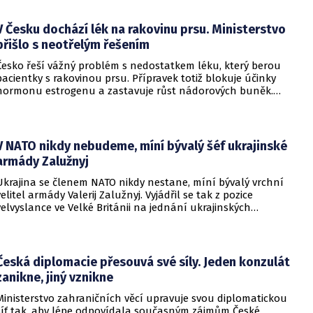
V Česku dochází lék na rakovinu prsu. Ministerstvo
přišlo s neotřelým řešením
Česko řeší vážný problém s nedostatkem léku, který berou
pacientky s rakovinou prsu. Přípravek totiž blokuje účinky
hormonu estrogenu a zastavuje růst nádorových buněk.
Pomoci má zvláštní léčebný program, který připravilo
ministerstvo zdravotnictví.
V NATO nikdy nebudeme, míní bývalý šéf ukrajinské
armády Zalužnyj
Ukrajina se členem NATO nikdy nestane, míní bývalý vrchní
velitel armády Valerij Zalužnyj. Vyjádřil se tak z pozice
velvyslance ve Velké Británii na jednání ukrajinských
diplomatů v Kyjevě. Představitele své země nabádal k tomu,
aby se snažila uzavřít jiné aliance.
Česká diplomacie přesouvá své síly. Jeden konzulát
zanikne, jiný vznikne
Ministerstvo zahraničních věcí upravuje svou diplomatickou
síť tak, aby lépe odpovídala současným zájmům České