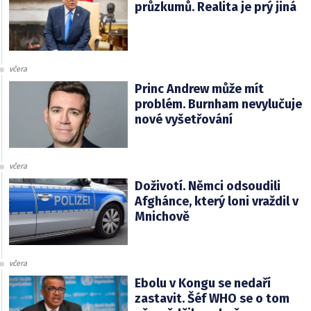
průzkumů. Realita je prý jiná
včera
Princ Andrew může mít
problém. Burnham nevylučuje
nové vyšetřování
včera
Doživotí. Němci odsoudili
Afghánce, který loni vraždil v
Mnichově
včera
Ebolu v Kongu se nedaří
zastavit. Šéf WHO se o tom