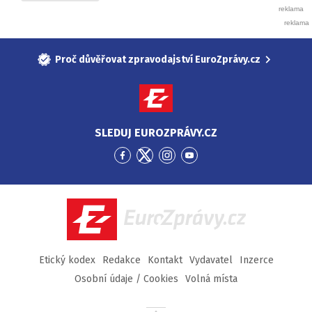
Proč důvěřovat zpravodajství EuroZprávy.cz
SLEDUJ EUROZPRÁVY.CZ
Přejít
Přejít
Přejít
Přejít
na
na
na
na
Facebook
Twitter
Instagram
YouTube
EuroZprávy.cz
Etický kodex
Redakce
Kontakt
Vydavatel
Inzerce
Osobní údaje / Cookies
Volná místa
Přejít