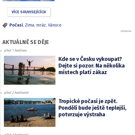
VÍCE SOUVISEJÍCÍCH
Počasí
,
Zima
,
mráz
,
Vánoce
AKTUÁLNĚ SE DĚJE
před 1 hodinou
Kde se v Česku vykoupat?
Dejte si pozor. Na několika
místech platí zákaz
před 2 hodinami
Tropické počasí je zpět.
Pondělí bude ještě teplejší,
potvrzuje výstraha
před 3 hodinami