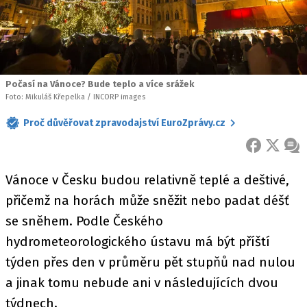
Počasí na Vánoce? Bude teplo a více srážek
Foto: Mikuláš Křepelka / INCORP images
Proč důvěřovat zpravodajství EuroZprávy.cz
FACEBOOK
X
ZPR
Vánoce v Česku budou relativně teplé a deštivé,
přičemž na horách může sněžit nebo padat déšť
se sněhem. Podle Českého
hydrometeorologického ústavu má být příští
týden přes den v průměru pět stupňů nad nulou
a jinak tomu nebude ani v následujících dvou
týdnech.