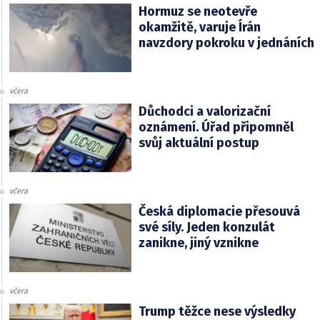
Hormuz se neotevře
okamžitě, varuje Írán
navzdory pokroku v jednáních
včera
Důchodci a valorizační
oznámení. Úřad připomněl
svůj aktuální postup
včera
Česká diplomacie přesouvá
své síly. Jeden konzulát
zanikne, jiný vznikne
včera
Trump těžce nese výsledky