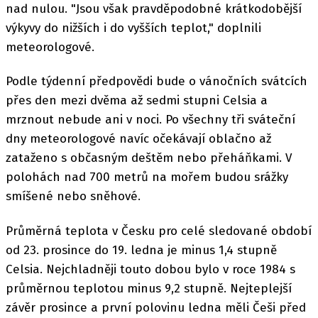
nad nulou. "Jsou však pravděpodobné krátkodobější
výkyvy do nižších i do vyšších teplot," doplnili
meteorologové.
Podle týdenní předpovědi bude o vánočních svátcích
přes den mezi dvěma až sedmi stupni Celsia a
mrznout nebude ani v noci. Po všechny tři sváteční
dny meteorologové navíc očekávají oblačno až
zataženo s občasným deštěm nebo přeháňkami. V
polohách nad 700 metrů na mořem budou srážky
smíšené nebo sněhové.
Průměrná teplota v Česku pro celé sledované období
od 23. prosince do 19. ledna je minus 1,4 stupně
Celsia. Nejchladněji touto dobou bylo v roce 1984 s
průměrnou teplotou minus 9,2 stupně. Nejteplejší
závěr prosince a první polovinu ledna měli Češi před