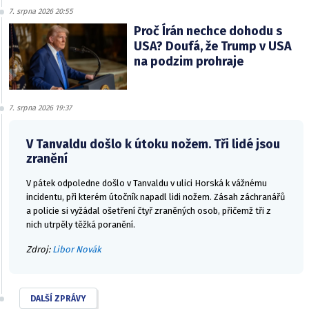
7. srpna 2026 20:55
Proč Írán nechce dohodu s
USA? Doufá, že Trump v USA
na podzim prohraje
7. srpna 2026 19:37
V Tanvaldu došlo k útoku nožem. Tři lidé jsou
zranění
V pátek odpoledne došlo v Tanvaldu v ulici Horská k vážnému
incidentu, při kterém útočník napadl lidi nožem. Zásah záchranářů
a policie si vyžádal ošetření čtyř zraněných osob, přičemž tři z
nich utrpěly těžká poranění.
Zdroj:
Libor Novák
DALŠÍ ZPRÁVY