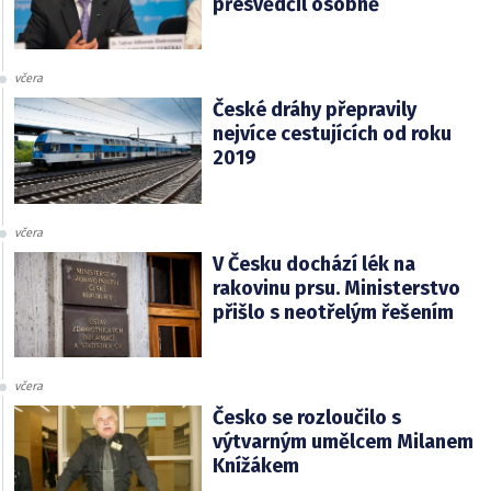
přesvědčil osobně
včera
České dráhy přepravily
nejvíce cestujících od roku
2019
včera
V Česku dochází lék na
rakovinu prsu. Ministerstvo
přišlo s neotřelým řešením
včera
Česko se rozloučilo s
výtvarným umělcem Milanem
Knížákem