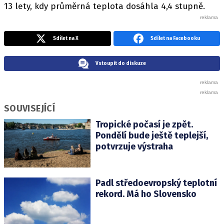
13 lety, kdy průměrná teplota dosáhla 4,4 stupně.
Sdílet na X
Sdílet na Facebooku
Vstoupit do diskuze
SOUVISEJÍCÍ
Tropické počasí je zpět.
Pondělí bude ještě teplejší,
potvrzuje výstraha
Padl středoevropský teplotní
rekord. Má ho Slovensko