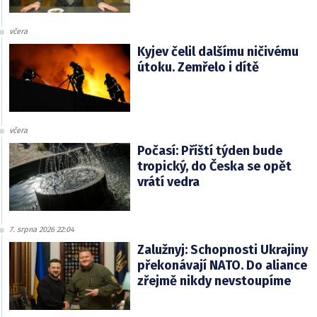
včera
Kyjev čelil dalšímu ničivému
útoku. Zemřelo i dítě
včera
Počasí: Příští týden bude
tropický, do Česka se opět
vrátí vedra
7. srpna 2026 22:04
Zalužnyj: Schopnosti Ukrajiny
překonávají NATO. Do aliance
zřejmě nikdy nevstoupíme