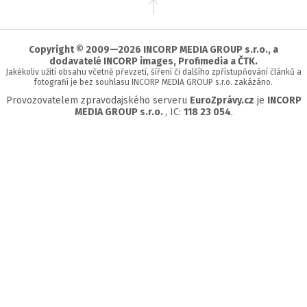
na
začátek
stránky
Copyright © 2009—2026 INCORP MEDIA GROUP s.r.o., a
dodavatelé INCORP images, Profimedia a ČTK.
Jakékoliv užití obsahu včetně převzetí, šíření či dalšího zpřístupňování článků a
fotografií je bez souhlasu INCORP MEDIA GROUP s.r.o. zakázáno.
Provozovatelem zpravodajského serveru
EuroZprávy.cz
je
INCORP
MEDIA GROUP s.r.o.
, IC:
118 23 054
.