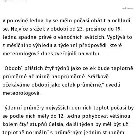
V polovině ledna by se mělo počasí obátit a ochladí
se. Nejvíce srážek v období od 23. prosince do 19.
ledna spadne právě o vánočních svátcích. Vyplývá to
z měsíčního výhledu a týdenní předpovědi, které
meteorologové dnes zveřejnili na webu.
"Období příštích čtyř týdnů jako celek bude teplotně
průměrné až mírně nadprůměrné. Srážkově
očekáváme období jako celek průměrné," uvedli
meteorologové.
Týdenní průměry nejvyšších denních teplot počasí by
se podle nich měly do 12. ledna pohybovat většinou
kolem čtyř stupňů Celsia, další týden by měl být už
teplotně normální s průměrným jedním stupněm