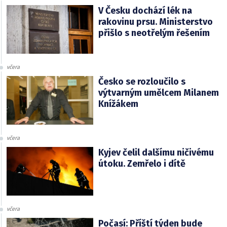
V Česku dochází lék na
rakovinu prsu. Ministerstvo
přišlo s neotřelým řešením
včera
Česko se rozloučilo s
výtvarným umělcem Milanem
Knížákem
včera
Kyjev čelil dalšímu ničivému
útoku. Zemřelo i dítě
včera
Počasí: Příští týden bude