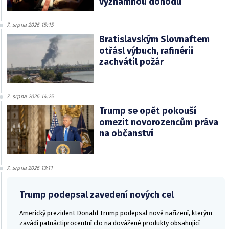
významnou dohodu
7. srpna 2026 15:15
Bratislavským Slovnaftem
otřásl výbuch, rafinérii
zachvátil požár
7. srpna 2026 14:25
Trump se opět pokouší
omezit novorozencům práva
na občanství
7. srpna 2026 13:11
Trump podepsal zavedení nových cel
Americký prezident Donald Trump podepsal nové nařízení, kterým
zavádí patnáctiprocentní clo na dovážené produkty obsahující