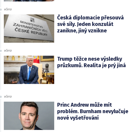
včera
Česká diplomacie přesouvá
své síly. Jeden konzulát
zanikne, jiný vznikne
včera
Trump těžce nese výsledky
průzkumů. Realita je prý jiná
včera
Princ Andrew může mít
problém. Burnham nevylučuje
nové vyšetřování