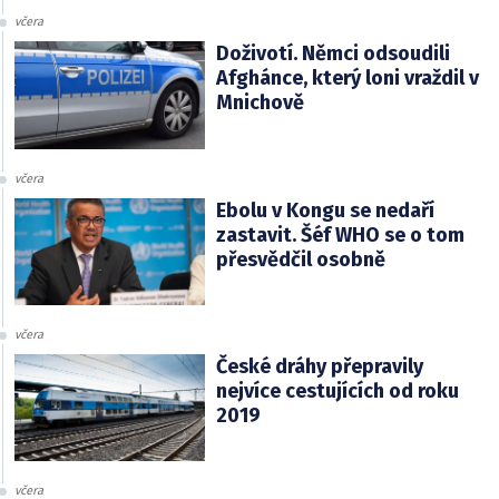
včera
Doživotí. Němci odsoudili
Afghánce, který loni vraždil v
Mnichově
včera
Ebolu v Kongu se nedaří
zastavit. Šéf WHO se o tom
přesvědčil osobně
včera
České dráhy přepravily
nejvíce cestujících od roku
2019
včera