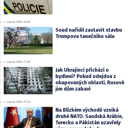
7. srpna 2026 18:26
Soud nařídil zastavit stavbu
Trumpova tanečního sálu
7. srpna 2026 17:09
Jak Ukrajinci přichází o
bydlení? Pokud odejdou z
okupovaných oblastí, Rusové
jim dům zabaví
7. srpna 2026 15:54
Na Blízkém východě vzniká
druhé NATO. Saudská Arábie,
Turecko a Pákistán uzavřely