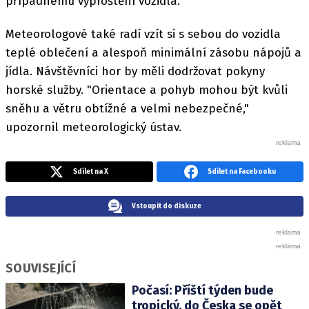
případnému vyproštění vozidla.
Meteorologové také radí vzít si s sebou do vozidla
teplé oblečení a alespoň minimální zásobu nápojů a
jídla. Návštěvníci hor by měli dodržovat pokyny
horské služby. "Orientace a pohyb mohou být kvůli
sněhu a větru obtížné a velmi nebezpečné,"
upozornil meteorologický ústav.
Sdílet na X
Sdílet na Facebooku
Vstoupit do diskuze
SOUVISEJÍCÍ
Počasí: Příští týden bude
tropický, do Česka se opět