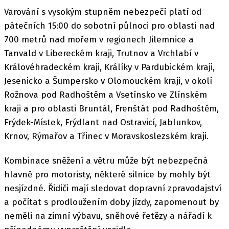
Varování s vysokým stupněm nebezpečí platí od
pátečních 15:00 do sobotní půlnoci pro oblasti nad
700 metrů nad mořem v regionech Jilemnice a
Tanvald v Libereckém kraji, Trutnov a Vrchlabí v
Královéhradeckém kraji, Králíky v Pardubickém kraji,
Jesenicko a Šumpersko v Olomouckém kraji, v okolí
Rožnova pod Radhoštěm a Vsetínsko ve Zlínském
kraji a pro oblasti Bruntál, Frenštát pod Radhoštěm,
Frýdek-Místek, Frýdlant nad Ostravicí, Jablunkov,
Krnov, Rýmařov a Třinec v Moravskoslezském kraji.
Kombinace sněžení a větru může být nebezpečná
hlavně pro motoristy, některé silnice by mohly být
nesjízdné. Řidiči mají sledovat dopravní zpravodajství
a počítat s prodloužením doby jízdy, zapomenout by
neměli na zimní výbavu, sněhové řetězy a nářadí k