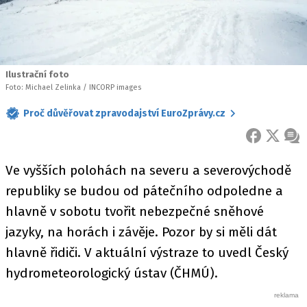
Ilustrační foto
Foto: Michael Zelinka / INCORP images
Proč důvěřovat zpravodajství EuroZprávy.cz
FACEBOOK
X
ZPR
Ve vyšších polohách na severu a severovýchodě
republiky se budou od pátečního odpoledne a
hlavně v sobotu tvořit nebezpečné sněhové
jazyky, na horách i závěje. Pozor by si měli dát
hlavně řidiči. V aktuální výstraze to uvedl Český
hydrometeorologický ústav (ČHMÚ).