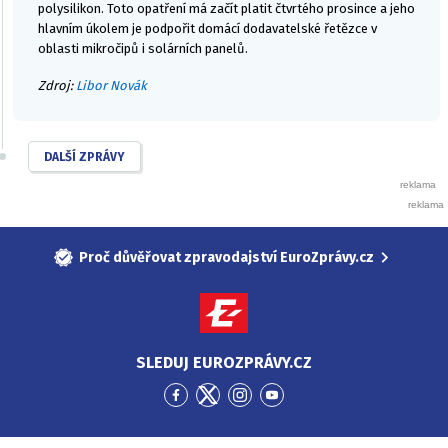
polysilikon. Toto opatření má začít platit čtvrtého prosince a jeho
hlavním úkolem je podpořit domácí dodavatelské řetězce v
oblasti mikročipů i solárních panelů.
Zdroj:
Libor Novák
DALŠÍ ZPRÁVY
Proč důvěřovat zpravodajství EuroZprávy.cz
SLEDUJ EUROZPRÁVY.CZ
Přejít
Přejít
Přejít
Přejít
na
na
na
na
Facebook
Twitter
Instagram
YouTube