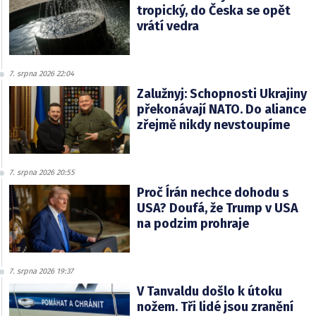
tropický, do Česka se opět
vrátí vedra
7. srpna 2026 22:04
Zalužnyj: Schopnosti Ukrajiny
překonávají NATO. Do aliance
zřejmě nikdy nevstoupíme
7. srpna 2026 20:55
Proč Írán nechce dohodu s
USA? Doufá, že Trump v USA
na podzim prohraje
7. srpna 2026 19:37
V Tanvaldu došlo k útoku
nožem. Tři lidé jsou zranění