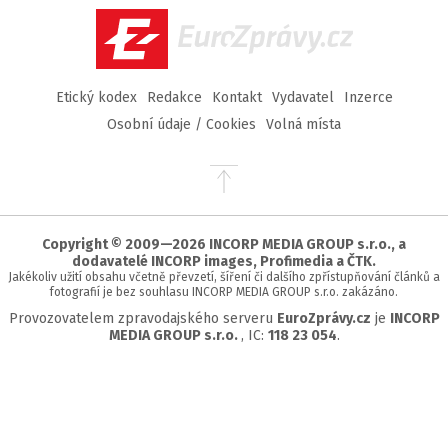
EuroZprávy.cz
Etický kodex
Redakce
Kontakt
Vydavatel
Inzerce
Osobní údaje / Cookies
Volná místa
Přejít
na
začátek
stránky
Copyright © 2009—2026 INCORP MEDIA GROUP s.r.o., a
dodavatelé INCORP images, Profimedia a ČTK.
Jakékoliv užití obsahu včetně převzetí, šíření či dalšího zpřístupňování článků a
fotografií je bez souhlasu INCORP MEDIA GROUP s.r.o. zakázáno.
Provozovatelem zpravodajského serveru
EuroZprávy.cz
je
INCORP
MEDIA GROUP s.r.o.
, IC:
118 23 054
.