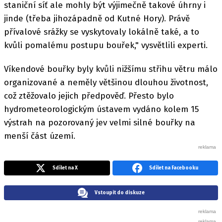
staniční síť ale mohly být výjimečně takové úhrny i
jinde (třeba jihozápadně od Kutné Hory). Právě
přívalové srážky se vyskytovaly lokálně také, a to
kvůli pomalému postupu bouřek," vysvětlili experti.
Víkendové bouřky byly kvůli nižšímu střihu větru málo
organizované a neměly většinou dlouhou životnost,
což ztěžovalo jejich předpověď. Přesto bylo
hydrometeorologickým ústavem vydáno kolem 15
výstrah na pozorovaný jev velmi silné bouřky na
menší část území.
Sdílet na X
Sdílet na Facebooku
Vstoupit do diskuze