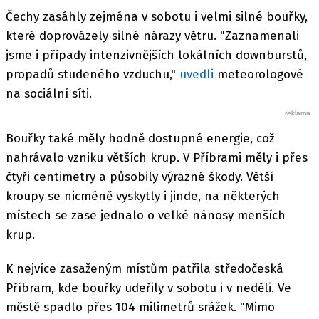
Čechy zasáhly zejména v sobotu i velmi silné bouřky,
které doprovázely silné nárazy větru. "Zaznamenali
jsme i případy intenzivnějších lokálních downburstů,
propadů studeného vzduchu,"
uvedli
meteorologové
na sociální síti.
Bouřky také měly hodně dostupné energie, což
nahrávalo vzniku větších krup. V Příbrami měly i přes
čtyři centimetry a působily výrazné škody. Větší
kroupy se nicméně vyskytly i jinde, na některých
místech se zase jednalo o velké nánosy menších
krup.
K nejvíce zasaženým místům patřila středočeská
Příbram, kde bouřky udeřily v sobotu i v neděli. Ve
městě spadlo přes 104 milimetrů srážek. "Mimo