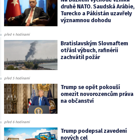
druhé NATO. Saudská Arábie,
Turecko a Pákistán uzavřely
významnou dohodu
před 4 hodinami
Bratislavským Slovnaftem
otřásl výbuch, rafinérii
zachvátil požár
před 5 hodinami
Trump se opět pokouší
omezit novorozencům práva
na občanství
před 6 hodinami
Trump podepsal zavedení
nových cel