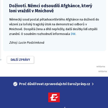
Doživotí. Němci odsoudili Afghánce, který
loni vraždil v Mnichově
Německý soud poslal pětadvacetiletého Afghánce na doživotí do
vězení za loňský tragický útok na demonstraci odborů v
Mnichově. Dospělá žena a dítě nepřežily, další desítky lidí utrpěli
zranění. O soudním rozhodnutí informovala
DW
.
Zdroj: Lucie Podzimková
DALŠÍ ZPRÁVY
Proč důvěřovat zpravodajství EuroZprávy.cz