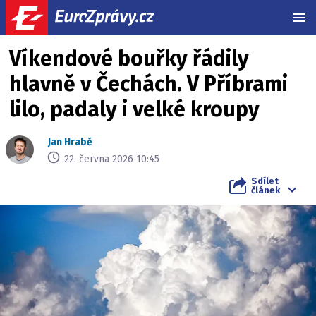
MEN
Víkendové bouřky řádily
hlavně v Čechách. V Příbrami
lilo, padaly i velké kroupy
Jan Hrabě
22. června 2026 10:45
Sdílet
článek