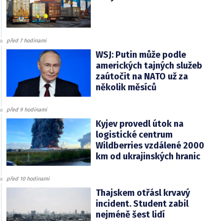
před 7 hodinami
WSJ: Putin může podle
amerických tajných služeb
zaútočit na NATO už za
několik měsíců
před 9 hodinami
Kyjev provedl útok na
logistické centrum
Wildberries vzdálené 2000
km od ukrajinských hranic
před 10 hodinami
Thajskem otřásl krvavý
incident. Student zabil
nejméně šest lidí