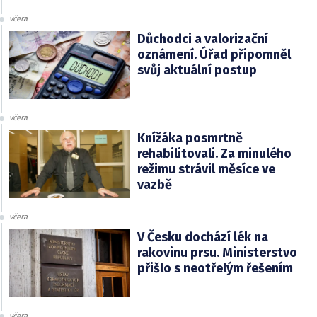
včera
Důchodci a valorizační
oznámení. Úřad připomněl
svůj aktuální postup
včera
Knížáka posmrtně
rehabilitovali. Za minulého
režimu strávil měsíce ve
vazbě
včera
V Česku dochází lék na
rakovinu prsu. Ministerstvo
přišlo s neotřelým řešením
včera