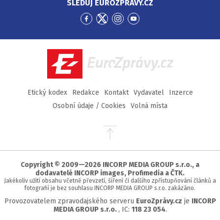
SLEDUJ EUROZPRÁVY.CZ
Přejít
Přejít
Přejít
Přejít
na
na
na
na
Facebook
Twitter
Instagram
YouTube
EuroZprávy.cz
Etický kodex
Redakce
Kontakt
Vydavatel
Inzerce
Osobní údaje / Cookies
Volná místa
Přejít
na
začátek
stránky
Copyright © 2009—2026 INCORP MEDIA GROUP s.r.o., a
dodavatelé INCORP images, Profimedia a ČTK.
Jakékoliv užití obsahu včetně převzetí, šíření či dalšího zpřístupňování článků a
fotografií je bez souhlasu INCORP MEDIA GROUP s.r.o. zakázáno.
Provozovatelem zpravodajského serveru
EuroZprávy.cz
je
INCORP
MEDIA GROUP s.r.o.
, IC:
118 23 054
.