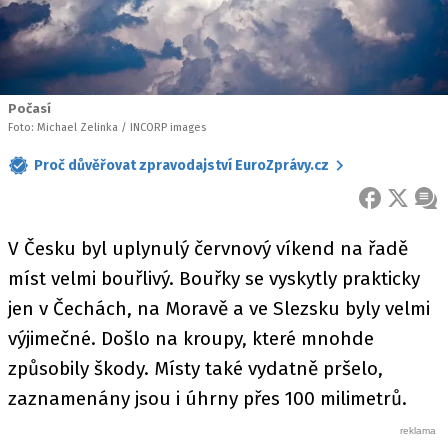
Počasí
Foto: Michael Zelinka / INCORP images
Proč důvěřovat zpravodajství EuroZprávy.cz
FACEBOOK
X
ZPR
V Česku byl uplynulý červnový víkend na řadě
míst velmi bouřlivý. Bouřky se vyskytly prakticky
jen v Čechách, na Moravě a ve Slezsku byly velmi
výjimečné. Došlo na kroupy, které mnohde
způsobily škody. Místy také vydatně pršelo,
zaznamenány jsou i úhrny přes 100 milimetrů.