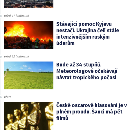
před 11 hodinami
Stávající pomoc Kyjevu
nestačí. Ukrajina čelí stále
intenzivnějším ruským
úderům
před 12 hodinami
Bude až 34 stupňů.
Meteorologové očekávají
návrat tropického počasí
včera
České oscarové hlasování je v
plném proudu. Šanci má pět
filmů