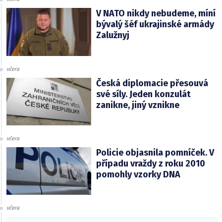
V NATO nikdy nebudeme, míní
bývalý šéf ukrajinské armády
Zalužnyj
včera
Česká diplomacie přesouvá
své síly. Jeden konzulát
zanikne, jiný vznikne
včera
Policie objasnila pomníček. V
případu vraždy z roku 2010
pomohly vzorky DNA
včera