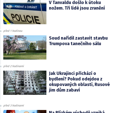
V Tanvaldu došlo k útoku
nožem. Tři lidé jsou zranění
před 1 hodinou
Soud nařídil zastavit stavbu
Trumpova tanečního sálu
před 2 hodinami
Jak Ukrajinci přichází o
bydlení? Pokud odejdou z
okupovaných oblastí, Rusové
jim dům zabaví
před 3 hodinami
Na Blízkém východě vzniká