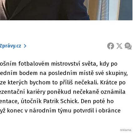
Zprávy.cz
FACEBOOK
X
ZPRÁ
šním fotbalovém mistrovství světa, kdy po
 jedním bodem na posledním místě své skupiny,
 ze kterých bychom to příliš nečekali. Krátce po
prezentační kariéry poněkud nečekaně oznámila
entace, útočník Patrik Schick. Den poté ho
dyž konec v národním týmu potvrdil i obránce