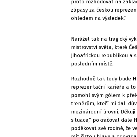
proto rozhodovat na zákla
zápasy za českou reprezent
ohledem na výsledek.“
Narážel tak na tragický vý
mistrovství světa, které Češ
Jihoafrickou republikou a 
posledním místě.
Rozhodně tak tedy bude Ho
reprezentační kariéře a to
pomohl svým gólem k překv
trenérům, kteří mi dali dů
mezinárodní úrovni. Děkuji
situace,“ pokračoval dále 
poděkovat své rodině, že v
mít čistou hlavu a odevzda