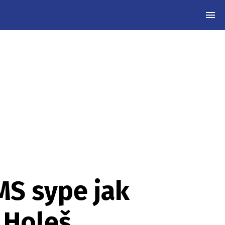
MEN
MS sype jak
 Holeš