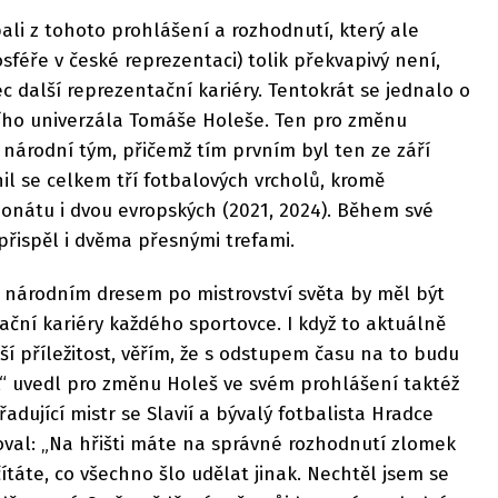
pali z tohoto prohlášení a rozhodnutí, který ale
éře v české reprezentaci) tolik překvapivý není,
c další reprezentační kariéry. Tentokrát se jednalo o
vního univerzála Tomáše Holeše. Ten pro změnu
národní tým, přičemž tím prvním byl ten ze září
nil se celkem tří fotbalových vrcholů, kromě
onátu i dvou evropských (2021, 2024). Během své
přispěl i dvěma přesnými trefami.
s národním dresem po mistrovství světa by měl být
ční kariéry každého sportovce. I když to aktuálně
 příležitost, věřím, že s odstupem času na to budu
,“ uvedl pro změnu Holeš ve svém prohlášení taktéž
dující mistr se Slavií a bývalý fotbalista Hradce
oval: „Na hřišti máte na správné rozhodnutí zlomek
yčítáte, co všechno šlo udělat jinak. Nechtěl jsem se