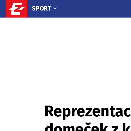
SPORT
Reprezentace
domeček z ka