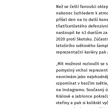
Než se čeští fanoušci okle
nakonec (vzhledem k atmosf
přišel den na to další kone
třiatřicetiletého defenzi
nastoupil ke 43 duelům za 
2020 proti Skotsku. Zúčast
letošního světového šampi
reprezentační kariéry pak 
„Mít možnost rozloučit se 
pomyslný vrchol reprezenta
nevnímám jako nejvhodnější
vzpomínat v hezčím světle
na Instagramu. Současný úřa
Králové a Jablonce pokrač
vteřiny a pak si kolikrát v