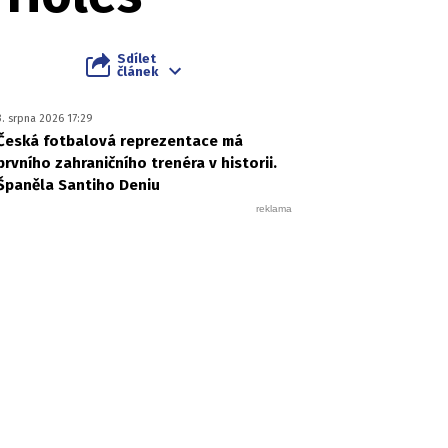
Sdílet
článek
3. srpna 2026 17:29
Česká fotbalová reprezentace má
prvního zahraničního trenéra v historii.
Španěla Santiho Deniu