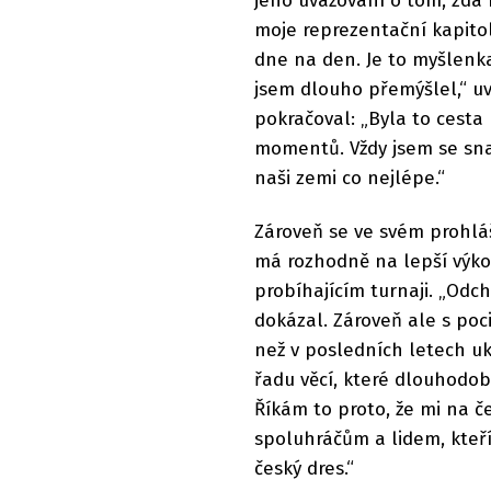
jeho uvažování o tom, zda m
moje reprezentační kapitol
dne na den. Je to myšlenka
jsem dlouho přemýšlel,“ u
pokračoval: „Byla to cesta 
momentů. Vždy jsem se sn
naši zemi co nejlépe.“
Zároveň se ve svém prohlá
má rozhodně na lepší výkon
probíhajícím turnaji. „Odc
dokázal. Zároveň ale s po
než v posledních letech uk
řadu věcí, které dlouhodob
Říkám to proto, že mi na č
spoluhráčům a lidem, kteří
český dres.“