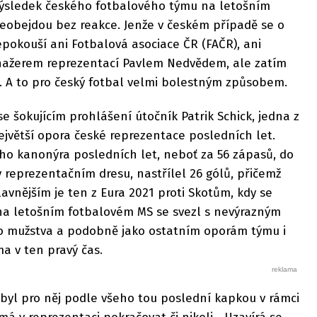
 výsledek českého fotbalového týmu na letošním
obejdou bez reakce. Jenže v českém případě se o
epokouší ani Fotbalová asociace ČR (FAČR), ani
anažerem reprezentací Pavlem Nedvědem, ale zatím
i. A to pro český fotbal velmi bolestným způsobem.
e šokujícím prohlášení útočník Patrik Schick, jedna z
ejvětší opora české reprezentace posledních let.
ího kanonýra posledních let, neboť za 56 zápasů, do
 reprezentačním dresu, nastřílel 26 gólů, přičemž
avnějším je ten z Eura 2021 proti Skotům, kdy se
že na letošním fotbalovém MS se svezl s nevýrazným
 mužstva a podobně jako ostatním oporám týmu i
a v ten pravý čas.
byl pro něj podle všeho tou poslední kapkou v rámci