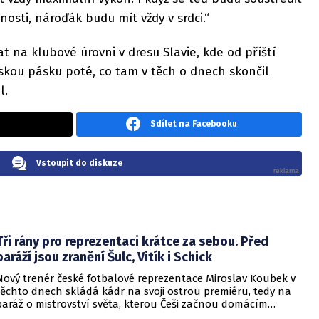
osti, nároďák budu mít vždy v srdci.“
 na klubové úrovni v dresu Slavie, kde od příští
skou pásku poté, co tam v těch o dnech skončil
l.
Sdílet na Facebooku
Vstoupit do diskuze
Tři rány pro reprezentaci krátce za sebou. Před
baráží jsou zranění Šulc, Vitík i Schick
Nový trenér české fotbalové reprezentace Miroslav Koubek v
těchto dnech skládá kádr na svoji ostrou premiéru, tedy na
baráž o mistrovství světa, kterou Češi začnou domácím
zápasem proti Irsku. Má to ale hned v úvodu svého angažmá