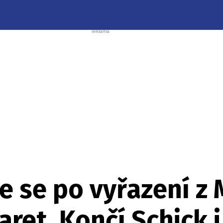
 se po vyřazení z 
ret. Končí Schick i