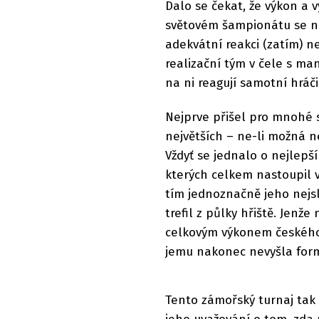
Dalo se čekat, že výkon a
světovém šampionátu se ne
adekvátní reakci (zatím) n
realizační tým v čele s m
na ni reagují samotní hráč
Nejprve přišel pro mnohé s
největších – ne-li možná n
Vždyť se jednalo o nejlepš
kterých celkem nastoupil v
tím jednoznačně jeho nejsl
trefil z půlky hřiště. Jen
celkovým výkonem českého
jemu nakonec nevyšla form
Tento zámořský turnaj tak 