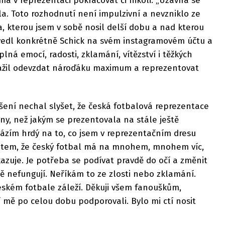
á v reprezentaci pokračovat či nikoli. „Uzavírá se
a. Toto rozhodnutí není impulzivní a nevzniklo ze
, kterou jsem v sobě nosil delší dobu a nad kterou
vedl konkrétně Schick na svém instagramovém účtu a
plná emocí, radosti, zklamání, vítězství i těžkých
ažil odevzdat nároďáku maximum a reprezentovat
šení nechal slyšet, že česká fotbalová reprezentace
y, než jakým se prezentovala na stále ještě
házím hrdý na to, co jsem v reprezentačním dresu
citem, že český fotbal má na mnohem, mnohem víc,
azuje. Je potřeba se podívat pravdě do očí a změnit
ě nefungují. Neříkám to ze zlosti nebo zklamání.
eském fotbale záleží. Děkuji všem fanouškům,
 mě po celou dobu podporovali. Bylo mi ctí nosit