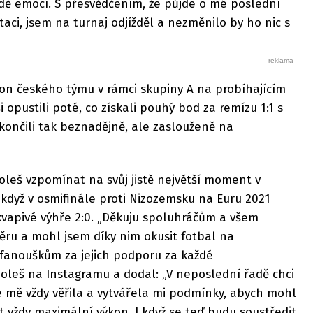
dě emocí. S přesvědčením, že půjde o mé poslední
aci, jsem na turnaj odjížděl a nezměnilo by ho nic s
kon českého týmu v rámci skupiny A na probíhajícím
i opustili poté, co získali pouhý bod za remízu 1:1 s
skončili tak beznadějně, ale zaslouženě na
leš vzpomínat na svůj jistě největší moment v
 když v osmifinále proti Nizozemsku na Euru 2021
apivé výhře 2:0. „Děkuju spoluhráčům a všem
věru a mohl jsem díky nim okusit fotbal na
 fanouškům za jejich podporu za každé
Holeš na Instagramu a dodal: „V neposlední řadě chci
e mě vždy věřila a vytvářela mi podmínky, abych mohl
t vždy maximální výkon. I když se teď budu soustředit