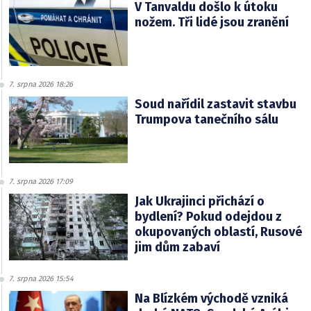
V Tanvaldu došlo k útoku
nožem. Tři lidé jsou zranění
7. srpna 2026 18:26
Soud nařídil zastavit stavbu
Trumpova tanečního sálu
7. srpna 2026 17:09
Jak Ukrajinci přichází o
bydlení? Pokud odejdou z
okupovaných oblastí, Rusové
jim dům zabaví
7. srpna 2026 15:54
Na Blízkém východě vzniká