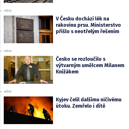
včera
V Česku dochází lék na
rakovinu prsu. Ministerstvo
přišlo s neotřelým řešením
včera
Česko se rozloučilo s
výtvarným umělcem Milanem
Knížákem
včera
Kyjev čelil dalšímu ničivému
útoku. Zemřelo i dítě