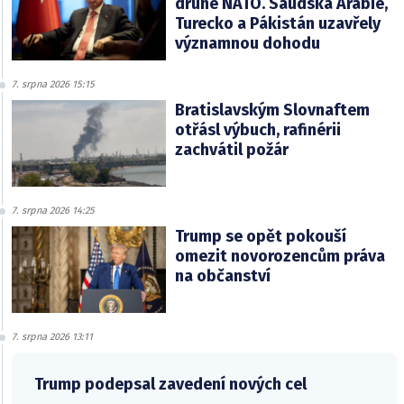
druhé NATO. Saudská Arábie,
Turecko a Pákistán uzavřely
významnou dohodu
7. srpna 2026 15:15
Bratislavským Slovnaftem
otřásl výbuch, rafinérii
zachvátil požár
7. srpna 2026 14:25
Trump se opět pokouší
omezit novorozencům práva
na občanství
7. srpna 2026 13:11
Trump podepsal zavedení nových cel