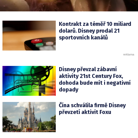
Kontrakt za téměř 10 miliard
dolarů. Disney prodal 21
sportovních kanálů
Disney převzal zábavní
aktivity 21st Century Fox,
dohoda bude mít i negativní
dopady
Čína schválila firmě Disney
převzetí aktivit Foxu