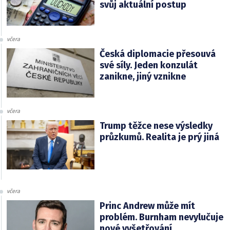
svůj aktuální postup
včera
Česká diplomacie přesouvá
své síly. Jeden konzulát
zanikne, jiný vznikne
včera
Trump těžce nese výsledky
průzkumů. Realita je prý jiná
včera
Princ Andrew může mít
problém. Burnham nevylučuje
nové vyšetřování