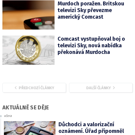
Murdoch poražen. Britskou
televizi Sky převezme
americký Comcast
Comcast vystupňoval boj o
televizi Sky, nová nabídka
překonává Murdocha
PŘEDCHOZÍ ČLÁNKY
DALŠÍ ČLÁNKY
AKTUÁLNĚ SE DĚJE
včera
Důchodci a valorizační
oznámení. Úřad připomněl