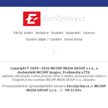
na
na
na
na
Facebook
Twitter
Instagram
YouTube
EuroZprávy.cz
Etický kodex
Redakce
Kontakt
Vydavatel
Inzerce
Osobní údaje / Cookies
Volná místa
Přejít
na
začátek
stránky
Copyright © 2009—2026 INCORP MEDIA GROUP s.r.o., a
dodavatelé INCORP images, Profimedia a ČTK.
Jakékoliv užití obsahu včetně převzetí, šíření či dalšího zpřístupňování článků a
fotografií je bez souhlasu INCORP MEDIA GROUP s.r.o. zakázáno.
Provozovatelem zpravodajského serveru
EuroZprávy.cz
je
INCORP
MEDIA GROUP s.r.o.
, IC:
118 23 054
.