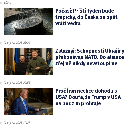
včera
Počasí: Příští týden bude
tropický, do Česka se opět
vrátí vedra
7. srpna 2026 22:04
Zalužnyj: Schopnosti Ukrajiny
překonávají NATO. Do aliance
zřejmě nikdy nevstoupíme
7. srpna 2026 20:55
Proč Írán nechce dohodu s
USA? Doufá, že Trump v USA
na podzim prohraje
7. srpna 2026 19:37