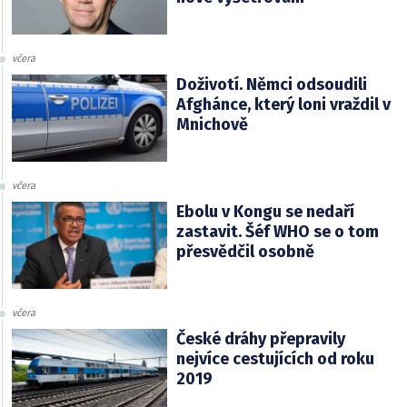
včera
Doživotí. Němci odsoudili
Afghánce, který loni vraždil v
Mnichově
včera
Ebolu v Kongu se nedaří
zastavit. Šéf WHO se o tom
přesvědčil osobně
včera
České dráhy přepravily
nejvíce cestujících od roku
2019