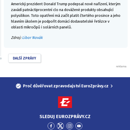
Americký prezident Donald Trump podepsal nové nařízení, kterým
zavádí patnáctiprocentní clo na dovážené produkty obsahující
polysilikon. Toto opatření má začít platit čtvrtého prosince a jeho
hlavním úkolem je podpořit domácí dodavatelské řetězce v
oblasti mikročipů i solárních panelů.
Zdroj:
Libor Novák
DALŠÍ ZPRÁVY
Proč důvěřovat zpravodajství EuroZprávy.cz
SLEDUJ EUROZPRÁVY.CZ
Přejít
Přejít
Přejít
Přejít