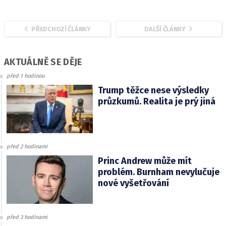
PŘEDCHOZÍ ČLÁNKY
DALŠÍ ČLÁNKY
AKTUÁLNĚ SE DĚJE
před 1 hodinou
Trump těžce nese výsledky
průzkumů. Realita je prý jiná
před 2 hodinami
Princ Andrew může mít
problém. Burnham nevylučuje
nové vyšetřování
před 3 hodinami