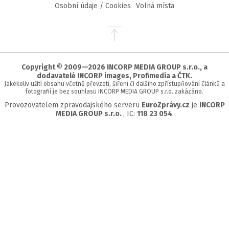
Osobní údaje / Cookies
Volná místa
Přejít
na
začátek
stránky
Copyright © 2009—2026 INCORP MEDIA GROUP s.r.o., a
dodavatelé INCORP images, Profimedia a ČTK.
Jakékoliv užití obsahu včetně převzetí, šíření či dalšího zpřístupňování článků a
fotografií je bez souhlasu INCORP MEDIA GROUP s.r.o. zakázáno.
Provozovatelem zpravodajského serveru
EuroZprávy.cz
je
INCORP
MEDIA GROUP s.r.o.
, IC:
118 23 054
.