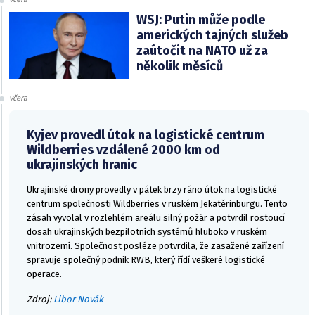
WSJ: Putin může podle
amerických tajných služeb
zaútočit na NATO už za
několik měsíců
včera
Kyjev provedl útok na logistické centrum
Wildberries vzdálené 2000 km od
ukrajinských hranic
Ukrajinské drony provedly v pátek brzy ráno útok na logistické
centrum společnosti Wildberries v ruském Jekatěrinburgu. Tento
zásah vyvolal v rozlehlém areálu silný požár a potvrdil rostoucí
dosah ukrajinských bezpilotních systémů hluboko v ruském
vnitrozemí. Společnost posléze potvrdila, že zasažené zařízení
spravuje společný podnik RWB, který řídí veškeré logistické
operace.
Zdroj:
Libor Novák