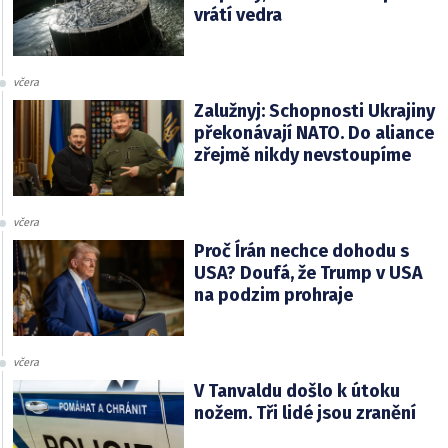
vrátí vedra
včera
Zalužnyj: Schopnosti Ukrajiny
překonávají NATO. Do aliance
zřejmě nikdy nevstoupíme
včera
Proč Írán nechce dohodu s
USA? Doufá, že Trump v USA
na podzim prohraje
včera
V Tanvaldu došlo k útoku
nožem. Tři lidé jsou zranění