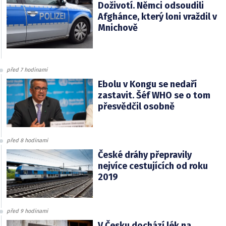
Doživotí. Němci odsoudili
Afghánce, který loni vraždil v
Mnichově
před 7 hodinami
Ebolu v Kongu se nedaří
zastavit. Šéf WHO se o tom
přesvědčil osobně
před 8 hodinami
České dráhy přepravily
nejvíce cestujících od roku
2019
před 9 hodinami
V Česku dochází lék na