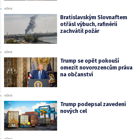
včera
Bratislavským Slovnaftem
otřásl výbuch, rafinérii
zachvátil požár
včera
Trump se opět pokouší
omezit novorozencům práva
na občanství
včera
Trump podepsal zavedení
nových cel
včera