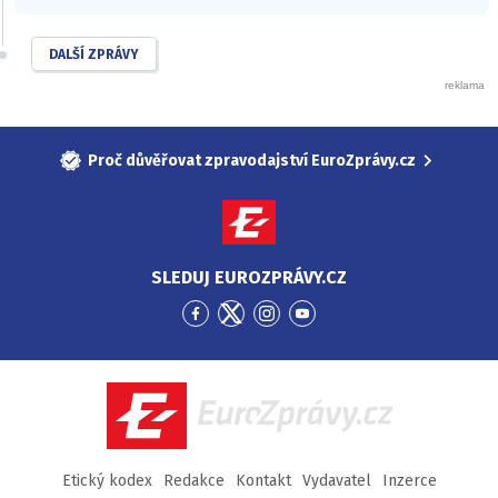
DALŠÍ ZPRÁVY
Proč důvěřovat zpravodajství EuroZprávy.cz
SLEDUJ EUROZPRÁVY.CZ
Přejít
Přejít
Přejít
Přejít
na
na
na
na
Facebook
Twitter
Instagram
YouTube
EuroZprávy.cz
Etický kodex
Redakce
Kontakt
Vydavatel
Inzerce