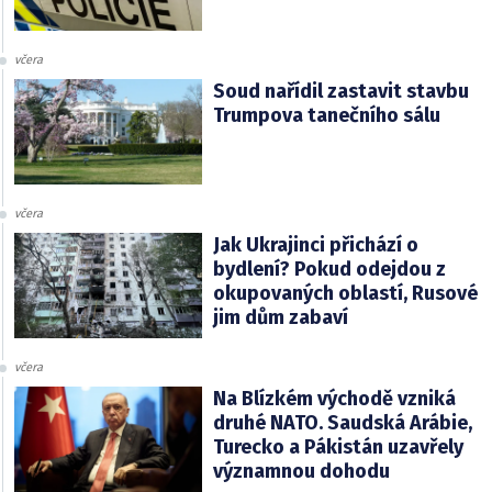
včera
Soud nařídil zastavit stavbu
Trumpova tanečního sálu
včera
Jak Ukrajinci přichází o
bydlení? Pokud odejdou z
okupovaných oblastí, Rusové
jim dům zabaví
včera
Na Blízkém východě vzniká
druhé NATO. Saudská Arábie,
Turecko a Pákistán uzavřely
významnou dohodu