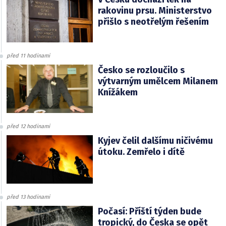
rakovinu prsu. Ministerstvo
přišlo s neotřelým řešením
před 11 hodinami
Česko se rozloučilo s
výtvarným umělcem Milanem
Knížákem
před 12 hodinami
Kyjev čelil dalšímu ničivému
útoku. Zemřelo i dítě
před 13 hodinami
Počasí: Příští týden bude
tropický, do Česka se opět