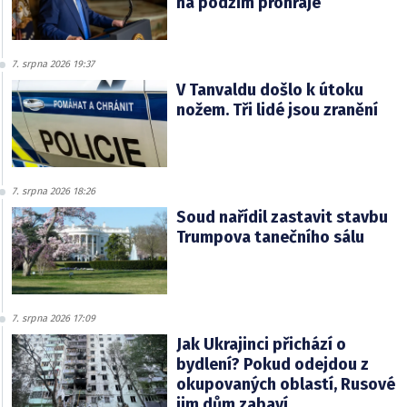
na podzim prohraje
7. srpna 2026 19:37
V Tanvaldu došlo k útoku
nožem. Tři lidé jsou zranění
7. srpna 2026 18:26
Soud nařídil zastavit stavbu
Trumpova tanečního sálu
7. srpna 2026 17:09
Jak Ukrajinci přichází o
bydlení? Pokud odejdou z
okupovaných oblastí, Rusové
jim dům zabaví