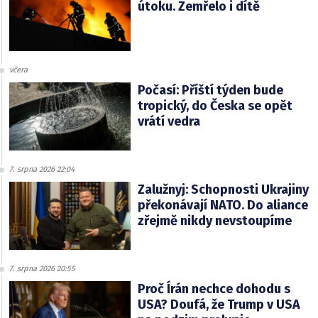
útoku. Zemřelo i dítě
včera
Počasí: Příští týden bude
tropický, do Česka se opět
vrátí vedra
7. srpna 2026 22:04
Zalužnyj: Schopnosti Ukrajiny
překonávají NATO. Do aliance
zřejmě nikdy nevstoupíme
7. srpna 2026 20:55
Proč Írán nechce dohodu s
USA? Doufá, že Trump v USA