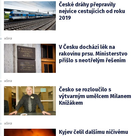
České dráhy přepravily
nejvíce cestujících od roku
2019
včera
V Česku dochází lék na
rakovinu prsu. Ministerstvo
přišlo s neotřelým řešením
včera
Česko se rozloučilo s
výtvarným umělcem Milanem
Knížákem
včera
Kyjev čelil dalšímu ničivému