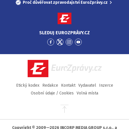
Proč důvěřovat zpravodajství EuroZprávy.cz
SLEDUJ EUROZPRÁVY.CZ
Přejít
Přejít
Přejít
Přejít
na
na
na
na
Facebook
Twitter
Instagram
YouTube
EuroZprávy.cz
Etický kodex
Redakce
Kontakt
Vydavatel
Inzerce
Osobní údaje / Cookies
Volná místa
Přejít
na
začátek
stránky
Copyright © 2009—2026 INCORP MEDIA GROUP s.r.o., a