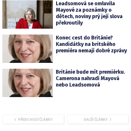
Leadsomová se omluvila
Mayové za poznámky o
dětech, noviny prý její slova
překroutily
Konec cest do Británie?
Kandidátky na britského
premiéra nemají dobré zprávy
Británie bude mít premiérku.
Camerona nahradí Mayová
nebo Leadsomová
PŘEDCHOZÍ ČLÁNKY
DALŠÍ ČLÁNKY