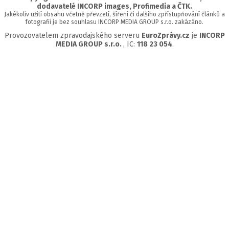
dodavatelé INCORP images, Profimedia a ČTK.
Jakékoliv užití obsahu včetně převzetí, šíření či dalšího zpřístupňování článků a
fotografií je bez souhlasu INCORP MEDIA GROUP s.r.o. zakázáno.
Provozovatelem zpravodajského serveru
EuroZprávy.cz
je
INCORP
MEDIA GROUP s.r.o.
, IC:
118 23 054
.