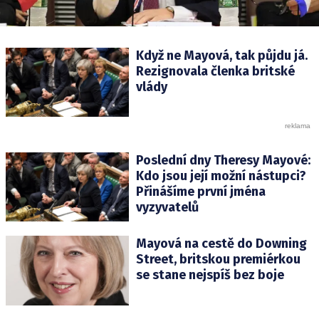
Když ne Mayová, tak půjdu já.
Rezignovala členka britské
vlády
Poslední dny Theresy Mayové:
Kdo jsou její možní nástupci?
Přinášíme první jména
vyzyvatelů
Mayová na cestě do Downing
Street, britskou premiérkou
se stane nejspíš bez boje