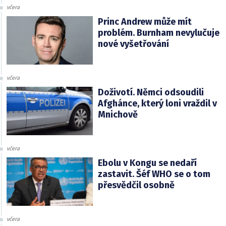
včera
Princ Andrew může mít
problém. Burnham nevylučuje
nové vyšetřování
včera
Doživotí. Němci odsoudili
Afghánce, který loni vraždil v
Mnichově
včera
Ebolu v Kongu se nedaří
zastavit. Šéf WHO se o tom
přesvědčil osobně
včera