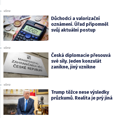
včera
Důchodci a valorizační
oznámení. Úřad připomněl
svůj aktuální postup
včera
Česká diplomacie přesouvá
své síly. Jeden konzulát
zanikne, jiný vznikne
včera
Trump těžce nese výsledky
průzkumů. Realita je prý jiná