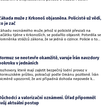
nejnovějších informací už není nikdo ze zraněných v
ohrožení života.
Záhada muže z Krkonoš objasněna. Policisté už vědí,
co je zač
Záhadu neznámého muže, jehož si policisté převzali na
začátku týdne v Krkonoších, se podařilo objasnit. Potvrdila se
domněnka strážců zákona, že se jedná o cizince. Policie o tom
informovala na webu.
Hormuz se neotevře okamžitě, varuje Írán navzdory
pokroku v jednáních
Rozhovory, které mají zajistit bezpečný lodní provoz v
Hormuzském průlivu, pokračují podle Ománu pozitivně. Írán
nicméně upozornil, že ani případná dohoda nepovede k
okamžitému znovuotevření klíčové vodní cesty. Informovala
o tom BBC.
Důchodci a valorizační oznámení. Úřad připomněl
svůj aktuální postup