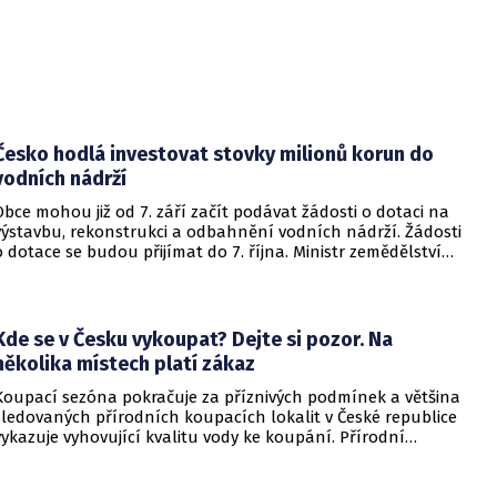
Česko hodlá investovat stovky milionů korun do
vodních nádrží
Obce mohou již od 7. září začít podávat žádosti o dotaci na
výstavbu, rekonstrukci a odbahnění vodních nádrží. Žádosti
o dotace se budou přijímat do 7. října. Ministr zemědělství
Martin Šebestyán podepsal výzvu, podle které si obce mezi
sebou rozdělí 300 miliónů korun v rámci programu Podpora
opatření na malých vodních nádržích a drobných vodních
tocích – 3. etapa. Informovalo o tom ministerstvo
Kde se v Česku vykoupat? Dejte si pozor. Na
zemědělství.
několika místech platí zákaz
Koupací sezóna pokračuje za příznivých podmínek a většina
sledovaných přírodních koupacích lokalit v České republice
vykazuje vyhovující kvalitu vody ke koupání. Přírodní
koupací vody nadále představují oblíbené místo letní
rekreace a v uplynulém týdnu se na jejich zvýšené
návštěvnosti podílelo také velmi teplé počasí s teplotami