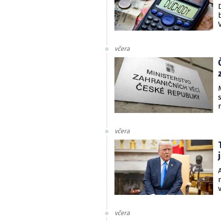
včera
včera
včera