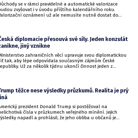
Důchody se v rámci pravidelné a automatické valorizace
budou zvyšovat i v úvodu příštího kalendářního roku.
Valorizační oznámení už ale nemusíte nutně dostat do
schránky. Pokud ho člověk chce mít na papíře, může si o něj
požádat.
Česká diplomacie přesouvá své síly. Jeden konzulát
zanikne, jiný vznikne
Ministerstvo zahraničních věcí upravuje svou diplomatickou
síť tak, aby lépe odpovídala současným zájmům České
republiky. Už za několik týdnu ukončí činnost jeden z
konzulátů, jiný ji naopak zahájí. Ministerstvo o tom
informovalo na webu.
Trump těžce nese výsledky průzkumů. Realita je prý
jiná
Americký prezident Donald Trump si postěžoval na
nelichotivá čísla v průzkumech veřejného mínění. Jejich
výsledky napadl a prohlásil, že jeho obliba u občanů je
vysoká. Trump dokonce vyjmenoval důvody, proč by tomu tak
mělo být.