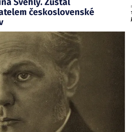
ína Švehly. Zůstal
telem československé
v