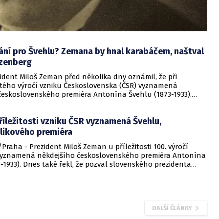
ní pro Švehlu? Zemana by hnal karabáčem, naštval
zenberg
ident Miloš Zeman před několika dny oznámil, že při
 stého výročí vzniku Československa (ČSR) vyznamená
československého premiéra Antonína Švehlu (1873-1933).
eda TOP 09 Karel Schwarzenberg však tvrdí, že Švehla by si
yznamenání nikdy nevzal.
íležitosti vzniku ČSR vyznamená Švehlu,
likového premiéra
Praha - Prezident Miloš Zeman u příležitosti 100. výročí
vyznamená někdejšího československého premiéra Antonína
-1933). Dnes také řekl, že pozval slovenského prezidenta
u do Prahy na oslavy 28. října.
DALŠÍ ČLÁNKY