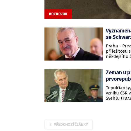
ROZHOVOR
Vyznamená
se Schwar
Praha - Prez
příležitosti
někdejšího 
Čestný předs
od Zemana v
Zeman u př
prvorepub
Topoľčianky/
vzniku ČSR 
Švehlu (1873
Andreje Kisk
PŘEDCHOZÍ ČLÁNKY