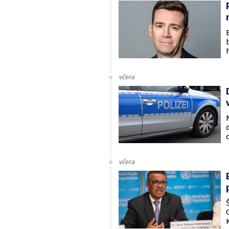
včera
včera