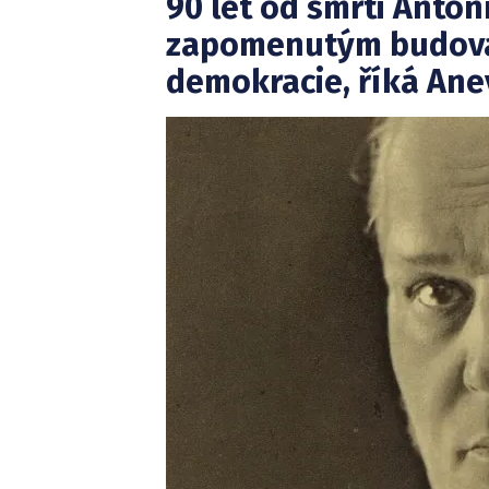
90 let od smrti Anton
zapomenutým budova
demokracie, říká Ane