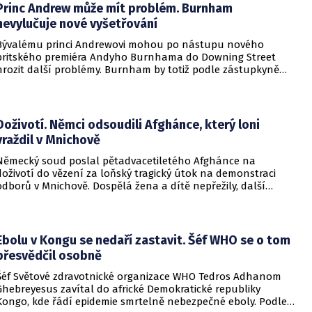
Princ Andrew může mít problém. Burnham
nevylučuje nové vyšetřování
Bývalému princi Andrewovi mohou po nástupu nového
britského premiéra Andyho Burnhama do Downing Street
hrozit další problémy. Burnham by totiž podle zástupkyně
obětí sexuálního násilí mohl souhlasit s veřejným
vyšetřováním aktivit amerického finančníka Jeffreyho
Epsteina ve Velké Británii.
Doživotí. Němci odsoudili Afghánce, který loni
vraždil v Mnichově
Německý soud poslal pětadvacetiletého Afghánce na
doživotí do vězení za loňský tragický útok na demonstraci
odborů v Mnichově. Dospělá žena a dítě nepřežily, další
desítky lidí utrpěli zranění. O soudním rozhodnutí
informovala DW.
Ebolu v Kongu se nedaří zastavit. Šéf WHO se o tom
přesvědčil osobně
Šéf Světové zdravotnické organizace WHO Tedros Adhanom
Ghebreyesus zavítal do africké Demokratické republiky
Kongo, kde řádí epidemie smrtelně nebezpečné eboly. Podle