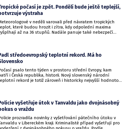
často přesahujícími 30 °C.
Tropické počasí je zpět. Pondělí bude ještě teplejší,
potvrzuje výstraha
Meteorologové v neděli varovali před návratem tropických
teplot, které budou hrozit i zítra, kdy odpolední maxima
vyšplhají až na 36 stupňů. Nadále panuje také nebezpečí
požárů, vyplývá z výstrahy Českého hydrometeorologického
ústavu (ČHMÚ).
Padl středoevropský teplotní rekord. Má ho
Slovensko
Počasí psalo tento týden v prostoru střední Evropy, kam
patří i Česká republika, historii. Nový slovenský národní
teplotní rekord je totiž zároveň i historicky nejvyšší hodnotou
naměřenou ve středoevropském regionu. Upozornil na to
Český hydrometeorologický ústav (ČHMÚ).
Policie vyšetřuje útok v Tanvaldu jako dvojnásobný
pokus o vraždu
Policie prozradila novinky z vyšetřování pátečního útoku v
Tanvaldu v Libereckém kraji. Kriminalisté případ vyšetřují pro
podezření z dvojnásobného pokusu o vraždu. Podle