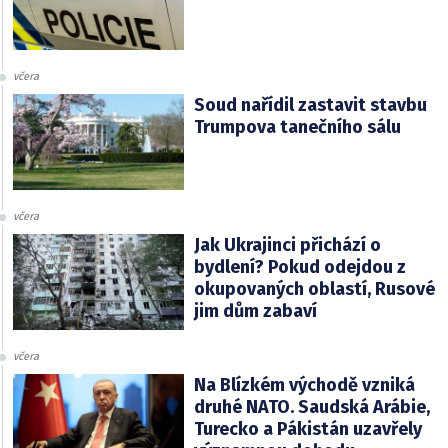
včera
Soud nařídil zastavit stavbu
Trumpova tanečního sálu
včera
Jak Ukrajinci přichází o
bydlení? Pokud odejdou z
okupovaných oblastí, Rusové
jim dům zabaví
včera
Na Blízkém východě vzniká
druhé NATO. Saudská Arábie,
Turecko a Pákistán uzavřely