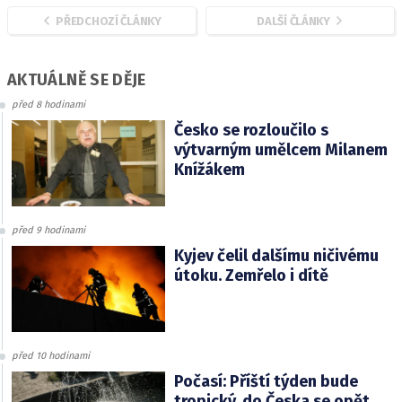
PŘEDCHOZÍ ČLÁNKY
DALŠÍ ČLÁNKY
AKTUÁLNĚ SE DĚJE
před 8 hodinami
Česko se rozloučilo s
výtvarným umělcem Milanem
Knížákem
před 9 hodinami
Kyjev čelil dalšímu ničivému
útoku. Zemřelo i dítě
před 10 hodinami
Počasí: Příští týden bude
tropický, do Česka se opět