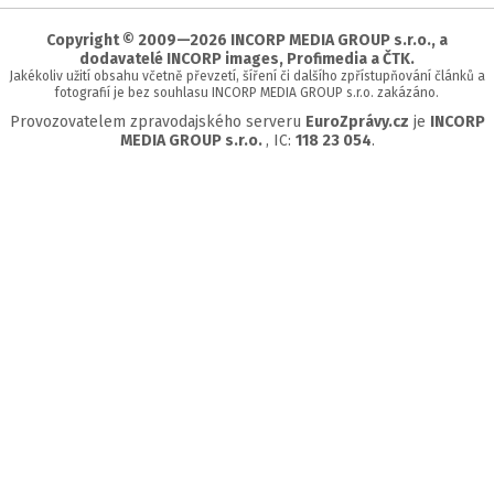
stránky
Copyright © 2009—2026 INCORP MEDIA GROUP s.r.o., a
dodavatelé INCORP images, Profimedia a ČTK.
Jakékoliv užití obsahu včetně převzetí, šíření či dalšího zpřístupňování článků a
fotografií je bez souhlasu INCORP MEDIA GROUP s.r.o. zakázáno.
Provozovatelem zpravodajského serveru
EuroZprávy.cz
je
INCORP
MEDIA GROUP s.r.o.
, IC:
118 23 054
.