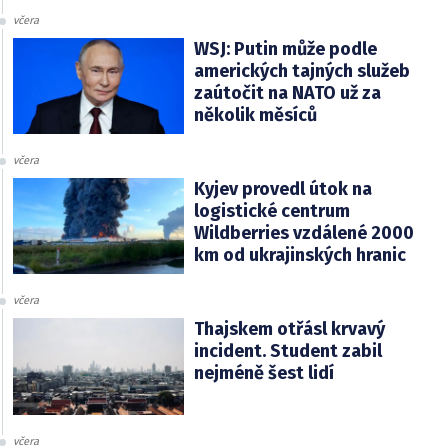
včera
WSJ: Putin může podle
amerických tajných služeb
zaútočit na NATO už za
několik měsíců
včera
Kyjev provedl útok na
logistické centrum
Wildberries vzdálené 2000
km od ukrajinských hranic
včera
Thajskem otřásl krvavý
incident. Student zabil
nejméně šest lidí
včera