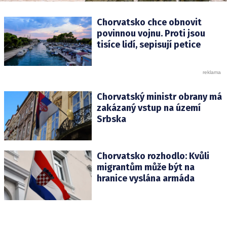
Chorvatsko chce obnovit
povinnou vojnu. Proti jsou
tisíce lidí, sepisují petice
Chorvatský ministr obrany má
zakázaný vstup na území
Srbska
Chorvatsko rozhodlo: Kvůli
migrantům může být na
hranice vyslána armáda