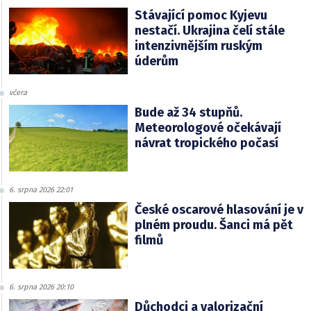
Stávající pomoc Kyjevu
nestačí. Ukrajina čelí stále
intenzivnějším ruským
úderům
včera
Bude až 34 stupňů.
Meteorologové očekávají
návrat tropického počasí
6. srpna 2026 22:01
České oscarové hlasování je v
plném proudu. Šanci má pět
filmů
6. srpna 2026 20:10
Důchodci a valorizační