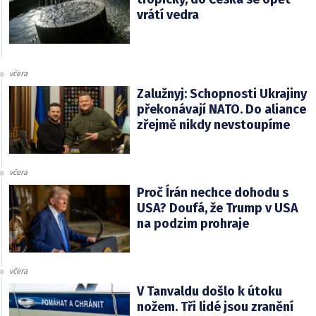
vrátí vedra
včera
Zalužnyj: Schopnosti Ukrajiny
překonávají NATO. Do aliance
zřejmě nikdy nevstoupíme
včera
Proč Írán nechce dohodu s
USA? Doufá, že Trump v USA
na podzim prohraje
včera
V Tanvaldu došlo k útoku
nožem. Tři lidé jsou zranění