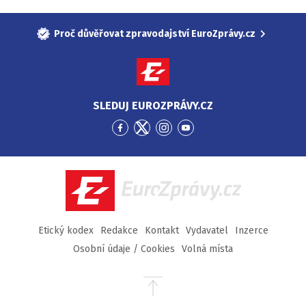
Proč důvěřovat zpravodajství EuroZprávy.cz
SLEDUJ EUROZPRÁVY.CZ
Přejít
Přejít
Přejít
Přejít
na
na
na
na
Facebook
Twitter
Instagram
YouTube
EuroZprávy.cz
Etický kodex
Redakce
Kontakt
Vydavatel
Inzerce
Osobní údaje / Cookies
Volná místa
Přejít
na
začátek