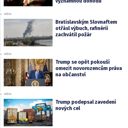
významnou dohodu
včera
Bratislavským Slovnaftem
otřásl výbuch, rafinérii
zachvátil požár
včera
Trump se opět pokouší
omezit novorozencům práva
na občanství
včera
Trump podepsal zavedení
nových cel