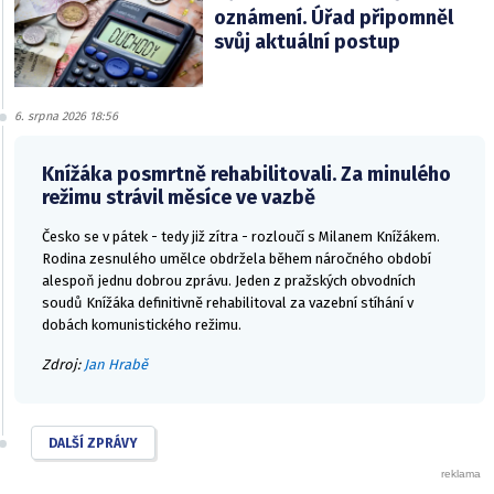
oznámení. Úřad připomněl
svůj aktuální postup
6. srpna 2026 18:56
Knížáka posmrtně rehabilitovali. Za minulého
režimu strávil měsíce ve vazbě
Česko se v pátek - tedy již zítra - rozloučí s Milanem Knížákem.
Rodina zesnulého umělce obdržela během náročného období
alespoň jednu dobrou zprávu. Jeden z pražských obvodních
soudů Knížáka definitivně rehabilitoval za vazební stíhání v
dobách komunistického režimu.
Zdroj:
Jan Hrabě
DALŠÍ ZPRÁVY