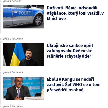
před 1 hodinou
Doživotí. Němci odsoudili
Afghánce, který loni vraždil v
Mnichově
před 2 hodinami
Ukrajinské sankce opět
zafungovaly. Dvě ruské
rafinérie schytaly úder
před 3 hodinami
Ebolu v Kongu se nedaří
zastavit. Šéf WHO se o tom
přesvědčil osobně
před 4 hodinami