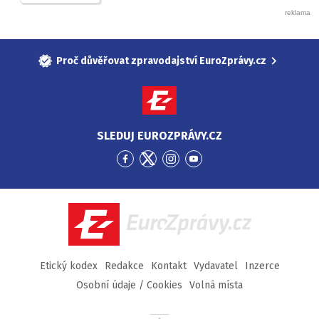
Proč důvěřovat zpravodajství EuroZprávy.cz
SLEDUJ EUROZPRÁVY.CZ
Přejít
Přejít
Přejít
Přejít
na
na
na
na
Facebook
Twitter
Instagram
YouTube
EuroZprávy.cz
Etický kodex
Redakce
Kontakt
Vydavatel
Inzerce
Osobní údaje / Cookies
Volná místa
Přejít