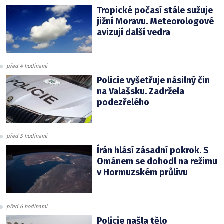
Tropické počasí stále sužuje
jižní Moravu. Meteorologové
avizují další vedra
před 4 hodinami
Policie vyšetřuje násilný čin
na Valašsku. Zadržela
podezřelého
před 5 hodinami
Írán hlásí zásadní pokrok. S
Ománem se dohodl na režimu
v Hormuzském průlivu
před 6 hodinami
Policie našla tělo