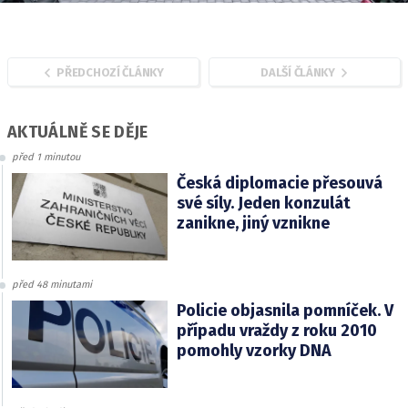
PŘEDCHOZÍ ČLÁNKY
DALŠÍ ČLÁNKY
AKTUÁLNĚ SE DĚJE
před 1 minutou
Česká diplomacie přesouvá
své síly. Jeden konzulát
zanikne, jiný vznikne
před 48 minutami
Policie objasnila pomníček. V
případu vraždy z roku 2010
pomohly vzorky DNA