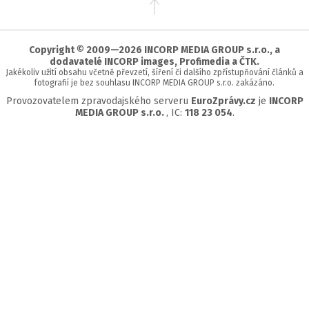
na
začátek
stránky
Copyright © 2009—2026 INCORP MEDIA GROUP s.r.o., a
dodavatelé INCORP images, Profimedia a ČTK.
Jakékoliv užití obsahu včetně převzetí, šíření či dalšího zpřístupňování článků a
fotografií je bez souhlasu INCORP MEDIA GROUP s.r.o. zakázáno.
Provozovatelem zpravodajského serveru
EuroZprávy.cz
je
INCORP
MEDIA GROUP s.r.o.
, IC:
118 23 054
.