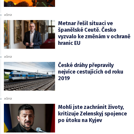
včera
Metnar řešil situaci ve
španělské Ceutě. Česko
vyzvalo ke změnám v ochraně
hranic EU
včera
České dráhy přepravily
nejvíce cestujících od roku
2019
včera
Mohli jste zachránit životy,
kritizuje Zelenskyj spojence
po útoku na Kyjev