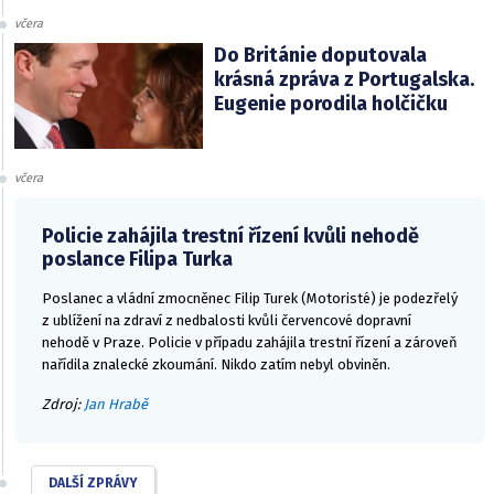
včera
Do Británie doputovala
krásná zpráva z Portugalska.
Eugenie porodila holčičku
včera
Policie zahájila trestní řízení kvůli nehodě
poslance Filipa Turka
Poslanec a vládní zmocněnec Filip Turek (Motoristé) je podezřelý
z ublížení na zdraví z nedbalosti kvůli červencové dopravní
nehodě v Praze. Policie v případu zahájila trestní řízení a zároveň
nařídila znalecké zkoumání. Nikdo zatím nebyl obviněn.
Zdroj:
Jan Hrabě
DALŠÍ ZPRÁVY