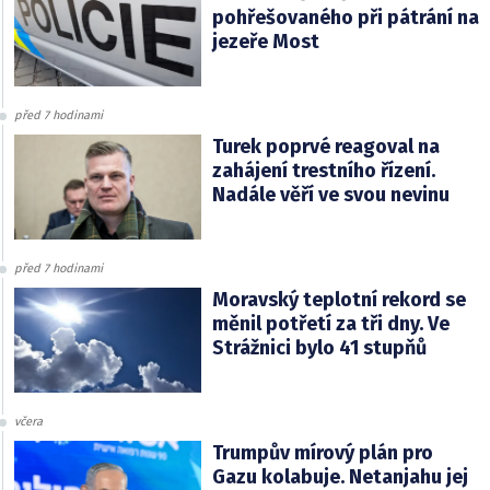
pohřešovaného při pátrání na
jezeře Most
před 7 hodinami
Turek poprvé reagoval na
zahájení trestního řízení.
Nadále věří ve svou nevinu
před 7 hodinami
Moravský teplotní rekord se
měnil potřetí za tři dny. Ve
Strážnici bylo 41 stupňů
včera
Trumpův mírový plán pro
Gazu kolabuje. Netanjahu jej