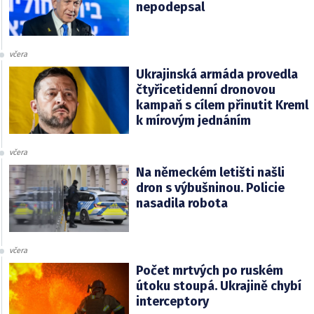
nepodepsal
včera
Ukrajinská armáda provedla
čtyřicetidenní dronovou
kampaň s cílem přinutit Kreml
k mírovým jednáním
včera
Na německém letišti našli
dron s výbušninou. Policie
nasadila robota
včera
Počet mrtvých po ruském
útoku stoupá. Ukrajině chybí
interceptory