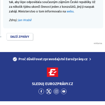
tak, aby lépe odpovídala současným zájmům České republiky. Už
za několik týdnu ukončí činnost jeden z konzulátů, jiný ji naopak
zahájí. Ministerstvo o tom informovalo na
webu
.
Zdroj:
Jan Hrabě
DALŠÍ ZPRÁVY
Proč důvěřovat zpravodajství EuroZprávy.cz
SLEDUJ EUROZPRÁVY.CZ
Přejít
Přejít
Přejít
Přejít
na
na
na
na
Facebook
Twitter
Instagram
YouTube