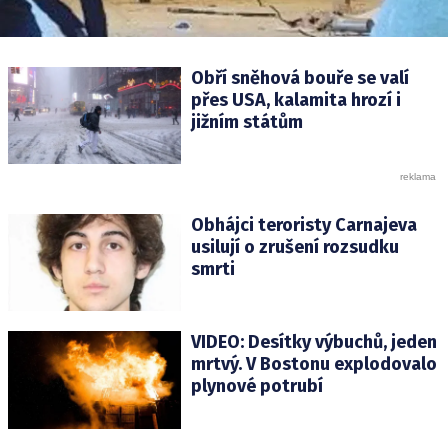
Obří sněhová bouře se valí
přes USA, kalamita hrozí i
jižním státům
Obhájci teroristy Carnajeva
usilují o zrušení rozsudku
smrti
VIDEO: Desítky výbuchů, jeden
mrtvý. V Bostonu explodovalo
plynové potrubí