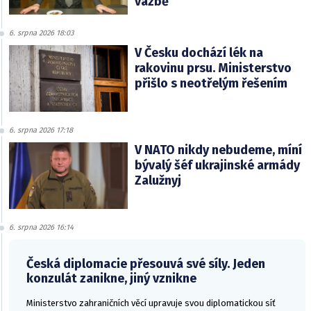
vazbě
6. srpna 2026 18:03
V Česku dochází lék na
rakovinu prsu. Ministerstvo
přišlo s neotřelým řešením
6. srpna 2026 17:18
V NATO nikdy nebudeme, míní
bývalý šéf ukrajinské armády
Zalužnyj
6. srpna 2026 16:14
Česká diplomacie přesouvá své síly. Jeden
konzulát zanikne, jiný vznikne
Ministerstvo zahraničních věcí upravuje svou diplomatickou síť