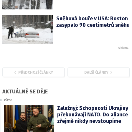
Sněhová bouře v USA: Boston
zasypalo 90 centimetrů sněhu
PŘEDCHOZÍ ČLÁNKY
DALŠÍ ČLÁNKY
AKTUÁLNĚ SE DĚJE
včera
Zalužnyj: Schopnosti Ukrajiny
překonávají NATO. Do aliance
zřejmě nikdy nevstoupíme