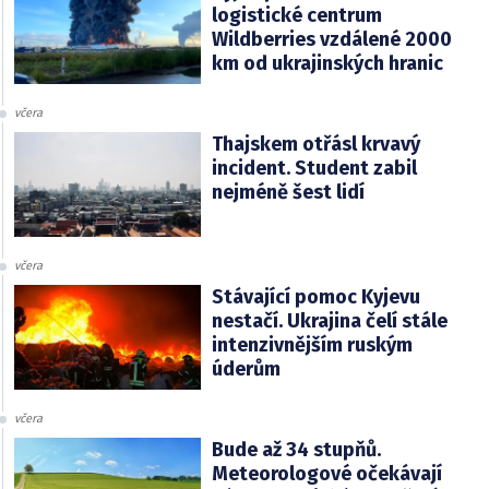
logistické centrum
Wildberries vzdálené 2000
km od ukrajinských hranic
včera
Thajskem otřásl krvavý
incident. Student zabil
nejméně šest lidí
včera
Stávající pomoc Kyjevu
nestačí. Ukrajina čelí stále
intenzivnějším ruským
úderům
včera
Bude až 34 stupňů.
Meteorologové očekávají