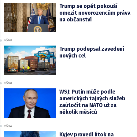
Trump se opět pokouší
omezit novorozencům práva
na občanství
včera
Trump podepsal zavedení
nových cel
včera
WSJ: Putin může podle
amerických tajných služeb
zaútočit na NATO už za
několik měsíců
včera
Kyjev provedl útok na