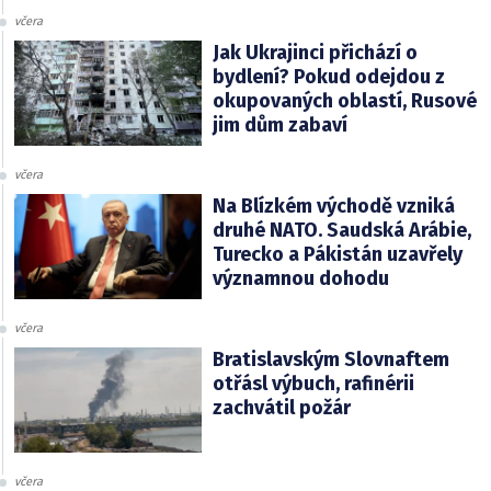
včera
Jak Ukrajinci přichází o
bydlení? Pokud odejdou z
okupovaných oblastí, Rusové
jim dům zabaví
včera
Na Blízkém východě vzniká
druhé NATO. Saudská Arábie,
Turecko a Pákistán uzavřely
významnou dohodu
včera
Bratislavským Slovnaftem
otřásl výbuch, rafinérii
zachvátil požár
včera