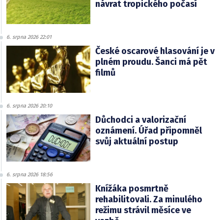
návrat tropického počasí
6. srpna 2026 22:01
České oscarové hlasování je v
plném proudu. Šanci má pět
filmů
6. srpna 2026 20:10
Důchodci a valorizační
oznámení. Úřad připomněl
svůj aktuální postup
6. srpna 2026 18:56
Knížáka posmrtně
rehabilitovali. Za minulého
režimu strávil měsíce ve