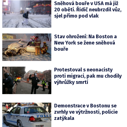
Sněhová bouře v USA má již
20 obětí. Řidič neubrzdil vůz,
sjel přímo pod vlak
Stav ohrožení: Na Boston a
New York se žene sněhová
bouře
Protestoval s neonacisty
proti migraci, pak mu chodily
výhrůžky smrtí
Demonstrace v Bostonu se
zvrhly ve výtržnosti, policie
zatýkala