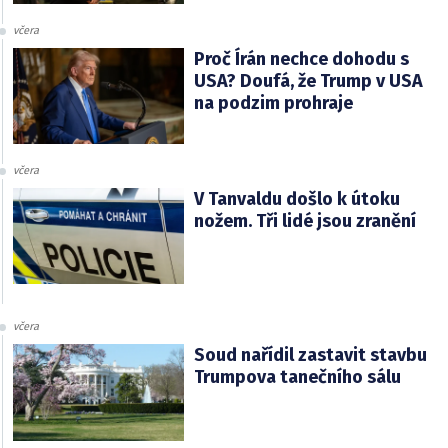
včera
Proč Írán nechce dohodu s
USA? Doufá, že Trump v USA
na podzim prohraje
včera
V Tanvaldu došlo k útoku
nožem. Tři lidé jsou zranění
včera
Soud nařídil zastavit stavbu
Trumpova tanečního sálu