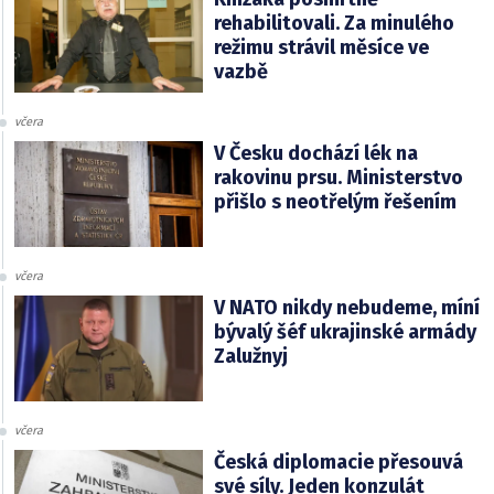
rehabilitovali. Za minulého
režimu strávil měsíce ve
vazbě
včera
V Česku dochází lék na
rakovinu prsu. Ministerstvo
přišlo s neotřelým řešením
včera
V NATO nikdy nebudeme, míní
bývalý šéf ukrajinské armády
Zalužnyj
včera
Česká diplomacie přesouvá
své síly. Jeden konzulát