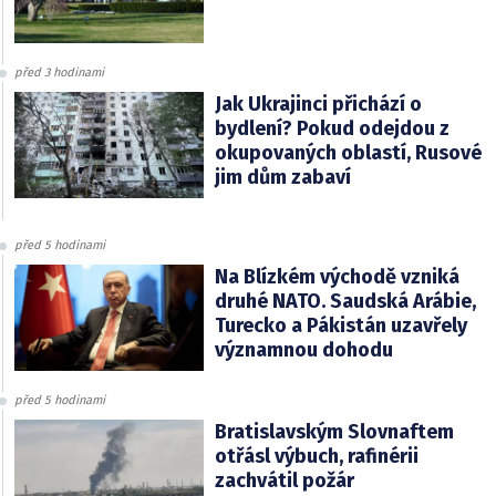
před 3 hodinami
Jak Ukrajinci přichází o
bydlení? Pokud odejdou z
okupovaných oblastí, Rusové
jim dům zabaví
před 5 hodinami
Na Blízkém východě vzniká
druhé NATO. Saudská Arábie,
Turecko a Pákistán uzavřely
významnou dohodu
před 5 hodinami
Bratislavským Slovnaftem
otřásl výbuch, rafinérii
zachvátil požár