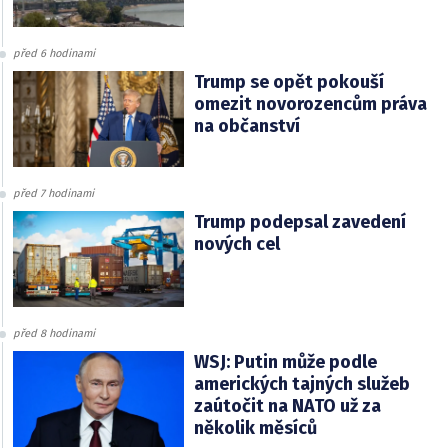
před 6 hodinami
Trump se opět pokouší
omezit novorozencům práva
na občanství
před 7 hodinami
Trump podepsal zavedení
nových cel
před 8 hodinami
WSJ: Putin může podle
amerických tajných služeb
zaútočit na NATO už za
několik měsíců