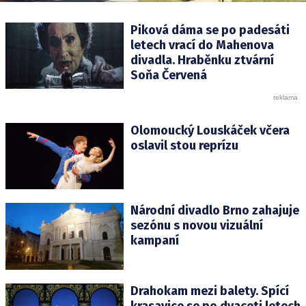
Piková dáma se po padesáti
letech vrací do Mahenova
divadla. Hraběnku ztvární
Soňa Červená
Olomoucký Louskáček včera
oslavil stou reprízu
Národní divadlo Brno zahajuje
sezónu s novou vizuální
kampaní
Drahokam mezi balety. Spící
krasavice se po dvaceti letech