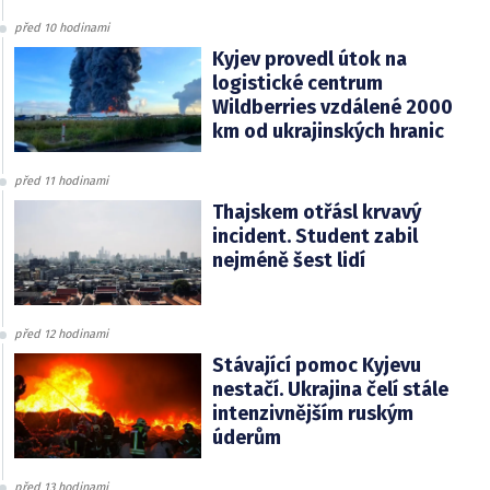
před 10 hodinami
Kyjev provedl útok na
logistické centrum
Wildberries vzdálené 2000
km od ukrajinských hranic
před 11 hodinami
Thajskem otřásl krvavý
incident. Student zabil
nejméně šest lidí
před 12 hodinami
Stávající pomoc Kyjevu
nestačí. Ukrajina čelí stále
intenzivnějším ruským
úderům
před 13 hodinami