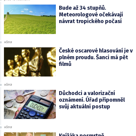
Bude až 34 stupňů.
Meteorologové očekávají
návrat tropického počasí
včera
České oscarové hlasování je v
plném proudu. Šanci má pět
filmů
včera
Důchodci a valorizační
oznámení. Úřad připomněl
svůj aktuální postup
včera
Knížáka posmrtně