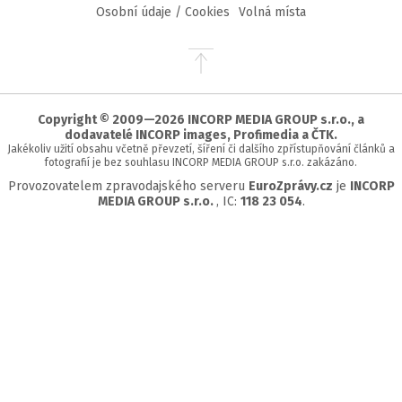
Osobní údaje / Cookies
Volná místa
Přejít
na
začátek
stránky
Copyright © 2009—2026 INCORP MEDIA GROUP s.r.o., a
dodavatelé INCORP images, Profimedia a ČTK.
Jakékoliv užití obsahu včetně převzetí, šíření či dalšího zpřístupňování článků a
fotografií je bez souhlasu INCORP MEDIA GROUP s.r.o. zakázáno.
Provozovatelem zpravodajského serveru
EuroZprávy.cz
je
INCORP
MEDIA GROUP s.r.o.
, IC:
118 23 054
.