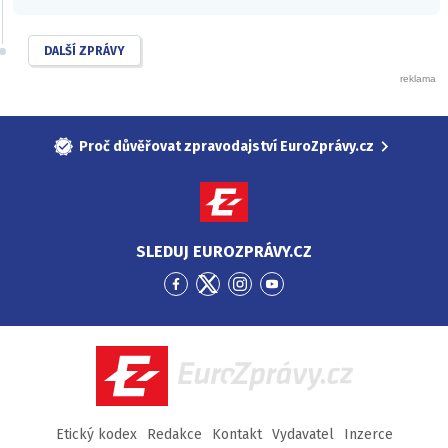
DALŠÍ ZPRÁVY
Proč důvěřovat zpravodajství EuroZprávy.cz
SLEDUJ EUROZPRÁVY.CZ
Přejít
Přejít
Přejít
Přejít
na
na
na
na
Facebook
Twitter
Instagram
YouTube
EuroZprávy.cz
Etický kodex
Redakce
Kontakt
Vydavatel
Inzerce