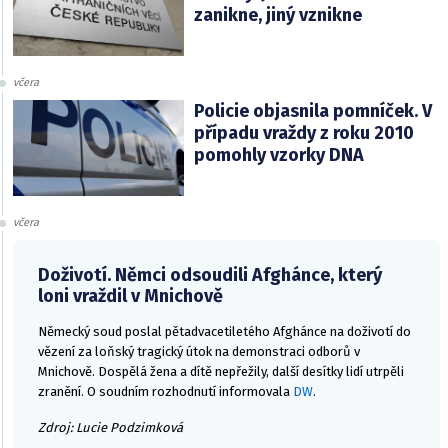
zanikne, jiný vznikne
včera
Policie objasnila pomníček. V
případu vraždy z roku 2010
pomohly vzorky DNA
včera
Doživotí. Němci odsoudili Afghánce, který
loni vraždil v Mnichově
Německý soud poslal pětadvacetiletého Afghánce na doživotí do
vězení za loňský tragický útok na demonstraci odborů v
Mnichově. Dospělá žena a dítě nepřežily, další desítky lidí utrpěli
zranění. O soudním rozhodnutí informovala
DW
.
Zdroj: Lucie Podzimková