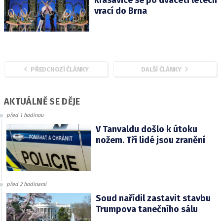
vrací do Brna
PŘEDCHOZÍ ČLÁNKY
DALŠÍ ČLÁNKY
AKTUÁLNĚ SE DĚJE
před 1 hodinou
V Tanvaldu došlo k útoku
nožem. Tři lidé jsou zranění
před 2 hodinami
Soud nařídil zastavit stavbu
Trumpova tanečního sálu