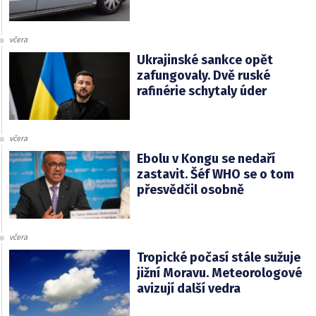
včera
Ukrajinské sankce opět
zafungovaly. Dvě ruské
rafinérie schytaly úder
včera
Ebolu v Kongu se nedaří
zastavit. Šéf WHO se o tom
přesvědčil osobně
včera
Tropické počasí stále sužuje
jižní Moravu. Meteorologové
avizují další vedra