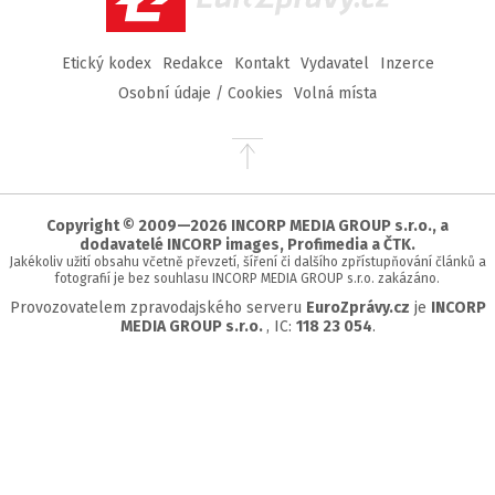
Etický kodex
Redakce
Kontakt
Vydavatel
Inzerce
Osobní údaje / Cookies
Volná místa
Přejít
na
začátek
stránky
Copyright © 2009—2026 INCORP MEDIA GROUP s.r.o., a
dodavatelé INCORP images, Profimedia a ČTK.
Jakékoliv užití obsahu včetně převzetí, šíření či dalšího zpřístupňování článků a
fotografií je bez souhlasu INCORP MEDIA GROUP s.r.o. zakázáno.
Provozovatelem zpravodajského serveru
EuroZprávy.cz
je
INCORP
MEDIA GROUP s.r.o.
, IC:
118 23 054
.