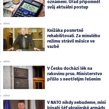
oznámení. Úřad připomněl
svůj aktuální postup
včera
Knížáka posmrtně
rehabilitovali. Za minulého
režimu strávil měsíce ve
vazbě
včera
V Česku dochází lék na
rakovinu prsu. Ministerstvo
přišlo s neotřelým řešením
včera
V NATO nikdy nebudeme, míní
bývalý šéf ukrajinské armády