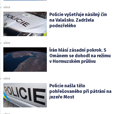
včera
Policie vyšetřuje násilný čin
na Valašsku. Zadržela
podezřelého
včera
Írán hlásí zásadní pokrok. S
Ománem se dohodl na režimu
v Hormuzském průlivu
včera
Policie našla tělo
pohřešovaného při pátrání na
jezeře Most