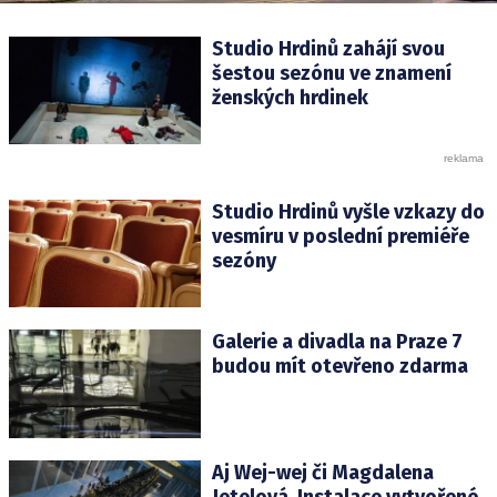
Studio Hrdinů zahájí svou
šestou sezónu ve znamení
ženských hrdinek
Studio Hrdinů vyšle vzkazy do
vesmíru v poslední premiéře
sezóny
Galerie a divadla na Praze 7
budou mít otevřeno zdarma
Aj Wej-wej či Magdalena
Jetelová. Instalace vytvořené