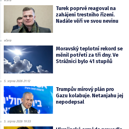
včera
Turek poprvé reagoval na
zahájení trestního řízení.
Nadále věří ve svou nevinu
včera
Moravský teplotní rekord se
měnil potřetí za tři dny. Ve
Strážnici bylo 41 stupňů
5. srpna 2026 21:12
Trumpův mírový plán pro
Gazu kolabuje. Netanjahu jej
nepodepsal
5. srpna 2026 19:55