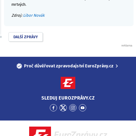
mrtvých.
Zdroj:
Libor Novák
DALŠÍ ZPRÁVY
Proč důvěřovat zpravodajství EuroZprávy.cz
SLEDUJ EUROZPRÁVY.CZ
Přejít
Přejít
Přejít
Přejít
na
na
na
na
Facebook
Twitter
Instagram
YouTube
EuroZprávy.cz