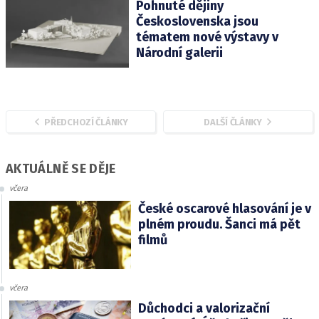
Pohnuté dějiny
Československa jsou
tématem nové výstavy v
Národní galerii
PŘEDCHOZÍ ČLÁNKY
DALŠÍ ČLÁNKY
AKTUÁLNĚ SE DĚJE
včera
České oscarové hlasování je v
plném proudu. Šanci má pět
filmů
včera
Důchodci a valorizační