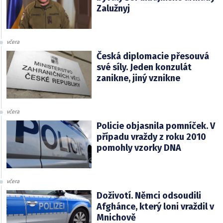
Zalužnyj
včera
Česká diplomacie přesouvá
své síly. Jeden konzulát
zanikne, jiný vznikne
včera
Policie objasnila pomníček. V
případu vraždy z roku 2010
pomohly vzorky DNA
včera
Doživotí. Němci odsoudili
Afghánce, který loni vraždil v
Mnichově