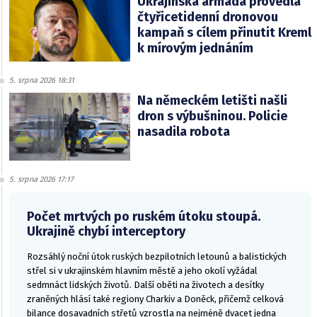
Ukrajinská armáda provedla
čtyřicetidenní dronovou
kampaň s cílem přinutit Kreml
k mírovým jednáním
5. srpna 2026 18:31
Na německém letišti našli
dron s výbušninou. Policie
nasadila robota
5. srpna 2026 17:17
Počet mrtvých po ruském útoku stoupá.
Ukrajině chybí interceptory
Rozsáhlý noční útok ruských bezpilotních letounů a balistických
střel si v ukrajinském hlavním městě a jeho okolí vyžádal
sedmnáct lidských životů. Další oběti na životech a desítky
zraněných hlásí také regiony Charkiv a Doněck, přičemž celková
bilance dosavadních střetů vzrostla na nejméně dvacet jedna