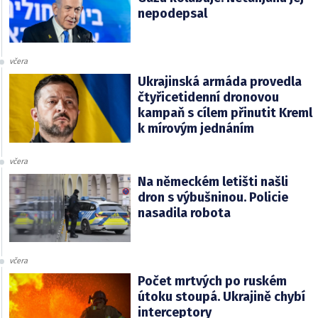
nepodepsal
včera
Ukrajinská armáda provedla
čtyřicetidenní dronovou
kampaň s cílem přinutit Kreml
k mírovým jednáním
včera
Na německém letišti našli
dron s výbušninou. Policie
nasadila robota
včera
Počet mrtvých po ruském
útoku stoupá. Ukrajině chybí
interceptory