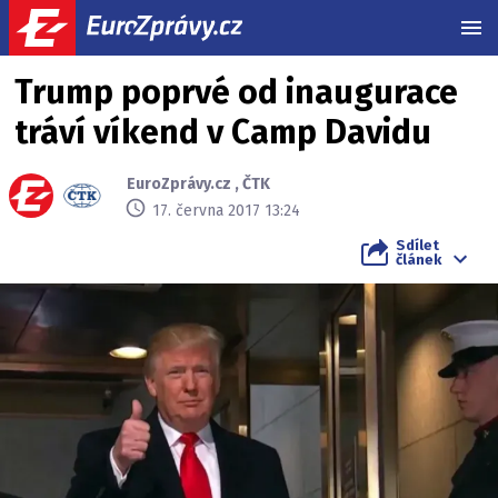
MEN
Trump poprvé od inaugurace
tráví víkend v Camp Davidu
EuroZprávy.cz
,
ČTK
17. června 2017 13:24
Sdílet
článek