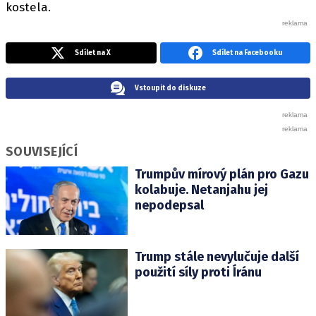
kostela.
Sdílet na X
Sdílet na Facebooku
Vstoupit do diskuze
SOUVISEJÍCÍ
Trumpův mírový plán pro Gazu
kolabuje. Netanjahu jej
nepodepsal
Trump stále nevylučuje další
použití síly proti Íránu