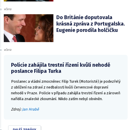
včera
Do Británie doputovala
krásná zpráva z Portugalska.
Eugenie porodila holčičku
včera
Policie zahájila trestní řízení kvůli nehodě
poslance Filipa Turka
Poslanec a vládní zmocněnec Filip Turek (Motoristé) je podezřelý
z ublížení na zdraví z nedbalosti kvůli červencové dopravní
nehodě v Praze. Policie v případu zahájila trestní řízení a zároveň
nařídila znalecké zkoumání. Nikdo zatím nebyl obviněn.
Zdroj:
Jan Hrabě