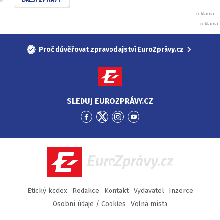
DALŠÍ ZPRÁVY
Proč důvěřovat zpravodajství EuroZprávy.cz
SLEDUJ EUROZPRÁVY.CZ
Přejít
Přejít
Přejít
Přejít
na
na
na
na
Facebook
Twitter
Instagram
YouTube
EuroZprávy.cz
Etický kodex
Redakce
Kontakt
Vydavatel
Inzerce
Osobní údaje / Cookies
Volná místa