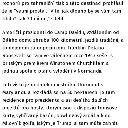
rozhorů pro zahraniční tisk o této destinaci prohlásil,
že je "velmi prostá". "Víte, jak dlouho by se vám tam
líbilo? Tak 30 minut," sdělil.
Američtí prezidenti do Camp Davidu, vzdáleném od
Bílého domu zhruba 100 kilometrů, jezdili tradičně, a
to nejenom za odpočinkem. Franklin Delano
Roosevelt se tam ve válečném roce 1943 sešel s
britským premiérem Winstonem Churchillem a
jednali spolu o plánu vylodění v Normandii.
Letovisko je nedaleko městečka Thurmont v
Marylandu a rozkládá se na 50 hektarech. Je tam
rezidence pro prezidenta a asi desítka dalších
objektů pro hosty, kterým jsou k dispozici tenisové
kurty, vyhřívaný bazén, bowlingový areál a kino.
Milovník golfu, jakým je Trump, si tam může zahrát