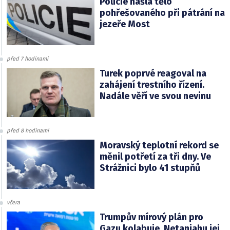
Policie našla tělo
pohřešovaného při pátrání na
jezeře Most
před 7 hodinami
Turek poprvé reagoval na
zahájení trestního řízení.
Nadále věří ve svou nevinu
před 8 hodinami
Moravský teplotní rekord se
měnil potřetí za tři dny. Ve
Strážnici bylo 41 stupňů
včera
Trumpův mírový plán pro
Gazu kolabuje. Netanjahu jej