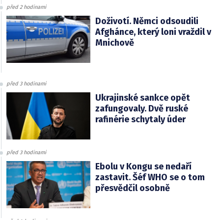
před 2 hodinami
Doživotí. Němci odsoudili
Afghánce, který loni vraždil v
Mnichově
před 3 hodinami
Ukrajinské sankce opět
zafungovaly. Dvě ruské
rafinérie schytaly úder
před 3 hodinami
Ebolu v Kongu se nedaří
zastavit. Šéf WHO se o tom
přesvědčil osobně