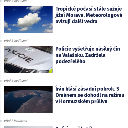
před 4 hodinami
Tropické počasí stále sužuje
jižní Moravu. Meteorologové
avizují další vedra
před 5 hodinami
Policie vyšetřuje násilný čin
na Valašsku. Zadržela
podezřelého
před 6 hodinami
Írán hlásí zásadní pokrok. S
Ománem se dohodl na režimu
v Hormuzském průlivu
před 7 hodinami