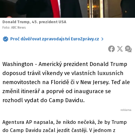
Donald Trump, 45. prezident USA
Foto: ABC News
Proč důvěřovat zpravodajství EuroZprávy.cz
FACEBOOK
X
ZPR
Washington - Americký prezident Donald Trump
doposud trávil víkendy ve vlastních luxusních
nemovitostech na Floridě či v New Jersey. Teď ale
změnil itinerář a poprvé od inaugurace se
rozhodl vydat do Camp Davidu.
Agentura AP napsala, že nikdo nečeká, že by Trump
do Camp Davidu začal jezdit častěji. V jednom z