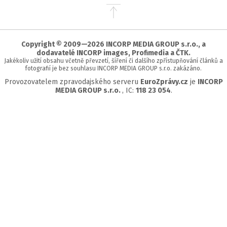
Přejít
na
začátek
stránky
Copyright © 2009—2026 INCORP MEDIA GROUP s.r.o., a
dodavatelé INCORP images, Profimedia a ČTK.
Jakékoliv užití obsahu včetně převzetí, šíření či dalšího zpřístupňování článků a
fotografií je bez souhlasu INCORP MEDIA GROUP s.r.o. zakázáno.
Provozovatelem zpravodajského serveru
EuroZprávy.cz
je
INCORP
MEDIA GROUP s.r.o.
, IC:
118 23 054
.