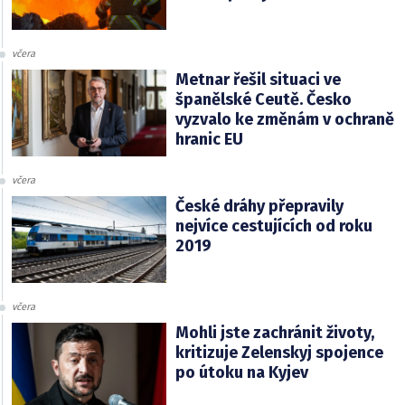
včera
Metnar řešil situaci ve
španělské Ceutě. Česko
vyzvalo ke změnám v ochraně
hranic EU
včera
České dráhy přepravily
nejvíce cestujících od roku
2019
včera
Mohli jste zachránit životy,
kritizuje Zelenskyj spojence
po útoku na Kyjev