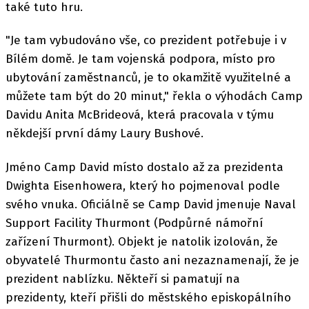
také tuto hru.
"Je tam vybudováno vše, co prezident potřebuje i v
Bílém domě. Je tam vojenská podpora, místo pro
ubytování zaměstnanců, je to okamžitě využitelné a
můžete tam být do 20 minut," řekla o výhodách Camp
Davidu Anita McBrideová, která pracovala v týmu
někdejší první dámy Laury Bushové.
Jméno Camp David místo dostalo až za prezidenta
Dwighta Eisenhowera, který ho pojmenoval podle
svého vnuka. Oficiálně se Camp David jmenuje Naval
Support Facility Thurmont (Podpůrné námořní
zařízení Thurmont). Objekt je natolik izolován, že
obyvatelé Thurmontu často ani nezaznamenají, že je
prezident nablízku. Někteří si pamatují na
prezidenty, kteří přišli do městského episkopálního