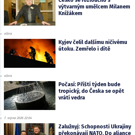
výtvarným umělcem Milanem
Knížákem
včera
Kyjev čelil dalšímu ničivému
útoku. Zemřelo i dítě
včera
Počasí: Příští týden bude
tropický, do Česka se opět
vrátí vedra
7. srpna 2026 22:04
Zalužnyj: Schopnosti Ukrajiny
překonávají NATO. Do aliance