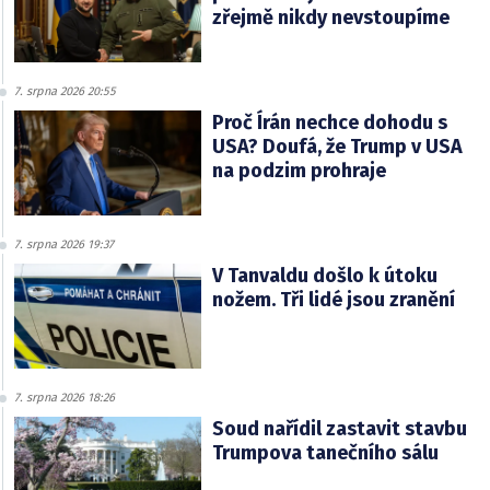
zřejmě nikdy nevstoupíme
7. srpna 2026 20:55
Proč Írán nechce dohodu s
USA? Doufá, že Trump v USA
na podzim prohraje
7. srpna 2026 19:37
V Tanvaldu došlo k útoku
nožem. Tři lidé jsou zranění
7. srpna 2026 18:26
Soud nařídil zastavit stavbu
Trumpova tanečního sálu