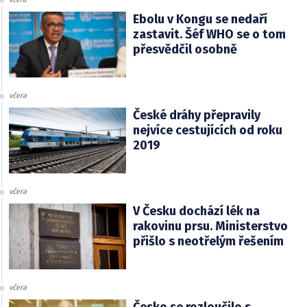
Ebolu v Kongu se nedaří
zastavit. Šéf WHO se o tom
přesvědčil osobně
včera
České dráhy přepravily
nejvíce cestujících od roku
2019
včera
V Česku dochází lék na
rakovinu prsu. Ministerstvo
přišlo s neotřelým řešením
včera
Česko se rozloučilo s