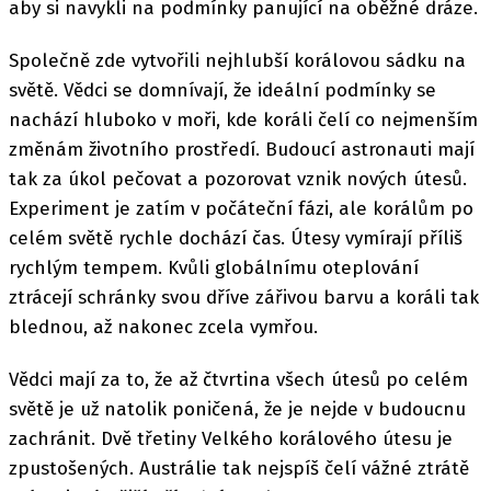
aby si navykli na podmínky panující na oběžné dráze.
Společně zde vytvořili nejhlubší korálovou sádku na
světě. Vědci se domnívají, že ideální podmínky se
nachází hluboko v moři, kde koráli čelí co nejmenším
změnám životního prostředí. Budoucí astronauti mají
tak za úkol pečovat a pozorovat vznik nových útesů.
Experiment je zatím v počáteční fázi, ale korálům po
celém světě rychle dochází čas. Útesy vymírají příliš
rychlým tempem. Kvůli globálnímu oteplování
ztrácejí schránky svou dříve zářivou barvu a koráli tak
blednou, až nakonec zcela vymřou.
Vědci mají za to, že až čtvrtina všech útesů po celém
světě je už natolik poničená, že je nejde v budoucnu
zachránit. Dvě třetiny Velkého korálového útesu je
zpustošených. Austrálie tak nejspíš čelí vážné ztrátě