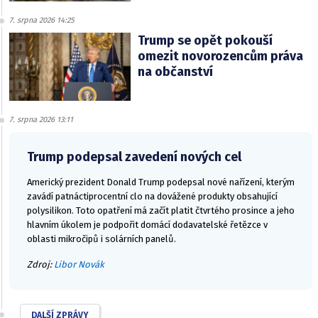
7. srpna 2026 14:25
Trump se opět pokouší
omezit novorozencům práva
na občanství
7. srpna 2026 13:11
Trump podepsal zavedení nových cel
Americký prezident Donald Trump podepsal nové nařízení, kterým
zavádí patnáctiprocentní clo na dovážené produkty obsahující
polysilikon. Toto opatření má začít platit čtvrtého prosince a jeho
hlavním úkolem je podpořit domácí dodavatelské řetězce v
oblasti mikročipů i solárních panelů.
Zdroj:
Libor Novák
DALŠÍ ZPRÁVY