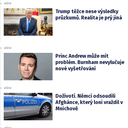
včera
Trump těžce nese výsledky
průzkumů. Realita je prý jiná
včera
Princ Andrew může mít
problém. Burnham nevylučuje
nové vyšetřování
včera
Doživotí. Němci odsoudili
Afghánce, který loni vraždil v
Mnichově
včera