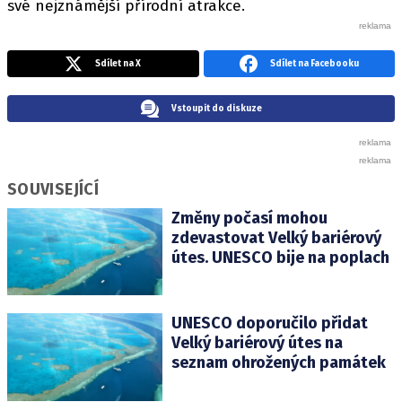
své nejznámější přírodní atrakce.
Sdílet na X
Sdílet na Facebooku
Vstoupit do diskuze
SOUVISEJÍCÍ
Změny počasí mohou
zdevastovat Velký bariérový
útes. UNESCO bije na poplach
UNESCO doporučilo přidat
Velký bariérový útes na
seznam ohrožených památek