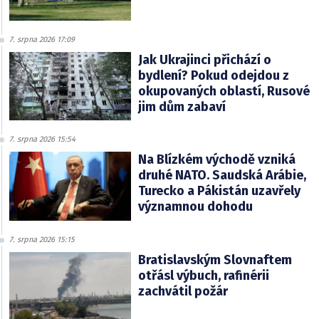
7. srpna 2026 17:09
Jak Ukrajinci přichází o
bydlení? Pokud odejdou z
okupovaných oblastí, Rusové
jim dům zabaví
7. srpna 2026 15:54
Na Blízkém východě vzniká
druhé NATO. Saudská Arábie,
Turecko a Pákistán uzavřely
významnou dohodu
7. srpna 2026 15:15
Bratislavským Slovnaftem
otřásl výbuch, rafinérii
zachvátil požár