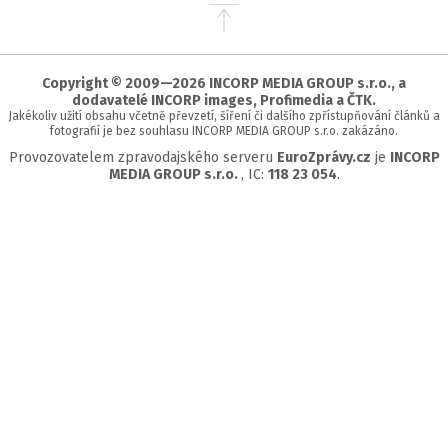
Přejít
na
začátek
stránky
Copyright © 2009—2026 INCORP MEDIA GROUP s.r.o., a
dodavatelé INCORP images, Profimedia a ČTK.
Jakékoliv užití obsahu včetně převzetí, šíření či dalšího zpřístupňování článků a
fotografií je bez souhlasu INCORP MEDIA GROUP s.r.o. zakázáno.
Provozovatelem zpravodajského serveru
EuroZprávy.cz
je
INCORP
MEDIA GROUP s.r.o.
, IC:
118 23 054
.