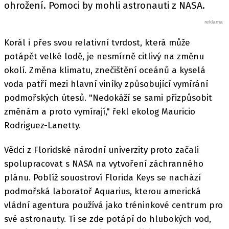
ohrožení. Pomoci by mohli astronauti z NASA.
Korál i přes svou relativní tvrdost, která může
potápět velké lodě, je nesmírně citlivý na změnu
okolí. Změna klimatu, znečištění oceánů a kyselá
voda patří mezi hlavní viníky způsobující vymírání
podmořských útesů. "Nedokáží se sami přizpůsobit
změnám a proto vymírají," řekl ekolog Mauricio
Rodriguez-Lanetty.
Vědci z Floridské národní univerzity proto začali
spolupracovat s NASA na vytvoření záchranného
plánu. Poblíž souostroví Florida Keys se nachází
podmořská laboratoř Aquarius, kterou americká
vládní agentura používá jako tréninkové centrum pro
své astronauty. Ti se zde potápí do hlubokých vod,