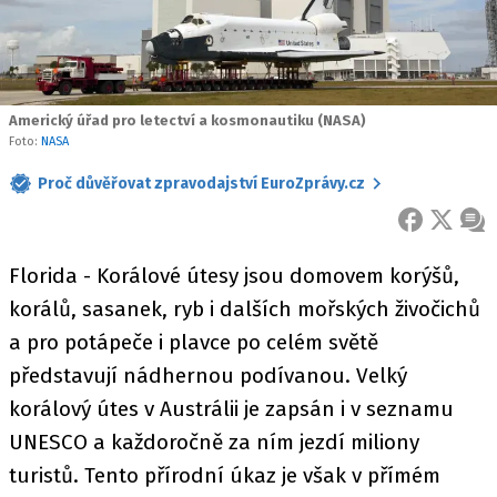
Americký úřad pro letectví a kosmonautiku (NASA)
Foto:
NASA
Proč důvěřovat zpravodajství EuroZprávy.cz
FACEBOOK
X
ZPR
Florida - Korálové útesy jsou domovem korýšů,
korálů, sasanek, ryb i dalších mořských živočichů
a pro potápeče i plavce po celém světě
představují nádhernou podívanou. Velký
korálový útes v Austrálii je zapsán i v seznamu
UNESCO a každoročně za ním jezdí miliony
turistů. Tento přírodní úkaz je však v přímém