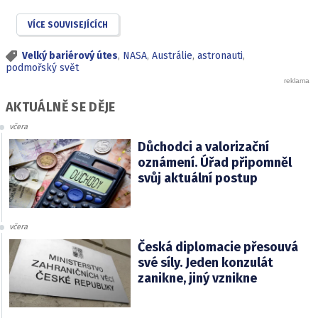
VÍCE SOUVISEJÍCÍCH
Velký bariérový útes
,
NASA
,
Austrálie
,
astronauti
,
podmořský svět
AKTUÁLNĚ SE DĚJE
včera
Důchodci a valorizační
oznámení. Úřad připomněl
svůj aktuální postup
včera
Česká diplomacie přesouvá
své síly. Jeden konzulát
zanikne, jiný vznikne