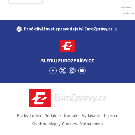
Proč důvěřovat zpravodajství EuroZprávy.cz
SLEDUJ EUROZPRÁVY.CZ
Přejít
Přejít
Přejít
Přejít
na
na
na
na
Facebook
Twitter
Instagram
YouTube
EuroZprávy.cz
Etický kodex
Redakce
Kontakt
Vydavatel
Inzerce
Osobní údaje / Cookies
Volná místa