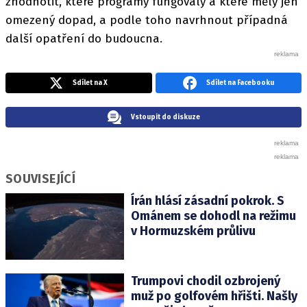
zhodnotit, které programy fungovaly a které měly jen
omezený dopad, a podle toho navrhnout případná
další opatření do budoucna.
Sdílet na X
Sdílet na Facebooku
Vstoupit do diskuze
SOUVISEJÍCÍ
Írán hlásí zásadní pokrok. S
Ománem se dohodl na režimu
v Hormuzském průlivu
Trumpovi chodil ozbrojený
muž po golfovém hřišti. Našly