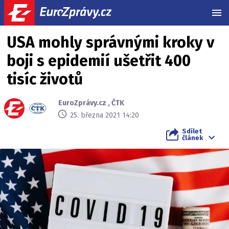
MEN
USA mohly správnými kroky v
boji s epidemií ušetřit 400
tisíc životů
EuroZprávy.cz
,
ČTK
25. března 2021 14:20
Sdílet
článek