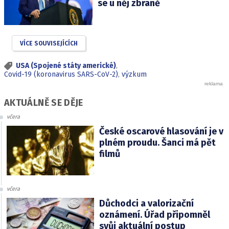
se u něj zbraně
VÍCE SOUVISEJÍCÍCH
USA (Spojené státy americké)
,
Covid-19 (koronavirus SARS-CoV-2)
,
výzkum
AKTUÁLNĚ SE DĚJE
včera
České oscarové hlasování je v
plném proudu. Šanci má pět
filmů
včera
Důchodci a valorizační
oznámení. Úřad připomněl
svůj aktuální postup