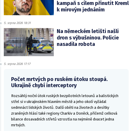
kampaň s cílem přinutit Kreml
k mírovým jednáním
5. srpna 2026 18:31
Na německém letišti našli
dron s výbušninou. Policie
nasadila robota
5. srpna 2026 17:17
Počet mrtvých po ruském útoku stoupá.
Ukrajině chybí interceptory
Rozsáhlý noční útok ruských bezpilotních letounů a balistických
střel si v ukrajinském hlavním městě a jeho okolí vyžádal
sedmnáct lidských životů. Další oběti na životech a desítky
zraněných hlásí také regiony Charkiv a Doněck, přičemž celková
bilance dosavadních střetů vzrostla na nejméně dvacet jedna
mrtvých.