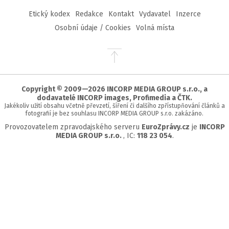
Etický kodex
Redakce
Kontakt
Vydavatel
Inzerce
Osobní údaje / Cookies
Volná místa
Přejít
na
začátek
stránky
Copyright © 2009—2026 INCORP MEDIA GROUP s.r.o., a
dodavatelé INCORP images, Profimedia a ČTK.
Jakékoliv užití obsahu včetně převzetí, šíření či dalšího zpřístupňování článků a
fotografií je bez souhlasu INCORP MEDIA GROUP s.r.o. zakázáno.
Provozovatelem zpravodajského serveru
EuroZprávy.cz
je
INCORP
MEDIA GROUP s.r.o.
, IC:
118 23 054
.