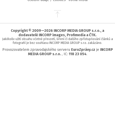
Přejít
na
začátek
stránky
Copyright © 2009—2026 INCORP MEDIA GROUP s.r.o., a
dodavatelé INCORP images, Profimedia a ČTK.
Jakékoliv užití obsahu včetně převzetí, šíření či dalšího zpřístupňování článků a
fotografií je bez souhlasu INCORP MEDIA GROUP s.r.o. zakázáno.
Provozovatelem zpravodajského serveru
EuroZprávy.cz
je
INCORP
MEDIA GROUP s.r.o.
, IC:
118 23 054
.