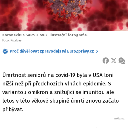
Koronavirus SARS-CoV-2, ilustrační fotografie.
Foto: Pixabay
Proč důvěřovat zpravodajství EuroZprávy.cz
FACEBOOK
X
ZPR
Úmrtnost seniorů na covid-19 byla v USA loni
nižší než při předchozích vlnách epidemie. S
variantou omikron a snižující se imunitou ale
letos v této věkové skupině úmrtí znovu začalo
přibývat.