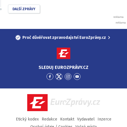
DALŠÍ ZPRÁVY
Proč důvěřovat zpravodajství EuroZprávy.cz
SLEDUJ EUROZPRÁVY.CZ
Přejít
Přejít
Přejít
Přejít
na
na
na
na
Facebook
Twitter
Instagram
YouTube
EuroZprávy.cz
Etický kodex
Redakce
Kontakt
Vydavatel
Inzerce
Osobní údaje / Cookies
Volná místa