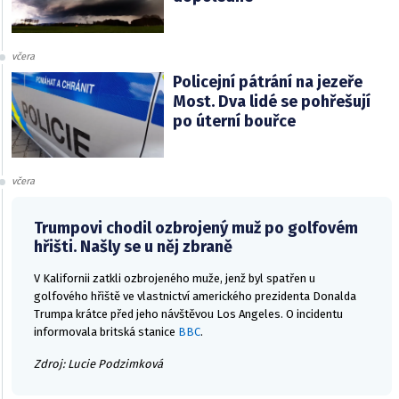
včera
Policejní pátrání na jezeře
Most. Dva lidé se pohřešují
po úterní bouřce
včera
Trumpovi chodil ozbrojený muž po golfovém
hřišti. Našly se u něj zbraně
V Kalifornii zatkli ozbrojeného muže, jenž byl spatřen u
golfového hřiště ve vlastnictví amerického prezidenta Donalda
Trumpa krátce před jeho návštěvou Los Angeles. O incidentu
informovala britská stanice
BBC
.
Zdroj: Lucie Podzimková