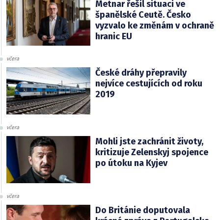
Metnar řešil situaci ve
španělské Ceutě. Česko
vyzvalo ke změnám v ochraně
hranic EU
včera
České dráhy přepravily
nejvíce cestujících od roku
2019
včera
Mohli jste zachránit životy,
kritizuje Zelenskyj spojence
po útoku na Kyjev
včera
Do Británie doputovala