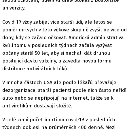
sadou očkování," sdělil Andrew Stokes z Bostonské
univerzity.
Covid-19 vždy zabíjel více starší lidi, ale letos se
poměr mrtvých v této věkové skupině zvýšil nejvíce od
doby, kdy se začalo očkovat. Americká administrativa
kvůli tomu v posledních týdnech začala vyzývat
občany starší 50 let, aby si nechali dát druhou
posilující dávku vakcíny, a zavedla novou formu
distribuce antivirálních léků.
V mnoha částech USA ale podle lékařů převažuje
dezorganizace, starší pacienti podle nich často neřídí
auto nebo se nepřipojují na internet, takže se k
antivirotikům dostávají složitě.
V celé zemi počet úmrtí na covid-19 v posledních
týdnech poklesl na průměrných 400 denně. Mezi