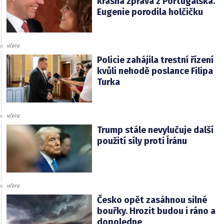
krásná zpráva z Portugalska.
Eugenie porodila holčičku
včera
Policie zahájila trestní řízení
kvůli nehodě poslance Filipa
Turka
včera
Trump stále nevylučuje další
použití síly proti Íránu
včera
Česko opět zasáhnou silné
bouřky. Hrozit budou i ráno a
dopoledne