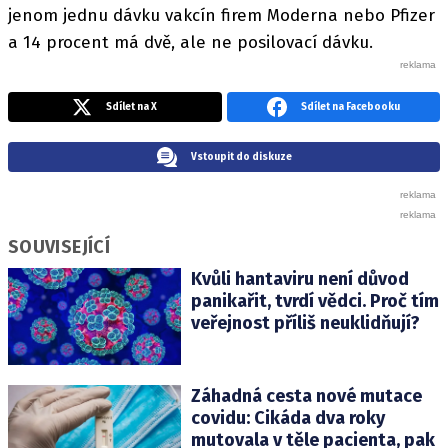
jenom jednu dávku vakcín firem Moderna nebo Pfizer
a 14 procent má dvě, ale ne posilovací dávku.
Sdílet na X
Sdílet na Facebooku
Vstoupit do diskuze
SOUVISEJÍCÍ
Kvůli hantaviru není důvod
panikařit, tvrdí vědci. Proč tím
veřejnost příliš neuklidňují?
Záhadná cesta nové mutace
covidu: Cikáda dva roky
mutovala v těle pacienta, pak