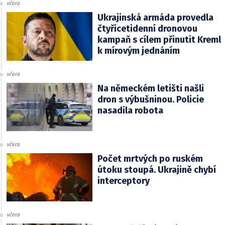
včera
Ukrajinská armáda provedla
čtyřicetidenní dronovou
kampaň s cílem přinutit Kreml
k mírovým jednáním
včera
Na německém letišti našli
dron s výbušninou. Policie
nasadila robota
včera
Počet mrtvých po ruském
útoku stoupá. Ukrajině chybí
interceptory
včera