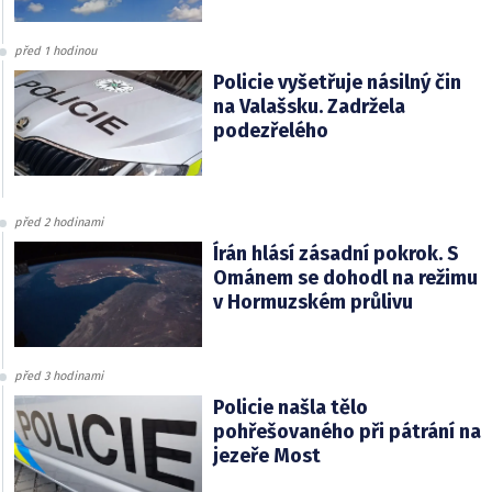
před 1 hodinou
Policie vyšetřuje násilný čin
na Valašsku. Zadržela
podezřelého
před 2 hodinami
Írán hlásí zásadní pokrok. S
Ománem se dohodl na režimu
v Hormuzském průlivu
před 3 hodinami
Policie našla tělo
pohřešovaného při pátrání na
jezeře Most