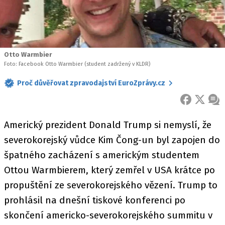
Otto Warmbier
Foto: Facebook Otto Warmbier (student zadržený v KLDR)
Proč důvěřovat zpravodajství EuroZprávy.cz
FACEBOOK
X
ZPR
Americký prezident Donald Trump si nemyslí, že
severokorejský vůdce Kim Čong-un byl zapojen do
špatného zacházení s americkým studentem
Ottou Warmbierem, který zemřel v USA krátce po
propuštění ze severokorejského vězení. Trump to
prohlásil na dnešní tiskové konferenci po
skončení americko-severokorejského summitu v