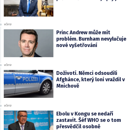
včera
Princ Andrew může mít
problém. Burnham nevylučuje
nové vyšetřování
včera
Doživotí. Němci odsoudili
Afghánce, který loni vraždil v
Mnichově
včera
Ebolu v Kongu se nedaří
zastavit. Šéf WHO se o tom
přesvědčil osobně