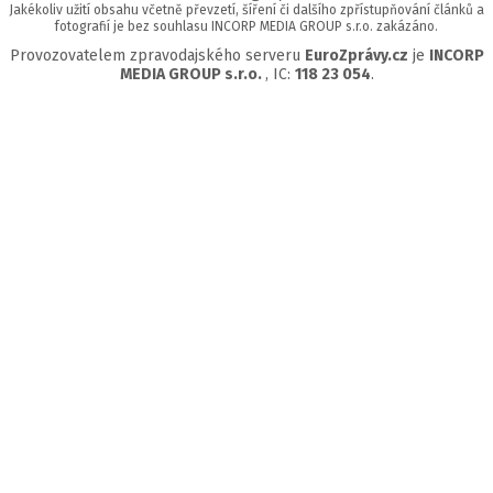
Jakékoliv užití obsahu včetně převzetí, šíření či dalšího zpřístupňování článků a
fotografií je bez souhlasu INCORP MEDIA GROUP s.r.o. zakázáno.
Provozovatelem zpravodajského serveru
EuroZprávy.cz
je
INCORP
MEDIA GROUP s.r.o.
, IC:
118 23 054
.