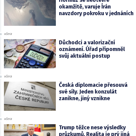
Hormuz se neotevře
okamžitě, varuje Írán
navzdory pokroku v jednáních
včera
Důchodci a valorizační
oznámení. Úřad připomněl
svůj aktuální postup
včera
Česká diplomacie přesouvá
své síly. Jeden konzulát
zanikne, jiný vznikne
včera
Trump těžce nese výsledky
průzkumů. Realita je prý jiná