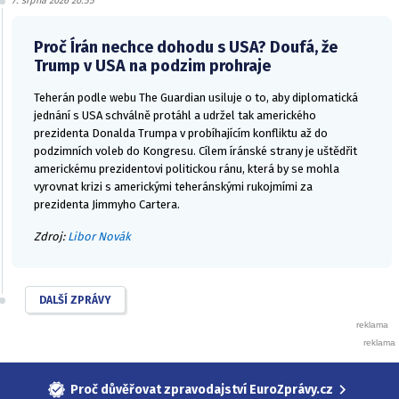
7. srpna 2026 20:55
Proč Írán nechce dohodu s USA? Doufá, že
Trump v USA na podzim prohraje
Teherán podle webu The Guardian usiluje o to, aby diplomatická
jednání s USA schválně protáhl a udržel tak amerického
prezidenta Donalda Trumpa v probíhajícím konfliktu až do
podzimních voleb do Kongresu. Cílem íránské strany je uštědřit
americkému prezidentovi politickou ránu, která by se mohla
vyrovnat krizi s americkými teheránskými rukojmími za
prezidenta Jimmyho Cartera.
Zdroj:
Libor Novák
DALŠÍ ZPRÁVY
Proč důvěřovat zpravodajství EuroZprávy.cz