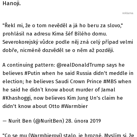
Hanoji.
"Řekl mi, že o tom nevěděl a já ho beru za slovo,"
prohlásil na adresu Kima šéf Bílého domu.
Severokorejský vůdce podle něj zná celý případ velmi
dobře, nicméně dozvěděl se o něm až později.
A continuing pattern: @realDonaldTrump says he
believes #Putin when he said Russia didn't meddle in
election; he believes Saudi Crown Prince #MBS when
he said he didn’t know about murder of Jamal
#Khashoggi, now believes Kim Jung Un's claim he
didn't know about Otto #Warmbier
— Nurit Ben (@NuritBen) 28. února 2019
"Co se mu (Warmbierovi) stalo, je hrozné. Myslím si, že