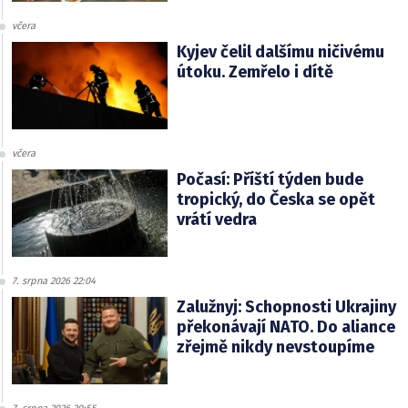
včera
Kyjev čelil dalšímu ničivému
útoku. Zemřelo i dítě
včera
Počasí: Příští týden bude
tropický, do Česka se opět
vrátí vedra
7. srpna 2026 22:04
Zalužnyj: Schopnosti Ukrajiny
překonávají NATO. Do aliance
zřejmě nikdy nevstoupíme