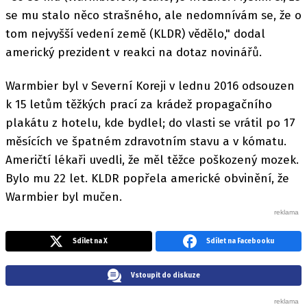
se mu stalo něco strašného, ale nedomnívám se, že o
tom nejvyšší vedení země (KLDR) vědělo," dodal
americký prezident v reakci na dotaz novinářů.
Warmbier byl v Severní Koreji v lednu 2016 odsouzen
k 15 letům těžkých prací za krádež propagačního
plakátu z hotelu, kde bydlel; do vlasti se vrátil po 17
měsících ve špatném zdravotním stavu a v kómatu.
Američtí lékaři uvedli, že měl těžce poškozený mozek.
Bylo mu 22 let. KLDR popřela americké obvinění, že
Warmbier byl mučen.
Sdílet na X
Sdílet na Facebooku
Vstoupit do diskuze