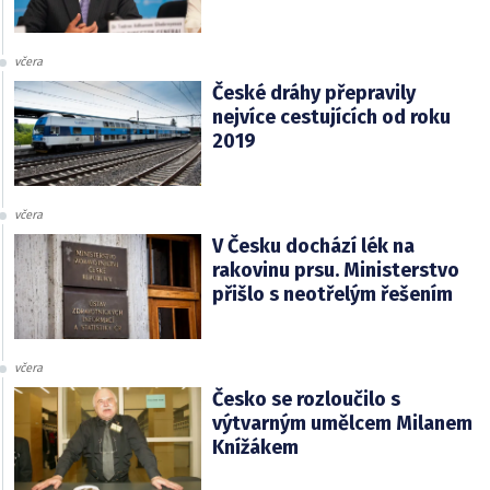
včera
České dráhy přepravily
nejvíce cestujících od roku
2019
včera
V Česku dochází lék na
rakovinu prsu. Ministerstvo
přišlo s neotřelým řešením
včera
Česko se rozloučilo s
výtvarným umělcem Milanem
Knížákem