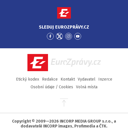
SLEDUJ EUROZPRÁVY.CZ
Přejít
Přejít
Přejít
Přejít
na
na
na
na
Facebook
Twitter
Instagram
YouTube
EuroZprávy.cz
Etický kodex
Redakce
Kontakt
Vydavatel
Inzerce
Osobní údaje / Cookies
Volná místa
Přejít
na
začátek
stránky
Copyright © 2009—2026 INCORP MEDIA GROUP s.r.o., a
dodavatelé INCORP images, Profimedia a ČTK.