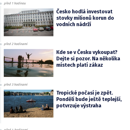
před 1 hodinou
Česko hodlá investovat
stovky milionů korun do
vodních nádrží
před 2 hodinami
Kde se v Česku vykoupat?
Dejte si pozor. Na několika
místech platí zákaz
před 3 hodinami
Tropické počasí je zpět.
Pondělí bude ještě teplejší,
potvrzuje výstraha
před 4 hodinami