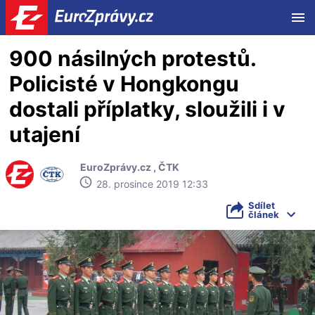
ME
900 násilných protestů.
Policisté v Hongkongu
dostali příplatky, sloužili i v
utajení
EuroZprávy.cz
,
ČTK
28. prosince 2019 12:33
Sdílet
článek