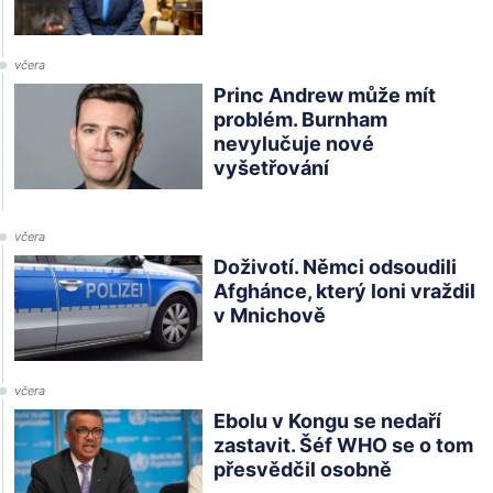
včera
Princ Andrew může mít
problém. Burnham
nevylučuje nové
vyšetřování
včera
Doživotí. Němci odsoudili
Afghánce, který loni vraždil
v Mnichově
včera
Ebolu v Kongu se nedaří
zastavit. Šéf WHO se o tom
přesvědčil osobně