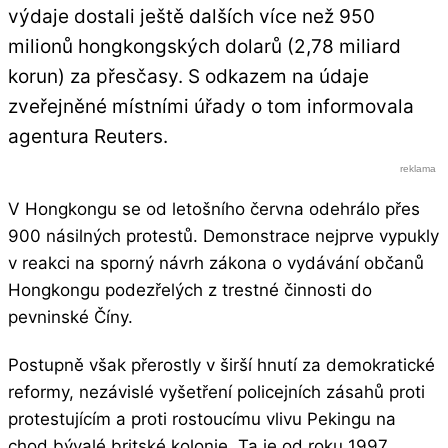
výdaje dostali ještě dalších více než 950
milionů hongkongských dolarů (2,78 miliard
korun) za přesčasy. S odkazem na údaje
zveřejněné místními úřady o tom informovala
agentura Reuters.
V Hongkongu se od letošního června odehrálo přes
900 násilných protestů. Demonstrace nejprve vypukly
v reakci na sporný návrh zákona o vydávání občanů
Hongkongu podezřelých z trestné činnosti do
pevninské Číny.
Postupně však přerostly v širší hnutí za demokratické
reformy, nezávislé vyšetření policejních zásahů proti
protestujícím a proti rostoucímu vlivu Pekingu na
chod bývalé britské kolonie. Ta je od roku 1997