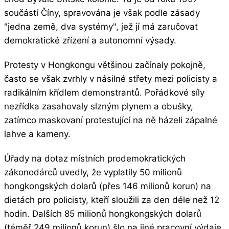
součástí Číny, spravována je však podle zásady
"jedna země, dva systémy", jež jí má zaručovat
demokratické zřízení a autonomní výsady.
Protesty v Hongkongu většinou začínaly pokojně,
často se však zvrhly v násilné střety mezi policisty a
radikálním křídlem demonstrantů. Pořádkové síly
nezřídka zasahovaly slzným plynem a obušky,
zatímco maskovaní protestující na ně házeli zápalné
lahve a kameny.
Úřady na dotaz místních prodemokratických
zákonodárců uvedly, že vyplatily 50 milionů
hongkongských dolarů (přes 146 milionů korun) na
dietách pro policisty, kteří sloužili za den déle než 12
hodin. Dalších 85 milionů hongkongských dolarů
(téměř 249 milionů korun) šlo na jiné pracovní výdaje.