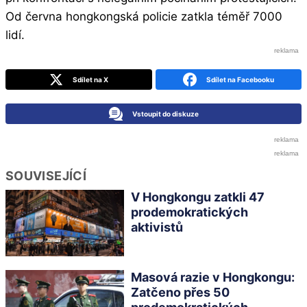
Od června hongkongská policie zatkla téměř 7000
lidí.
Sdílet na X
Sdílet na Facebooku
Vstoupit do diskuze
SOUVISEJÍCÍ
V Hongkongu zatkli 47
prodemokratických
aktivistů
Masová razie v Hongkongu:
Zatčeno přes 50