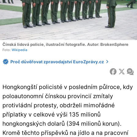
Čínská lidová policie, ilustrační fotografie. Autor: BrokenSphere
Foto:
Wikipedia
Proč důvěřovat zpravodajství EuroZprávy.cz
FACEBOOK
X
ZP
Hongkongští policisté v posledním půlroce, kdy
poloautonomní čínskou provincií zmítaly
protivládní protesty, obdrželi mimořádné
příplatky v celkové výši 135 milionů
hongkongských dolarů (394 milionů korun).
Kromě těchto příspěvků na jídlo a na pracovní