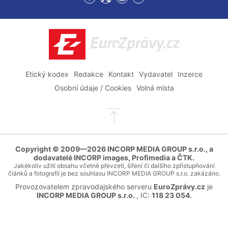
Přejít
Přejít
Přejít
Přejít
na
na
na
na
Facebook
Twitter
Instagram
YouTube
EuroZprávy.cz
Etický kodex
Redakce
Kontakt
Vydavatel
Inzerce
Osobní údaje / Cookies
Volná místa
Přejít
na
začátek
stránky
Copyright © 2009—2026 INCORP MEDIA GROUP s.r.o., a
dodavatelé INCORP images, Profimedia a ČTK.
Jakékoliv užití obsahu včetně převzetí, šíření či dalšího zpřístupňování
článků a fotografií je bez souhlasu INCORP MEDIA GROUP s.r.o. zakázáno.
Provozovatelem zpravodajského serveru
EuroZprávy.cz
je
INCORP MEDIA GROUP s.r.o.
, IC:
118 23 054
.