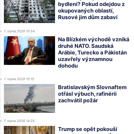
bydlení? Pokud odejdou z
okupovaných oblastí,
Rusové jim dům zabaví
7. srpna 2026 15:54
Na Blízkém východě vzniká
druhé NATO. Saudská
Arábie, Turecko a Pákistán
uzavřely významnou
dohodu
7. srpna 2026 15:15
Bratislavským Slovnaftem
otřásl výbuch, rafinérii
zachvátil požár
7. srpna 2026 14:25
Trump se opět pokouší