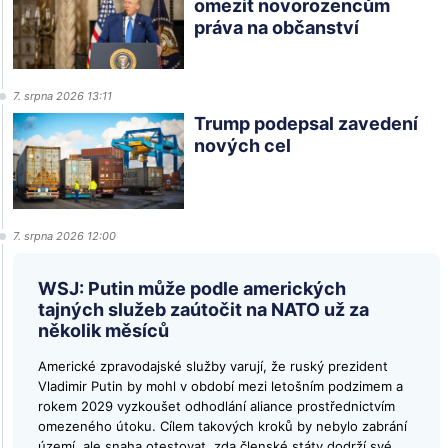
omezit novorozencům
práva na občanství
7. srpna 2026 13:11
Trump podepsal zavedení
nových cel
7. srpna 2026 12:00
WSJ: Putin může podle amerických
tajných služeb zaútočit na NATO už za
několik měsíců
Americké zpravodajské služby varují, že ruský prezident
Vladimir Putin by mohl v období mezi letošním podzimem a
rokem 2029 vyzkoušet odhodlání aliance prostřednictvím
omezeného útoku. Cílem takových kroků by nebylo zabrání
území, ale snaha otestovat, zda členské státy dodrží své