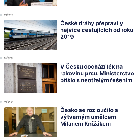
včera
České dráhy přepravily
nejvíce cestujících od roku
2019
včera
V Česku dochází lék na
rakovinu prsu. Ministerstvo
přišlo s neotřelým řešením
včera
Česko se rozloučilo s
výtvarným umělcem
Milanem Knížákem