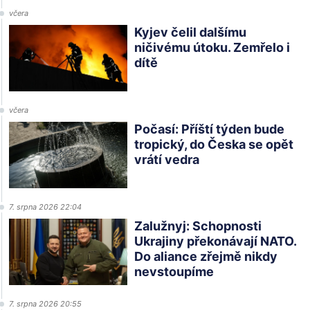
včera
Kyjev čelil dalšímu
ničivému útoku. Zemřelo i
dítě
včera
Počasí: Příští týden bude
tropický, do Česka se opět
vrátí vedra
7. srpna 2026 22:04
Zalužnyj: Schopnosti
Ukrajiny překonávají NATO.
Do aliance zřejmě nikdy
nevstoupíme
7. srpna 2026 20:55