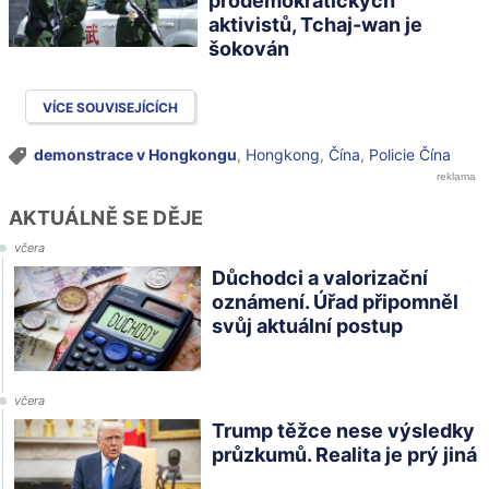
prodemokratických
aktivistů, Tchaj-wan je
šokován
VÍCE SOUVISEJÍCÍCH
demonstrace v Hongkongu
,
Hongkong
,
Čína
,
Policie Čína
AKTUÁLNĚ SE DĚJE
včera
Důchodci a valorizační
oznámení. Úřad připomněl
svůj aktuální postup
včera
Trump těžce nese výsledky
průzkumů. Realita je prý jiná