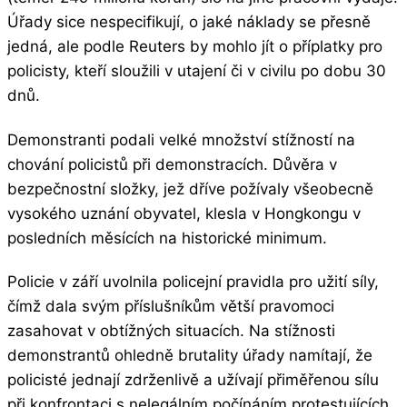
Úřady sice nespecifikují, o jaké náklady se přesně
jedná, ale podle Reuters by mohlo jít o příplatky pro
policisty, kteří sloužili v utajení či v civilu po dobu 30
dnů.
Demonstranti podali velké množství stížností na
chování policistů při demonstracích. Důvěra v
bezpečnostní složky, jež dříve požívaly všeobecně
vysokého uznání obyvatel, klesla v Hongkongu v
posledních měsících na historické minimum.
Policie v září uvolnila policejní pravidla pro užití síly,
čímž dala svým příslušníkům větší pravomoci
zasahovat v obtížných situacích. Na stížnosti
demonstrantů ohledně brutality úřady namítají, že
policisté jednají zdrženlivě a užívají přiměřenou sílu
při konfrontaci s nelegálním počínáním protestujících.