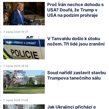
Proč Írán nechce dohodu s
USA? Doufá, že Trump v
USA na podzim prohraje
7. srpna 2026 19:37
V Tanvaldu došlo k útoku
nožem. Tři lidé jsou zranění
7. srpna 2026 18:26
Soud nařídil zastavit stavbu
Trumpova tanečního sálu
7. srpna 2026 17:09
Jak Ukrajinci přichází o