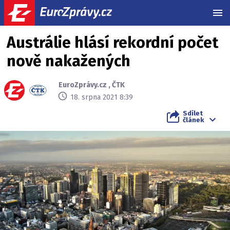
MEN
Austrálie hlásí rekordní počet
nově nakažených
EuroZprávy.cz
,
ČTK
18. srpna 2021 8:39
Sdílet
článek