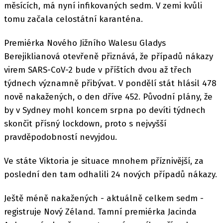
měsících, má nyní infikovaných sedm. V zemi kvůli
tomu začala celostátní karanténa.
Premiérka Nového Jižního Walesu Gladys
Berejiklianová otevřeně přiznává, že případů nákazy
virem SARS-CoV-2 bude v příštích dvou až třech
týdnech významně přibývat. V pondělí stát hlásil 478
nově nakažených, o den dříve 452. Původní plány, že
by v Sydney mohl koncem srpna po devíti týdnech
skončit přísný lockdown, proto s nejvyšší
pravděpodobností nevyjdou.
Ve státe Viktoria je situace mnohem příznivější, za
poslední den tam odhalili 24 nových případů nákazy.
Ještě méně nakažených - aktuálně celkem sedm -
registruje Nový Zéland. Tamní premiérka Jacinda