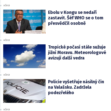
včera
Ebolu v Kongu se nedaří
zastavit. Šéf WHO se o tom
přesvědčil osobně
včera
Tropické počasí stále sužuje
jižní Moravu. Meteorologové
avizují další vedra
včera
Policie vyšetřuje násilný čin
na Valašsku. Zadržela
podezřelého
včera