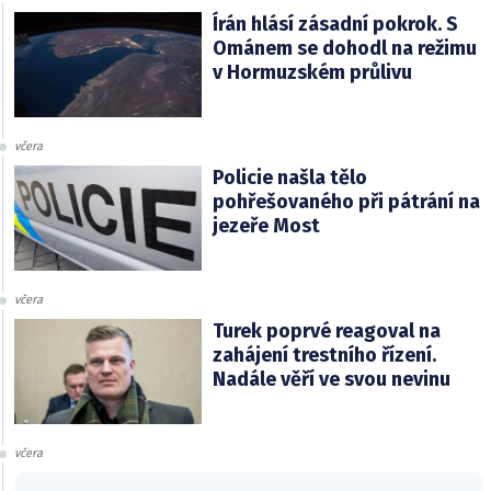
Írán hlásí zásadní pokrok. S
Ománem se dohodl na režimu
v Hormuzském průlivu
včera
Policie našla tělo
pohřešovaného při pátrání na
jezeře Most
včera
Turek poprvé reagoval na
zahájení trestního řízení.
Nadále věří ve svou nevinu
včera