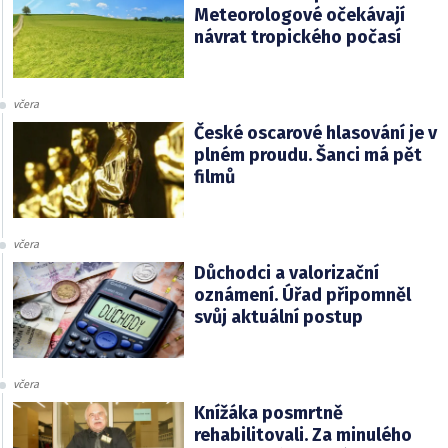
Meteorologové očekávají
návrat tropického počasí
včera
České oscarové hlasování je v
plném proudu. Šanci má pět
filmů
včera
Důchodci a valorizační
oznámení. Úřad připomněl
svůj aktuální postup
včera
Knížáka posmrtně
rehabilitovali. Za minulého