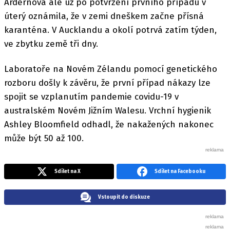
Ardernová ale už po potvrzení prvního případu v
úterý oznámila, že v zemi dneškem začne přísná
karanténa. V Aucklandu a okolí potrvá zatím týden,
ve zbytku země tři dny.
Laboratoře na Novém Zélandu pomocí genetického
rozboru došly k závěru, že první případ nákazy lze
spojit se vzplanutím pandemie covidu-19 v
australském Novém Jižním Walesu. Vrchní hygienik
Ashley Bloomfield odhadl, že nakažených nakonec
může být 50 až 100.
Sdílet na X
Sdílet na Facebooku
Vstoupit do diskuze