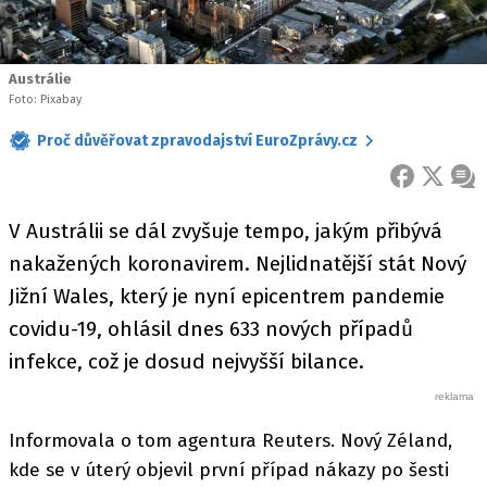
Austrálie
Foto: Pixabay
Proč důvěřovat zpravodajství EuroZprávy.cz
FACEBOOK
X
ZPR
V Austrálii se dál zvyšuje tempo, jakým přibývá
nakažených koronavirem. Nejlidnatější stát Nový
Jižní Wales, který je nyní epicentrem pandemie
covidu-19, ohlásil dnes 633 nových případů
infekce, což je dosud nejvyšší bilance.
Informovala o tom agentura Reuters. Nový Zéland,
kde se v úterý objevil první případ nákazy po šesti