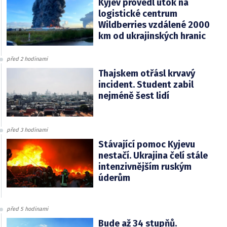
Kyjev provedl útok na
logistické centrum
Wildberries vzdálené 2000
km od ukrajinských hranic
před 2 hodinami
Thajskem otřásl krvavý
incident. Student zabil
nejméně šest lidí
před 3 hodinami
Stávající pomoc Kyjevu
nestačí. Ukrajina čelí stále
intenzivnějším ruským
úderům
před 5 hodinami
Bude až 34 stupňů.