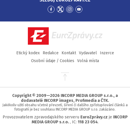
Přejít
Přejít
Přejít
Přejít
na
na
na
na
Facebook
Twitter
Instagram
YouTube
EuroZprávy.cz
Etický kodex
Redakce
Kontakt
Vydavatel
Inzerce
Osobní údaje / Cookies
Volná místa
Přejít
na
začátek
stránky
Copyright © 2009—2026 INCORP MEDIA GROUP s.r.o., a
dodavatelé INCORP images, Profimedia a ČTK.
Jakékoliv užití obsahu včetně převzetí, šíření či dalšího zpřístupňování článků a
fotografií je bez souhlasu INCORP MEDIA GROUP s.r.o. zakázáno.
Provozovatelem zpravodajského serveru
EuroZprávy.cz
je
INCORP
MEDIA GROUP s.r.o.
, IC:
118 23 054
.