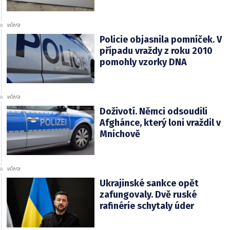
včera
Policie objasnila pomníček. V
případu vraždy z roku 2010
pomohly vzorky DNA
včera
Doživotí. Němci odsoudili
Afghánce, který loni vraždil v
Mnichově
včera
Ukrajinské sankce opět
zafungovaly. Dvě ruské
rafinérie schytaly úder