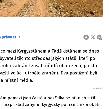
Zprávy.cz
FACEBOOK
X
ZPRÁ
ce mezi Kyrgyzstánem a Tádžikistánem se dnes
byvateli těchto středoasijských států, kteří po
rolití zabránil zásah úřadů obou zemí, přesto
yzští vojáci, utrpělo zranění. Dva postižení byli
la místní média.
ém pomezí jsou časté a nezřídka se při nich střílí,
 září například zahynul kyrgyzský pohraničník a oběti