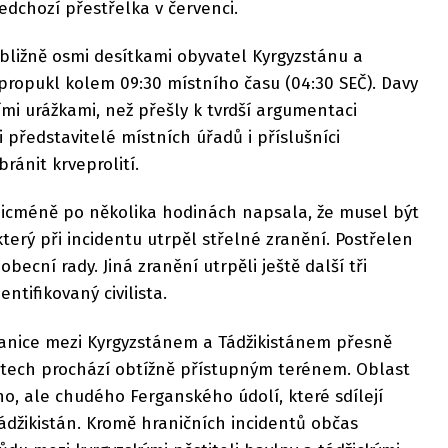
ředchozí přestřelka v červenci.
řibližně osmi desítkami obyvatel Kyrgyzstánu a
u propukl kolem 09:30 místního času (04:30 SEČ). Davy
ími urážkami, než přešly k tvrdší argumentaci
 představitelé místních úřadů i příslušníci
bránit krveprolití.
nicméně po několika hodinách napsala, že musel být
terý při incidentu utrpěl střelné zranění. Postřelen
becní rady. Jiná zranění utrpěli ještě další tři
entifikovaný civilista.
anice mezi Kyrgyzstánem a Tádžikistánem přesně
ech prochází obtížně přístupným terénem. Oblast
ho, ale chudého Ferganského údolí, které sdílejí
ádžikistán. Kromě hraničních incidentů občas