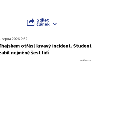
Sdílet
článek
7. srpna 2026 9:32
Thajskem otřásl krvavý incident. Student
zabil nejméně šest lidí