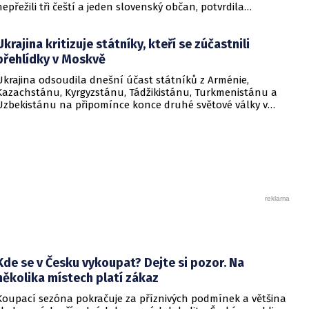
nepřežili tři čeští a jeden slovenský občan, potvrdila
ministerstva zahraničí obou zemí.
Ukrajina kritizuje státníky, kteří se zúčastnili
přehlídky v Moskvě
Ukrajina odsoudila dnešní účast státníků z Arménie,
Kazachstánu, Kyrgyzstánu, Tádžikistánu, Turkmenistánu a
Uzbekistánu na připomínce konce druhé světové války v
Moskvě, kde promluvil ruský prezident Vladimir Putin a
proběhla vojenská přehlídka.
Kde se v Česku vykoupat? Dejte si pozor. Na
několika místech platí zákaz
Koupací sezóna pokračuje za příznivých podmínek a většina