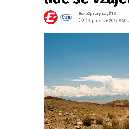
EuroZprávy.cz
,
ČTK
18. prosince 2019 9:50,