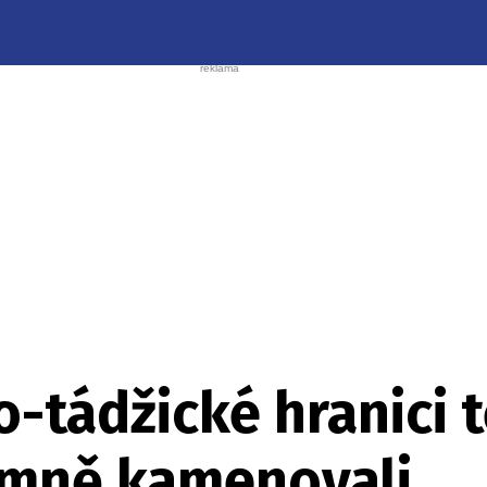
-tádžické hranici t
jemně kamenovali