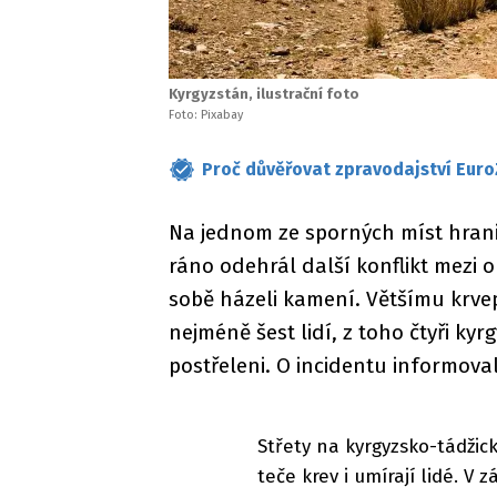
Kyrgyzstán, ilustrační foto
Foto: Pixabay
Proč důvěřovat zpravodajství Euro
Na jednom ze sporných míst hrani
ráno odehrál další konflikt mezi o
sobě házeli kamení. Většímu krvep
nejméně šest lidí, z toho čtyři kyrg
postřeleni. O incidentu informova
Střety na kyrgyzsko-tádžick
teče krev i umírají lidé. V