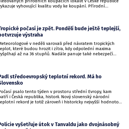
sledovaných přírodních koupacích lokalit v České republice
vykazuje vyhovující kvalitu vody ke koupání. Přírodní
koupací vody nadále představují oblíbené místo letní
rekreace a v uplynulém týdnu se na jejich zvýšené
návštěvnosti podílelo také velmi teplé počasí s teplotami
často přesahujícími 30 °C.
Tropické počasí je zpět. Pondělí bude ještě teplejší,
potvrzuje výstraha
Meteorologové v neděli varovali před návratem tropických
teplot, které budou hrozit i zítra, kdy odpolední maxima
vyšplhají až na 36 stupňů. Nadále panuje také nebezpečí
požárů, vyplývá z výstrahy Českého hydrometeorologického
ústavu (ČHMÚ).
Padl středoevropský teplotní rekord. Má ho
Slovensko
Počasí psalo tento týden v prostoru střední Evropy, kam
patří i Česká republika, historii. Nový slovenský národní
teplotní rekord je totiž zároveň i historicky nejvyšší hodnotou
naměřenou ve středoevropském regionu. Upozornil na to
Český hydrometeorologický ústav (ČHMÚ).
Policie vyšetřuje útok v Tanvaldu jako dvojnásobný