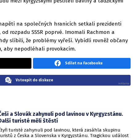
ůdu mezi kyrgyzskými pěstiteli bavlny a tádžickými
apětí na společných hranicích setkali prezidenti
u, od rozpadu SSSR poprvé. Imomali Rachmon a
y slíbili, že problémy vyřeší. Vybídli rovněž občany
u, aby nepodléhali provokacím.
Sdílet na Facebooku
Vstoupit do diskuze
Češi a Slovák zahynuli pod lavinou v Kyrgyzstánu.
Další turisté měli štěstí
Čtyři turisté zahynuli pod lavinou, která zasáhla skupinu
turistů z Česka a Slovenska v Kyrgyzstánu. Tragickou událost