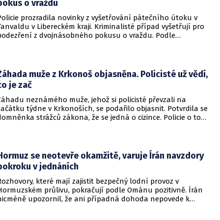
pokus o vraždu
Policie prozradila novinky z vyšetřování pátečního útoku v
Tanvaldu v Libereckém kraji. Kriminalisté případ vyšetřují pro
podezření z dvojnásobného pokusu o vraždu. Podle
nejnovějších informací už není nikdo ze zraněných v
ohrožení života.
Záhada muže z Krkonoš objasněna. Policisté už vědí,
co je zač
Záhadu neznámého muže, jehož si policisté převzali na
začátku týdne v Krkonoších, se podařilo objasnit. Potvrdila se
domněnka strážců zákona, že se jedná o cizince. Policie o tom
informovala na webu.
Hormuz se neotevře okamžitě, varuje Írán navzdory
pokroku v jednáních
Rozhovory, které mají zajistit bezpečný lodní provoz v
Hormuzském průlivu, pokračují podle Ománu pozitivně. Írán
nicméně upozornil, že ani případná dohoda nepovede k
okamžitému znovuotevření klíčové vodní cesty. Informovala
o tom BBC.