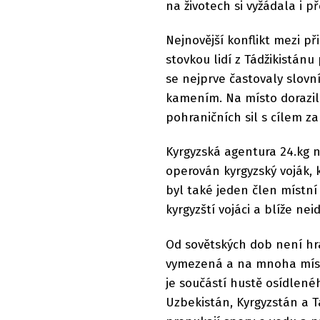
na životech si vyžádala i p
Nejnovější konflikt mezi p
stovkou lidí z Tádžikistán
se nejprve častovaly slovn
kamením. Na místo dorazili
pohraničních sil s cílem za
Kyrgyzská agentura 24.kg 
operován kyrgyzský voják, k
byl také jeden člen místní o
kyrgyzští vojáci a blíže neid
Od sovětských dob není hr
vymezená a na mnoha míst
je součástí hustě osídlené
Uzbekistán, Kyrgyzstán a T