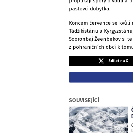
propukají spory o vodu a p
pastevci dobytka.
Koncem července se kvůli n
Tádžikistánu a Kyrgyzstán
Sooronbaj Žeenbekov si tehd
z pohraničních obcí k tom
Sdílet na X
SOUVISEJÍCÍ