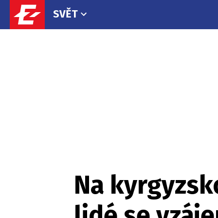
SVĚT
Na kyrgyzsko
lidé se vzá