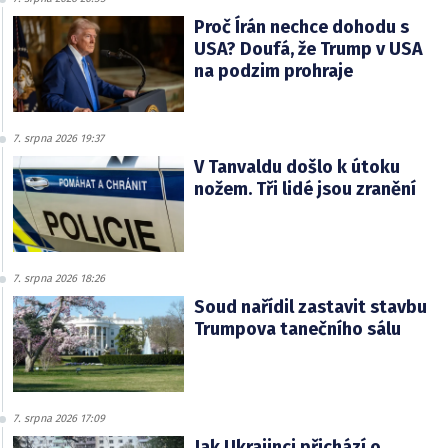
Proč Írán nechce dohodu s
USA? Doufá, že Trump v USA
na podzim prohraje
7. srpna 2026 19:37
V Tanvaldu došlo k útoku
nožem. Tři lidé jsou zranění
7. srpna 2026 18:26
Soud nařídil zastavit stavbu
Trumpova tanečního sálu
7. srpna 2026 17:09
Jak Ukrajinci přichází o