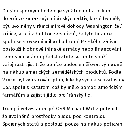
Dalším sporným bodem je využití mnoha miliard
dolarů ze zmrazených íránských aktiv, které by měly
být uvolněny v rámci mírové dohody. Washington čelí
kritice, a to i z řad konzervativců, že tyto finance
spolu se stovkami miliard od zemí Perského zálivu
poslouží k obnově íránské armády nebo financování
terorismu. Vládní představitelé se proto snaží
veřejnost ujistit, že peníze budou směřovat výhradně
na nákup amerických zemědělských produktů. Podle
Vance byl vypracován plán, kde by výdaje schvalovaly
USA spolu s Katarem, což by mělo pomoci americkým
farmářům a zajistit jídlo pro íránský lid.
Trump i velvyslanec při OSN Michael Waltz potvrdili,
že uvolněné prostředky budou pod kontrolou
Spojených států a poslouží pouze na nákup potravin