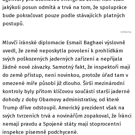
jakýkoli posun odmítá a trvá na tom, že spolupráce
bude pokračovat pouze podle stávajících platných
postupů.
Mluvčí íránské diplomacie Esmail Baghaei výslovně
uvedl, že země neposkytla povolení k prohlídkám
svých poškozených jaderných zařízení a nepřijala
žádné nové závazky. Samotný fakt, že inspektoři mají
do země přístup, není novinkou, protože úřad tam v
omezené míře působí již dlouho. Širší mezinárodní
kontroly byly přitom klíčovou součástí starší jaderné
dohody z doby Obamovy administrativy, od které
Trump dříve odstoupil. Americký prezident však na
svých tvrzeních trvá a novinářům zopakoval, že Íránci
nemají pravdu a Spojené státy mají stoprocentní
inspekce písemně podchycené.