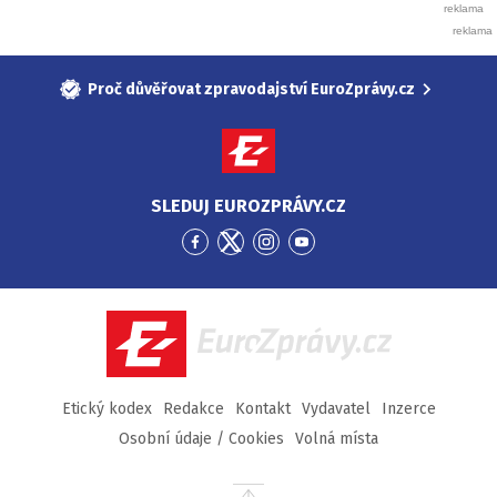
Proč důvěřovat zpravodajství EuroZprávy.cz
SLEDUJ EUROZPRÁVY.CZ
Přejít
Přejít
Přejít
Přejít
na
na
na
na
Facebook
Twitter
Instagram
YouTube
EuroZprávy.cz
Etický kodex
Redakce
Kontakt
Vydavatel
Inzerce
Osobní údaje / Cookies
Volná místa
Přejít