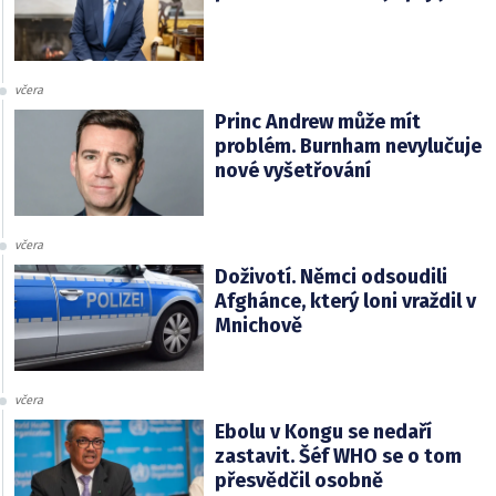
včera
Princ Andrew může mít
problém. Burnham nevylučuje
nové vyšetřování
včera
Doživotí. Němci odsoudili
Afghánce, který loni vraždil v
Mnichově
včera
Ebolu v Kongu se nedaří
zastavit. Šéf WHO se o tom
přesvědčil osobně