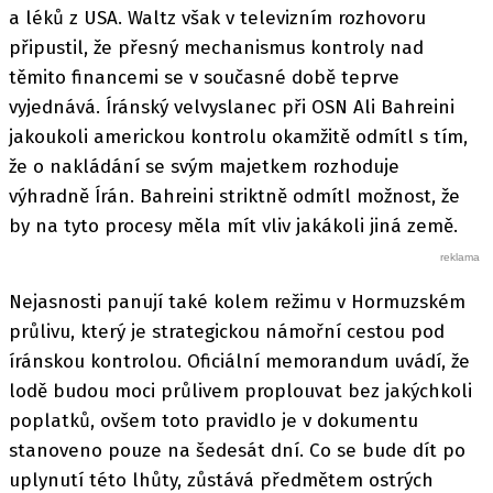
a léků z USA. Waltz však v televizním rozhovoru
připustil, že přesný mechanismus kontroly nad
těmito financemi se v současné době teprve
vyjednává. Íránský velvyslanec při OSN Ali Bahreini
jakoukoli americkou kontrolu okamžitě odmítl s tím,
že o nakládání se svým majetkem rozhoduje
výhradně Írán. Bahreini striktně odmítl možnost, že
by na tyto procesy měla mít vliv jakákoli jiná země.
Nejasnosti panují také kolem režimu v Hormuzském
průlivu, který je strategickou námořní cestou pod
íránskou kontrolou. Oficiální memorandum uvádí, že
lodě budou moci průlivem proplouvat bez jakýchkoli
poplatků, ovšem toto pravidlo je v dokumentu
stanoveno pouze na šedesát dní. Co se bude dít po
uplynutí této lhůty, zůstává předmětem ostrých