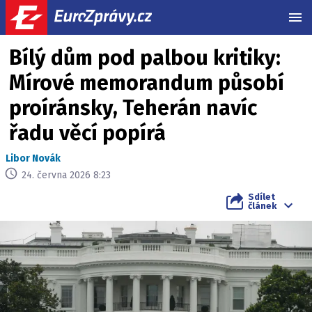
MEN
Bílý dům pod palbou kritiky:
Mírové memorandum působí
proíránsky, Teherán navíc
řadu věcí popírá
Libor Novák
24. června 2026 8:23
Sdílet
článek