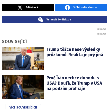
Sdílet na X
Sdílet na Facebooku
Vstoupit do diskuze
SOUVISEJÍCÍ
Trump těžce nese výsledky
průzkumů. Realita je prý jiná
Proč Írán nechce dohodu s
USA? Doufá, že Trump v USA
na podzim prohraje
VÍCE SOUVISEJÍCÍCH