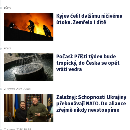
včera
Kyjev čelil dalšímu ničivému
útoku. Zemřelo i dítě
včera
Počasí: Příští týden bude
tropický, do Česka se opět
vrátí vedra
7. srpna 2026 22:04
Zalužnyj: Schopnosti Ukrajiny
překonávají NATO. Do aliance
zřejmě nikdy nevstoupíme
7. srpna 2026 20:55