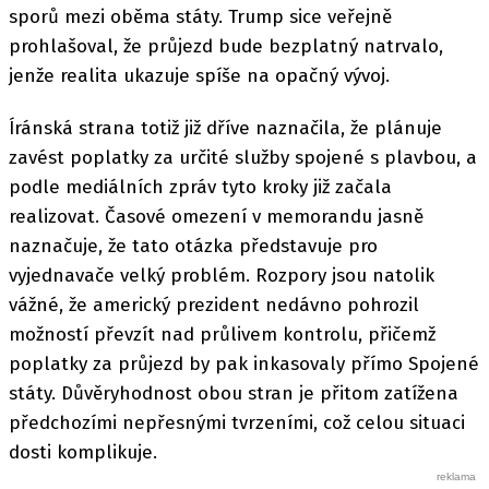
sporů mezi oběma státy. Trump sice veřejně
prohlašoval, že průjezd bude bezplatný natrvalo,
jenže realita ukazuje spíše na opačný vývoj.
Íránská strana totiž již dříve naznačila, že plánuje
zavést poplatky za určité služby spojené s plavbou, a
podle mediálních zpráv tyto kroky již začala
realizovat. Časové omezení v memorandu jasně
naznačuje, že tato otázka představuje pro
vyjednavače velký problém. Rozpory jsou natolik
vážné, že americký prezident nedávno pohrozil
možností převzít nad průlivem kontrolu, přičemž
poplatky za průjezd by pak inkasovaly přímo Spojené
státy. Důvěryhodnost obou stran je přitom zatížena
předchozími nepřesnými tvrzeními, což celou situaci
dosti komplikuje.