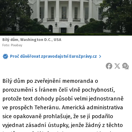
Bílý dům, Washington D.C., USA
Foto: Pixabay
Proč důvěřovat zpravodajství EuroZprávy.cz
FACEBOOK
X
ZPR
Bílý dům po zveřejnění memoranda o
porozumění s Íránem čelí vlně pochybností,
protože text dohody působí velmi jednostranně
ve prospěch Teheránu. Americká administrativa
sice opakovaně prohlašuje, že se jí podařilo
vyjednat zásadní ústupky, jenže žádný z těchto