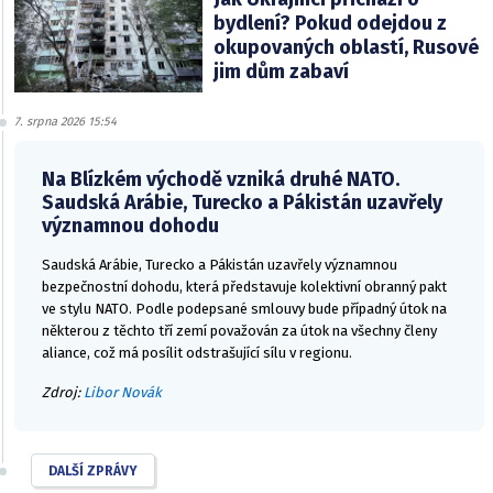
bydlení? Pokud odejdou z
okupovaných oblastí, Rusové
jim dům zabaví
7. srpna 2026 15:54
Na Blízkém východě vzniká druhé NATO.
Saudská Arábie, Turecko a Pákistán uzavřely
významnou dohodu
Saudská Arábie, Turecko a Pákistán uzavřely významnou
bezpečnostní dohodu, která představuje kolektivní obranný pakt
ve stylu NATO. Podle podepsané smlouvy bude případný útok na
některou z těchto tří zemí považován za útok na všechny členy
aliance, což má posílit odstrašující sílu v regionu.
Zdroj:
Libor Novák
DALŠÍ ZPRÁVY