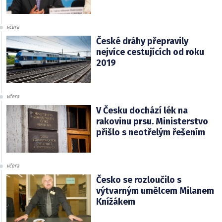
včera
České dráhy přepravily
nejvíce cestujících od roku
2019
včera
V Česku dochází lék na
rakovinu prsu. Ministerstvo
přišlo s neotřelým řešením
včera
Česko se rozloučilo s
výtvarným umělcem Milanem
Knížákem