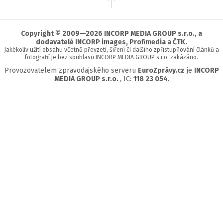
na
začátek
stránky
Copyright © 2009—2026 INCORP MEDIA GROUP s.r.o., a
dodavatelé INCORP images, Profimedia a ČTK.
Jakékoliv užití obsahu včetně převzetí, šíření či dalšího zpřístupňování článků a
fotografií je bez souhlasu INCORP MEDIA GROUP s.r.o. zakázáno.
Provozovatelem zpravodajského serveru
EuroZprávy.cz
je
INCORP
MEDIA GROUP s.r.o.
, IC:
118 23 054
.