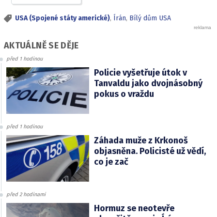
USA (Spojené státy americké)
,
Írán
,
Bílý dům USA
AKTUÁLNĚ SE DĚJE
před 1 hodinou
Policie vyšetřuje útok v
Tanvaldu jako dvojnásobný
pokus o vraždu
před 1 hodinou
Záhada muže z Krkonoš
objasněna. Policisté už vědí,
co je zač
před 2 hodinami
Hormuz se neotevře