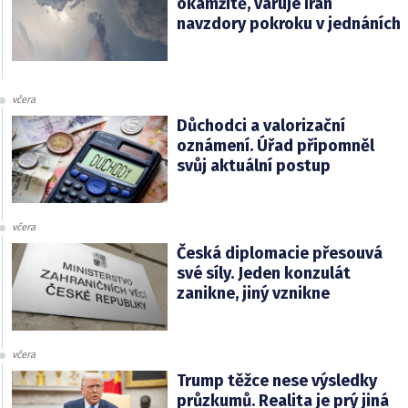
okamžitě, varuje Írán
navzdory pokroku v jednáních
včera
Důchodci a valorizační
oznámení. Úřad připomněl
svůj aktuální postup
včera
Česká diplomacie přesouvá
své síly. Jeden konzulát
zanikne, jiný vznikne
včera
Trump těžce nese výsledky
průzkumů. Realita je prý jiná