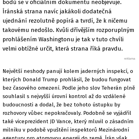
bodů se v oficiálním dokumentu neobjevuje.
Íránská strana navíc jakákoli dodatečná
ujednání rezolutně popírá a tvrdí, že k ničemu
takovému nedošlo. Kvůli dřívějším rozporuplným
prohlášením Washingtonu je tak v tuto chvíli
velmi obtížné určit, která strana říká pravdu.
Největší neshody panují kolem jaderných inspekcí, o
kterých Donald Trump prohlásil, že budou fungovat
bez časového omezení. Podle jeho slov Teherán plně
souhlasil s nejvyšší úrovní kontrol až do vzdálené
budoucnosti a dodal, že bez tohoto ústupku by
rozhovory vůbec nepokračovaly. Podobně se vyjádřil
také viceprezident JD Vance, který mluvil o zásadním
milníku v podobě vpuštění inspektorů Mezinárodní
agentury pro atomovou energii do země. Írán však