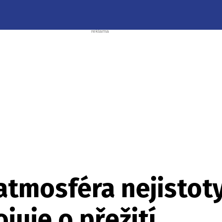
í atmosféra nejistot
juje o přežití