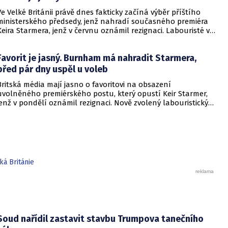
Ve Velké Británii právě dnes fakticky začíná výběr příštího
ministerského předsedy, jenž nahradí současného premiéra
Keira Starmera, jenž v červnu oznámil rezignaci. Labouristé ve
čtvrtek odstartovali nominační proces pro volbu nového
stranického lídra, informovala BBC. Favorit je jasný.
Favorit je jasný. Burnham má nahradit Starmera,
před pár dny uspěl u voleb
Britská média mají jasno o favoritovi na obsazení
uvolněného premiérského postu, který opustí Keir Starmer,
jenž v pondělí oznámil rezignaci. Nově zvolený labouristický
poslanec Andy Burnham se však zřejmě nestane novým
stranickým lídrem dříve než v polovině července.
ká Británie
Soud nařídil zastavit stavbu Trumpova tanečního