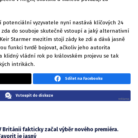
í potenciální vyzyvatele nyní nastává klíčových 24
 zda do souboje skutečně vstoupí a jaký alternativní
eir Starmer mezitím stojí zády ke zdi a dává jasně
vou funkci tvrdě bojovat, ačkoliv jeho autorita
 klidný vládní rok po královském projevu se tak
kých intrikách.
Sdílet na Facebooku
Vstoupit do diskuze
V Británii fakticky začal výběr nového premiéra.
Favorit je jasný