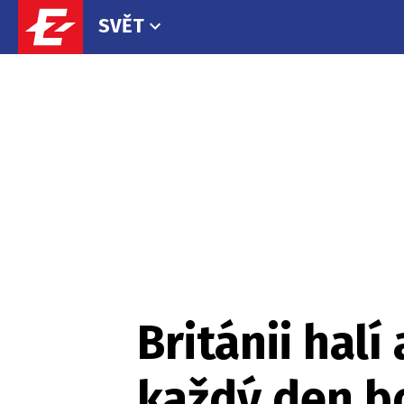
SVĚT
Británii hal
každý den bo