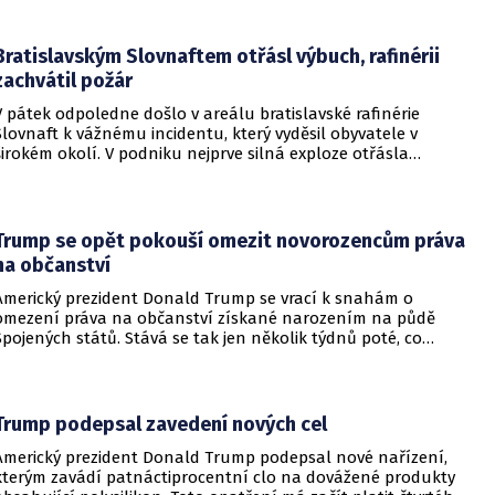
všechny členy aliance, což má posílit odstrašující sílu v
regionu.
Bratislavským Slovnaftem otřásl výbuch, rafinérii
zachvátil požár
V pátek odpoledne došlo v areálu bratislavské rafinérie
Slovnaft k vážnému incidentu, který vyděsil obyvatele v
širokém okolí. V podniku nejprve silná exploze otřásla
budovami a následně vypukl rozsáhlý požár.
Trump se opět pokouší omezit novorozencům práva
na občanství
Americký prezident Donald Trump se vrací k snahám o
omezení práva na občanství získané narozením na půdě
Spojených států. Stává se tak jen několik týdnů poté, co
Nejvyšší soud Spojených států odmítl jeho předchozí plošší
pokus o zrušení této dlouholeté praxe.
Trump podepsal zavedení nových cel
Americký prezident Donald Trump podepsal nové nařízení,
kterým zavádí patnáctiprocentní clo na dovážené produkty