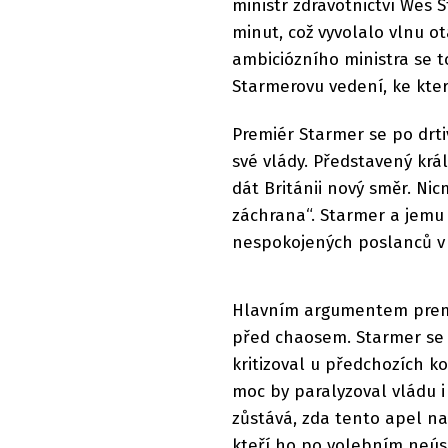
ministr zdravotnictví Wes 
minut, což vyvolalo vlnu o
ambiciózního ministra se tot
Starmerovu vedení, ke kter
Premiér Starmer se po drti
své vlády. Představený král
dát Británii nový směr. Ni
záchrana“. Starmer a jemu 
nespokojených poslanců v
Hlavním argumentem premié
před chaosem. Starmer se d
kritizoval u předchozích ko
moc by paralyzoval vládu i
zůstává, zda tento apel na
kteří ho po volebním neúsp