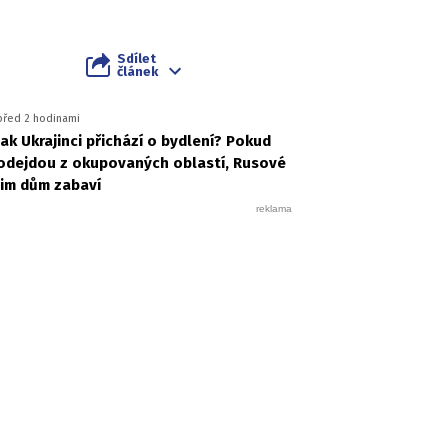
Sdílet
článek
před 2 hodinami
Jak Ukrajinci přichází o bydlení? Pokud
odejdou z okupovaných oblastí, Rusové
jim dům zabaví