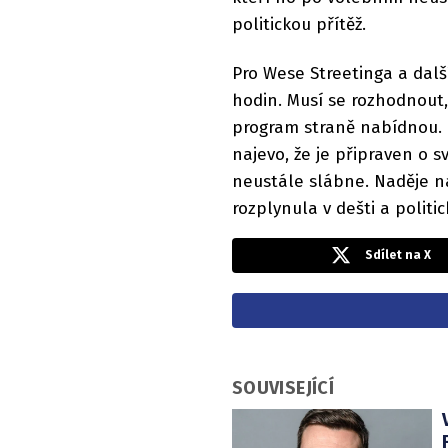
politickou přítěž.
Pro Wese Streetinga a dalš
hodin. Musí se rozhodnout,
program straně nabídnou. K
najevo, že je připraven o s
neustále slábne. Naděje na
rozplynula v dešti a politic
Sdílet na X
SOUVISEJÍCÍ