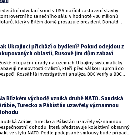
sálu
Federální odvolací soud v USA nařídil zastavení stavby
kontroverzního tanečního sálu v hodnotě 400 milionů
dolarů, který v Bílém domě prosazuje prezident Donald
Trump. Páteční rozhodnutí představuje vážnou překážku pro
administrativu a otevírá cestu k právní bitvě před Nejvyšším
soudem.
Jak Ukrajinci přichází o bydlení? Pokud odejdou z
okupovaných oblastí, Rusové jim dům zabaví
Ruské okupační úřady na územích Ukrajiny systematicky
zabavují nemovitosti civilistů, kteří před válkou uprchli do
bezpečí. Rozsáhlá investigativní analýza BBC Verify a BBC
Russian odhalila, že od roku 2024 bylo identifikováno k
zabavení nebo již přímo zkonfiskováno přes 34 tisíc domů a
bytů.
Na Blízkém východě vzniká druhé NATO. Saudská
Arábie, Turecko a Pákistán uzavřely významnou
dohodu
Saudská Arábie, Turecko a Pákistán uzavřely významnou
bezpečnostní dohodu, která představuje kolektivní obranný
pakt ve stylu NATO. Podle podepsané smlouvy bude případný
útok na některou z těchto tří zemí považován za útok na