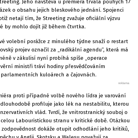
Streeting. Jeho návštěva u premiéra trvala pouhých 17
tázek o obsahu jejich bleskového jednání. Spojenci
iž netají tím, že Streeting zvažuje oficiální výzvu
é by mohlo dojít již během čtvrtka.
vé volební porážce z minulého týdne snaží o restart
ovský projev označil za „radikální agendu“, která má
cméně v zákulisí nyní probíhá spíše „operace
věrní ministři tráví hodiny přesvědčováním
 parlamentních kuloárech a čajovnách.
ra proti případné volbě nového lídra je varování
louhodobě profiluje jako lék na nestabilitu, kterou
nzervativních vlád. Tvrdí, že vnitrostranický souboj o
 celou Labouristickou stranu v kritické době. Otázkou
 zodpovědnost dokáže otupit odhodlání jeho kritiků,
ěchu v Anglii, Skotsku a Walesu považují za