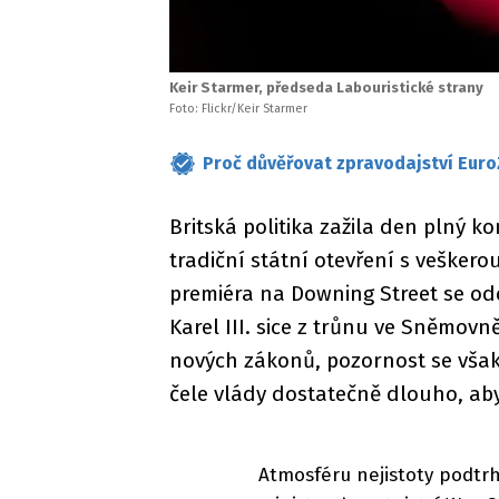
Keir Starmer, předseda Labouristické strany
Foto: Flickr/Keir Starmer
Proč důvěřovat zpravodajství Euro
Britská politika zažila den plný 
tradiční státní otevření s vešker
premiéra na Downing Street se odeh
Karel III. sice z trůnu ve Sněmovně
nových zákonů, pozornost se však
čele vlády dostatečně dlouho, aby
Atmosféru nejistoty podtrh