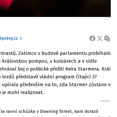
Zprávy.cz
FACEBOOK
X
ZPRÁ
kontrastů. Zatímco v budově parlamentu probíhalo
ou královskou pompou, v kuloárech a v sídle
rával boj o politické přežití Keira Starmera. Král
 lordů představil vládní program čítající 37
 upírala především na to, zda Starmer zůstane v
 je mohl realizovat.
la ranní schůzka v Downing Street, kam dorazil